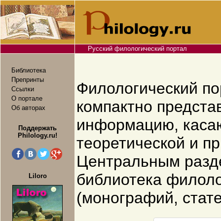
Русский филологический портал
Библиотека
Препринты
Филологический п
Ссылки
О портале
компактно предста
Об авторах
информацию, каса
Поддержать
Philology.ru!
теоретической и пр
Центральным разд
библиотека филоло
Liloro
(монографий, стате