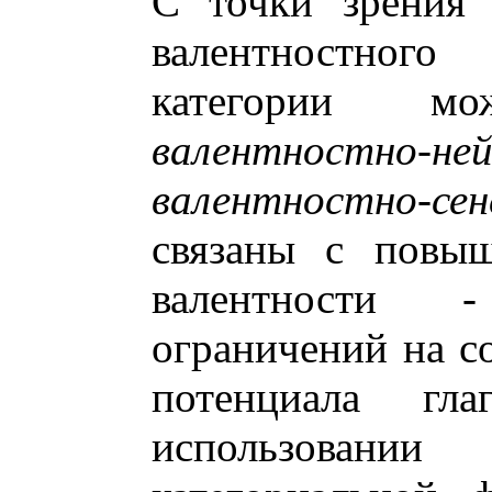
С точки зрения 
валентностного 
категории м
валентностно-не
валентностно-се
связаны с повы
валентности 
ограничений на с
потенциала гл
использовани