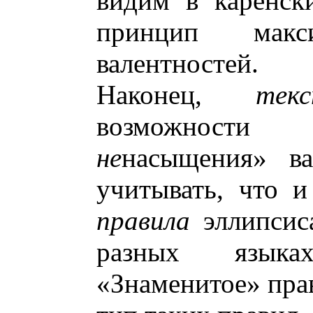
видим в каренски
принцип макс
валентностей.
Наконец,
тек
возможности 
не
насыщения» ва
учитывать, что и
правила
эллипсиса
разных языка
«Знаменитое» прав