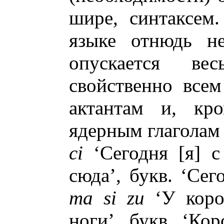
шире, синтаксем.
языке отнюдь не
опускается в
свойственно все
актантам и, кро
ядерным глаголам
ci
‘Сегодня [я] с
сюда’, букв. ‘Се
ma si zu
‘У коро
ноги’, букв. ‘Ко