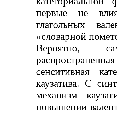
категориальной 
первые не вл
глагольных вале
«словарной помет
Вероятно, с
распростране
сенситивная кат
каузатива. С син
механизм каузат
повышении валент