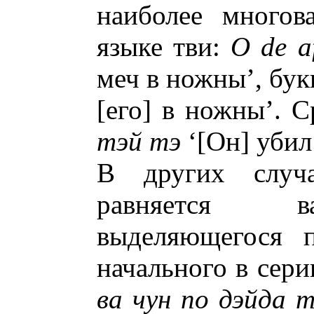
наиболее многова
языке тви:
O de a
меч в ножны’, бук
[его] в ножны’. 
тэй тэ
‘[Он] убил 
В других случа
равняется ва
выделяющегося 
начального в сери
ва чун по дэйда т