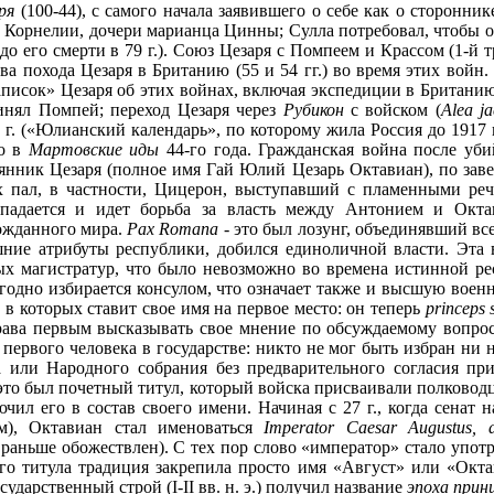
ря
(100-44), с самого начала заявившего о себе как о сторонни
 Корнелии, дочери марианца Цинны; Сулла потребовал, чтобы он
 его смерти в 79 г.). Союз Цезаря с Помпеем и Крассом (1-й три
два похода Цезаря в Британию (55 и 54 гг.) во время этих войн
аписок» Цезаря об этих войнах, включая экспедиции в Британию
ринял Помпей; переход Цезаря через
Рубикон
с войском (
Alea ja
 г. («Юлианский календарь», по которому жила Россия до 1917 г
во в
Мартовские иды
44-го года. Гражданская война после уби
нник Цезаря (полное имя Гай Юлий Цезарь Октавиан), по заве
 пал, в частности, Цицерон, выступавший с пламенными ре
аспадается и идет борьба за власть между Антонием и Окта
ожданного мира.
Pax Romana
- это был лозунг, объединявший вс
ние атрибуты республики, добился единоличной власти. Эта 
ных магистратур, что было невозможно во времена истинной ре
жегодно избирается консулом, что означает также и высшую вое
 в которых ставит свое имя на первое место: он теперь
princeps 
ава первым высказывать свое мнение по обсуждаемому вопросу,
и первого человека в государстве: никто не мог быть избран ни
а или Народного собрания без предварительного согласия при
 это был почетный титул, который войска присваивали полковод
чил его в состав своего имени. Начиная с 27 г., когда сенат
м), Октавиан стал именоваться
Imperator Caesar Augustus, div
аньше обожествлен). С тех пор слово «император» стало употр
го титула традиция закрепила просто имя «Август» или «Окта
сударственный строй (I-II вв. н. э.) получил название
эпоха при