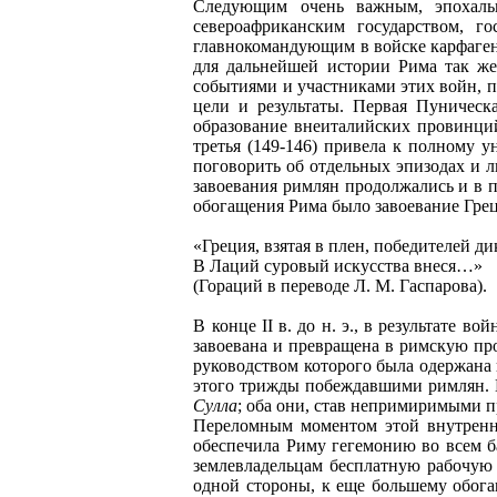
Следующим очень важным, эпохал
североафриканским государством, г
главнокомандующим в войске карфагеня
для дальнейшей истории Рима так же
событиями и участниками этих войн, п
цели и результаты. Первая Пуническ
образование внеиталийских провинций
третья (149-146) привела к полному 
поговорить об отдельных эпизодах и ли
завоевания римлян продолжались и в 
обогащения Рима было завоевание Грец
«Греция, взятая в плен, победителей д
В Лаций суровый искусства внеся…»
(Гораций в переводе Л. М. Гаспарова).
В конце II в. до н. э., в результате 
завоевана и превращена в римскую пр
руководством которого была одержана п
этого трижды побеждавшими римлян. 
Сулла
; оба они, став непримиримыми 
Переломным моментом этой внутренне
обеспечила Риму гегемонию во всем б
землевладельцам бесплатную рабочую с
одной стороны, к еще большему обога