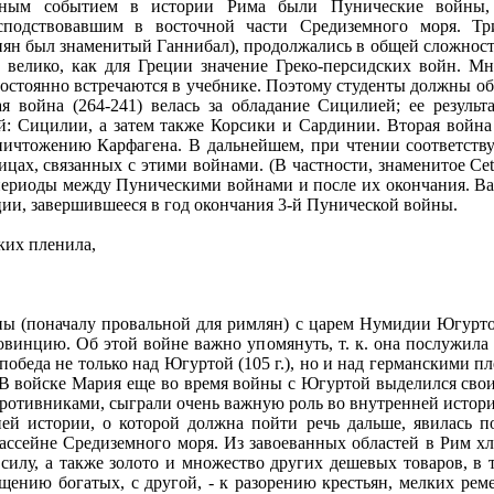
ьным событием в истории Рима были Пунические войны,
осподствовавшим в восточной части Средиземного моря. Т
н был знаменитый Ганнибал), продолжались в общей сложности 
 велико, как для Греции значение Греко-персидских войн. Мн
остоянно встречаются в учебнике. Поэтому студенты должны обя
ая война (264-241) велась за обладание Сицилией; ее резуль
: Сицилии, а затем также Корсики и Сардинии. Вторая война (
уничтожению Карфагена. В дальнейшем, при чтении соответств
цах, связанных с этими войнами. (В частности, знаменитое Cet
периоды между Пуническими войнами и после их окончания. Ва
ии, завершившееся в год окончания 3-й Пунической войны.
иких пленила,
войны (поначалу провальной для римлян) с царем Нумидии Югурт
овинцию. Об этой войне важно упомянуть, т. к. она послужил
обеда не только над Югуртой (105 г.), но и над германскими пл
В войске Мария еще во время войны с Югуртой выделился сво
противниками, сыграли очень важную роль во внутренней истор
й истории, о которой должна пойти речь дальше, явилась по
ассейне Средиземного моря. Из завоеванных областей в Рим 
илу, а также золото и множество других дешевых товаров, в то
щению богатых, с другой, - к разорению крестьян, мелких рем