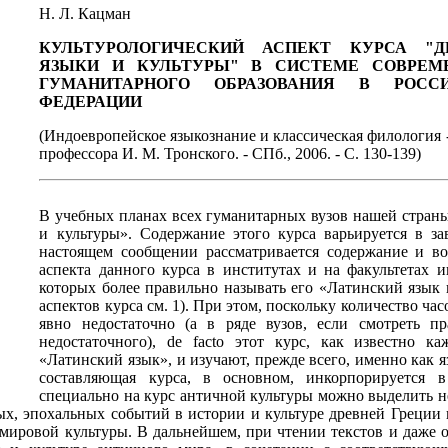
Н. Л. Кацман
КУЛЬТУРОЛОГИЧЕСКИЙ АСПЕКТ КУРСА "Д
ЯЗЫКИ И КУЛЬТУРЫ" В СИСТЕМЕ СОВРЕМ
ГУМАНИТАРНОГО ОБРАЗОВАНИЯ В РОСС
ФЕДЕРАЦИИ
(Индоевропейское языкознание и классическая филология
профессора И. М. Тронского. - СПб., 2006. - С. 130-139)
В учебных планах всех гуманитарных вузов нашей страны
и культуры». Содержание этого курса варьируется в за
настоящем сообщении рассматривается содержание и во
аспекта данного курса в институтах и на факультетах и
которых более правильно называть его «Латинский язык 
аспектов курса см. 1). При этом, поскольку количество час
явно недостаточно (а в ряде вузов, если смотреть пр
недостаточного), de facto этот курс, как известно 
«Латинский язык», и изучают, прежде всего, именно как 
составляющая курса, в основном, инкорпорируется в
специально на курс античной культуры можно выделить не
ых, эпохальных событий в истории и культуре древней Греции 
ировой культуры. В дальнейшем, при чтении текстов и даже 