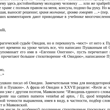
ющему здесь достойнейшему молодому человеку … или же храбре
же храме с полным правом на меня, консула, поднял бы руку. Но к
ушая, выносят решение;
храня молчание, громко говорят
…» (пер. 
ших комментариев дают приводимые в учебнике многочисленные
lli,
трагической судьбе Овидия, но и перекинуть «мост» от него к П
нет времени на уроке читать все, что написано Пушкиным об О
упоминает его имя в «Евгении Онегине», пусть перечитают 
ть прочитают большое стихотворение «К Овидию», написанное Пу
ою,
ю…»
ушкин писал об Овидии. Замечательная тема для внеаудиторной
й и Пушкин». А фраза об Овидии в XXVII разделе: «Recte ac ver
ации уже с другим поэтом, Маяковским: “Изводишь единого слов
nte sua carmen numeros veniebat ad aptos, / Et, quod temptabam
тной точности выражения, имея в виду, в частности, подбор слов
ит и Маяковский.
том числе (и особенно!) подлинные стихотворные (поскольку п