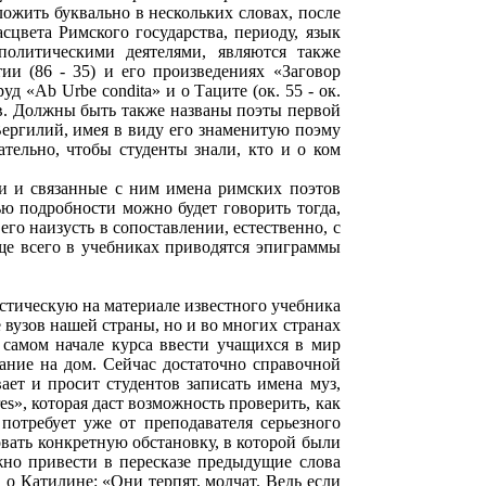
ожить буквально в нескольких словах, после
сцвета Римского государства, периоду, язык
политическими деятелями, являются также
ии (86 - 35) и его произведениях «Заговор
д «Ab Urbe condita» и о Таците (ок. 55 - ок.
в. Должны быть также названы поэты первой
 Вергилий, имея в виду его знаменитую поэму
елательно, чтобы студенты знали, кто и о ком
ии и связанные с ним имена римских поэтов
ью подробности можно будет говорить тогда,
го наизусть в сопоставлении, естественно, с
ще всего в учебниках приводятся эпиграммы
тическую на материале известного учебника
е вузов нашей страны, но и во многих странах
 самом начале курса ввести учащихся в мир
дание на дом. Сейчас достаточно справочной
ает и просит студентов записать имена муз,
es», которая даст возможность проверить, как
 потребует уже от преподавателя серьезного
овать конкретную обстановку, в которой были
ожно привести в пересказе предыдущие слова
 Катилине: «Они терпят, молчат. Ведь если