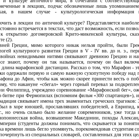
и культуре античного мира, в сочетании с соответствующ
амеченные в лекциях, подчас обозначенные лишь упоминание
ская, в нашем случае - культурологическая информация 
чить в лекции по античной культуре? Представляется наиболе
тоянно встречается в текстах, что даст возможность, если позво
к открытию догомеровской Крито-микенской культуры, сказ
е (2).
ней Греции, мимо которого никак нельзя пройти, были Грек
огей культурного развития Греции в V - IV вв. до н. э., пер
 войнах невидимыми нитями связывают древнюю Грецию и наш 
се знают, почему он так называется, почему он был вклю
о длина марафонской дистанции. Рассказ о том, что Марафон - 
еки одержали первую и самую важную сухопутную победу над пер
фона до Афин, чтобы как можно скорее принести весть о побед
му, что накануне «сбегал» через горный перевал за подкреплен
мени Филиппид, учреждено соревнование «Марафонский бег», ож
 о битве при Фермопилах (вспомним фильм «300 спартанцев»), и
радиция связывает имена трех знаменитых греческих трагиков:
 был в хоре юношей, прославлявших победителей, а Еврипид, к
г., но очень сильно было желание современников, уже тогда
лопоннесская война, возвышение Македонии, походы Александ
 империи (студенты должны понимать, что скрывается за поняти
ка времени лишь бегло упомянуть, порекомендовав студентам со
 почерпнуть из специальных словарей, составленных для этих 