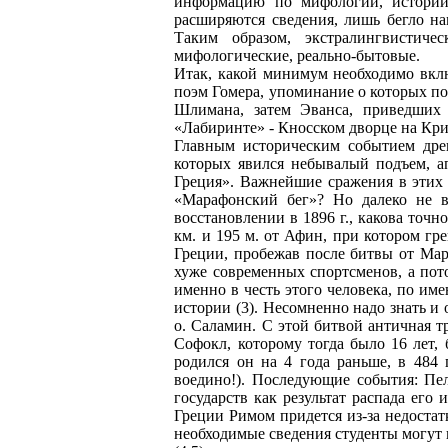
информацию по мифологии, истории 
расширяются сведения, лишь бегло н
Таким образом, экстралингвистиче
мифологические, реально-бытовые.
Итак, какой минимум необходимо вклю
поэм Гомера, упоминание о которых пос
Шлимана, затем Эванса, приведших 
«Лабиринте» - Кносском дворце на Крит
Главным историческим событием древ
которых явился небывалый подъем, ап
Греция». Важнейшие сражения в этих
«Марафонский бег»? Но далеко не в
восстановлении в 1896 г., какова точн
км. и 195 м. от Афин, при котором гр
Греции, пробежав после битвы от Мара
хуже современных спортсменов, а пото
именно в честь этого человека, по и
истории (3). Несомненно надо знать и
о. Саламин. С этой битвой античная т
Софокл, которому тогда было 16 лет,
родился он на 4 года раньше, в 484 
воедино!). Последующие события: Пе
государств как результат распада его
Греции Римом придется из-за недостат
необходимые сведения студенты могут