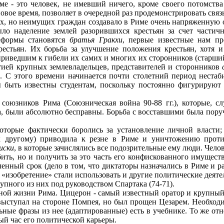
е - это человек, не имевший ничего, кроме своего потомства
овое время, позволяет в очередной раз продемонстрировать связь
х, но неимущих граждан создавало в Риме очень напряженную о
ло наделение землей разорившихся крестьян за счет частично
еформы становятся
братья Гракхи
, первые известные нам п
рестьян. Их борьба за улучшение положения крестьян, хотя 
иведшим к гибели их самих и многих их сторонников (старший,
тией крупных землевладельцев, представителей и сторонников
). С этого времени начинается почти столетний период неста
 быть известны студентам, поскольку постоянно фигурируют 
союзников Рима (Союзническая война 90-88 гг.), которые, с
, были абсолютно бесправны. Борьба с восставшими была поруч
оторые фактически боролись за установление личной власти; 
к другому) приводила к резне в Риме и уничтожению проти
иски
, в которые зачислялись все подозрительные ему люди. Чел
бить, но и получить за это часть его конфискованного имущес
енный срок (дело в том, что диктаторы назначались в Риме и р
го «изобретение» стали использовать и другие политические деятел
рупного из них под руководством Спартака (74-71).
ной жизни Рима. Цицерон - самый известный оратор и крупный
выступал на стороне Помпея, но был прощен Цезарем. Необходим
ьные фразы из нее (адаптированные) есть в учебнике. То же отн
ый час его политической карьеры.