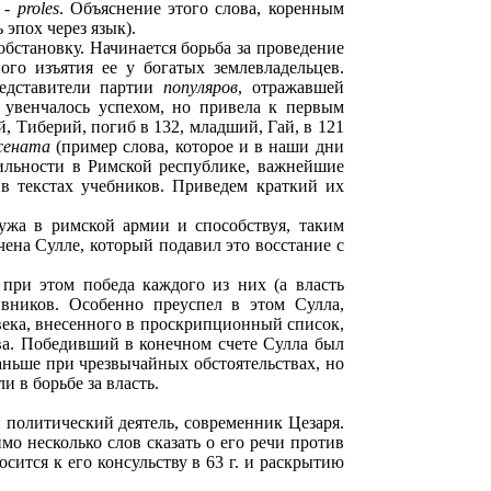
 -
proles
. Объяснение этого слова, коренным
 эпох через язык).
бстановку. Начинается борьба за проведение
го изъятия ее у богатых землевладельцев.
редставители партии
популяров
, отражавшей
и увенчалось успехом, но привела к первым
 Тиберий, погиб в 132, младший, Гай, в 121
сената
(пример слова, которое и в наши дни
бильности в Римской республике, важнейшие
в текстах учебников. Приведем краткий их
лужа в римской армии и способствуя, таким
ена Сулле, который подавил это восстание с
при этом победа каждого из них (а власть
вников. Особенно преуспел в этом Сулла,
овека, внесенного в проскрипционный список,
тва. Победивший в конечном счете Сулла был
аньше при чрезвычайных обстоятельствах, но
и в борьбе за власть.
 политический деятель, современник Цезаря.
о несколько слов сказать о его речи против
осится к его консульству в 63 г. и раскрытию