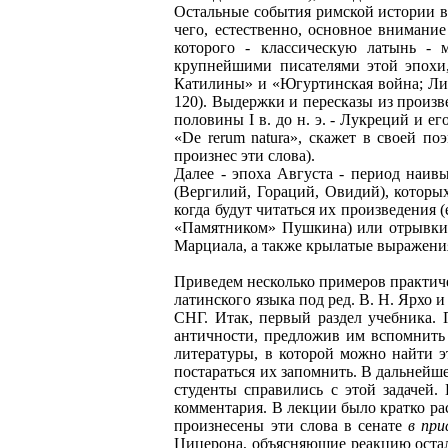
Остальные события римской истории вп
чего, естественно, основное внимание
которого - классическую латынь - 
крупнейшими писателями этой эпохи, 
Катилины» и «Югуртинская война; Ливии
120). Выдержки и пересказы из произ
половины I в. до н. э. - Лукреций и е
«De rerum natura», скажет в своей поэ
произнес эти слова).
Далее - эпоха Августа - период наив
(Вергилий, Гораций, Овидий), которых
когда будут читаться их произведения (
«Памятником» Пушкина) или отрывки и
Марциала, а также крылатые выражени
Приведем несколько примеров практич
латинского языка под ред. В. Н. Ярхо 
СНГ. Итак, первый раздел учебника. 
античности, предложив им вспомнить и
литературы, в которой можно найти эт
постараться их запомнить. В дальнейше
студенты справились с этой задачей.
комментария. В лекции было кратко ра
произнесены эти слова в сенате
в пр
Цицерона, объясняющие реакцию остал