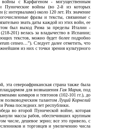
 войны с Карфагеном - могущественным
ри Пунические войны (во 2-й из которых
(с интервалами) около 120 лет. Их значение
огочисленные фразы и тексты, связанные с
зательно знать даты каждой из этих войн, ее
татом был выход Рима за пределы Италии -
218-201) велась за владычество в Испании;
ующих текстов, можно будет более подробно
erum censeo…”). Следует далее отметить, что
жнейшим из них с точки зрения культурного
ой, эта североафриканская страна также была
а плацдармом для возвышения
Гая Мария
, под
еменами кимвров и тевтонов (102-101 гг.), до
им полководческим талантом
Луций Корнелий
ии Рима последних лет республики.
беда во второй Пунической войне, которая
хлынули массы рабов, обеспечивших крупным
м числе, дешевое зерно; все это привело, с
есленников и торговцев и увеличению числа