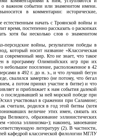
ими комментариями к ним, углубляются и
м о важном событии или знаменитом имени.
выносится в комментарии: исторические,
е естественным начать с Троянской войны и
лит время, постепенно рассказать о раскопках
ать хотя бы несколько слов о знаменитом
о-персидские войны, результатом победы в
иод, который носит название «Классическая
современный мир. Кто не знает, что такое
чен в программу Олимпийских игр при их
это небольшое поселение, расположенное в 42
сами в 492 г. до н. э., и что лучший бегун
е, свалился замертво (не потому, что бегал
ием, а потом принял участие в битве) и что
ивляет и приближает к нам события далекой
 о последовавшей за ней морской победе при
 Эсхил участвовал в сражении при Саламине;
ак считали, родился в год этой битвы (хотя
 понимавших величие этих имен, связать их
ра Великого, образование эллинистических
ем «эпоха эллинизма»); наконец, завоевание
ответствующую литературу (2). В частности,
целей кафедрой классической филологии МГЛУ