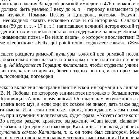
лоть до падения Западной римской империи в 476 г. можно изл
 должно быть уделено I веку до н. э. - периоду наивысшего ра
мы изучаем. Помимо Цезаря и Цицерона, которые, будучи 
необходимо сказать несколько слов и об историках: Саллюст
 (59 до н. э. - 17 н. э.), написавшем великий исторический тру
ведений этих историков составляют содержание наших учебнико
го знаменитая поэма «De rerum natura», о котором впоследствии
ме «Георгики»: «Felix, qui potuit rerum cognoscere causas». (Ж
ысшего расцвета римской культуры, золотой век римской поэз
 обязательно надо назвать и о которых с той или иной степен
e. g.
Ad Melpomenen
Горация; желательно, чтобы студенты учили е
з них, как и из других, более поздних поэтов, из которых ча
я, пословицы, поговорки.
еского включения экстралингвистической информации в лингвис
и В. И. Лободы, по которому занимаются не только в большинств
Пословица: «Aurora musis amica». Она дает нам возможность в
мена всех муз, а если они их совсем не знают, дать такое за
и имена. Или, если позволяет время, преподаватель сам назыв
м, при изучении числительных, будет фраза: «Novem doctae soror
 Во втором разделе крылатое выражение «Cum tacent, clamant»
ссказано о Цицероне и о заговоре Катилины. Теперь надо обрис
исутствии самого Катилины
, т. к. он тоже был сенатором. М
ьных сенаторов на «непарламентские» высказывания Цицерона о