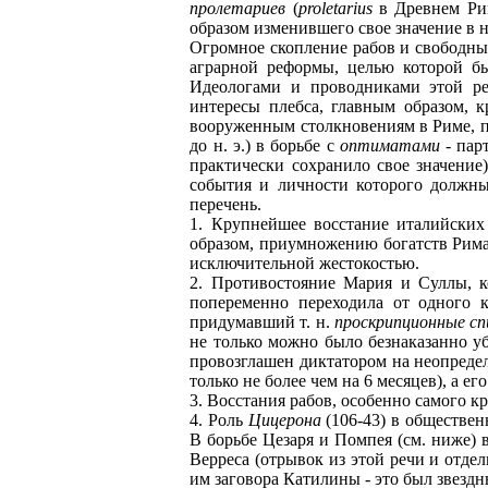
пролетариев
(
proletarius
в Древнем Рим
образом изменившего свое значение в н
Огромное скопление рабов и свободны
аграрной реформы, целью которой бы
Идеологами и проводниками этой р
интересы плебса, главным образом, к
вооруженным столкновениям в Риме, пр
до н. э.) в борьбе с
оптиматами
- пар
практически сохранило свое значение
события и личности которого должны
перечень.
1. Крупнейшее восстание италийских 
образом, приумножению богатств Рима
исключительной жестокостью.
2. Противостояние Мария и Суллы, к
попеременно переходила от одного 
придумавший т. н.
проскрипционные сп
не только можно было безнаказанно у
провозглашен диктатором на неопредел
только не более чем на 6 месяцев), а е
3. Восстания рабов, особенно самого к
4. Роль
Цицерона
(106-43) в обществен
В борьбе Цезаря и Помпея (см. ниже) 
Верреса (отрывок из этой речи и отдел
им заговора Катилины - это был звездн