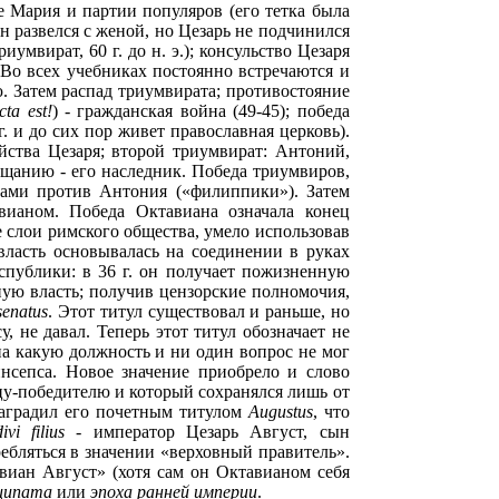
ке Мария и партии популяров (его тетка была
 развелся с женой, но Цезарь не подчинился
умвират, 60 г. до н. э.); консульство Цезаря
. Во всех учебниках постоянно встречаются и
. Затем распад триумвирата; противостояние
cta est!
) - гражданская война (49-45); победа
. и до сих пор живет православная церковь).
йства Цезаря; второй триумвират: Антоний,
щанию - его наследник. Победа триумвиров,
чами против Антония («филиппики»). Затем
вианом. Победа Октавиана означала конец
е слои римского общества, умело использовав
власть основывалась на соединении в руках
спублики: в 36 г. он получает пожизненную
нную власть; получив цензорские полномочия,
senatus
. Этот титул существовал и раньше, но
 не давал. Теперь этот титул обозначает не
 на какую должность и ни один вопрос не мог
нсепса. Новое значение приобрело и слово
цу-победителю и который сохранялся лишь от
 наградил его почетным титулом
Augustus
, что
i filius
- император Цезарь Август, сын
ебляться в значении «верховный правитель».
виан Август» (хотя сам он Октавианом себя
нципата
или
эпоха ранней империи
.