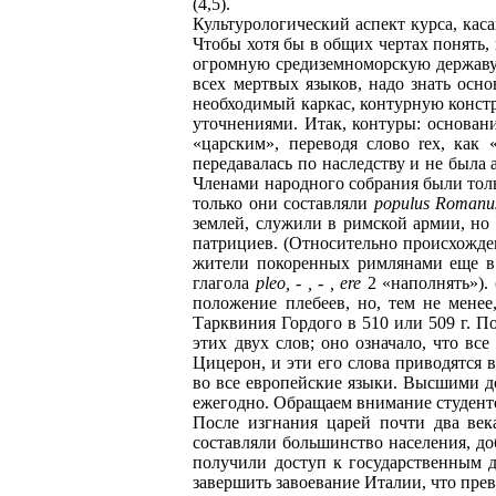
(4,5).
Культурологический аспект курса, кас
Чтобы хотя бы в общих чертах понять,
огромную средиземноморскую державу,
всех мертвых языков, надо знать осн
необходимый каркас, контурную констр
уточнениями. Итак, контуры: основани
«царским», переводя слово rex, как 
передавалась по наследству и не был
Членами народного собрания были тол
только они составляли
populus Romanu
землей, служили в римской армии, но 
патрициев. (Относительно происхожде
жители покоренных римлянами еще в 
глагола
pleo, - , - , ere
2 «наполнять»). 
положение плебеев, но, тем не мене
Тарквиния Гордого в 510 или 509 г. По
этих двух слов; оно означало, что вс
Цицерон, и эти его слова приводятся 
во все европейские языки. Высшими д
ежегодно. Обращаем внимание студентов
После изгнания царей почти два век
составляли большинство населения, д
получили доступ к государственным д
завершить завоевание Италии, что пре