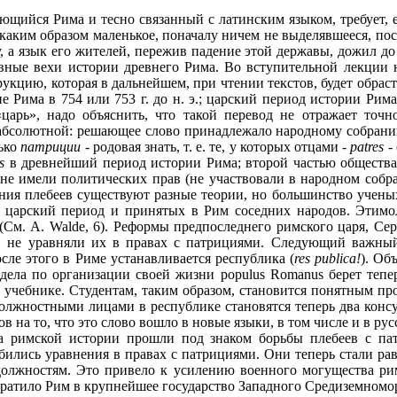
ающийся Рима и тесно связанный с латинским языком, требует, 
 каким образом маленькое, поначалу ничем не выделявшееся, по
 а язык его жителей, пережив падение этой державы, дожил д
овные вехи истории древнего Рима. Во вступительной лекции н
укцию, которая в дальнейшем, при чтении текстов, будет обрас
е Рима в 754 или 753 г. до н. э.; царский период истории Рим
«царь», надо объяснить, что такой перевод не отражает точно
а абсолютной: решающее слово принадлежало народному собрани
ько
патриции
- родовая знать, т. е. те, у которых отцами -
patres
-
s
в древнейший период истории Рима; второй частью обществ
не имели политических прав (не участвовали в народном собра
ния плебеев существуют разные теории, но большинство ученых
царский период и принятых в Рим соседних народов. Этимол
(См. A. Walde, 6). Реформы предпоследнего римского царя, Сер
е, не уравняли их в правах с патрициями. Следующий важный 
сле этого в Риме устанавливается республика (
res publica!
). Об
е дела по организации своей жизни populus Romanus берет тепе
в учебнике. Студентам, таким образом, становится понятным п
олжностными лицами в республике становятся теперь два консу
 на то, что это слово вошло в новые языки, в том числе и в ру
а римской истории прошли под знаком борьбы плебеев с па
обились уравнения в правах с патрициями. Они теперь стали р
олжностям. Это привело к усилению военного могущества римля
вратило Рим в крупнейшее государство Западного Средиземномо