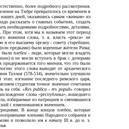
естественно, более подробного рассмотрения.
селение на Тибре превратилось со временем в
о наших дней, оказавшись самым «живым» из
адо рассказать о главных событиях, создать
тать необходимыми подробностями, деталями,
а. При этом, хотя мы и называем этот период
го значения слова, т. к. власть «рекса» не
ю и его высшему органу - совету старейшин.
 (или предками) были коренные жители Рима;
а были
плебеи
- люди, которые могли владеть
нии) и не могли вступать в брак с дочерьми
 придерживается того мнения, что это были
огию этого слова выводят от архаического
вия Туллия (578-534), значительно улучшили
этап: изгнание последнего римского царя,
ъясняем студентам точное значение сочетания
рь на себя.
«Res publica - res populi»
говорил
роисхождение слова «республика», вошедшего
ла, избираемые из патрициев и сменявшиеся
сский с изменившимся значением.
трициями. В конце концов плебеи, которые
авноправными членами Народного собрания и
н и позволило им к началу III в. до н. э.
рья.