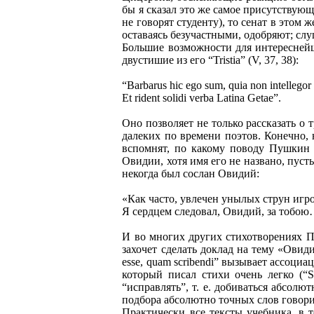
бы я сказал это же самое присутству
не говорят студенту), то сенат в этом 
оставаясь безучастными, одобряют; сл
Большие возможности для интересней
двустишие из его “Tristia” (V, 37, 38):
“Barbarus hic ego sum, quia non intellegor u
Et rident solidi verba Latina Getae”.
Оно позволяет не только рассказать о 
далеких по времени поэтов. Конечно, 
вспомнят, по какому поводу Пушкин 
Овидии, хотя имя его не названо, пус
некогда был сослан Овидий:
«Как часто, увлечен унылых струн игр
Я сердцем следовал, Овидий, за тобо
И во многих других стихотворениях П
захочет сделать доклад на тему «Овиди
esse, quam scribendi” вызывает ассоци
который писал стихи очень легко (“Spo
“исправлять”, т. е. добиваться абсолю
подбора абсолютно точных слов говор
Практически все тексты учебника, в 