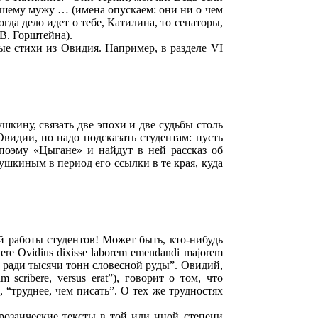
йшему мужу … (имена опускаем: они ни о чем
огда дело идет о тебе, Катилина, то сенаторы,
В. Горштейна).
 стихи из Овидия. Например, в разделе VI
ушкину, связать две эпохи и две судьбы столь
видии, но надо подсказать студентам: пусть
поэму «Цыгане» и найдут в ней рассказ об
шкиным в период его ссылки в те края, куда
 работы студентов! Может быть, кто-нибудь
e Ovidius dixisse laborem emendandi majorem
а ради тысячи тонн словесной руды”. Овидий,
 scribere, versus erat”), говорит о том, что
, “труднее, чем писать”. О тех же трудностях
розаические тексты в той или иной степени