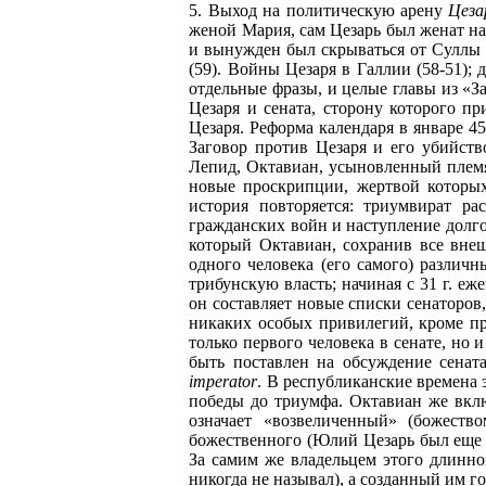
5. Выход на политическую арену
Цеза
женой Мария, сам Цезарь был женат на
и вынужден был скрываться от Суллы до
(59). Войны Цезаря в Галлии (58-51); 
отдельные фразы, и целые главы из «З
Цезаря и сената, сторону которого п
Цезаря. Реформа календаря в январе 45
Заговор против Цезаря и его убийст
Лепид, Октавиан, усыновленный племя
новые проскрипции, жертвой которых
история повторяется: триумвират р
гражданских войн и наступление долг
который Октавиан, сохранив все внеш
одного человека (его самого) различ
трибунскую власть; начиная с 31 г. е
он составляет новые списки сенаторов,
никаких особых привилегий, кроме пр
только первого человека в сенате, но 
быть поставлен на обсуждение сенат
imperator
. В республиканские времена
победы до триумфа. Октавиан же вклю
означает «возвеличенный» (божество
божественного (Юлий Цезарь был еще р
За самим же владельцем этого длинно
никогда не называл), а созданный им го