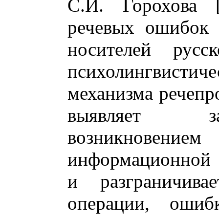
С.И. Горохова 
речевых ошибок 
носителей русск
психолингвист
механизма речепро
выявляет з
возникновени
информационной 
и разграничива
операции, ошиб