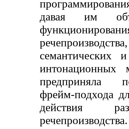
программирования
давая им объ
функционир
речепроизводства
семантических и
интонационных 
предприняла п
фрейм-подхода д
действия раз
речепроизводств