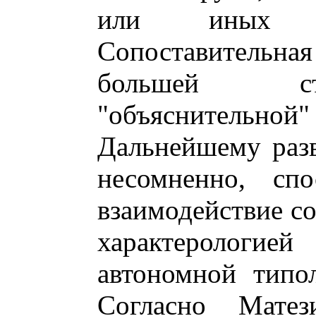
или иных я
Сопоставительн
большей ст
"объяснитель
Дальнейшему разв
несомненно, спо
взаимодействие со
характеролог
автономной типо
Согласно Матез