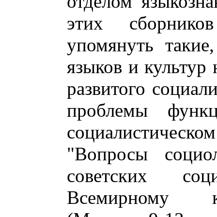
отделом языкозн
этих сборнико
упомянуть такие
языков и культур
развитого социали
проблемы функц
социалистическ
"Вопросы социол
советских со
Всемирному к