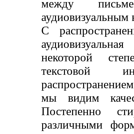
между письм
аудиовизуальным 
С распростране
аудиовизуальна
некоторой сте
текстовой 
распространение
мы видим качес
Постепенно ст
различными фор