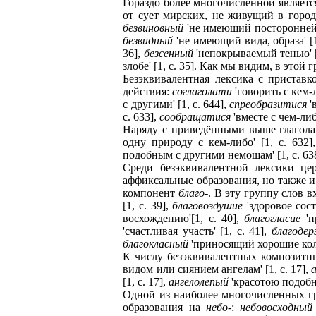
Гораздо более многочисленной являетс
от сует мирских, не живущий в городе
безвиновный
'не имеющий посторонней п
безвидный
'не имеющий вида, образа' [1
36],
безсенный
'непокрываемый тенью' [1
злобе' [1, c. 35]. Как мы видим, в это
Безэквивалентная лексика с пристав
действия:
соглаголати
'говорить с кем-л
с другими' [1, c. 644],
спреобразитися
'
c. 633],
сообращатися
'вместе с чем-либ
Наряду с приведёнными выше глагола
одну природу с кем-либо' [1, c. 632]
подобным с другими немощам' [1, c. 63
Среди безэквивалентной лексики цер
аффиксальные образования, но также 
компонент
благо
-. В эту группу слов в
[1, c. 39],
благовоздушие
'здоровое сост
восхождению'[1, c. 40],
благогласие
'п
'счастливая участь' [1, c. 41],
благодер
благокласный
'приносящий хорошие колос
К числу безэквивалентных композитн
видом или сиянием ангелам' [1, c. 17],
[1, c. 17],
ангелолепый
'красотою подобны
Одной из наиболее многочисленных гр
образования на
небо
-:
небовосходный