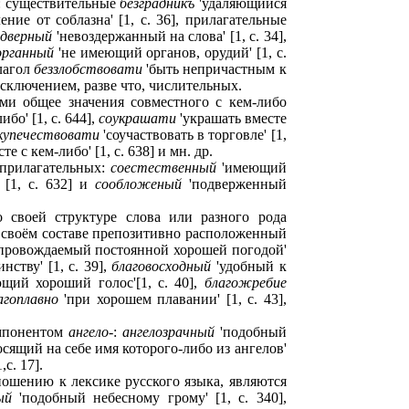
т: существительные
безградникъ
'удаляющийся
ние от соблазна' [1, c. 36], прилагательные
здверный
'невоздержанный на слова' [1, c. 34],
органный
'не имеющий органов, орудий' [1, c.
глагол
беззлобствовати
'быть непричастным к
 исключением, разве что, числительных.
ми общее значения совместного с кем-либо
бо' [1, c. 644],
соукрашати
'украшать вместе
купечествовати
'соучаствовать в торговле' [1,
е с кем-либо' [1, c. 638] и мн. др.
 прилагательных:
соестественный
'имеющий
 [1, c. 632] и
сообложеный
'подверженный
о своей структуре слова или разного рода
 своём составе препозитивно расположенный
провождаемый постоянной хорошей погодой'
нству' [1, c. 39],
благовосходный
'удобный к
щий хороший голос'[1, c. 40],
благожребие
агоплавно
'при хорошем плавании' [1, с. 43],
омпонентом
ангело
-:
ангелозрачный
'подобный
осящий на себе имя которого-либо из ангелов'
c. 17].
ошению к лексике русского языка, являются
ый
'подобный небесному грому' [1, c. 340],