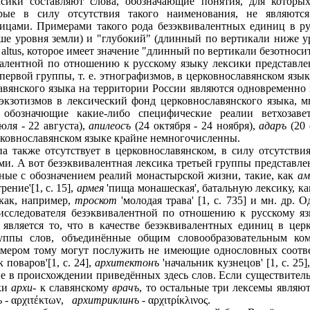
сики составляют слова, обозначающие понятия, для которых
орые в силу отсутствия такого наименования, не являютс
цами. Примерами такого рода безэквивалентных единиц в ру
е уровня земли) и "глубокий" (длинный по вертикали ниже у
altus, которое имеет значение "длинный по вертикали безотноси
валентной по отношению к русскому языку лексики представле
ервой группы, т. е. этнографизмов, в церковнославянском язы
авянского языка на территории России являются одновременно 
 экзотизмов в лексический фонд церковнославянского языка,
, обозначющие какие-либо специфические реалии ветхозаве
юля - 22 августа),
апилеосъ
(24 октября - 24 ноября),
адаръ
(20 
рковнославянском языке крайне немногочисленны.
па также отсутствует в церковнославянском, в силу отсутстви
и. А вот безэквивалентная лексика третьей группы представлен
ные с обозначением реалий монастырской жизни, такие, как
ам
ние'[1, c. 15],
армея
'пища монашеская', батальную лексику, ка
 как, например,
троскот
'молодая трава' [1, c. 735] и мн. др. 
исследователя безэквивалентной по отношению к русскому яз
является то, что в качестве безэквивалентных единиц в цер
уппы слов, объединённые общим словообразовательным ком
имером тому могут послужить не имеющие однословных соотв
 поваров'[1, c. 24],
архитектонъ
'начальник кузнецов' [1, c. 25]
ие в происхождении приведённых здесь слов. Если существител
вки
архи
- к славянскому
врачъ
, то остальные три лексемы являю
ъ
- αρχιτέκτων,
архитриклинъ -
αρχιτρίκλινος.