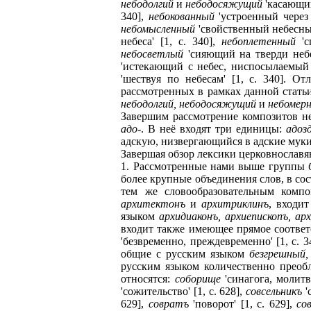
небодолгий
и
небодосяжущий
'касающий
340],
небокованный
'устроенный через 
небомысленный
'свойственный небесным
небеса' [1, c. 340],
небоплетенный
'с
небосветлый
'сияющий на тверди небес
'истекающий с небес, ниспосылаемый 
'шествуя по небесам' [1, c. 340]. 
рассмотренных в рамках данной статьи
небодолгий, небодосяжущий
и
небомер
Завершим рассмотрение композитов н
адо
-. В неё входят три единицы:
адоз
адскую, низвергающийся в адские муки' [
Завершая обзор лексики церковнославя
1. Рассмотренные нами выше группы 
более крупные объединения слов, в со
тем же словообразовательным комп
архитектонъ
и
архитриклинъ
, входи
языком
архидиаконъ, архиепископъ, ар
входит также имеющее прямое соответ
'безвременно, преждевременно' [1, c. 3
общие с русским языком
безгрешный,
русским языком количественно преоб
относятся:
соборище
'синагога, молитв
'сожительство' [1, c. 628],
совсельникъ
'
629],
совратъ
'поворот' [1, с. 629],
со