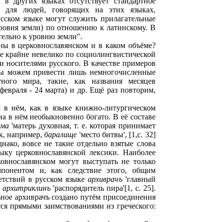
 в других языках отсутствует стандартное
я для людей, говорящих на этих языках,
сском языке могут служить прилагательные
ровня земли) по отношению к латинскому. В
тельно к уровню земли".
ны в церковнославянском и в каком объёме?
ке крайне невелико по социолингвистической
и носителями русского. В качестве примеров
 мы можем привести лишь немногочисленные
тного мира, такие, как названия месяцев
февраля - 24 марта) и др. Ещё раз повторим,
я в нём, как в языке книжно-литургическом
а в нём необыкновенно богато. В её составе
ма
'матерь духовная, т. е. которая принимает
к, например,
баралище
'место битвы', [1,c. 32]
Однако, вовсе не такие отдельно взятые слова
ыку церковнославянской лексики. Наиболее
ковнославянском могут выступать не только
понентом и, как следствие этого, общим
етствий в русском языке
архиврачъ
'главный
,
архитриклинъ
'распорядитель пира'[1, c. 25].
ьное архиврачъ создано путём присоединения
тся прямыми заимствованиями из греческого: