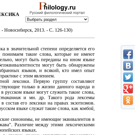
СИКА
 - Новосибирск, 2013. - С. 126-130)
ка в значительной степени определяется его
ы понимаем такие слова, которые не имеют
тельно, могут быть переданы на ином языке
безэквивалентности могут быть обнаружены
ыбранных языков, и всякий, кто имел опыт
практике с этим явлением.
тной лексики. Первую группу составляют
тствующие только в жизни данного народа и
в русском языке могут служить такие слова,
стаканник
и мн. др. Такого рода лексемы
 в состав его лексики на правах экзотизмов.
сском языке служат такие слова, как
ковбой,
ческие синонимы, не имеющие эквивалентов в
ржава". Различие между этими лексическими
ропейских языках.