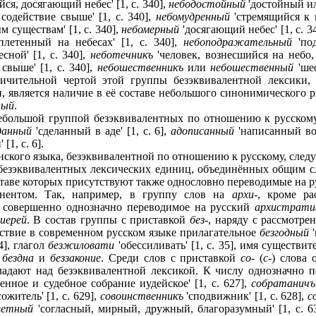
ся, досягающий небес' [1, c. 340],
небодостойный
'достойный ил
содействие свыше' [1, c. 340],
небомудренный
'стремящийся к н
 существам' [1, c. 340],
небомерный
'досягающий небес' [1, c. 3
плетенный на небесах' [1, c. 340],
небоподражательный
'под
ной' [1, c. 340],
неботечникъ
'человек, вознесшийся на небо,
свыше' [1, c. 340],
небошественникъ
или
небошественный
'шес
Отличительной чертой этой группы безэквивалентной лексики,
, является наличие в её составе небольшого синонимического 
ный
.
ебольшой группой безэквивалентных по отношению к русском
данный
'сделанный в аде' [1, c. 6],
адописанный
'написанный во а
1, c. 6].
нского языка, безэквивалентной по отношению к русскому, следу
безэквивалентных лексических единиц, объединённых общим сл
ставе которых присутствуют также однословно переводимые на р
онентом. Так, например, в группу слов на
архи
-, кроме р
т совершенно однозначно переводимое на русский
архистрати
хиерей
. В состав группы с приставкой
без
-, наряду с рассмотр
ствие в современном русском языке прилагательное
безгодный
'
4], глагол
безжиловати
'обессиливать' [1, c. 35], имя существи
 бездна
и
беззаконие
. Среди слов с приставкой
со
- (
с
-) слова
ладают над безэквивалентной лексикой. К числу однозначно 
енное и судебное собрание иудейское' [1, c. 627],
собратаничъ
сожитель' [1, с. 629],
совоинственникъ
'сподвижник' [1, с. 628],
с
ветный
'согласный, мирный, дружный, благоразумный' [1, с. 6