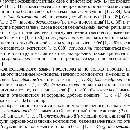
я группа безэквивалентных слов с приставкой
без
-. В неё входя
' [1, c. 34] и
безсоблазнство
'непреклонность на соблазн, удале
ричины бытия своего, безначальный, самосущий' [1, c. 34],
бе
, c. 34],
безмечтанный
'не возмущаемый мечтами' [1, c. 35],
без
, c. 37], наречие
безпокровно
'не имея пристанища' [1, c. 36] и 
й группе представлены слова всех знаменательных частей речи, за
кой
со
- (
с
-) представлена преимущественно глаголами, имеющи
ибо вместе' [1, c. 630],
соумерщвляти
'умерщвлять вместе с кем-ли
вместе с кем-либо преобразиться, переиначить себя' [1, c. 630],
со
о вращаться, вертеться' [1, c. 638],
сопросияти
'прославиться вмест
ми, в этой группе слов нами зафиксированы также три имени
,
созрительный
'сопричастный зрению, созерцанию чего-либо'
8].
ковнославянского языка представлены не только простые п
и многочисленные композиты. Начнём с композитов, имеющих в
ходят:
благобытие
'счастливая жизнь' [1, c. 39],
благоведрный
'со
ояние воздуха' [1, c. 39],
благовосхвалити
'восхвалить по достои
риятный голос, согласие звуков' [1, c. 40],
благогласный
'имею
зати
'отваживаться на хорошие, добрые подвиги' [1, c. 41],
бл
ья' [1, с. 42] и мн. др.
ых образований относятся также немногочисленные слова с к
ангелоименитый
'1) знаменитый, почтенный в лике ангелов; 2) н
й ангелам' [1, c. 17],
ангелообразный
'имеющий облик ангела' [1,
упп церковнославянских композитов, безэквивалентных по отн
'служащий к восхождению на небеса' [1, c. 340],
небогромн