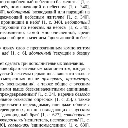
и сподобленный небесного блаженства' [1, c.
ебу, помышляющий о небесном' [1, c. 340],
40],
небопарный
'возводящий или парящий на
ражающий небесным жителям' [1, c. 340],
 проникший в небо' [1, c. 340],
неботочный
твующий по небесам, на небеса' [1, c. 340],
 несомненно, самой многочисленной, среди
ряда с общим значением "досягающий небес":
у языку слов с препозитивным компонентом
де' [1, c. 6],
адотечный
'текущий в бездну
ет сделать три дополнительных замечания.
овообразовательным компонентом, входят в
усский лексемы церковнославянского языка с
ассмотренных выше
архиврачъ, архимагиръ,
гъ
'военачальник', а также общие с русским
енными выше безэквивалентными единицами,
преждевременный' [1, c. 34], наречие
безгода
тельное
безквасие
'опреснок' [1, c. 35], а также
 однозначно переводимые, или даже общие с
переводимых, но не совпадающих с русским
'двоюродный брат' [1, c. 627],
соводворение
овопросникъ
'испытатель, исследователь' [1, с.
30],
согласникъ
'единомысленник' [1, с. 630],