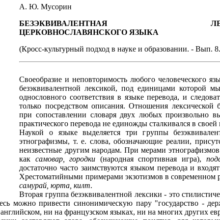
А. Ю. Мусорин
БЕЗЭКВИВАЛЕНТНАЯ ЛЕК
ЦЕРКОВНОСЛАВЯНСКОГО ЯЗЫКА
(Кросс-культурный подход в науке и образовании. - Вып. 8.
Своеобразие и неповторимость любого человеческого язы
безэквивалентной лексикой, под единицами которой м
однословного соответствия в языке перевода, и следова
только посредством описания. Отношения лексической 
при сопоставлении словаря двух любых произвольно в
практического перевода не единожды сталкивался в своей 
Наукой о языке выделяется три группы безэквивален
этнографизмы, т. е. слова, обозначающие реалии, прису
неизвестные другим народам. При мерами этнографизмов 
как
самовар, городки
(народная спортивная игра),
под
достаточно часто заимствуются языком перевода и входят
Хрестоматийными примерами экзотизмов в современном ру
самурай, юрта, килт
.
Вторая группа безэквивалентной лексики - это стилисти
десь можно привести синонимическую пару "государство - де
английском, ни на французском языках, ни на многих других ев