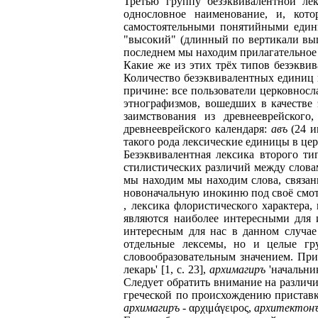
Третью группу безэквивалентной лек
однословное наименование, и, кот
самостоятельными понятийными едини
"высокий" (длинный по вертикали выш
последнем мы находим прилагательное 
Какие же из этих трёх типов безэкви
Количество безэквивалентных единиц п
причине: все пользователи церковносл
этнографизмов, вошедших в качестве
заимствования из древнееврейского
древнееврейского календаря:
авъ
(24 и
такого рода лексические единицы в це
Безэквивалентная лексика второго ти
стилистических различий между словам
мы находим мы находим слова, связан
новоначальную инокиню под своё смотре
, лексика флористического характера,
являются наиболее интересными для 
интересным для нас в данном случае 
отдельные лексемы, но и целые гр
словообразовательным значением. Пр
лекарь' [1, c. 23],
архимагиръ
'начальник
Следует обратить внимание на различ
греческой по происхождению приста
архимагиръ
- αρχιμάγειρος,
архитектон