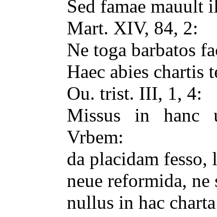
Sed famae mauult il
Mart. XIV, 84, 2:
Ne toga barbatos fac
Haec abies chartis 
Ou. trist. III, 1, 4:
Missus in hanc u
Vrbem:
da placidam fesso,
neue reformida, ne s
nullus in hac chart