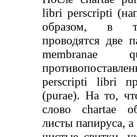
libri perscripti 
образом, в те
проводятся две п
membranae q
противопоставле
perscripti libri 
(purae). На то, ч
слово chartae о
листы папируса, а
чистые свитки, у