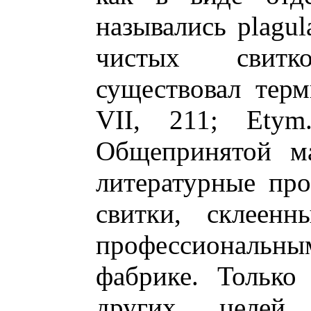
назывались plagul
чистых свитк
существовал терми
VII, 211; Etym
Общепринятой ма
литературные про
свитки, склеенн
профессиональ
фабрике. Только
других целе