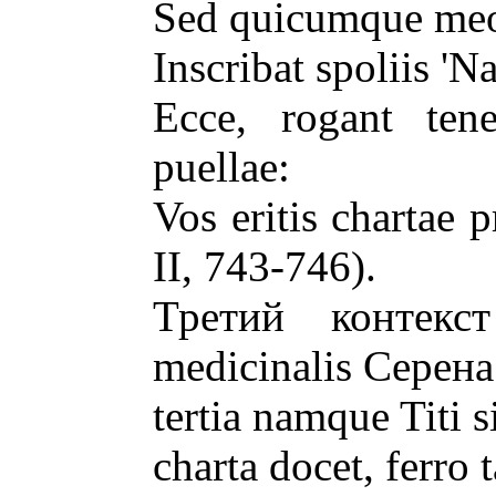
Sed quicumque meo 
Inscribat spoliis 'N
Ecce, rogant tene
puellae:
Vos eritis chartae 
II, 743-746).
Третий контекс
medicinalis Серен
tertia namque Titi 
charta docet, ferro