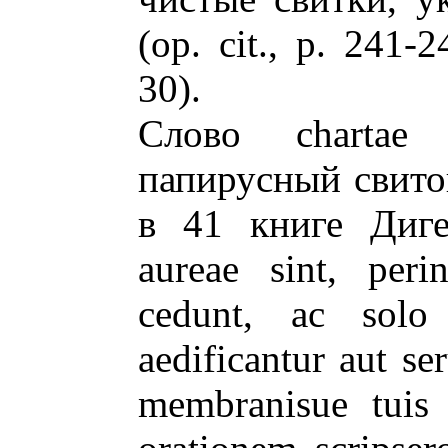
(op. cit., p. 241-2
30).
Слово chartae
папирусный свито
в 41 книге Дигес
aureae sint, peri
cedunt, ac solo
aedificantur aut ser
membranisue tuis 