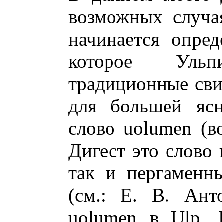
возможных случая
начинается опред
которое Уль
традиционные сви
для большей ясн
слово uolumen (в
Дигест это слово 
так и пергаменн
(см.: Е. В. Ант
uolumen в Ulp. D