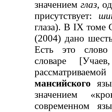
значением
глаз
, о
присутствует:
ши
глаза). В IX томе
(2004) дано шесть
Есть это слово
словаре [Учаев
рассматривае
мансийского
язык
значением «кро
современном яз