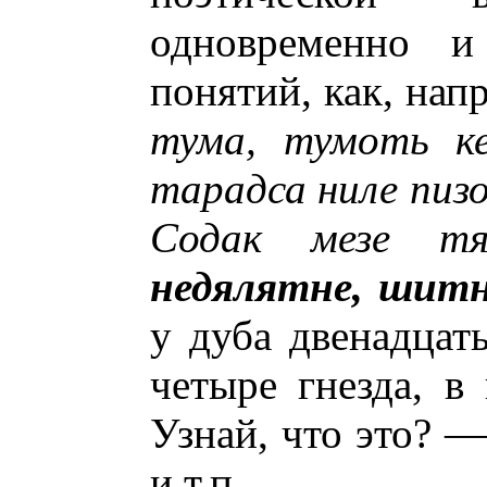
одновременно и
понятий, как, напр
тума, тумоть ке
тарадса ниле пизо
Содак мезе
недялятне, шит
у дуба двенадцать
четыре гнезда, в
Узнай, что это? —
и т.п.