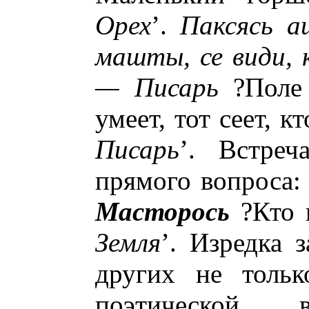
Орех
’.
Паксясь а
машты, се види, 
— Писарь
?Поле 
умеет, тот сеет, к
Писарь
’. Встреч
прямого вопроса
Масторось
?Кто 
Земля
’. Изредка 
других не тольк
поэтической в