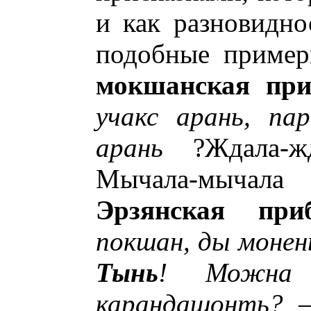
и как разновидно
подобные примеры
мокшанская при
учакс арань, па
арань
?Ждала-ж
Мычала-мычал
Эрзянская приб
покшан, ды монен
Тынь
! Можна 
карандашонть?
—