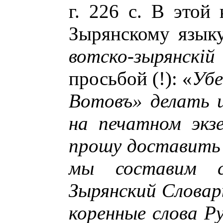
г. 226 с. В этой
Зырянскому языку
вотско-зырянскi
просьбой (!): «
Убе
Вотовъ» делать и
на печатном экз
прошу доставить
мы составим сн
Зырянский Словар
коренные слова Р