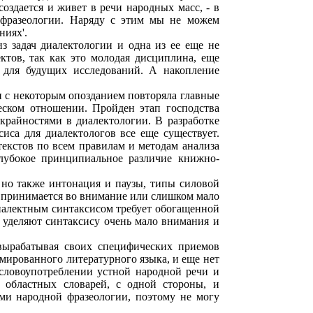
оздается и живет в речи народных масс, - в
 фразеологии. Наряду с этим мы не можем
ниях'.
из задач диалектологии и одна из ее еще не
ктов, так как это молодая дисциплина, еще
 для будущих исследований. А накопление
 и с некоторым опозданием повторяла главные
еском отношении. Пройден этап господства
крайностями в диалектологии. В разработке
иса для диалектологов все еще существует.
екстов по всем правилам и методам анализа
глубокое принципиальное различие книжно-
 но также интонация и паузы, типы силовой
е принимается во внимание или слишком мало
диалектным синтаксисом требует обогащенной
 уделяют синтаксису очень мало внимания и
вырабатывая своих специфических приемов
мированного литературного языка, и еще нет
 словоупотреблении устной народной речи и
 областных словарей, с одной стороны, и
ями народной фразеологии, поэтому не могу