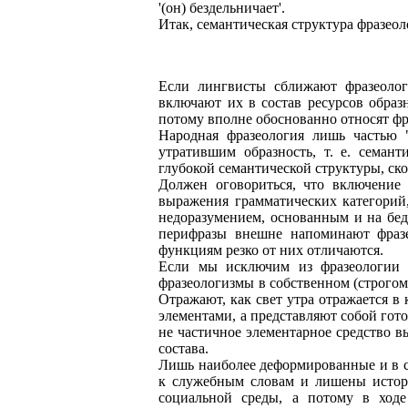
'(он) бездельничает'.
Итак, семантическая структура фразеол
Если лингвисты сближают фразеолог
включают их в состав ресурсов образ
потому вполне обоснованно относят фр
Народная фразеология лишь частью "
утратившим образность, т. е. семан
глубокой семантической структуры, ско
Должен оговориться, что включение 
выражения грамматических категорий,
недоразумением, основанным и на бед
перифразы внешне напоминают фразео
функциям резко от них отличаются.
Если мы исключим из фразеологии в
фразеологизмы в собственном (строгом
Отражают, как свет утра отражается в
элементами, а представляют собой гото
не частичное элементарное средство 
состава.
Лишь наиболее деформированные и в с
к служебным словам и лишены истори
социальной среды, а потому в ход