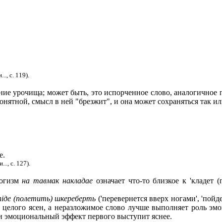
.., с. 119).
ние урочища; может быть, это испорченное слово, аналогичное
понятной, смысл в ней "брезжит", и она может сохраняться так и
е.
..., с. 127).
логизм
на тавмак накладае
означает что-то близкое к 'кладет (
пiде (полетить) шкереберть
('перевернется вверх ногами', 'пойд
 целого ясен, а неразложимое слово лучше выполняет роль эмо
 и эмоциональный эффект первого выступит яснее.