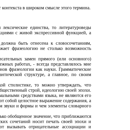
т контекста в широком смысле этого термина.
лексические единства, то литературоведы
укциями с живой экспрессивной функцией, а
 должна быть отнесена к словосочетаниям,
ижает фразеологию не столько возможность
исательных замен прямого (или основного)
жных работах, - всегда представлялось мне
нов фразеологии как науки. Грамматические
нтической структуре, а главное, по своим
ой стилистике, то можно утверждать, что
общественный строй, идеологию своей эпохи.
мальными средствами языка, не являются его
яют собой целостное выражение содержания, а
ем звуки и формы и чем элементы словарного
ько обобщенное значение, что приближаются
ких сочетаний носит печать своей эпохи и
ют вызывать отрицательные ассоциации и