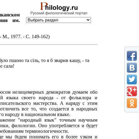
канском
ания им.
М., 1977. - С. 149-162)
уло пшоно та сiль, то я б зварив кашу, - та
е сала!
фосом нелицемерных демократов думаем обо
ий языка своего народа - от фольклора и
писательского мастерства. А наряду с этим
тличить все то, что создается в народных
го народу в национальном языке.
ыражение "народный язык" точным научным
ики, филологии. Оно употребляется и будет
 требованиям терминологичности.
де мы будем понимать его в более узком и