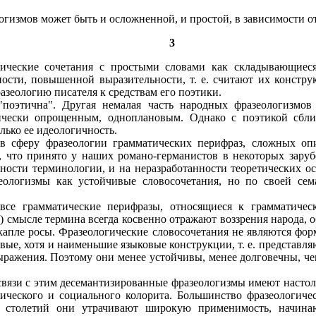
огизмов может быть и осложненной, и простой, в зависимости о
3
ические сочетания с простыми словами как складывающиеся 
ности, повышенной выразительности, т. е. считают их констр
азеологию писателя к средствам его поэтики.
поэтична". Другая немалая часть народных фразеологизмов
тически опрощенным, одноплановым. Однако с поэтикой сбл
лько ее идеологичность.
в сферу фразеологии грамматических перифраз, сложных оп
 что принято у наших романо-германистов в некоторых зарубе
ности терминологии, и на неразработанности теоретических ос
логизмы как устойчивые словосочетания, но по своей сема
се грамматические перифразы, относящиеся к грамматическ
) смысле термина всегда косвенно отражают воззрения народа, 
 капле росы. Фразеологические словосочетания не являются фор
вые, хотя и наименьшие языковые конструкции, т. е. представл
выражения. Поэтому они менее устойчивы, менее долговечны, ч
вязи с этим десемантизированные фразеологизмы имеют настол
ческого и социального колорита. Большинство фразеологичес
е столетий они утрачивают широкую применимость, начина