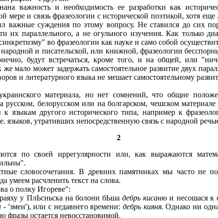
ана важность и необходимость ее разработки как историчес
 мере и связь фразеологии с исторической поэтикой, хотя еще 
ил важные суждения по этому вопросу. Не ставился до сих по
ти их параллельного, а не огульного изучения. Как только ди
синкретизму" во фразеологии как науке и само собой осуществи
 народной и писательской, или книжной, фразеологии бесспорн
нечно, будут встречаться, кроме того, и на общей, или "нич
к же мало может задержать самостоятельное развитие двух пара
оров и литературного языка не мешает самостоятельному развит
украинского материала, но нет сомнений, что общие полож
а русском, белорусском или на болгарском, чешском материале
ы к языкам другого исторического типа, например к фразеол
. е. языков, утративших непосредственную связь с народной речь
2
тся по своей иррегулярности или, как выражаются матема
ильны".
тные словосочетания. В древних памятниках мы часто не по
да умеем расчленить текст на слова.
ва о полку Игореве":
граяху у ПлЬсньска на болони бЬша
дебрь кисаню
и несошася к 
и
- 'змеи'), или с недавнего времени:
дебрь кияня
. Однако ни одна
ью фразы остается невосстановимой.