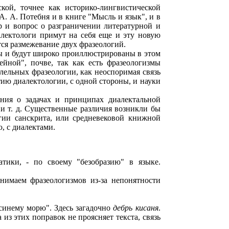
кой, точнее как историко-лингвистической
А. А. Потебня и в книге "Мысль и язык", и в
р и вопрос о разграничении литературной и
алектологи примут на себя еще и эту новую
тся размежевание двух фразеологий.
ы и будут широко проиллюстрированы в этом
ейной", почве, так как есть фразеологизмы
ллельных фразеологии, как неоспоримая связь
ию диалектологии, с одной стороны, и науки
ения о задачах и принципах диалектальной
 и т. д. Существенные различия возникли бы
огии санскрита, или средневековой книжной
ю, с диалектами.
тики, - по своему "безобразию" в языке.
нимаем фразеологизмов из-за непонятности
синему морю". Здесь загадочно
дебрь кисаня
.
 из этих поправок не проясняет текста, связь