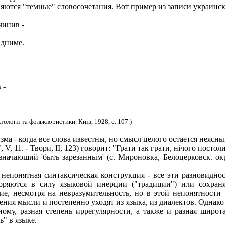
няются "темные" словосочетания. Вот пример из записи украинс
чинив -
iдниме.
 -
ологii та фольклористики. Киiв, 1928, с. 107.)
ма - когда все слова известны, но смысл целого остается неясны
V, 11. - Твори, II, 123) говорит: "Грати так грати, нiчого посто
означающий 'быть зарезанным' (с. Мироновка, Белоцерковск. ок
непонятная синтаксическая конструкция - все эти разновидност
ряются в силу языковой инерции ("традиции") или сохраня
ие, несмотря на невразумительность, но в этой непонятности
я мысли и постепенно уходят из языка, из диалектов. Однако 
ному, разная степень иррегулярности, а также и разная широ
" в языке.