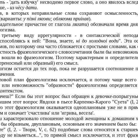
ть
- 'дать взбучку' несводимо первое слово, а оно явилось вс
ше, -
из чёсу дати
.
в, в которых неправильные слова сохраняют осмысленность,
 (варианты:
у пiзнi лягови; облягома npиixaв
).
адательное причастие от глагола
лягати
) обозначали время дня,
логизма.
ретьему виду иррегулярности - в синтаксической неподат
пособляясь к ней: "Вона, знаете,
нi до холодноi води
". Эта о
ов, по которому она часто сближается с простыми словами, как 
остность фразеологического словосочетания были бы невозможны
ие вошли во фразеологизм. Поэтому характерным и определите
ереносный или образный) его смысл.
изм остается до тех пор, пока не разрушается соотношение 
ачения.
овой план фразеологизма исключается, и потому чаще всего
 или невозможность "образности" фразеологизма определяетс
контекстом.
скачеш?" Если бы этот вопрос был обращен к девочке-попрыгунь
им этот вопрос Явдохи в пьесе Карпенко-Карого "Суета" (I, 2.
 то этот фразеологизм оказывается одноплановым уже не в пря
и означает 'счастлива' или 'игрива, весела'.
и
характеризовало отношение молодой женщины к домашним хо
 бы образным, двуплановым, основным его значением было бы: '
е" (I, 2. - Твори, V, с. 62) подобные слова относятся к стар
воду не вiзьметься...", то прямой смысл исключается, и этот фр