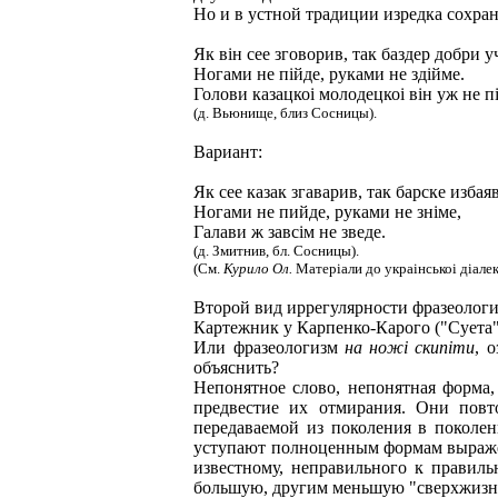
Но и в устной традиции изредка сохра
Як вiн сее зговорив, так баздер добри у
Ногами не пiйде, руками не здiйме.
Голови казацкоi молодецкоi вiн уж не п
(д. Вьюнище, близ Сосницы).
Вариант:
Як сее казак згаварив, так барске избаяв
Ногами не пийде, руками не знiме,
Галави ж завсiм не зведе.
(д. Змитнив, бл. Сосницы).
(См.
Курило Ол.
Матерiали до украiнськоi дiалект
Второй вид иррегулярности фразеологиз
Картежник у Карпенко-Карого ("Суета", 
Или фразеологизм
на ножi скипiти
, 
объяснить?
Непонятное слово, непонятная форма, 
предвестие их отмирания. Они повто
передаваемой из поколения в поколен
уступают полноценным формам выражени
известному, неправильного к правиль
большую, другим меньшую "сверхжизнь