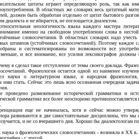
писательские цитаты играют определяющую роль, так как им
воупотребления. В областных же словарях весь цитатный мате
ей, должен быть обработан отдельно от цитат бытового разгово
рм диалекта и не вбирается, не поглощается диалектом.
относительная неологичность языка каждого мастера литера
 внимание именно на свободном употреблении слова в нестой
стойчивые словосочетания. В областных словарях надо учест
вых штампов (устойчивых словосочетаний). Поэтому каждое сло
собраны и систематизированы по возможности все употреби
о меньше, и все внимание, все усилия лексикографов должны
чему я сделал такое отступление от темы своего доклада. Фраз
осочетаний. Фразеология остается одной из наименее изученн
дел науки о литературном языке, и народная фразеология
ими стать. Сейчас это лишь ясно осознанная очередная задача
ния.
е проведено размежевание исторической грамматики и ист
ической грамматике все более неоспоримо противопоставляется 
.
енциация еще не начиналась, хотя и сейчас можно утвержд
клора развиваются в две самостоятельные дисциплины, что мы 
зучается, и не со вчерашнего дня. Хорошо бы диалектологам по
 наука о фразеологических словосочетаниях - возникла в XX в.
кографии - с другой.