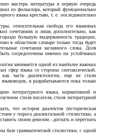
енно мастера литературы в первую очередь
риал из фольклора, который функционально
рного языка крестьян, т. е. последовательно
туры, относительная свобода его языковых
ких сочетаниях и лишь дополнительно, как
ь гораздо большую выдержанность традиции,
во в областном словаре только тогда будет
тельные сочетания заглавного слова. Доля
 быть сосредоточены именно на устойчивых
еология занимается одной из наиболее важных
ых сфер языка со стороны синтаксической.
, как часть диалектологии, еще не стали
 языковедов, и разрабатываются пока только
ории литературного языка, нормативной и
изучение стиля писателя, стиля литературной
ать, что история диалектов (историческая
стоим у порога диалектальной стилистики, а
ставить своим девизом - догнать и перегнать
 на базе грамматической стилистики, с одной