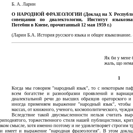
Б. А. Ларин
О НАРОДНОЙ ФРАЗЕОЛОГИИ (Доклад на X Республи
совещании по диалектологии, Институт языкозн
Потебни в Киеве, прочитанный 12 мая 1959 г.)
(Ларин Б.А. История русского языка и общее языкознание. - 
Як би у мене б
жаль, що нема
1
Когда мы говорим "народный язык", то с некоторым па
всем богатстве и разнообразии проявлений и вариац
диалектальной речи до высших образцов ораторского и 
иногда применяем выражение "народный язык", чтобы о
массах, от книжного, ученого, космополитического, чуждо
Вследствие такой двусмысленности нельзя считать в
риподнятого, торжественного стиля нашей публицистики, крит
узком смысле, хотя именно поэтому и не удовлетворяет строгим
ки имеет и выражение "народная фразеология". В этом докла