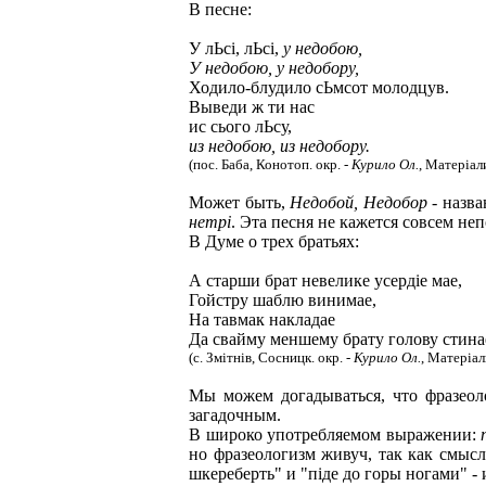
В песне:
У лЬсi, лЬci,
у недобою,
У недобою, у недобору,
Ходило-блудило сЬмсот молодцув.
Выведи ж ти нас
ис сього лЬсу,
из недобою, из недобору.
(пос. Баба, Конотоп. окр. -
Курило Ол.
, Матерiали.
Может быть,
Недобой, Недобор
- назва
нетрi
. Эта песня не кажется совсем не
В Думе о трех братьях:
А старши брат невелике усердiе мае,
Гойстру шаблю винимае,
На тавмак накладае
Да свайму меншему брату голову стина
(с. Змiтнiв, Сосницк. окр. -
Курило Ол.
, Матерiали
Мы можем догадываться, что фразео
загадочным.
В широко употребляемом выражении:
но фразеологизм живуч, так как смысл
шкереберть" и "пiде до горы ногами" -