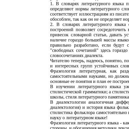
1. В словарях литературного языка 
определяют нормы литературного сло
соответствует иллюстрациям из писател
обособлен, так как он не определяет но
2. В словарях литературного языка 
построений позволяет сосредоточить
привесок словарной статьи, давать у
наличие гораздо большей массы языко
правильно разработано, если будут 
"свободных сочетаний" здесь горазд
словосочетаниях диалекта.
Читателю теперь, надеюсь, понятно, по
и интересных групп устойчивых слов
Фразеология литературная, как раз
самостоятельными науками, но должны 
основные ее понятия и план ее построе
В изучении литературного языка уж
стилистической грамматики; а стилист
школы, стиля литературного памятника
В диалектологии аналогичная диффер
диалектология) и история языка фоль
стилистика фольклора самостоятельно и
науку о литературном языке!
Фразеология литературного языка - как
стороны, и обогащения методики лекси