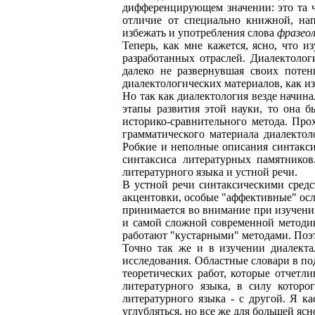
дифференцирующем значении: это та ча
отличие от специально книжной, на
избежать и употребления слова
фразеол
Теперь, как мне кажется, ясно, что 
разработанных отраслей. Диалектолог
далеко не развернувшая своих поте
диалектологических материалов, как и
Но так как диалектология везде начин
этапы развития этой науки, то она 
историко-сравнительного метода. Про
грамматического материала диалектол
Робкие и неполные описания синтакси
синтаксиса литературных памятников
литературного языка и устной речи.
В устной речи синтаксическими средс
акцентовки, особые "аффективные" осл
принимается во внимание при изучении
и самой сложной современной методик
работают "кустарными" методами. Поэт
Точно так же и в изучении диалект
исследования. Областные словари в по
теоретических работ, которые отчетл
литературного языка, в силу котор
литературного языка - с другой. Я к
углубляться, но все же для большей ясн