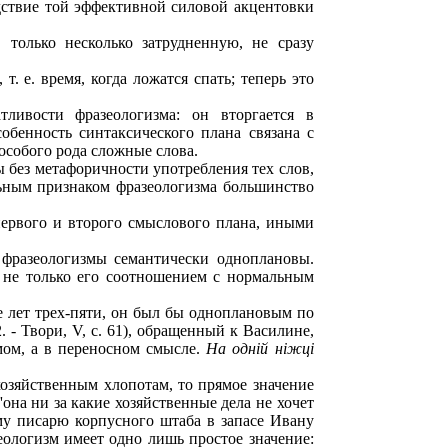
ледствие той эффективной силовой акцентовки
 только несколько затрудненную, не сразу
 т. е. время, когда ложатся спать; теперь это
ливости фразеологизма: он вторгается в
собенность синтаксического плана связана с
особого рода сложные слова.
 без метафоричности употребления тех слов,
льным признаком фразеологизма большинство
первого и второго смыслового плана, иными
 фразеологизмы семантически одноплановы.
я не только его соотношением с нормальным
е лет трех-пяти, он был бы одноплановым по
 - Твори, V, с. 61), обращенный к Василине,
мом, а в переносном смысле.
На однiй нiжцi
зяйственным хлопотам, то прямое значение
она ни за какие хозяйственные дела не хочет
шему писарю корпусного штаба в запасе Ивану
азеологизм имеет одно лишь простое значение: