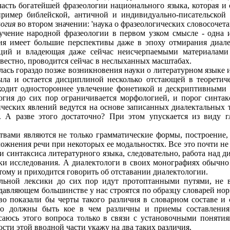
сть богатейшей фразеологии национального языка, которая и с
пример библейской, античной и индивидуально-писательской
огия
во втором значении: 'наука о фразеологических словосочета
изучение народной фразеологии в первом узком смысле - одна 
ия имеет большие перспективы даже в эпоху отмирания диале
нций и владеющая даже сейчас неисчерпаемыми материалами
звестно, проводится сейчас в неслыханных масштабах.
алась гораздо позже возникновения науки о литературном языке
была и остается дисциплиной несколько отстающей в теоретич
ходит одностороннее увлечение фонетикой и дескриптивными 
огия до сих пор ограничивается морфологией, и порог синтакс
ческих явлений ведутся на основе записанных диалектальных т
. А разве этого достаточно? При этом упускается из виду 
твами являются не только грамматические формы, построение,
ожнения речи при некоторых ее модальностях. Все это почти н
 синтаксиса литературного языка, следовательно, работа над 
и исследования. А диалектологи в своих монографиях обычно
ому и приходится говорить об отставании диалектологии.
альной лексики до сих пор идут протоптанными путями, не 
давляющем большинстве у нас строятся по образцу словарей нор
иво показали бы черты такого различия в словарном составе и
ого должны быть кое в чем различны и приемы составления
асаюсь этого вопроса только в связи с установочными поняти
ости этой вводной части укажу на два таких различия.