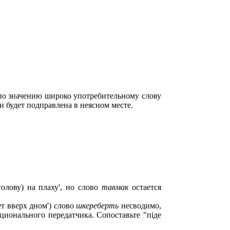
 по значению широко употребительному слову
ли будет подправлена в неясном месте.
голову) на плаху', но слово
тавмак
остается
ет вверх дном') слово
шкереберть
несводимо,
ционального передатчика. Сопоставьте "пiде