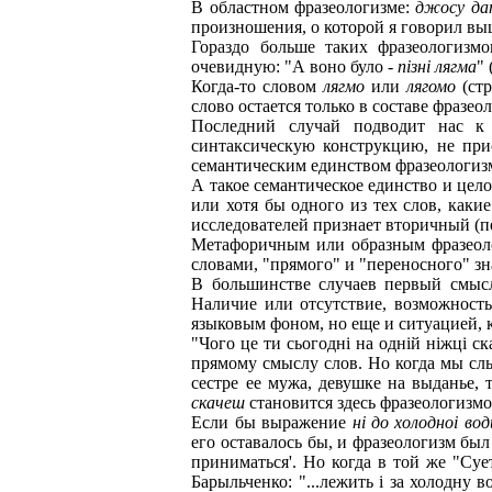
В областном фразеологизме:
джосу да
произношения, о которой я говорил вы
Гораздо больше таких фразеологизмо
очевидную: "А воно було -
пiзнi лягма
"
Когда-то словом
лягмо
или
лягомо
(стр
слово остается только в составе фразео
Последний случай подводит нас к т
синтаксическую конструкцию, не прис
семантическим единством фразеологизм
А такое семантическое единство и цел
или хотя бы одного из тех слов, как
исследователей признает вторичный (п
Метафоричным или образным фразеолог
словами, "прямого" и "переносного" зн
В большинстве случаев первый смысл
Наличие или отсутствие, возможность
языковым фоном, но еще и ситуацией, 
"Чого це ти сьогоднi на однiй нiжцi 
прямому смыслу слов. Но когда мы слыш
сестре ее мужа, девушке на выданье,
скачеш
становится здесь фразеологизмом 
Если бы выражение
нi до холодноi вод
его оставалось бы, и фразеологизм был
приниматься'. Но когда в той же "Сует
Барыльченко: "...лежить i за холодну 