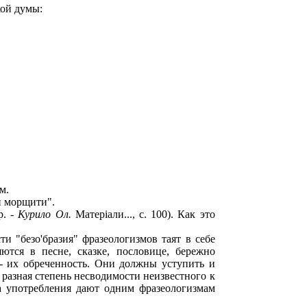
кой думы:
м.
ли морщити".
р. -
Курило Ол.
Maтepiaли..., с. 100). Как это
и "безо'бразия" фразеологизмов таят в себе
ются в песне, сказке, пословице, бережно
 - их обреченность. Они должны уступить и
разная степень несводимости неизвестного к
та употребления дают одним фразеологизмам