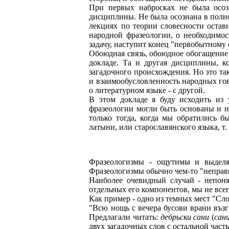
При первых набросках не была осозн
дисциплины. Не была осознана в полной
лекциях по теории словесности остав
народной фразеологии, о необходимос
задачу, наступит конец "первобытному 
Обоюдная связь, обоюдное обогащение
докладе. Та и другая дисциплины, ко
загадочного происхождения. Но это та
и взаимообусловленность народных гов
о литературном языке - с другой.
В этом докладе я буду исходить из 
фразеологии могли быть основаны и н
только тогда, когда мы обратились б
латыни, или старославянского языка, т
Фразеологизмы - ощутимы и выделяю
Фразеологизмы обычно чем-то "неправ
Наиболее очевидный случай - непоня
отдельных его компонентов, мы не всег
Как пример - одно из темных мест "Сло
"Всю нощь с вечера бусови врани въз
Предлагали читать:
дебрьски сани
(
сан
двух загадочных слов с остальной част