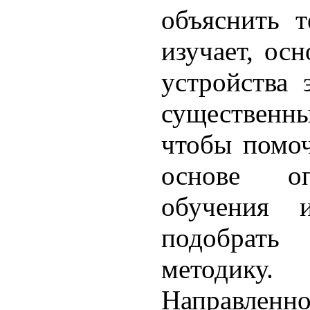
объяснить т
изучает, ос
устройства 
существенн
чтобы помоч
основе оп
обучения 
подобрать
методику.
Направле