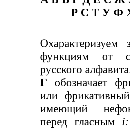
Р С Т У Ф
Охарактеризуем 
функциям от со
русского алфавита
Г
обозначает фр
или фрикативный
имеющий нефон
перед гласным
i