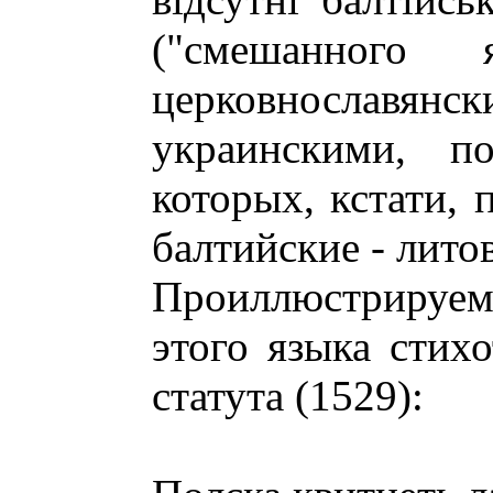
("смешанного
церковнославян
украинскими, п
которых, кстати, 
балтийские - литов
Проиллюстрируе
этого языка стих
статута (1529):