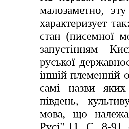
малозаметно, эту
характеризует так
стан (писемної мо
запустiнням Ки
руської державнос
iншiй племеннiй о
самi назви яких
пiвдень, культи
мова, що належа
Русi" [1. C. 8-9]