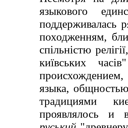
языкового един
поддерживалась р
походженням, бли
спiльнiстю релiгi
київських часi
происхождением,
языка, общностью
традициями ки
проявлялось и в
руський
"древнерус