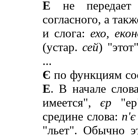
Е
не передает 
согласного, а такж
и слога:
ехо, еко
(устар.
сей
) "этот
...
Є
по функциям соо
Е
. В начале слов
имеется",
єр
"ер"
средине слова:
п'
"льет". Обычно э