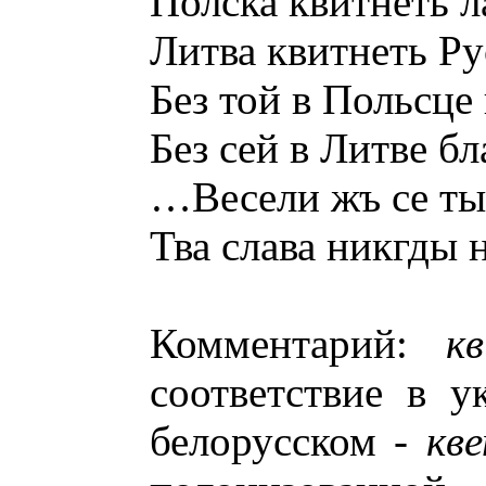
Полска квитнеть 
Литва квитнеть Р
Без той в Польсце
Без сей в Литве б
…Весели жъ се ты
Тва слава никгды н
Комментарий:
к
соответствие в у
белорусском -
кв