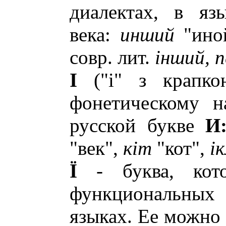
диалектах, в яз
века:
инший
"ино
совр. лит.
iнший, п
I
("i" з крaпко
фонетическому н
русской букве
И
"век",
кiт
"кот",
i
Ї
- буква, кот
функциональных
языках. Ее можно 