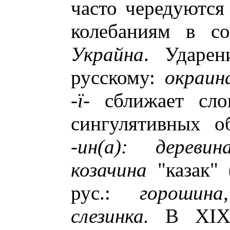
часто чередуютс
колебаниям в с
Украйна
. Ударен
русскому:
окраин
-
ї
- сближает сл
сингулятивных о
-ин(а): деревин
козачина
"казак" 
рус.:
горошина
слезинка.
В XIX в