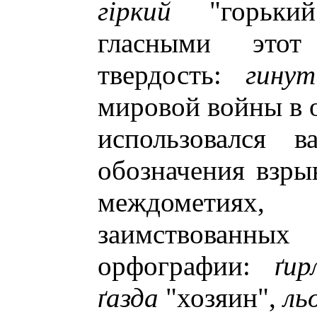
гiркий
"горький
гласными этот
твердость:
гинут
мировой войны в 
использовался 
обозначения взры
междометия
заимствованн
орфографии:
ґир
ґазда
"хозяин",
ль