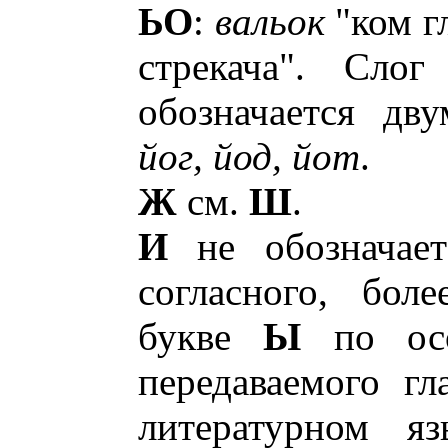
ЬО
:
вальок
"ком г
стрекача". Сло
обозначается дв
йог, йод, йот
.
Ж
см.
Ш
.
И
не обозначает
согласного, боле
букве
Ы
по осо
передаваемого гл
литературном яз