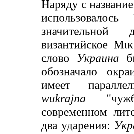
Наряду с название
использовалось
значительной 
византийское
Μικ
слово
Украина
бы
обозначало окра
имеет паралле
wukrajna
"чужби
современном лит
два ударения:
Укр