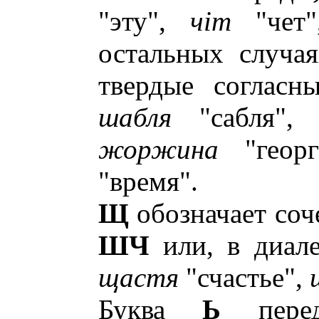
"эту",
чiт
"чет
остальных случа
твердые согласн
шабля
"сабля"
жоржина
"геор
"время".
Щ
обозначает соч
ШЧ
или, в диал
щастя
"счастье",
Буква
Ь
перед