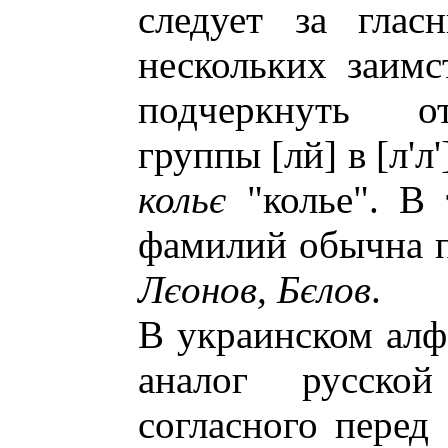
следует за глас
нескольких заимс
подчеркнуть от
группы [лй] в [л'л
кольє
"колье". В 
фамилий обычна п
Лєонов, Бєлов
.
В украинском алф
аналог русск
согласного перед