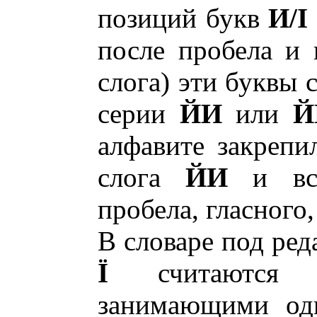
позиций букв
И/I
после пробела и г
слога) эти буквы
серии
ЙИ
или
Й
алфавите закрепил
слога
ЙИ
и вст
пробела, гласного
В словаре под ре
Ї
считаются
занимающими одн