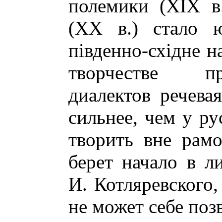
полемики (XIX в
(ХХ в.) стало ю
пiвденно-схiдне н
творчестве пр
диалектов речева
сильнее, чем у ру
творить вне рамо
берет начало в л
И. Котляревского,
не может себе поз