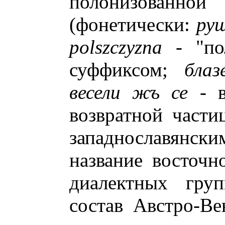
полонизова
(фонетически:
ру
polszczyzna
- "по
суффиксом;
блаз
весели жъ се
- в
возвратной части
западнославянски
название восточн
диалектных гру
состав Австро-Ве