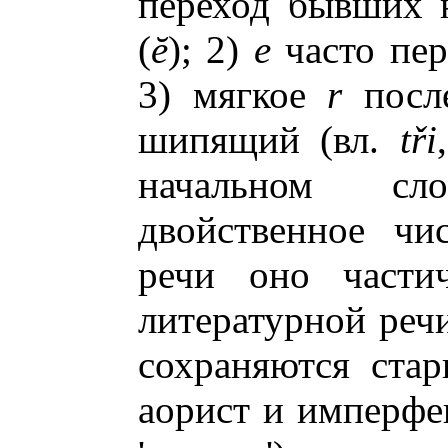
переход бывших 
(
ĕ
); 2)
e
часто пе
3) мягкое
r
пос
шипящий (вл.
t
ř
i
начальном сл
двойственное чи
речи оно частич
литературной речи
сохраняются стар
аорист и имперфе