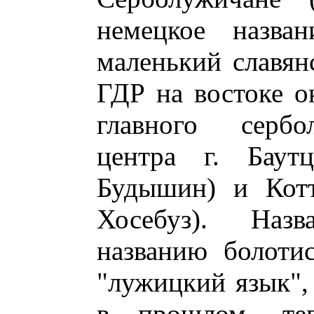
немецкое назва
маленький славян
ГДР на востоке о
главного сербо
центра г. Баутц
Будышин) и Котт
Хосебуз). Наз
названию болоти
"лужицкий язык",
в прошлом, теп