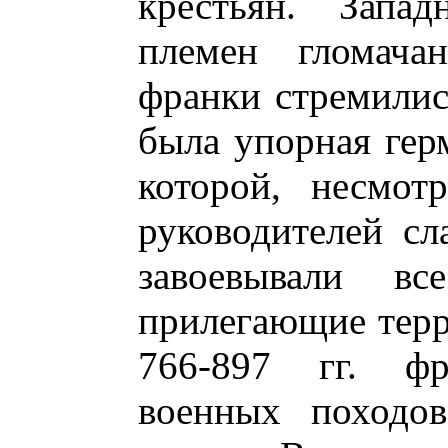
крестьян. Запад
племен гломача
франки стремилис
была упорная герм
которой, несмот
руководителей сл
завоевывали в
прилегающие терри
766-897 гг. ф
военных походов