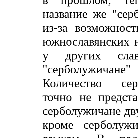
название же "сер
из-за возможнос
южнославянских н
у других слав
"серболужичане"
Количество сер
точно не предст
серболужичане дв
кроме серболужи