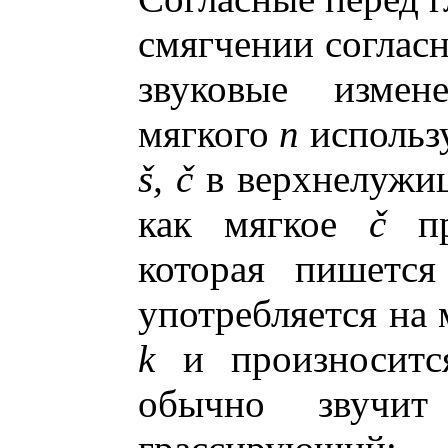
смягчении соглас
звуковые измен
мягкого
n
использ
š
,
č
в верхнелужиц
как мягкое
č
пр
которая пишетс
употребляется на
k
и произноситс
обычно звучит