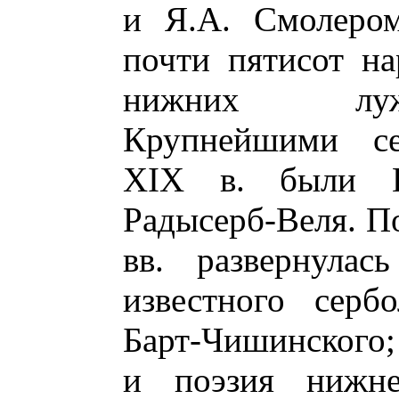
и Я.А. Смолером
почти пятисот н
нижних лужи
Крупнейшими се
XIX в. были 
Радысерб-Веля. П
вв. развернулас
известного серб
Барт-Чишинского; 
и поэзия нижне