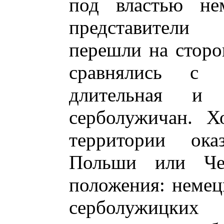
под властью не
представители
перешли на сторон
сравнялись с к
длительная и 
серболужичан. Х
территории ока
Польши или Че
положения: неме
серболужицких