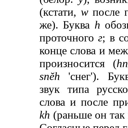
(кстати,
w
после г
же). Буква
h
обозн
проточного
г
; в 
конце слова и ме
произносится (
hn
sn
ĕ
h
'снег'). Бу
звук типа русск
слова и после пр
kh
(раньше он так 
Согласные перед 