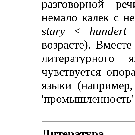
разговорной ре
немало калек с н
stary < hundert 
возрасте). Вмест
литературного 
чувствуется опор
языки (например
'промышленность' и
Литература