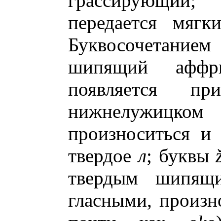
грассирующий
передается мяг
Буквосочетание
шипящий афф
появляется 
нижнелужицко
произноситься и
твердое
л
; буквы
твердым шипя
гласными, произн