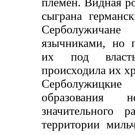
племен. Видная ро
сыграна германс
Серболужичан
язычниками, но 
их под власт
происходила их х
Серболужицки
образования 
значительного р
территории миль