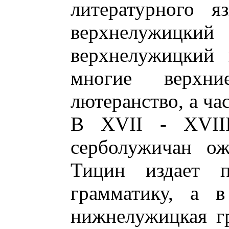
литературного я
верхнелужицк
верхнелужицкий 
многие верхн
лютеранство, а ча
В XVII - XVIII
серболужичан ож
Тицин издает п
грамматику, а в
нижнелужицкая г