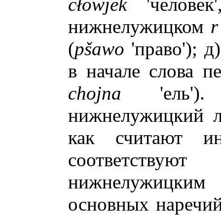
c
ł
owjek
'человек
нижнелужицком
r
(
p
š
awo
'право'); 
в начале слова 
chojna
'ель').
нижнелужицкий л
как считают ин
соответствую
нижнелужицким 
основных наречий