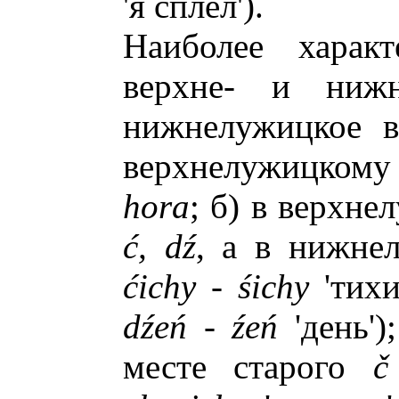
'я сплел').
Наиболее харак
верхне- и нижн
нижнелужицкое 
верхнелужицком
hora
; б) в верхн
ć
, d
ź
, а в нижн
ć
ichy -
ś
ichy
'тихи
d
ź
e
ń
-
ź
e
ń
'день')
месте старого
č