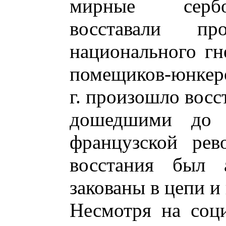
мирные сербо
восставали п
национального гн
помещиков-юнкеро
г. произошло восс
дошедшими до 
французской рев
восстания был а
закованы в цепи и
Несмотря на соц