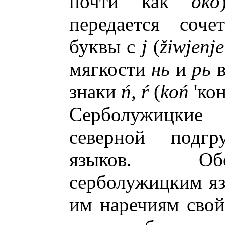
почти как
oko
передается соче
буквы с
j
(
ž
iwjenje
мягкости
нь
и
рь
в
знаки
ń
,
ŕ
(
ko
ń
'кон
Серболужицкие
северной подгру
языков. Об
серболужицким я
им наречиям свой