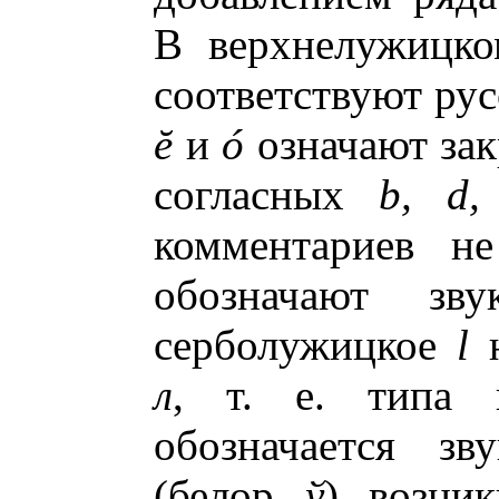
В верхнелужицк
соответствуют ру
ĕ
и
ó
означают за
согласных
b, d,
комментариев н
обозначают з
серболужицкое
l
н
л
, т. е. типа
обозначается з
(белор.
ў
), возни