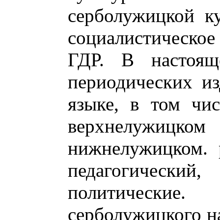
серболужицкой ку
социалистическое
ГДР. В настоящ
периодических и
языке, в том чис
верхнелужицко
нижнелужицком. 
педагогичес
политические
серболужицкого н