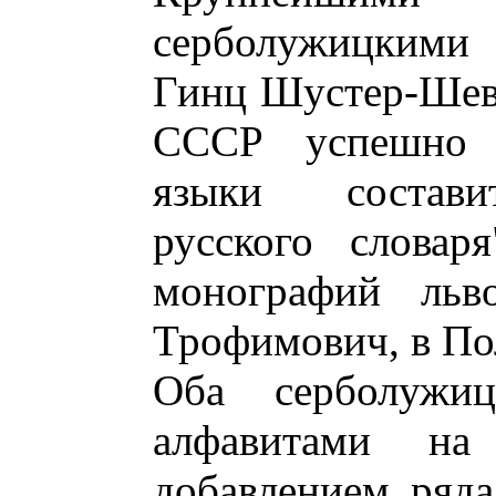
серболужицкими
Гинц Шустер-Шевц
СССР успешно и
языки состави
русского словар
монографий льв
Трофимович, в По
Оба серболужиц
алфавитами на
добавлением ряда