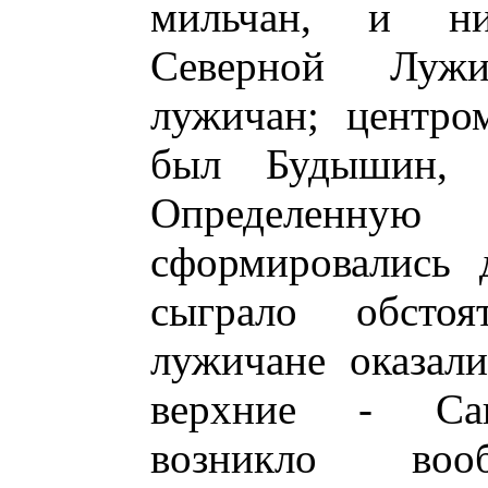
мильчан, и н
Северной Луж
лужичан; центро
был Будышин, 
Определенну
сформировались 
сыграло обстоя
лужичане оказали
верхние - Сак
возникло во