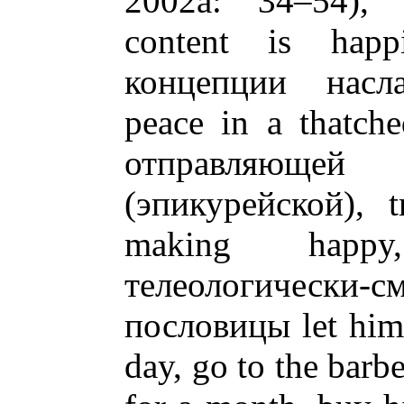
2002а: 34–54), 
content is happ
концепции насла
peace in a thatche
отправляющей
(эпикурейской), t
making happ
телеологически-
пословицы let him
day, go to the barbe