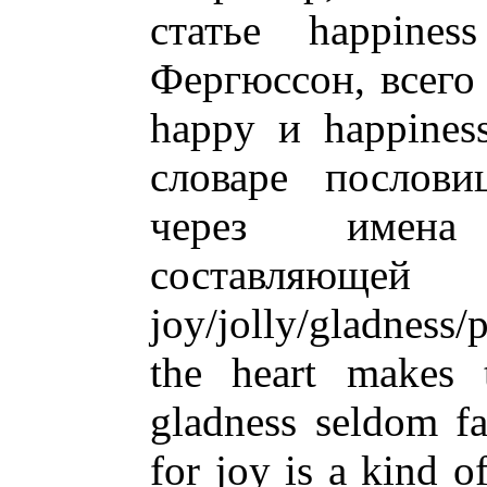
статье happines
Фергюссон, всего
happy и happines
словаре послови
через имена
составляющей
joy/jolly/gladness/
the heart makes 
gladness seldom f
for joy is a kind o