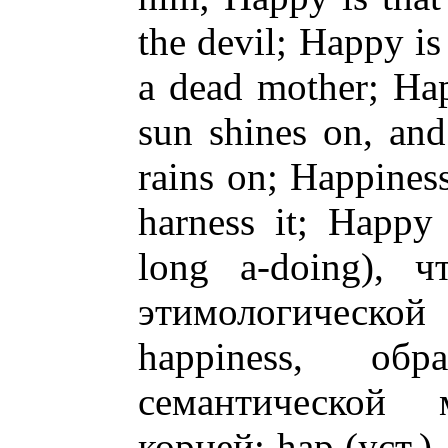
the devil; Happy is
a dead mother; Hap
sun shines on, and
rains on; Happiness
harness it; Happy
long a-doing), ч
этимологическо
happiness, об
семантической
корней: hap (уст.)