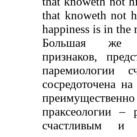
that knoweth not h
that knoweth not h
happiness is in the
Большая же ч
признаков, пред
паремиологии сч
сосредоточена на
преимуществ
праксеологии – 
счастливым и 