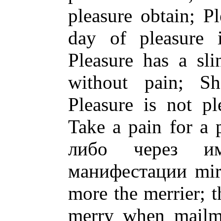
pleasure obtain; P
day of pleasure 
Pleasure has a sli
without pain; Sh
Pleasure is not pl
Take a pain for a 
либо через им
манифестации mirt
more the merrier; th
merry when mailme