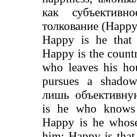
как субъективн
толкование (Happy i
Happy is he that 
Happy is the count
who leaves his ho
pursues a shado
лишь объективну
is he who knows h
Happy is he whose
him; Happy is that