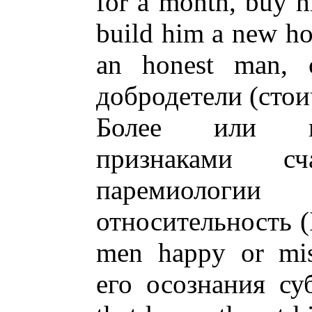
for a month, buy h
build him a new hous
an honest man, 
добродетели (стои
Более или ме
признаками с
паремиолог
относительность (I
men happy or mis
его осознания су