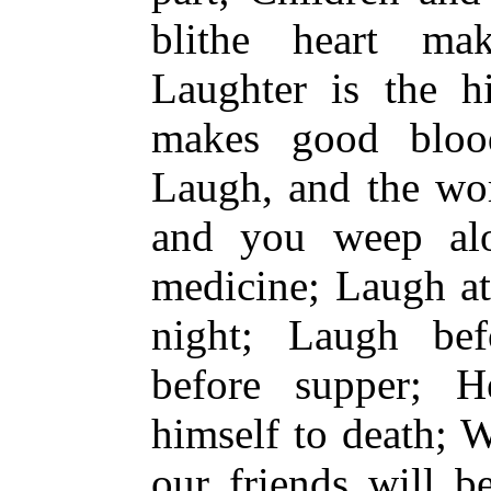
blithe heart ma
Laughter is the h
makes good bloo
Laugh, and the wo
and you weep alo
medicine; Laugh at
night; Laugh befo
before supper; H
himself to death; 
our friends will b