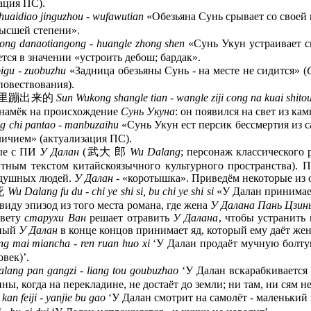
ация ПС).
huaidiao jinguzhou - wufawutian
«Обезьяна Сунь срывает со своей 
 высшей степени».
ong danaotiangong - huangle zhong shen
«Сунь Укун устраивает с
тся в значении «устроить дебош; бардак».
igu - zuobuzhu
«Задница обезьяны Сунь - на месте не сидится» (
повествования).
头里蹦出来的
Sun Wukong shangle tian - wangle ziji cong na kuai shito
 (намёк на происхождение
Сунь Укуна
: он появился на свет из кам
g chi pantao - manbuzaihu
«Сунь Укун ест персик бессмертия из с
личием» (актуализация ПС).
ные с ПИ
У Далан
(武大 郎
Wu Dalang
; персонаж классического 
ентным текстом китайскоязычного культурного пространства)
едушных людей.
У Далан
- «коротышка». Приведём некоторые из
死
Wu Dalang fu du - chi ye shi si, bu chi ye shi si
«У Далан принимает
 виду эпизод из того места романа, где жена
У Далана Пань Цзинь
овету
старухи Ван
решает отравить
У Далана
, чтобы устранить
ьный
У Далан
в конце концов принимает яд, который ему даёт жен
g mai miancha - ren ruan huo xi
‘У Далан продаёт мучную болтуш
век)’.
lang pan gangzi - liang tou goubuzhao
‘У Далан вскарабкивается 
ины, когда на перекладине, не достаёт до земли; ни там, ни сям не
an feiji - yanjie bu gao
‘У Далан смотрит на самолёт - маленький 