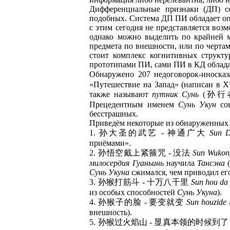
Дифференциальные признаки (ДП) с
подобных. Система ДП ПИ обладает опр
с этим сегодня не представляется во
однако можно выделить по крайней м
предмета по внешности, или по чертам
стоит комплекс когнитивных структу
прототипами ПИ, сами ПИ в КД облад
Обнаружено 207 недоговорок-иноск
«Путешествие на Запад» (написан в X
также называют
путник Сунь
(孙
Прецедентным именем
Сунь Укун
сов
бесстрашных.
Приведём некоторые из обнаруженных 
1. 孙大圣的武艺 - 神通广大
Sun D
приёмами».
2. 孙悟空戴上紧箍咒 - 没法
Sun Wukong
милосердия Гуаньинь
научила
Тансэна
(
Сунь Укуна
сжимался, чем приводил ег
3. 孙猴打筋斗 - 十万八千里
Sun hou da 
из особых способностей
Сунь Укуна
).
4. 孙猴子的脸 - 要变就变
Sun houzide l
внешность).
5. 孙猴过火焰山 - 显真本领的时候到