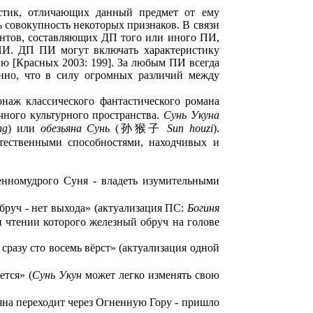
стик, отличающих данный предмет от ему
 совокупность некоторых признаков. В связи
ентов, составляющих ДП того или иного ПИ,
 ПИ. ДП ПИ могут включать характеристику
ию [Красных 2003: 199]. За любым ПИ всегда
енно, что в силу огромных различий между
онаж классического фантастического романа
чного культурного пространства.
Сунь Укуна
ng
) или
обезьяна Сунь
(孙猴子
Sun houzi
).
тественными способностями, находчивых и
нномудрого Суня - владеть изумительными
бруч - нет выхода» (актуализация ПС:
Богиня
и чтении которого железный обруч на голове
 сразу сто восемь вёрст» (актуализация одной
ется» (
Сунь Укун
может легко изменять свою
на переходит через Огненную Гору - пришло