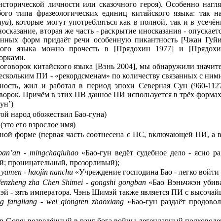
исторической личности или сказочного героя). Особенно нагля
ого типа фразеологических единиц китайского языка: так н
uyu
), которые могут употребляться как в полной, так и в усечё
носказание, вторая же часть - раскрытие иносказания - опускае
чённых форм придаёт речи особенную пикантность [Чжан Гуйи 
ского языка можно прочесть в [Прядохин 1977] и [Прядохи
орками.
оговорок китайского языка [Вэнь 2004], мы обнаружили значит
ескольким ПИ - «рекордсменам» по количеству связанных с ним
чность, жил и работал в период эпохи Северная Сун (960-1127
оворок. Причём в этих ПВ данное ПИ используется в трёх формах
ун’)
той народ обожествил Бао-гуна)
(это его взрослое имя)
ой форме (первая часть соотнесена с ПС, включающей ПИ, а вто
an’an - mingchaqiuhao
«Бао-гун ведёт судебное дело - ясно р
ий; проницательный, прозорливый);
 yamen - haojin nanchu
«Учреждение господина Бао - легко войти 
enzheng zha Chen Shimei - gongshi gongban
«Бао Вэньчжэн убива
й - зять императора. Чэнь Шимэй также является ПИ с высочай
 fangliang - wei qiongren zhaoxiang
«Бао-гун раздаёт продовол
Gong; возведённый в ранг бога войны легендарный полководец 