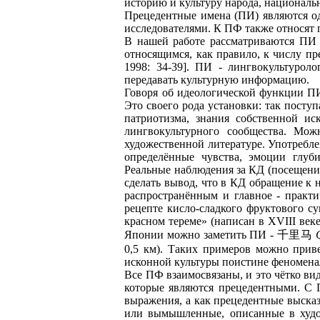
историю и культуру народа, националь
Прецедентные имена (ПИ) являются о
исследователями. К ПФ также относят 
В нашей работе рассматриваются ПИ 
относящимся, как правило, к числу п
1998: 34-39]. ПИ - лингвокультурол
передавать культурную информацию.
Говоря об идеологической функции П
Это своего рода установки: так посту
патриотизма, знания собственной ис
лингвокультурного сообщества. Мож
художественной литературе. Употребле
определённые чувства, эмоции глуби
Реальные наблюдения за КД (посещени
сделать вывод, что в КД обращение к
распространённым и главное - практи
рецепте кисло-сладкого фруктового с
красном тереме» (написан в XVIII ве
Японии можно заметить ПИ - 千里马
0,5 км). Таких примеров можно прив
исконной культуры поистине феномена
Все ПФ взаимосвязаны, и это чётко ви
которые являются прецедентными. С П
выражения, а как прецедентные высказ
или вымышленные, описанные в худож