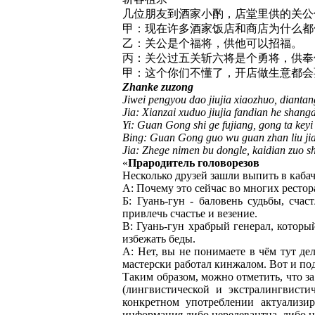
几位朋友到酒家小酌，店堂里供的关公
甲：现在许多酒家饭店和商店为什么都
乙：关公是个福将，供他可以招福。
丙：关公过五关斩六将是个勇将，供奉
甲：这个你们不懂了，开店做生意都会耍刀斩客
Zhanke zuzong
Jiwei pengyou dao jiujia xiaozhuo, dianta
Jia: Xianzai xuduo jiujia fandian he sh
Yi: Guan Gong shi ge fujiang, gong ta keyi
Bing: Guan Gong guo wu guan zhan liu jian
Jia: Zhege nimen bu dongle, kaidian zuo 
«
Прародитель головорезов
Несколько друзей зашли выпить в кабач
А: Почему это сейчас во многих рестор
Б: Гуань-гун - баловень судьбы, сча
привлечь счастье и везение.
В: Гуань-гун храбрый генерал, которы
избежать беды.
А: Нет, вы не понимаете в чём тут де
мастерски работал кинжалом. Вот и по
Таким образом, можно отметить, что 
(лингвистической и экстралингвисти
конкретном употреблении актуализир
информация либо нерелевантна, либо н