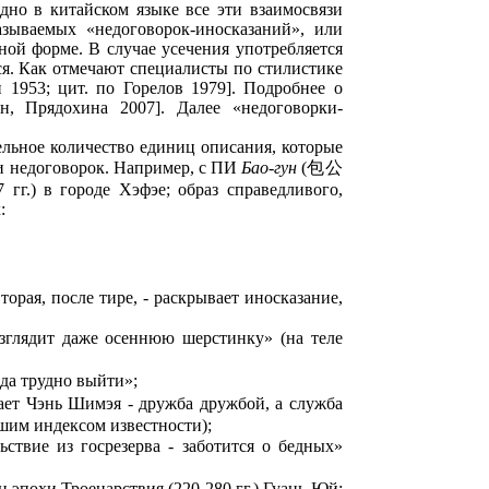
дно в китайском языке все эти взаимосвязи
азываемых «недоговорок-иносказаний», или
нной форме. В случае усечения употребляется
тся. Как отмечают специалисты по стилистике
1953; цит. по Горелов 1979]. Подробнее о
н, Прядохина 2007]. Далее «недоговорки-
ельное количество единиц описания, которые
и недоговорок. Например, с ПИ
Бао-гун
(包公
 гг.) в городе Хэфэе; образ справедливого,
:
рая, после тире, - раскрывает иносказание,
азглядит даже осеннюю шерстинку» (на теле
да трудно выйти»;
ет Чэнь Шимэя - дружба дружбой, а служба
шим индексом известности);
ьствие из госрезерва - заботится о бедных»
эпохи Троецарствия (220-280 гг.) Гуань Юй;