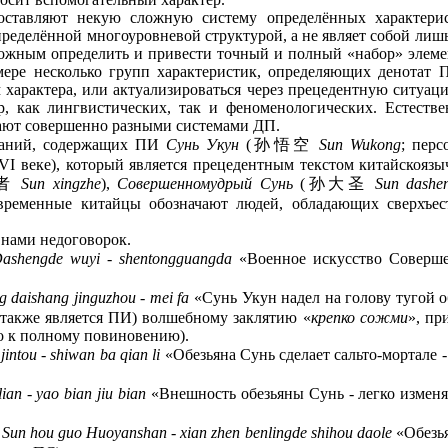
оставляют некую сложную систему определённых характери
еделённой многоуровневой структурой, а не являет собой лишь
зможным определить и привести точный и полный «набор» элем
ере несколько групп характеристик, определяющих денотат
 характера, или актуализироваться через прецедентную ситуац
р, как лингвистических, так и феноменологических. Естеств
ают совершенно разными системами ДП.
азаний, содержащих ПИ
Сунь Укун
(孙悟空
Sun Wukong
; перс
VI веке), который является прецедентным текстом китайскоязы
行者
Sun xingzhe
),
Совершенномудрый Сунь
(孙大圣
Sun dashe
ременные китайцы обозначают людей, обладающих сверхъес
нами недоговорок.
ashengde wuyi - shentongguangda
«Военное искусство Соверше
 daishang jinguzhou - mei fa
«Сунь Укун надел на голову тугой о
также является ПИ) волшебному заклятию «
крепко сожми
», пр
о к полному повиновению).
jintou - shiwan ba qian li
«Обезьяна Сунь сделает сальто-мортале -
ian - yao bian jiu bian
«Внешность обезьяны Сунь - легко изменя
了
Sun hou guo Huoyanshan - xian zhen benlingde shihou daole
«Обезья