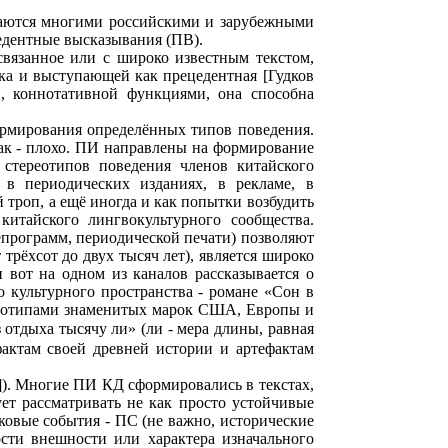
чаются многими российскими и зарубежными
едентные высказывания (ПВ).
вязанное или с широко известным текстом,
ыка и выступающей как прецедентная [Гудков
й, коннотативной функциями, она способна
рмирования определённых типов поведения.
 так - плохо. ПИ направлены на формирование
 стереотипов поведения членов китайского
в периодических изданиях, в рекламе, в
 троп, а ещё иногда и как попытки возбудить
китайского лингвокультурного сообщества.
программ, периодической печати) позволяют
рёхсот до двух тысяч лет), является широко
 вот на одном из каналов рассказывается о
о культурного пространства - романе «Сон в
 логотипами знаменитых марок США, Европы и
 отдыха тысячу ли» (ли - мера длины, равная
актам своей древней истории и артефактам
]). Многие ПИ КД сформировались в текстах,
ет рассматривать не как просто устойчивые
ковые события - ПС (не важно, исторические
сти внешности или характера изначального