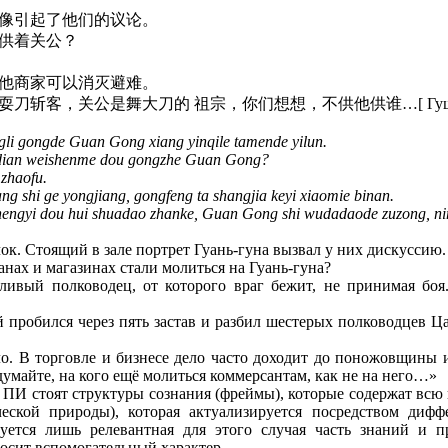
像引起了他们的议论。
供着关公？
他商家可以消灭避难。
，关公是舞大刀的 祖宗，你们想想，不供他供谁…[ Гушихуэй 
ngli gongde Guan Gong xiang yinqile tamende yilun.
angdian weishenme dou gongzhe Guan Gong?
 zhaofu.
g shi ge yongjiang, gongfeng ta shangjia keyi xiaomie binan.
shengyi dou hui shuadao zhanke, Guan Gong shi wudadaode zuzong, n
ок. Стоящий в зале портрет Гуань-гуна вызвал у них дискуссию.
анах и магазинах стали молиться на Гуань-гуна?
стливый полководец, от которого враг бежит, не принимая боя
й пробился через пять застав и разбил шестерых полководцев Ц
ло. В торговле и бизнесе дело часто доходит до поножовщины и
думайте, на кого ещё молиться коммерсантам, как не на него…»
за ПИ стоят структуры сознания (фреймы), которые содержат в
ческой природы), которая актуализируется посредством диф
уется лишь релевантная для этого случая часть знаний и п
осит вспомогательный характер.