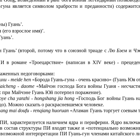
-гуна является символом храбрости и преданности) содержитс
ны) Гуань’.
(его взрослое имя)’.
Гуань’.
 Гуань’ (второй, потому что в союзной триаде с
Лю Бэем
и
Чж
И в романе «Троецарствие» (написан в XIV веке) - прецеден
раженных недоговорками:
xu - meide hen
«Борода Гуань-гуна - очень красиво» (Гуань Юя о
aicheng - daome
«Майчэн господа Бога войны Гуаня - несчастная
ПС: при Майчэне Гуань Юй потерпел поражение).
oye cha yanzhi - hongshang jia hong
«Господь Бог войны Гуань на
цо). Можно сказать о раскрасневшемся человеке.
ng mai doufu - renqiang huoruan
«Атаман Гуань торгует соевым т
а ПИ, характеризуется наличием ядра и периферии. Ядро включ
 в состав структуры ПИ входят также и «потенциально возможн
 возможной интерпретации ПИ Гуань-гун членами китайского ли