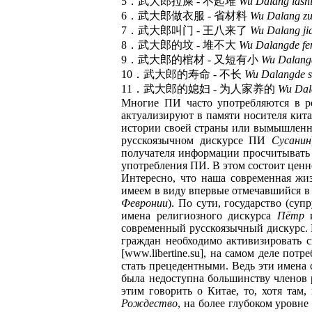
5．武大郎拉屎 - 不起堆
Wu Dalang lashi 
6．武大郎做衣服 - 省材料
Wu Dalang zuo
7．武大郎叫门 - 王八来了
Wu Dalang ji
8．武大郎的坟 - 堆不大
Wu Dalangde fen
9．武大郎的棺材 - 又短有小
Wu Dalangd
10．武大郎的寿命 - 不长
Wu Dalangde s
11．武大郎的媳妇 - 为人家养的
Wu Dala
Многие ПИ часто употребляются в ре
актуализируют в памяти носителя кит
истории своей страны или вымышленн
русскоязычном дискурсе ПИ
Сусанин
получателя информации просчитывать 
употребления ПИ. В этом состоит ценн
Интересно, что наша современная жиз
имеем в виду впервые отмечавшийся в
Февронии
). По сути, государство (су
имена религиозного дискурса
Пётр
современный русскоязычный дискурс. 
граждан необходимо активизировать 
[www.libertine.su], на самом деле пот
стать прецедентными. Ведь эти имена 
была недоступна большинству членов р
этим говорить о Китае, то, хотя там
Рождество
, на более глубоком уровн