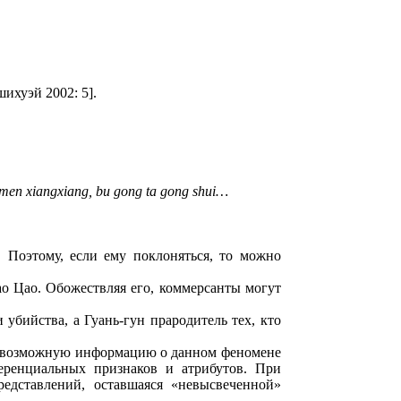
2002: 5].
imen xiangxiang, bu gong ta gong shui…
. Поэтому, если ему поклоняться, то можно
ао Цао. Обожествляя его, коммерсанты могут
 убийства, а Гуань-гун прародитель тех, кто
сю возможную информацию о данном феномене
ференциальных признаков и атрибутов. При
редставлений, оставшаяся «невысвеченной»