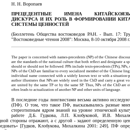
Н. Н. Воропаев
ПРЕЦЕДЕНТНЫЕ ИМЕНА КИТАЙСКОЯЗЫ
ДИСКУРСА И ИХ РОЛЬ В ФОРМИРОВАНИИ КИТ
СИСТЕМЫ ЦЕННОСТЕЙ
(Бюллетень Общества востоковедов РАН. - Вып. 17: Т
"Востоковедные чтения 2008": Москва, 8-10 октября 2008 г. 
The paper is concerned with names-precedents (NP) of the Chinese discour
are the standards of the national culture that both reflect and designate a 
should or should not be followed. PPh include texts-precedents (TPs), NPs, 
NPs of the ChD are familiar to every socialized member of the Chinese lingua
individual name connected with a widely known text or with a situation-p
author illustrates that NPs are widely used in the ChD and carry a great v
are united by the same TP or by the same SP. Thus, NPs of the ChD are of
often leads to actualization of another NP and other units of language.
В последние годы лингвистами весьма активно исследую
(ПФ). О том, что такое ПФ, высказывались разные мн
стереотипным ядром знаний на уровне этнической культу
работе Д.Б. Гудкова, Л.П. Клобуковой, И.В. Миха
дной стороны отражают, а с другой - задают определенную це
ледовать» [Гудков, Клобукова, Михалкина 2001: 249]. ПФ опр