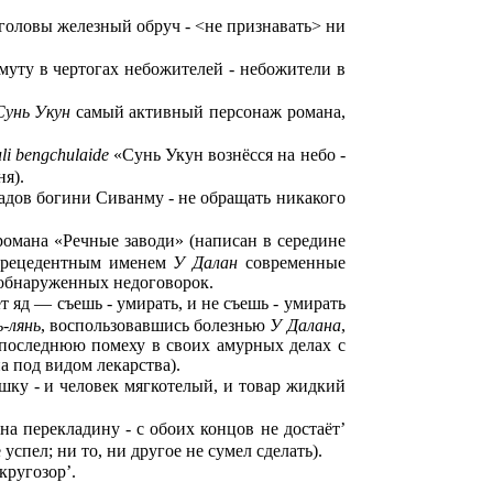
головы железный обруч - <не признавать> ни
муту в чертогах небожителей - небожители в
Сунь Укун
самый активный персонаж романа,
uli bengchulaide
«Сунь Укун вознёсся на небо -
ня).
адов богини Сиванму - не обращать никакого
романа «Речные заводи» (написан в середине
. Прецедентным именем
У Далан
современные
 обнаруженных недоговорок.
 яд — съешь - умирать, и не съешь - умирать
-лянь
, воспользовавшись болезнью
У Далана
,
 последнюю помеху в своих амурных делах с
а под видом лекарства).
ку - и человек мягкотелый, и товар жидкий
на перекладину - с обоих концов не достаёт’
 успел; ни то, ни другое не сумел сделать).
кругозор’.