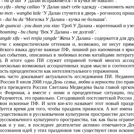
- bu qi dui
‘У Далан испражняется - и кучки не навалит’.
 yifu - sheng cailiao
‘У Далан шьёт себе одежду - сэкономить мате
ao men - wangba laile
‘У Далан стучится в дверь - рогоносец приш
 - dui bu da
‘Могилка У Далана - кучка не большая’.
e guancai - you duan you xiao
‘Гроб У Далана - коротенький и узе
houming - bu chang
‘Век У Далана - не долгий’.
ngde xifu - wei renjia yangde
‘Жена У Далана - содержится для дру
чи с юмористическим оттенком и, возможно, не несут прямо
айского языка другие важные ПФ, лишний раз напоминая о ярки
ых событиях, описанных в любимых всеми китайцами литератур
). В итоге одно ПИ служит отправной точкой многих ассо
несколько возможных ассоциативных ходов мысли и соотносит
ость прецедентности как интеллектуального упражнения.
нь часто доказывает актуальность исследования ПИ. Недавне
 России 8 июля 2008 года
День семьи, любви и верности
(по прав
пруга президента России Светлана Медведева была главой оргко
и
Феврония
, а вместе с ними и прецедентные ситуации, по
Разумеется, это правильно. Сегодняшней постсоветской России
свои исконные ПФ. И хотя кое-кто называет этот новый праз
ребуется время для того, чтобы праздник прижился. А вот имена
существовали в русскоязычном культурном пространстве достат
усскоязычного культурного пространства, так как была ограни
, как и у нас, в последнее десятилетие активно отмечаются
Де
е осознания идей у этих праздников там существуют свои искон