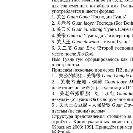
для современных китайцев имя Гуань
употребляется в шести формах:
1. 关公
Guan Gong
‘Господин Гуань’.
2. 关老爷
Guan laoye
‘Господь (Бог Вой
3. 关云长
Guan Yunchang
‘Гуань Юньчан 
4. 关帝
Guan di
‘Гуань-ди’, ‘император 
5. 关大王
Guan dawang
‘атаман Гуань’.
6. 关二爷
Guan Erye
‘Второй господин
место после
Лю Бэя
).
Имя Гуань-гун сформировалось как П
пространства.
Приведём несколько примеров ПВ, вы
1．关公的胡须 - 美得很
Guan Gongde hu
2．关老爷麦城 - 倒霉
Guan laoye M
невезение; не везёт)» (актуализация 
3．关老爷搽胭脂 - 红上加红
Guan la
некуда)» (У Гуань Юя было румяное ли
5．关大王卖豆腐 - 人强货软
Guan Dawa
пустым (не своим) делом».
Структура представления, стоящего з
атрибуты. Кроме указанных элементов
[Красных 2003: 199]. Приведём пример
斩客祖宗