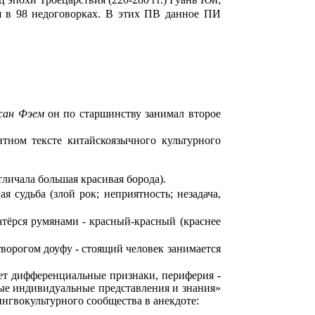
я в 98 недоговорках. В этих ПВ данное ПИ
ан Фэем
он по старшинству занимал второе
тном тексте китайскоязычного культурного
тличала большая красивая борода).
 судьба (злой рок; неприятность; незадача,
тёрся румянами - красный-красный (краснее
ворогом доуфу - стоящий человек занимается
ает дифференциальные признаки, периферия -
ые индивидуальные представления и знания»
нгвокультурного сообщества в анекдоте: