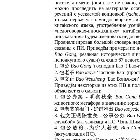
носителя имени (опять же не важно, 
можно проследить на материале особ
речений с усекаемой концовкой (
xieho
только первая часть «недоговорки» - и
китайского языка, употребление усе
«недоговорках-иносказаниях» китай
иносказания» будем именовать недогов
Проанализировав большой словарь нед
связаны с ПИ. Приведём примеры по н
Bao Gong
; реальная историческая ли
неподкупного судьи) связано 67 недог
1. 包公
Bao Gong
‘господин Бао’ (‘Бао-г
2. 包老爷
Bao laoye
‘господь Бао’ (прос
3. 包文正
Bao Wenzheng
‘Бао Вэньчжэн’ 
Приведём некоторые из этих ПВ в полн
объясняет его смысл):
1. 包公办案 - 明察秋毫
Bao Gong b
животного; метафора в значении: зорк
2. 包老爷的衙门 - 好进难出
Bao laoyede
3. 包文正铡陈世美 - 公事公办
Bao W
службой» (актуализация ПС. Чэнь Шимэ
4. 包公放粮 -为穷人着想
Bao Gong
(актуализация ПС).
Прецедентное имя Гуань-гун (关公 Guan 