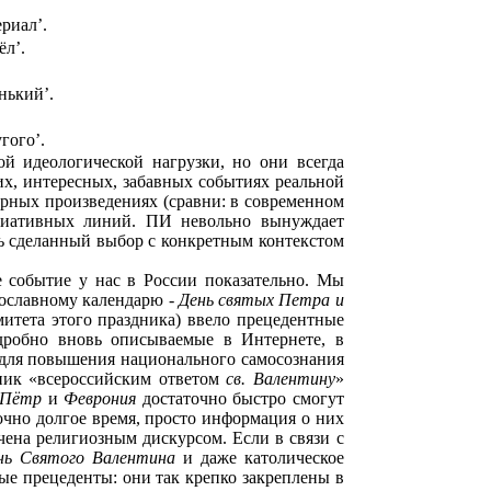
риал’.
ёл’.
нький’.
гого’.
й идеологической нагрузки, но они всегда
х, интересных, забавных событиях реальной
ных произведениях (сравни: в современном
циативных линий. ПИ невольно вынуждает
ь сделанный выбор с конкретным контекстом
е событие у нас в России показательно. Мы
ославному календарю -
День святых Петра и
митета этого праздника) ввело прецедентные
дробно вновь описываемые в Интернете, в
 для повышения национального самосознания
дник «всероссийским ответом
св. Валентину
»
Пётр
и
Феврония
достаточно быстро смогут
очно долгое время, просто информация о них
чена религиозным дискурсом. Если в связи с
нь Святого Валентина
и даже католическое
ные прецеденты: они так крепко закреплены в