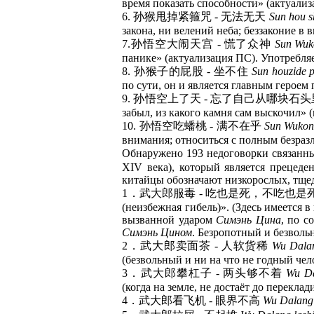
время показать способности» (актуализ
6. 孙猴甩掉紧箍咒 - 无法无天
Sun hou s
закона, ни велений неба; беззаконие в
7.孙悟空大闹天宫 - 慌了众神
Sun Wuk
панике» (актуализация ПС). Употребляе
8. 孙猴子的屁股 - 坐不住
Sun houzide p
по сути, он и является главным героем 
9. 孙悟空上了天 - 忘了自己从哪块石
забыл, из какого камня сам выскочил»
10. 孙悟空吃蟠桃 - 满不在乎
Sun Wukon
внимания; относиться с полным безраз
Обнаружено 193 недоговорки связан
XIV века), который является прецед
китайцы обозначают низкорослых, тщ
1．武大郎服毒 - 吃也是死，不吃也是
(неизбежная гибель)». (Здесь имеется в
вызванной ударом
Симэнь Цина
, по с
Симэнь Цином
. Безропотный и безвол
2．武大郎卖面茶 - 人软货稀
Wu Dalan
(безвольный и ни на что не годный чело
3．武大郎攀杠子 - 两头够不着
Wu Da
(когда на земле, не достаёт до переклад
4．武大郎看飞机 - 眼界不高
Wu Dalang k