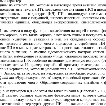
ный характер.
дним из четырёх ПФ, которые в настоящее время активно изу
прецедентные тексты (ПТ), прецедентные ситуации (ПС) и прец
китайскоязычного дискурса (КД). ПИ - индивидуальное имя, с
рецедентных, или с ситуацией, широко известной носителям яз
огическая единица, обладающая экспрессивной, символическо
И, мы имеем в виду функцию воздействия на людей с целью фо
пать хорошо, быть таким хорошо, а вот быть таким и поступать
конной культуры и уважения к ней, на складывание особых
но привести достаточно много примеров употребления ПИ 
ние ПИ в языке мы рассматриваем не просто как стилистический
нного значения, а именно идеологического настроя членов 
е Китая, наблюдение за жизнью улицы, сплошной просмотр теле
 национальным ПФ, особенно имеющим длительную историю (от т
ческим делом. Например, случайный просмотр телепередач - и
упа из чернослива, который упоминается в ПТ китайскоязычног
ке). Эпизод на автотрассе: на некоторых автомобилях рядом с
Qianli ma
«Чудо-скакун», т.е. «Скакун, способный проскакать без
ести достаточно много. Обращение современных китайцев к ф
льно.
дно из примеров КД (об этом мы также писали в [Воропаев 2007
И связано большое количество фразеологизмов, которые следу
ывания в силу того, что в них актуализируются конкретные зна
ественной литературе), другие ПИ или какие-либо особенно