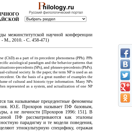
ЧНОГО
АЙСКОЙ
руды межинститутской научной конференции
- М., 2010. - С. 458-471)
se (ChD) as a part of its precedent phenomena (PPh). PPh
specific axiological paradigm and the behavior patterns that
situations-precedents (SPs), and phrases-precedents (PhPs).
l-cultural society. In the paper, the term NP is used as an
recedent. On the basis of a great number of examples the
olume of cultural and historic type information. Many NPs
ten represented as a system, and actualization of one NP
тся так называемые прецедентные феномены
ения. Ю.Е. Прохоров называет ПФ базовым,
ры, а не личности [Прохоров 1996: 151]. В
лкиной ПФ рассматриваются как эталоны
нностную парадигму и те модели поведения,
еделяют этнокультурную специфику, отражая