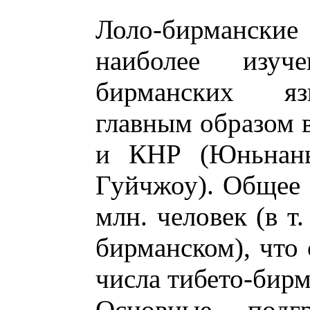
Лоло-бирманские
наиболее изуч
бирманских яз
главным образом 
и КНР (Юньнань
Гуйчжоу). Общее 
млн. человек (в т.
бирманском), что 
числа тибето-бирм
Основные подгр