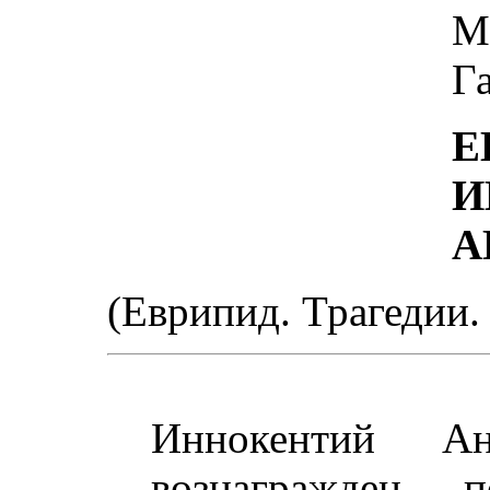
Г
Е
И
А
(Еврипид. Трагедии. В
Иннокентий А
вознагражден 