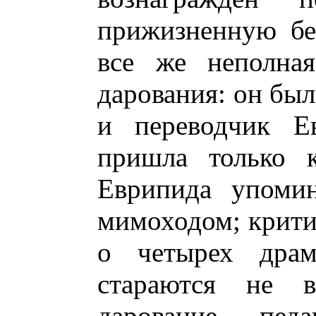
прижизненную без
все же неполна
дарования: он был
и переводчик Ев
пришла только к
Еврипида упомин
мимоходом; критик
о четырех дра
стараются не в
дарование - педа