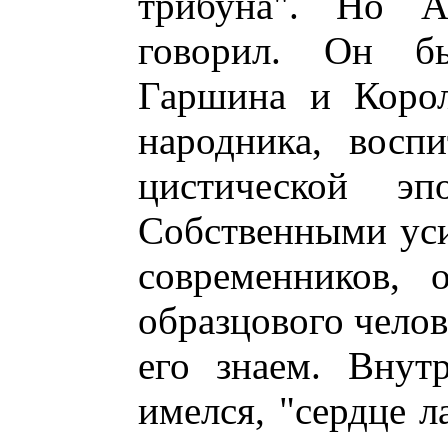
трибуна". Но А
говорил. Он бы
Гаршина и Корол
народника, восп
цистической эп
Собственными уси
современников, 
образцового челове
его знаем. Внут
имелся, "сердце л