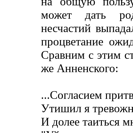
на общую пользу
может дать ро
несчастий выпада
процветание ожи
Сравним с этим с
же Анненского:
...Согласием при
Утишил я тревожн
И долее таиться мн