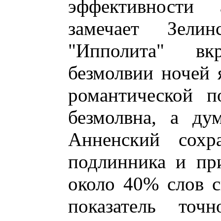
эффективности а
замечает Зел
"Ипполита" вк
безмолвии ночей я
романтической п
безмолвна, а ду
Анненский сохр
подлинника и пр
около 40% слов с
показатель точ