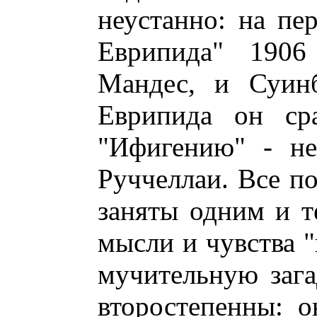
неустанно: на пе
Еврипида" 1906
Мандес, и Суинб
Еврипида он сра
"Ифигению" - не
Руччеллаи. Все по
заняты одним и т
мысли и чувства "
мучительную зага
второстепенны: 