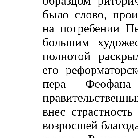
образцом ритори
было слово, про
на погребении Пе
большим художес
полнотой раскры
его реформаторск
пера Феофан
правительственн
внес страстность
возросшей благод