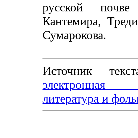
русской почв
Кантемира, Треди
Сумарокова.
Источник те
электронная 
литература и фоль