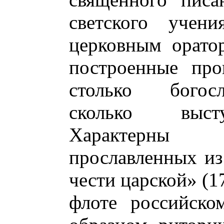
светского учен
церковным орато
построенные про
столько богос
сколько выст
Характерны 
прославленных из
чести царской» (1
флоте российско