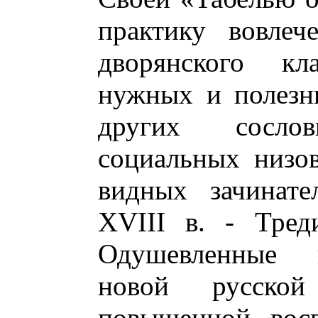
практику вовлеч
дворянского кл
нужных и полезн
других сосло
социальных низо
видных зачинате
XVIII в. - Тред
Одушевленные п
новой русской
повышенной вос