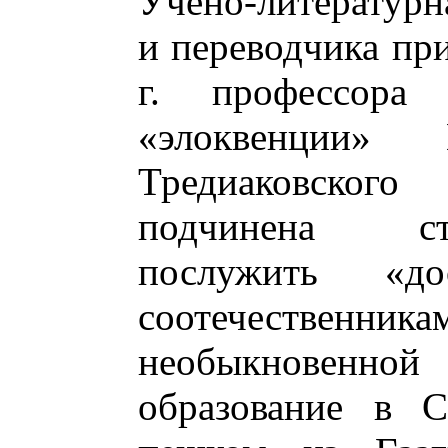
Учено-литературн
и переводчика при
г. профессора
«элоквенции» 
Тредиаковско
подчинена ст
послужить «д
соотечестве
необыкновенной
образование в С