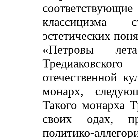
соответствующ
классицизма 
эстетических поня
«Петровы ле
Тредиаковск
отечественной ку
монарх, следую
Такого монарха Т
своих одах, пр
политико-аллег