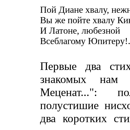
Пой Диане хвалу, неж
Вы же пойте хвалу К
И Латоне, любезной
Всеблагому Юпитеру!.
Первые два сти
знакомых нам 
Меценат...": п
полустишие нисх
два коротких ст