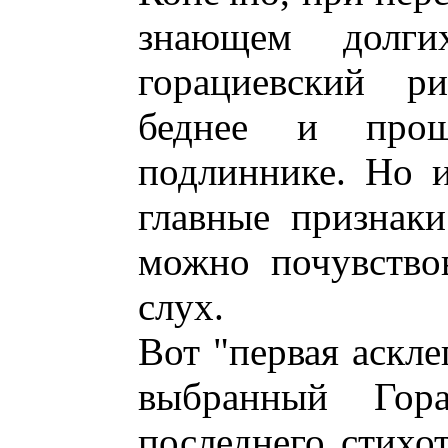
знающем долги
горациевский ри
беднее и про
подлиннике. Но 
главные признак
можно почувствов
слух.
Вот "первая аскле
выбранный Гор
последнего стихо