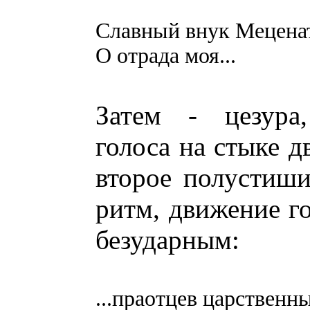
Славный внук Меценат
О отрада моя...
Затем - цезура,
голоса на стыке д
второе полустиши
ритм, движение го
безударным:
...праотцев царственн