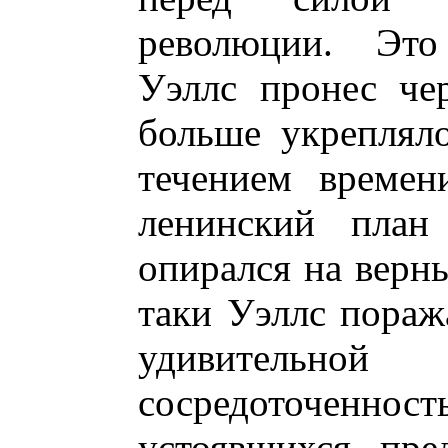
революции. Эт
Уэллс пронес че
больше укреплял
течением времен
ленинский план 
опирался на верны
таки Уэллс поража
удивительн
сосредоточенн
устоявшихся пре