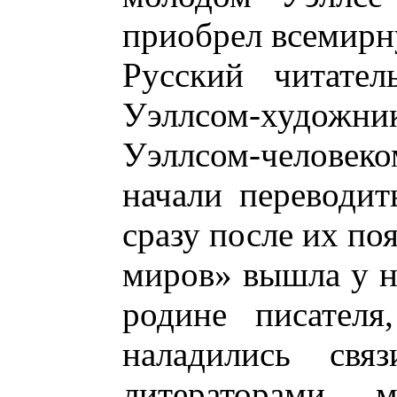
приобрел всемирн
Русский читател
Уэллсом-худож
Уэллсом-челове
начали переводит
сразу после их по
миров» вышла у на
родине писателя
наладились свя
литераторами, 