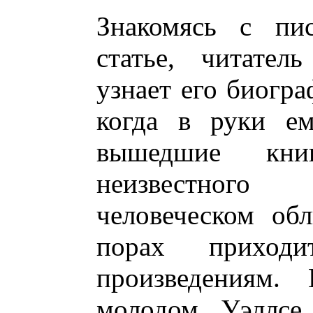
Знакомясь с пис
статье, читател
узнает его биогра
когда в руки ем
вышедшие кн
неизвестног
человеческом об
порах приход
произведениям.
молодом Уэллсе