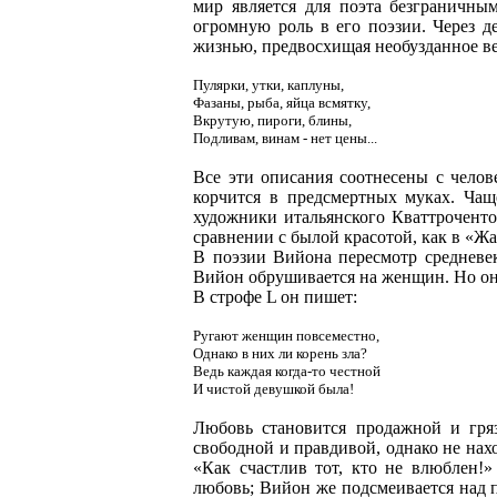
мир является для поэта безграничны
огромную роль в его поэзии. Через д
жизнью, предвосхищая необузданное ве
Пулярки, утки, каплуны,
Фазаны, рыба, яйца всмятку,
Вкрутую, пироги, блины,
Подливам, винам - нет цены...
Все эти описания соотнесены с челове
корчится в предсмертных муках. Чащ
художники итальянского Кваттроченто,
сравнении с былой красотой, как в «Ж
В поэзии Вийона пересмотр средневе
Вийон обрушивается на женщин. Но он
В строфе L он пишет:
Ругают женщин повсеместно,
Однако в них ли корень зла?
Ведь каждая когда-то честной
И чистой девушкой была!
Любовь становится продажной и гря
свободной и правдивой, однако не нах
«Как счастлив тот, кто не влюблен!
любовь; Вийон же подсмеивается над п