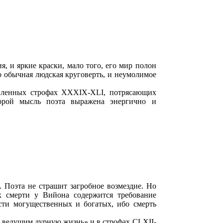
, и яркие краски, мало того, его мир полон
о обычная людская круговерть, и неумолимое
лавленных строфах XXXIX-XLI, потрясающих
торой мысль поэта выражена энергично и
 Поэта не страшит загробное возмездие. Но
ах смерти у Вийона содержится требование
сти могущественных и богатых, ибо смерть
ов ведущим дурную жизнь» и в строфах CLXII-