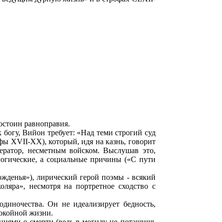
достоин равноправия.
богу, Вийон требует: «Над теми строгий суд
фы XVII-XX), который, идя на казнь, говорит
ператор, несметным войском. Выслушав это,
огические, а социальные причины («С пути
ожденья»), лирический герой поэмы - всякий
оляра», несмотря на портретное сходство с
диночества. Он не идеализирует бедность,
покойной жизни.
ниями о смерти (ведь в могилу не потащишь