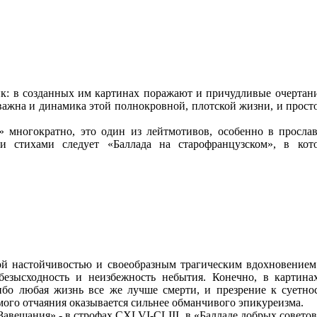
к: в созданных им картинах поражают и причудливые очертания
 важна и динамика этой полнокровной, плотской жизни, и прост
» многократно, это один из лейтмотивов, особенно в прос
ми стихами следует «Баллада на старофранцузском», в ко
й настойчивостью и своеобразным трагическим вдохновением.
безысходность и неизбежность небытия. Конечно, в картин
 ибо любая жизнь все же лучше смерти, и презрение к суетно
имого отчаяния оказывается сильнее обманчивого эпикуреизма.
«Завещания» - в строфах CXLVI-CLIII, в «Балладе добрых совет