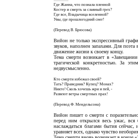
Где Жанна, что познала пленной
Костер и смерть за славный грех?
Где все, Владычица вселенной?
Увы, где прошлогодний снег!
(Перевод В. Брюсова)
Вийон не только экспрессивный графи
звуков, наполнен запахами. Для поэта
движение жизни к своему концу.
Тема смерти возникает в «Завещании
трагической конкретностью. За эти
недвусмысленно.
Кто смерти избежал своей?
Тать? Праведник? Купец? Монах?
Никто! Сколь хочешь жри и пей, -
Развеют ветры смертных прах!
(Перевод Ф. Мендельсона)
Вийон пишет о смерти с поразительно
перед ним открылся весь ужас, вся 
наслаждаться благами бытия сейчас,
уравняет всех, однако чувство необор
Тема смерти вновь возникает в конце 