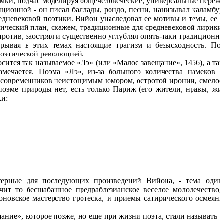
 рамки, подчас моделируя общечеловеческие, универсальные пере
иционной - он писал баллады, рондо, песни, нанизывал каламб
редневековой поэтики. Вийон унаследовал ее мотивы и темы, ее
нический план, скажем, традиционные для средневековой лирик
апротив, заострял и существенно углублял опять-таки традицио
крывая в этих темах настоящие трагизм и безысходность. 
оэтической революцией.
сится так называемое «Лэ» (или «Малое завещание», 1456), а т
намечается. Поэма «Лэ», из-за большого количества намеков
 современников неистощимым юмором, остротой иронии, смелост
поэме природы нет, есть только Париж (его жители, нравы, жи
ки:
ерные для последующих произведений Вийона, - тема один
чит то бесшабашное предраблезианское веселое молодечество
оновское мастерство гротеска, и приемы сатирического осмеян
ание», которое позже, но еще при жизни поэта, стали называть