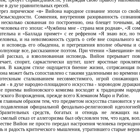
ие в духе уравнительных ересей.
ерез лирическое «я» Вийона народное сознание эпохи со свой
зысходности. Сомнения, внутренняя разорванность сознания
о несколько скованная по построению, она блещет точными,
человека его эпохи: «Чужбина мне - страна моя родная», «Я со
зательна и «Баллада примет» с ее рефреном «Я знаю все, но т
ловека, и на невозможность судить о себе вне социального ко
), и исповедь его обыденна, и прегрешения вполне обычны и с
 волнующе все, рассказанное поэтом. При чтении «Завещания» н
ый рассказ, а взволнованная исповедь. Вийон прерывает по
ечает, спорит, саркастически шутит, шлет яростные проклят
ия. В каждом стихе ощущается биение жизни, сотрясающая поэт
на может быть сопоставлено с такими удаленными во времени я
отескным сталкиванием несовместимого, игрой снижающих 
м - в духе народно-площадного искусства - хороводом дурацк
ие приемы вийоновского комизма восходят к традициям народн
зского Возрождения, прежде всего Клеманом Маро и Рабле.
главным образом тем, что предметом искусства становится у н
 подавленная официальной феодально-религиозной идеологией
бразительных средств, богатых и отнюдь не лежащих на 
мелый отказ от аллегоризма был обусловлен тем, что идея, воп
честве Вийон не просто передал настроения человека переходно
ь и радость критического мышления, утратившего старые веров