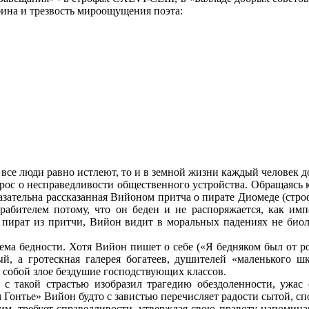
ина и трезвость мироощущения поэта:
 все люди равно истлеют, то и в земной жизни каждый человек 
ос о несправедливости общественного устройства. Обращаясь к 
азательна рассказанная Вийоном притча о пирате Диомеде (стро
рабителем потому, что он беден и не распоряжается, как им
 пират из притчи, Вийон видит в моральных падениях не биол
ема бедности. Хотя Вийон пишет о себе («Я бедняком был от р
, а гротескная галерея богатеев, душителей «маленького шк
 собой злое бездушие господствующих классов.
с такой страстью изобразил трагедию обездоленности, ужас о
м Гонтье» Вийон будто с завистью перечисляет радости сытой, с
им, требует справедливости, утверждая свою правоту напомина