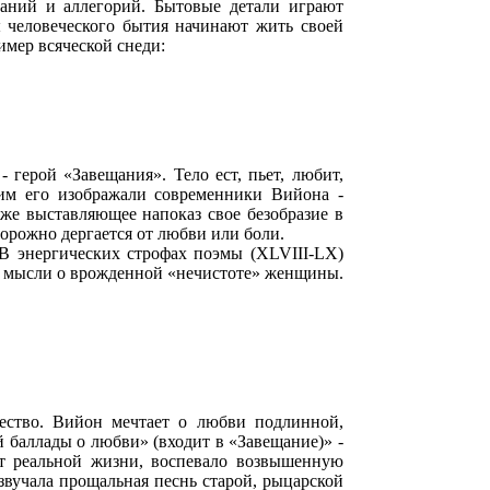
заний и аллегорий. Бытовые детали играют
ты человеческого бытия начинают жить своей
имер всяческой снеди:
 герой «Завещания». Тело ест, пьет, любит,
ким его изображали современники Вийона -
аже выставляющее напоказ свое безобразие в
орожно дергается от любви или боли.
В энергических строфах поэмы (XLVIII-LX)
от мысли о врожденной «нечистоте» женщины.
ество. Вийон мечтает о любви подлинной,
 баллады о любви» (входит в «Завещание)» -
от реальной жизни, воспевало возвышенную
звучала прощальная песнь старой, рыцарской