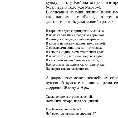
культуре, то у Вийона встречается 
(«Баллада о Толстухе Марго»).
В описании изнанки жизни Вийон нео
как, например, в «Балладе о том, 
фантастический, ужасающий гротеск:
В горячем соусе с приправой мышьяка,
В помоях сальных с падалью червивой,
В свинце кипящем, - чтоб наверняка! -
В кровях нечистых ведьмы похотливой,
С обмывками вонючих ног потливых,
В слюне ехидны, в смертоносных ядах,
В помете птиц, в гнилой воде из кадок,
В янтарной желчи бешеных волков,
Над серным пламенем клокочущего ада
Да сварят языки клеветников!
А рядом поэт может нежнейшим образо
душевной красоте женщины, решитель
Лоррени, Жанну д’Арк:
Скажите, где, в стране ль теней,
Дочь Рима, Флора, перл бесценный?
.............
Где Бланка, лилии белей,
Чей всех пленял напев сиренный?
................