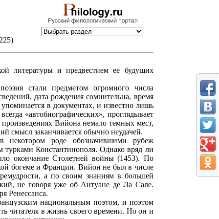
-225)
кой литературы и предвестием ее будущих
поэзия стали предметом огромного числа
сведений, дата рождения сомнительна, время
 упоминается в документах, и известно лишь
о всегда «автобиографических», проглядывает
В произведениях Вийона немало темных мест,
кий смысл заканчивается обычно неудачей.
 в некотором роде обозначившими рубеж
ом турками Константинополя. Однако вряд ли
ыло окончание Столетней войны (1453). По
ой богеме и Франции. Вийон не был в числе
премудрости, а по своим знаниям в большей
ий, не говоря уже об Антуане де Ла Сале.
ря Ренессанса.
ранцузским национальным поэтом, и поэтом
ть читателя в жизнь своего времени. Но он и