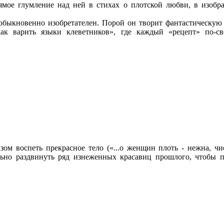
прямое глумление над ней в стихах о плотской любви, в изоб
быкновенно изобретателен. Порой он творит фантастическую р
как варить языки клеветников», где каждый «рецепт» по-с
м воспеть прекрасное тело («...о женщин плоть - нежна, чист
но раздвинуть ряд изнеженных красавиц прошлого, чтобы п