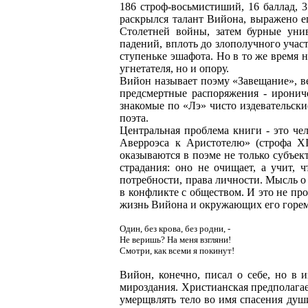
186 строф-восьмистиший, 16 баллад, 
раскрылся талант Вийона, выражено е
Столетней войны, затем бурные уни
падений, вплоть до злополучного участ
ступеньке эшафота. Но в то же время н
угнетателя, но и опору.
Вийон называет поэму «Завещание», ве
предсмертные распоряжения - ирониче
знакомые по «Лэ» чисто издевательски
поэта.
Центральная проблема книги - это че
Аверроэса к Аристотелю» (строфа XI
оказываются в поэме не только субъек
страдания: оно не очищает, а учит, 
потребности, права личности. Мысль о
в конфликте с обществом. И это не про
жизнь Вийона и окружающих его горемы
Один, без крова, без родни, -
Не веришь? На меня взгляни!
Смотри, как всеми я покинут!
Вийон, конечно, писал о себе, но в 
мироздания. Христианская предполагае
умерщвлять тело во имя спасения душ