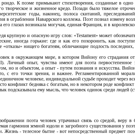
3 рондо. К поэме примыкают стихотворения, созданные в одно
го творческое и жизненное кредо. Позади было тяжелое отроче
верситетские годы, наконец, полоса скитаний, преследован
ия в ограблении Наваррского коллежа. Поэт познал измену возл
а его глазах возникала могучая, единая Франция, и в королевско
дя крупную и опасную игру слов: «Testament» может обозначать
ские, иногда горькие: где и как его похоронить, как поступ
е «отказы» нищего богатеям, обличающие подлость последних, 
ловек в окружающем мире, в котором Вийону его страдания о
I). Личный опыт, чувства имеют для поэта первостепенное з
том, но и объектом, а опыт - путем познания и искусства. Вий
что, с его точки зрения, и важнее. Регламентированной морал
 единичном человеке, индивидуальной судьбе проходит через вс
сто конфликт бедняка с богатым, но в некотором роде конфликт
к подсказывала ему мысль, что человек одинок среди людей (ст
изображении поэта человек утрачивал связь со средой, веру 
мая гармония земной юдоли и загробного существования у поэт
и. Жизнь - телесное бытие - вот непосредственный предмет 