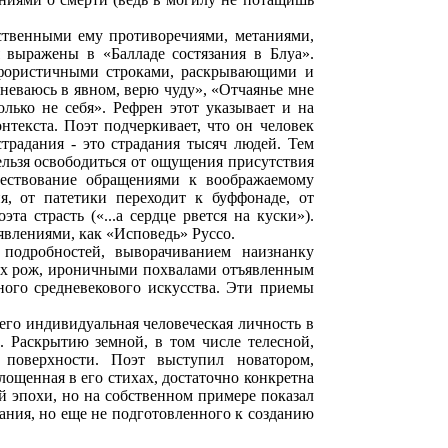
ственными ему противоречиями, метаниями,
 выражены в «Балладе состязания в Блуа».
 афористичными строками, раскрывающими и
мневаюсь в явном, верю чуду», «Отчаянье мне
олько не себя». Рефрен этот указывает и на
нтекста. Поэт подчеркивает, что он человек
традания - это страдания тысяч людей. Тем
ельзя освободиться от ощущения присутствия
вествование обращениями к воображаемому
ия, от патетики переходит к буффонаде, от
а страсть («...а сердце рвется на куски»).
влениями, как «Исповедь» Руссо.
подробностей, выворачиванием наизнанку
их рож, ироничными похвалами отъявленным
ого средневекового искусства. Эти приемы
его индивидуальная человеческая личность в
. Раскрытию земной, в том числе телесной,
поверхности. Поэт выступил новатором,
лощенная в его стихах, достаточно конкретна
й эпохи, но на собственном примере показал
ания, но еще не подготовленного к созданию