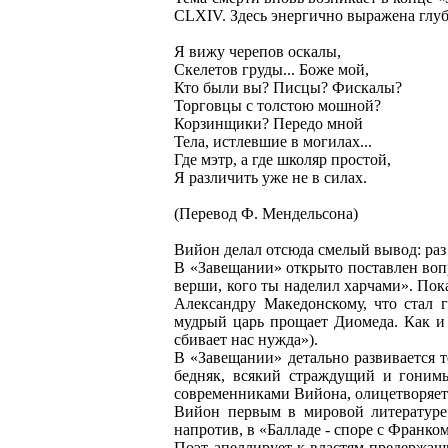
CLXIV. Здесь энергично выражена глуб
Я вижу черепов оскалы,
Скелетов груды... Боже мой,
Кто были вы? Писцы? Фискалы?
Торговцы с толстою мошной?
Корзинщики? Передо мной
Тела, истлевшие в могилах...
Где мэтр, а где школяр простой,
Я различить уже не в силах.
(Перевод Ф. Мендельсона)
Вийон делал отсюда смелый вывод: раз
В «Завещании» открыто поставлен вопр
верши, кого ты наделил харчами». Пок
Александру Македонскому, что стал г
мудрый царь прощает Диомеда. Как и
сбивает нас нужда»).
В «Завещании» детально развивается т
бедняк, всякий страждущий и гонимый
современниками Вийона, олицетворяет
Вийон первым в мировой литературе 
напротив, в «Балладе - споре с Франко
Поэт апеллирует к властям предержащ