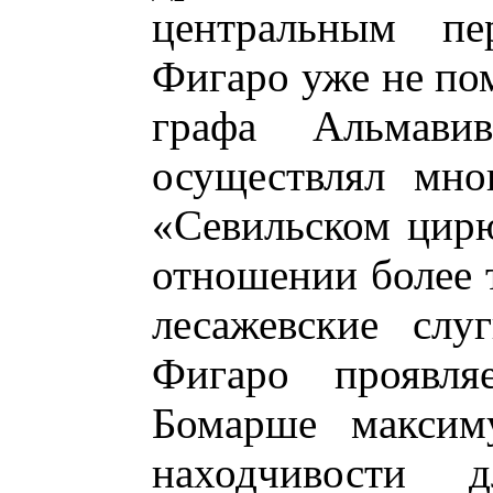
центральным пер
Фигаро уже не по
графа Альмави
осуществлял мно
«Севильском цирю
отношении более 
лесажевские слу
Фигаро проявля
Бомарше максиму
находчивости 