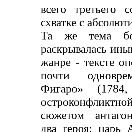
всего третьего с
схватке с абсолют
Та же тема бо
раскрывалась ины
жанре - тексте о
почти одновр
Фигаро» (1784
остроконфликт
сюжетом антагон
два героя: царь 