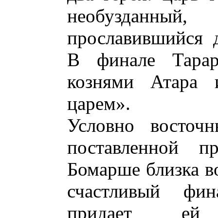
необузданный
прославившийся 
В финале Тарар
кознями Атара 
царем».
Условно восточ
поставленной п
Бомарше близка во
счастливый фин
придает ей