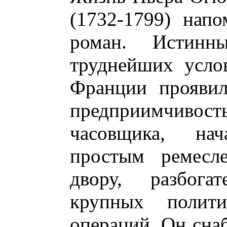
(1732-1799) нап
роман. Истин
труднейших усло
Франции проявил
предприимчивость
часовщика, на
простым ремесл
двору, разбога
крупных полит
операций. Он сна