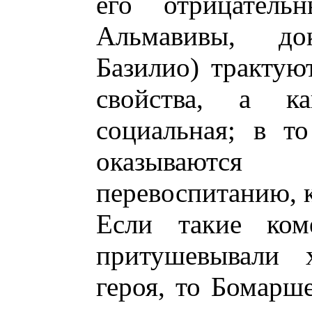
его отрицатель
Альмавивы, до
Базилио) трактую
свойства, а к
социальная; в т
оказываютс
перевоспитанию, к
Если такие ком
притушевывали х
героя, то Бомарш