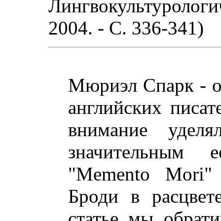
Лингвокультурологи
2004. - C. 336-341)
Мюриэл Спарк - о
английских писат
внимание уделя
значительным е
"Memento Mori"
Броди в расцвет
статье мы обрат