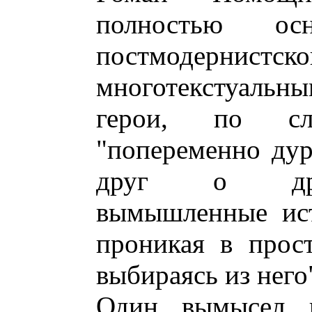
полностью ос
постмодерн
многотекстуальн
герои, по сл
"попеременно дура
друг о друг
вымышленные ист
проникая в прос
выбираясь из него"
Один вымысел г