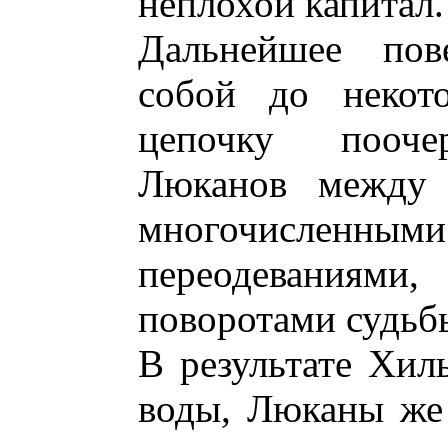
неплохой капитал.
Дальнейшее пове
собой до некото
цепочку поочер
Люканов между 
многочисленн
переодевания
поворотами судьб
В результате Хил
воды, Люканы же