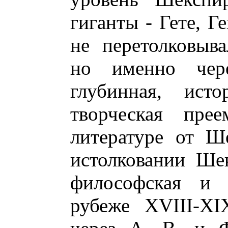
гиганты - Гете, Г
не перетолковыв
но именно чере
глубинная, исто
творческая прее
литературе от Ш
истолковании Ше
философская и 
рубеже XVIII-XI