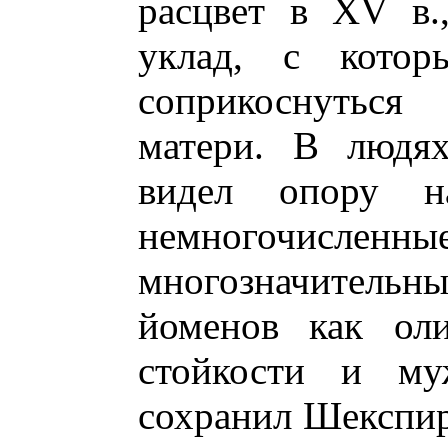
расцвет в XV в.
уклад, с кото
соприкоснуться
матери. В людя
видел опору н
немногочис
многозначител
йоменов как оли
стойкости и му
сохранил Шекспир