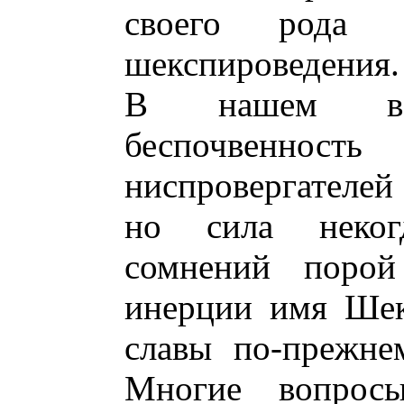
своего рода с
шекспироведения.
В нашем ве
беспочвеннос
ниспровергателей
но сила некогд
сомнений порой
инерции имя Шек
славы по-прежне
Многие вопрос