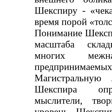
Шекспиру - «чека
время порой «толс
Понимание Шексп
масштаба склад
многих межна
предпринимаем
Магистральную 
Шекспира опр
мыслители, тво
уровень Шекспир