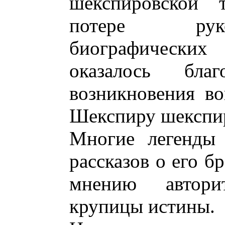
шекспировской 
потере руко
биографических 
оказалось бла
возникновения в
Шекспиру шекспир
Многие легенды 
рассказов о его б
мнению авторит
крупицы истины.