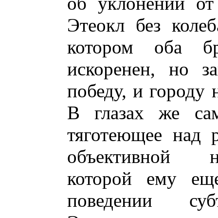
об уклонении от
Этеокл без коле
котором оба б
искоренен, но з
победу, и городу 
В глазах же сам
тяготеющее над 
объективной н
которой ему ещ
поведении суб