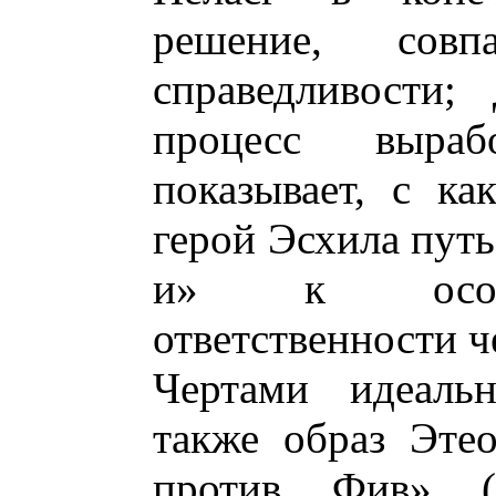
решение, сов
справедливости;
процесс выра
показывает, с к
герой Эсхила путь
и» к осозн
ответственности ч
Чертами идеальн
также образ Эте
против Фив» 