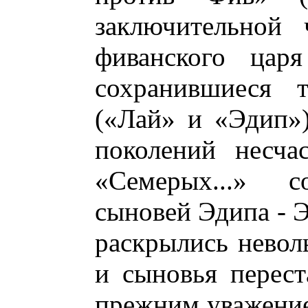
заключительной 
фиванского цар
сохранившиеся т
(«Лай» и «Эдип»)
поколений несча
«Семерых...» со
сыновей Эдипа - Э
раскрылись невол
и сыновья перест
прежним уважением