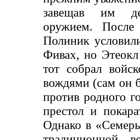
завещав им де
оружием. После
Полиник условили
Фивах, но Этеокл
тот собрал войск
вождями (сам он б
против родного го
престол и покара
Однако в «Семерых
традиционной в