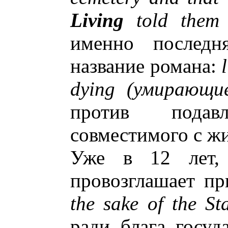
Living
told them
именно последн
название романа:
dying (умирающи
против подав
совместимого с ж
Уже в 12 лет, 
провозглашает п
the sake of the St
ради блага госуда