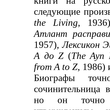
книги на русско
следующие произ
the Living
, 1936
Атлант расправи
1957),
Лексикон Э
А до Z
(
The Ayn 
from A to Z
, 1986) 
Биографы точ
сочинительница 
но он точно 