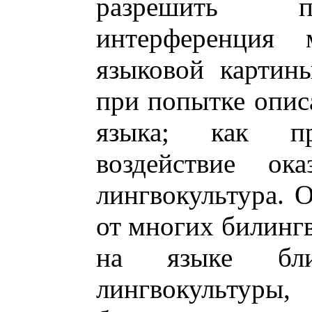
разрешить пи
интерференция м
языковой картин
при попытке описа
языка; как пр
воздействие ок
лингвокультура. О
от многих билингв
на языке бл
лингвокульт