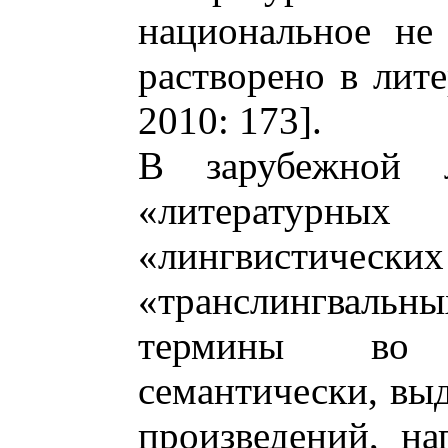
национальное не
растворено в лите
2010: 173].
В зарубежной л
«литератур
«лингвистиче
«транслингвальн
термины во 
семантически, выд
произведений, н