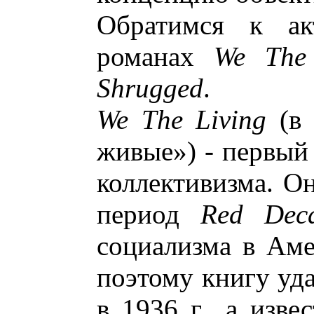
Обратимся к акт
романах
We The 
Shrugged
.
We The Living
(в 
живые») - первый
коллективизма. Он
период
Red Dec
социализма в Амер
поэтому книгу уда
в 1936 г., а изве