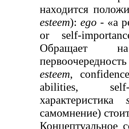
находится положи
esteem
):
ego
- «a p
or self-importan
Обращает н
первоочередност
esteem
, confiden
abilities, self
характеристика
самомнение) стоит
Концептуальное с