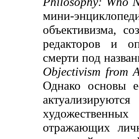
Philosophy: Who N
мини-энциклопе
объективизма, с
редакторов и оп
смерти под назва
Objectivism from A
Однако основы е
актуализиру
художественн
отражающих личн