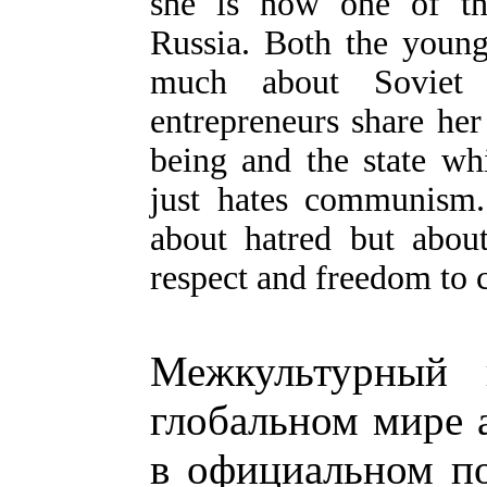
she is now one of the
Russia. Both the youn
much about Soviet i
entrepreneurs share he
being and the state wh
just hates communism.
about hatred but about
respect and freedom to 
Межкультурный 
глобальном мире а
в официальном по