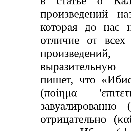
в статье о Кал
произведений на
которая до нас 
отличие от всех
произведений
выразительную 
пишет, что «Иби
(
ποίημα 'επιτετ
завуалированно (
отрицательно (
κα