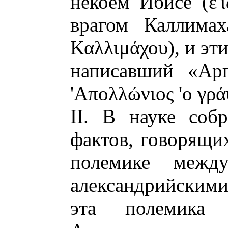
некоем Ибисе (
ε'
врагом Каллимах
Καλλιμάχου
), и э
написавший «Арг
'Απολλώνιος 'ο γρ
II. В науке соб
фактов, говорящи
полемике межд
александрийскими
эта полемика