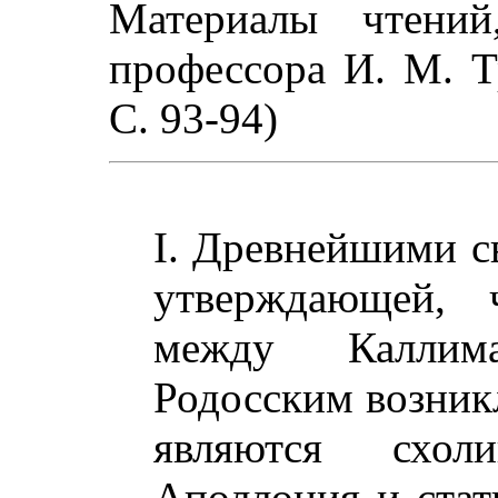
Материалы чтений
профессора И. М. Тр
С. 93-94)
I. Древнейшими с
утверждающей, 
между Каллим
Родосским возникл
являются схо
Аполлония и стат