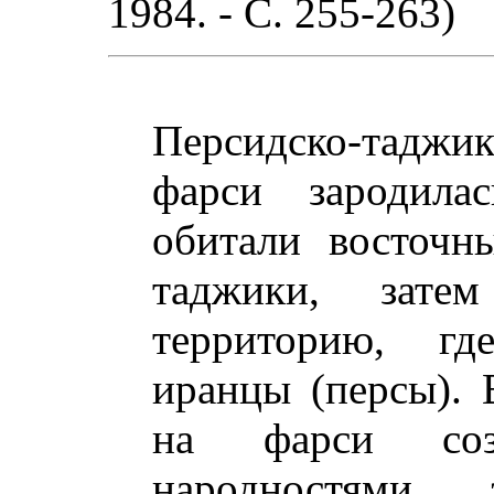
1984. - С. 255-263)
Персидско-таджик
фарси зародила
обитали восточн
таджики, затем
территорию, гд
иранцы (персы). 
на фарси соз
народностями, 