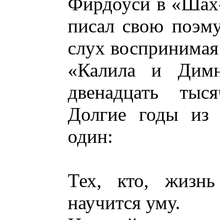
Фирдоуси в «Шах-
писал свою поэму
слух воспринимая 
«Калила и Димн
двенадцать тыся
Долгие годы из 
один:
Тех, кто, жизн
научится уму.