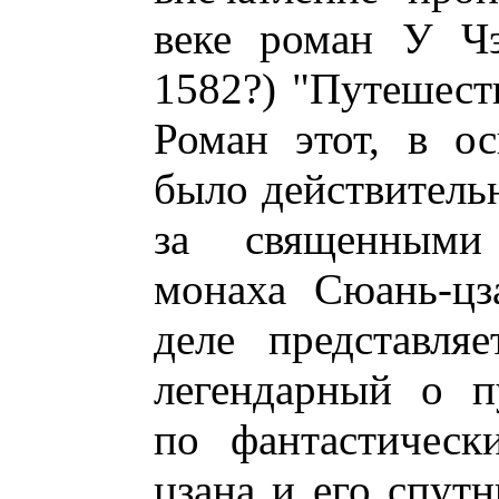
веке роман У Чэ
1582?) "Путешеств
Роман этот, в о
было действитель
за священными
монаха Сюань-цз
деле представля
легендарный о п
по фантастическ
цзана и его спутн