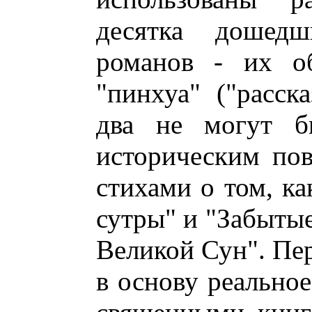
десятка дошед
романов - их о
"пинхуа" ("расск
два не могут б
историческим пов
стихами о том, к
сутры" и "Забытые
Великой Сун". Пер
в основу реально