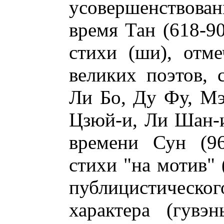
усовершенствован
время Тан (618-9
стихи (ши), отм
великих поэтов, 
Ли Бо, Ду Фу, Мэ
Цзюй-и, Ли Шан-и
времени Сун (96
стихи "на мотив" 
публицистическ
характера (гувэ