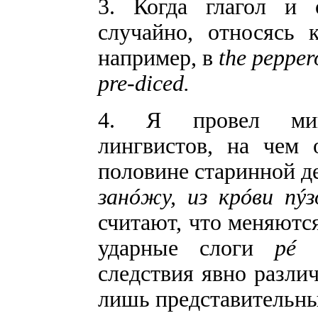
3. Когда глагол и 
случайно, относясь 
например, в
the pepper
pre-diced.
4. Я провел микр
лингвистов, на чем 
половине старинной д
занóжу, из крóви пý
считают, что меняются
ударные слоги
рé
следствия явно разли
лишь представительны