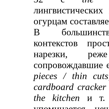
лингвистических
огурцам составляет
В большинств
контекстов прос
нарезки, реж
сопровождавшие е
pieces / thin cut
cardboard cracker 
the kitchen
и т. 
упоминается не