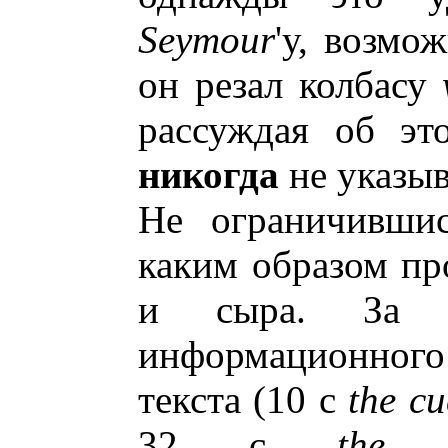
Seymour
'у, возмо
он резал колбасу
рассуждая об эт
никогда
не указыв
Не ограничившис
каким образом пр
и сыра. За в
информационног
текста (10 с
the cu
32 с
the c