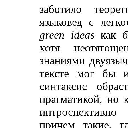
заботило теорет
языковед с легк
green ideas
как
б
хотя неотягоще
знаниями двуязы
тексте мог бы и
синтаксис обрас
прагматикой, но 
интроспективно
причем такие, г