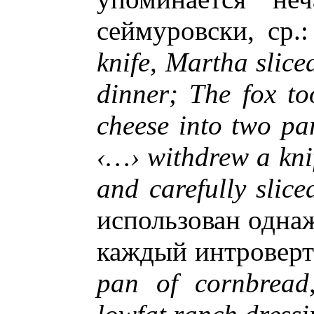
сеймуровски, ср.
knife, Martha slice
dinner; The fox to
cheese into two pa
‹…› withdrew a knif
and carefully slice
использован однаж
каждый интроверт
pan of cornbread