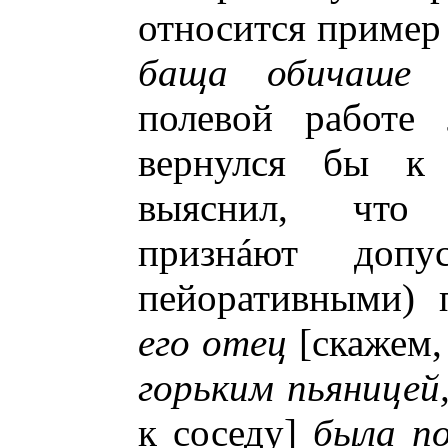
относится приме
баща обичаше 
полевой работе 
вернулся бы к 
выяснил, что
признáют допу
пейоративными)
его отец
[скажем,
горьким пьяницей
к соседу]
была п