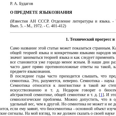
Р. А. Будагов
О ПРЕДМЕТЕ ЯЗЫКОЗНАНИЯ
(Известия АН СССР. Отделение литературы и языка. - 
Вып. 5. - М., 1972. - С. 401-412)
1. Технический прогресс и
Само название этой статьи может показаться странным. Ка
общей теорией языка и конкретными языками народов мир
значит заниматься теорией языка и как следует применят
все становится уже гораздо менее ясным. В наши дни р
часто дают прямо противоположные ответы на такой, к
предмете языкознания.
В последние годы часто приходится слышать, что пре
семиотика. Это, разумеется, неверно. Семиотика - наука
Семиотика относится к лингвистике в такой же степ
искусствознанию и т. д. Недаром говорят о биосеми
абстрактной семиотике, общей семиотике и т. д. [
1
]. И эт
семиологические проблемы. Можно допустить, что в 
удельный вес, чем в другой. Но семиотика не может и не
ится, если ему заявят, что биосемиотика - основной объект из
кие сигналы. На мой взгляд, то же должен сказать о своей науке