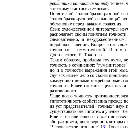
ребятишки катаются на льду
точнее, 
а поэтому и антисистемными.
Понятие об "однообразно-разнообраз
"однообразно-разнообразные лица" русс
обстановку перед началом сражения.
Язык художественной литературы изуча
располагает своим понятием точности
следовательно, и нехудожественным.
подобных явлений. Вопрос этот сложн
точностью грамматической. И тем н
Достоевского, Л. Толстого.
Таким образом, проблема точности, ве
точность в сочинениях "гуманитариев" 
но и о точности выражения этой мысл
случаях имеем дело со своим понятием 
коммуникативными потребностями: гов
точности. Более сложные цели науки
разговорного.
Чаще всего точность противопоставля
гипотетичность свойственна прежде вс
из уст представителей "точных" наук 
существовать без гипотез, а ученые - б
Еще в начале нашего столетия извес
абстракциями, достоверность которых 
"Человеческое познание" [
8
]. Гораздо 