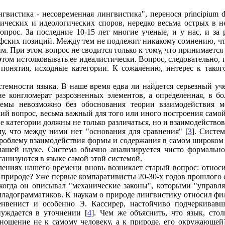
вистика - несовременная лингвистика", перенося principium di
тических и идеологических споров, нередко весьма острых в н
опрос. За последние 10-15 лет многие ученые, и у нас, и за
ских позиций. Между тем не подлежит никакому сомнению, чт
. При этом вопрос не сводится только к тому, что принимается
том истолковывать ее идеалистически. Вопрос, следовательно, 
понятия, исходные категории. К сожалению, интерес к такого
стемности языка. В наше время едва ли найдется серьезный уч
не конгломерат разрозненных элементов, а определенная, в 
темы невозможно без обоснования теории взаимодействия м
ий вопрос, весьма важный для того или иного построения самой
категории должны не только различаться, но и взаимодействов
му, что между ними нет "основания для сравнения" [
3
]. Систе
 проблему взаимодействия формы и содержания в самом широком
нашей науке. Система обычно анализируется чисто формально,
ганизуются в языке самой этой системой.
ениях нашего времени вновь возникает старый вопрос: относ
о природе? Уже первые компаративисты 20-30-х годов прошлого
, когда он описывал "механические законы", которыми "управл
младограмматиков. К наукам о природе лингвистику относил фил
енвенист и особенно Э. Кассирер, настойчиво подчеркивавш
уждается в уточнении [
4
]. Чем же объяснить, что язык, сто
ношение не к самому человеку, а к природе, его окружающей?