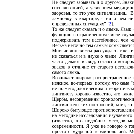
Не следует забывать и о другом. Зна
сигнализацией, а усвоением медицин
здоровья, то это уже сигнализация...
лампочку в квартире, я ни о чем н
определенных ситуациях" [
2
].
То же следует сказать и о языке. Язы
функцию в ограниченном числе случае
подчеркивать тем настойчивее, чем 
Весьма неточно тем самым осмысляется
Многие лингвисты рассуждают так: тех
не сказаться и в науке о языке. Лингв
часто делают вывод, согласно котор
знаков в отличие от старого истолко
самого языка.
Возникает широко распространенное 
неясное, во-первых, потому, что сама 
не по методологическим и теоретическ
лингвисту хорошо известно, что таки
Щербы, несовременны хронологически,
лингвистических построений, книг, ко
Широко бытующее противопоставление 
на методике исследования изучаемого 
(известно, что подобных методов м
современности. Я уже не говорю о то
просто с мудреной терминологией. М