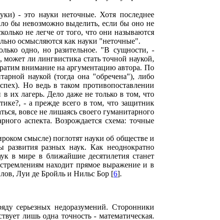
уки) - это науки неточные. Хотя последнее
ыло бы невозможно выделить, если бы оно не
олько не легче от того, что они называются
льно осмысляются как науки "неточные".
ько одно, но разительное. "В сущности, -
м, может ли лингвистика стать точной наукой,
братим внимание на аргументацию автора. По
арной наукой (тогда она "обречена"), либо
успех). Но ведь в таком противопоставлении
в их лагерь. Дело даже не только в том, что
ике?, - а прежде всего в том, что защитник
ться, вовсе не лишаясь своего гуманитарного
рного аспекта. Возрождается схема: точные
ироком смысле) поглотят науки об обществе и
ы развития разных наук. Как неоднократно
ук в мире в ближайшие десятилетия станет
 устремлениям находит прямое выражение и в
лов, Луи де Бройль и Нильс Бор [
6
].
ряду серьезных недоразумений. Сторонники
твует лишь одна точность - математическая.