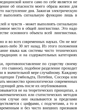
едицинской книги само по себе является не
ение об опасности моего образа жизни для
осто наступление дня. Зажигая электрическую
жет выполнять сигнальную функцию лишь в
слей и чувств - может выполнять сигнальную
омное место в общей лингвистике. Это надо
стве основного объекта всей лингвистики.
 но и во всех современных науках. Он не мог
каких-либо 30 лет назад. Из этого положения
ание языка как системы чисто технических
 традициях и на содержательных категориях
и, противопоставление по существу своему
и это главное), подобное разделение проходит
ии в значительной мере случайному. Каждому
онцепции Гумбольдта, Потебни, Соссюра или
вать множество хронологически современных
ледующий день после их опубликования.
вывается не на теоретических принципах, а
 математических или статистических методов
ном случае они оказываются за пределами
ствляется с цифрами, с подсчетами, а то и
овременным и без чисто внешних признаков