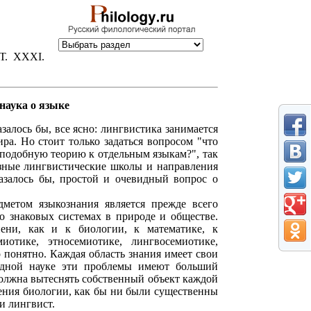
Т. XXXI.
 наука о языке
залось бы, все ясно: лингвистика занимается
а. Но стоит только задаться вопросом "что
ь подобную теорию к отдельным языкам?", так
азные лингвистические школы и направления
азалось бы, простой и очевидный вопрос о
дметом языкознания является прежде всего
 о знаковых системах в природе и обществе.
ени, как и к биологии, к математике, к
отике, этносемиотике, лингвосемиотике,
о понятно. Каждая область знания имеет свои
одной науке эти проблемы имеют больший
 должна вытеснять собственный объект каждой
учения биологии, как бы ни были существенны
 и лингвист.