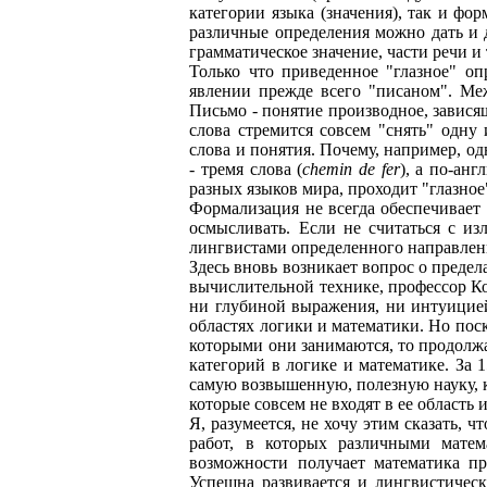
категории языка (значения), так и ф
различные определения можно дать и 
грамматическое значение, части речи и т
Только что приведенное "глазное" оп
явлении прежде всего "писаном". Меж
Письмо - понятие производное, завися
слова стремится совсем "снять" одну
слова и понятия. Почему, например, од
- тремя слова (
chemin de fer
), а по-ан
разных языков мира, проходит "глазное
Формализация не всегда обеспечивает
осмысливать. Если не считаться с и
лингвистами определенного направлен
Здесь вновь возникает вопрос о пред
вычислительной технике, профессор Ко
ни глубиной выражения, ни интуицией,
областях логики и математики. Но пос
которыми они занимаются, то продолжают
категорий в логике и математике. За
самую возвышенную, полезную науку, ко
которые совсем не входят в ее область
Я, разумеется, не хочу этим сказать,
работ, в которых различными матем
возможности получает математика п
Успешна развивается и лингвистическ