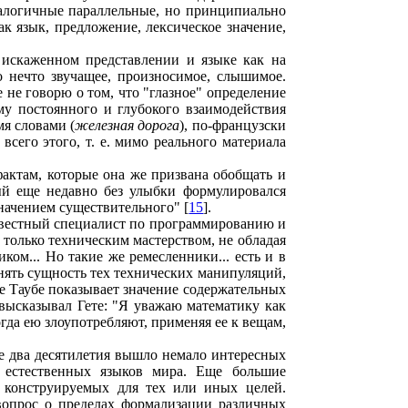
налогичные параллельные, но принципиально
 язык, предложение, лексическое значение,
а искаженном представлении и языке как на
о нечто звучащее, произносимое, слышимое.
 не говорю о том, что "глазное" определение
му постоянного и глубокого взаимодействия
мя словами (
железная дорога
), по-французски
 всего этого, т. е. мимо реального материала
фактам, которые она же призвана обобщать и
ый еще недавно без улыбки формулировался
начением существительного" [
15
].
известный специалист по программированию и
только техническим мастерством, не обладая
ом... Но такие же ремесленники... есть и в
онять сущность тех технических манипуляций,
же Таубе показывает значение содержательных
высказывал Гете: "Я уважаю математику как
огда ею злоупотребляют, применяя ее к вещам,
ие два десятилетия вышло немало интересных
 естественных языков мира. Еще большие
 конструируемых для тех или иных целей.
 вопрос о пределах формализации различных