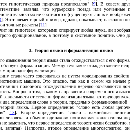
ется гипотетическая природа предпосылок" [
9
]. В совсем дру
атематике, заявлял, что курьерские поезда или усеченные
ействительностью не соотносятся (существуют лишь в воображен
0
]. Этот элементарный пример, однако, показывает, насколько 
ои точные расчеты [
11
].
ечит ни гипотезам, которыми оперирует любая наука, ли вообра
строго функциональное, а поэтому и системное понятие. Оно д
3. Теория языка и формализация языка
о языкознания теория языка стала отождествляться с его форма
собствует формализации. Между тем такое отождествление непра
атам приводит формализация.
ину стали часто совершаться не путем моделирования свойств
ойственных машине. Это опасно, так как в самом же начале р
отивники подобного отождествления нередко объявляются дон
ость. Вопрос о том, в каком направлении современного языкоз
й зависимости от степени формализации языка, которую допускае
 два определения слова в теории, предельно формализованной,
егорий языка. Первое определение: "слово есть любая цепочк
ия" [
13
]. Второе определение: "слово - важнейшая лингви
пи человека и обычно одинаково понимаемая коллективом лю
зя не заметить, что первое определение теоретически беззаботно, 
и, запятая). Напротив, второе определение многоаспектно, о