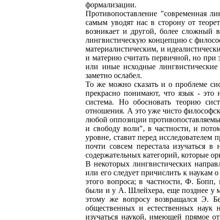
формализации.
Противопоставление "современная линг
самым уводят нас в сторону от теоре
возникает и другой, более сложный в
лингвистическую концепцию с философ
материалистическим, и идеалистическим
и материю считать первичной, но при э
или иные исходные лингвистические 
заметно ослабел.
То же можно сказать и о проблеме си
прекрасно понимают, что язык - это 
система. Но обосновать теорию сис
отношения. А это уже чисто философск
любой оппозиции противопоставляемые 
и свободу воли", в частности, и пото
уровне, ставит перед исследователем
почти совсем перестала изучаться в 
содержательных категорий, которые ор
В некоторых лингвистических направл
или его следует причислить к наукам 
этого вопроса; в частности, Ф. Бопп
были и у А. Шлейхера, еще позднее у 
этому же вопросу возвращался Э. Б
общественных и естественных наук н
изучаться наукой, имеющей прямое от