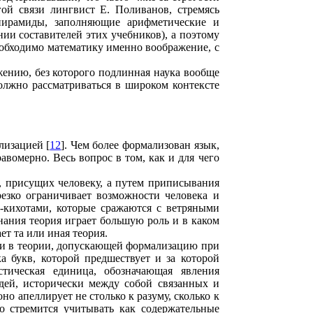
гой связи лингвист Е. Поливанов, стремясь
 пирамиды, заполняющие арифметические и
ии составителей этих учебников), а поэтому
необходимо математику именно воображение, с
жению, без которого подлинная наука вообще
олжно рассматриваться в широком контексте
лизацией [
12
]. Чем более формализован язык,
вомерно. Весь вопрос в том, как и для чего
, присущих человеку, а путем приписывания
езко ограничивает возможности человека и
-кихотами, которые сражаются с ветряными
нания теория играет большую роль и в каком
т та или иная теория.
 и в теории, допускающей формализацию при
а букв, которой предшествует и за которой
стическая единица, обозначающая явления
дей, исторически между собой связанных и
оно апеллирует не столько к разуму, сколько к
но стремится учитывать как содержательные