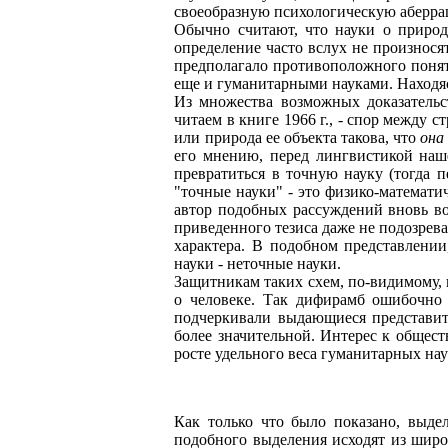
своеобразную психологическую аберр
Обычно считают, что науки о природе
определение часто вслух не произнося
предполагало противоположного поняти
еще и гуманитарными науками. Находяс
Из множества возможных доказательс
читаем в книге 1966 г., - спор между 
или природа ее объекта такова, что
она
его мнению, перед лингвистикой наше
превратиться в точную науку (тогда п
"точные науки" - это физико-математич
автор подобных рассуждений вновь воз
приведенного тезиса даже не подозрева
характера. В подобном представлении
науки - неточные науки.
Защитникам таких схем, по-видимому, 
о человеке. Так дифирамб ошибочно 
подчеркивали выдающиеся представит
более значительной. Интерес к общест
росте удельного веса гуманитарных нау
Как только что было показано, выде
подобного выделения исходят из широ