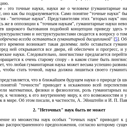
ацию.
 - это точные науки, науки же о человеке (гуманитарные на
т, оно как бы подразумевается. Само понятие "точные науки" б
я - "неточные науки". Представителям этих "вторых наук" ниск
ь же в оппозиции к "точным наукам", гуманитарные науки нево
тв широкого бытования подобной концепции приведу здесь тол
структуралистами и неструктуралистами сводится к вопросу о то
 обречена всегда оставаться гуманитарной дисциплиной
" [
5
]. О
го времени возникает такая дилемма: либо оставаться гуманит
еред ней открываются все двери, ей обеспечен и прогресс, и 
еские науки. Следовательно, лингвистике предлагается перейти 
ращается к очень старому спору - в каком стане быть лингвист
ет, что любая гуманитарная наука может весьма успешно развива
, чтобы стать точной, наука должна лишиться своего гуманита
представляется, что в ближайшем будущем науки о природе (в ш
понятой "точности" приводит к искажению всей перспектив
ели математики, физики и физиологии, роль гуманитарных на
ву, к человеку, к его внутреннему миру, к его возможностям и
к в мире. Об этом писали, в частности, А. Эйнштейн и И. П. Пав
2. "Неточных" наук быть не может
ление из множества наук особых "точных наук" приводит к 
ко распространенного предположения, согласно которому сущес