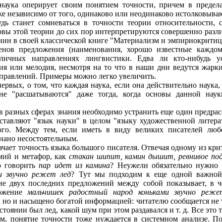
 наука оперирует своим понятием точности, причем в предел
е независимо от того, одинаково или неодинаково истолковыва
удь станет сомневаться в точности теории относительност
вы этой теории до сих пор интерпретируются совершенно разли
нин в своей классической книге "Материализм и эмпириокритици
енов предложения (наименования, хорошо известные каждом
зличных направлениях лингвистики. Едва ли кто-нибудь у
ия или мелодия, несмотря на то что в наши дни ведутся жарк
аправлений. Примеры можно легко увеличить.
ервых, о том, что каждая наука, если она действительно наука
не "расшатываются" даже тогда, когда основы данной нау
в разных сферах знания необходимо устранить еще один предра
ставляют "язык науки" в целом "языку художественной литера
рого. Между тем, если иметь в виду великих писателей люб
нано несостоятельным.
чает точность языка большого писателя. Отвечая одному из кри
мий и метафор, как
стакан шипит, камин дышит, ревнивое под
 говорить
пар идет из камина
? Неужели обязательно нужно 
и звучно режет лед
? Тут мы подходим к еще одной важной 
ие двух последних предложений между собой показывает, в 
ложение
мальчишек радостный народ коньками звучно реже
 но и насыщено богатой информацией: читателю сообщается не т
тоянии был лед, какой шум при этом раздавался и т. д. Все это 
м, понятие точности тоже нуждается в системном анализе. По