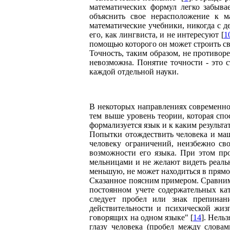
математических формул легко забыва
объяснить свое нерасположение к м
математические учебники, никогда с д
его, как лингвиста, и не интересуют [
1
помощью которого он может строить св
Точность, таким образом, не противор
невозможна. Понятие точности - это 
каждой отдельной науки.
В некоторых направлениях современног
тем выше уровень теории, которая спо
формализуется язык и к каким результ
Попытки отождествить человека и маш
человеку ограничений, неизбежно св
возможности его языка. При этом пр
мельницами и не желают видеть реальн
меньшую, не может находиться в прямо
Сказанное поясним примером. Сравним
постоянном учете содержательных кат
следует пробел или знак препинан
действительности и психической жиз
говорящих на одном языке" [
14
]. Нель
глазу человека (пробел между словам