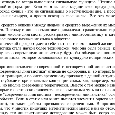
ки отнюдь не всегда выполняют сигнальную функцию. "Чтение м
ской информации. Если же я вычитал медицинское предупрежд
 Восход солнца - это не сигнализация о наступающем дне, а пр
е сигнализирую, а просто освещаю свое жилье. Все это мо
к - средство общения между людьми и средство выражения их мы
в. Поэтому и лингвосемиотике принадлежит сравнительно скр
чаще многие лингвисты рассматривают лингвосемиотику в каче
 основное назначение языка в обществе.
нический прогресс дает о себе знать не только в нашей жизни,
истика стала наукой более технической, чем она была раньше, 
ому всю современную лингвистику будто бы объединяет поним
вания языка, которое основывалось на культурно-исторических
противопоставление современной и несовременной лингвистик
"современная лингвистика" отнюдь не однородна, и, во-вторых (
им границам, а по чисто временному признаку, в данной ситуац
е глубокие и оригинальные концепции языка, как, например, к
 но вполне современны теоретически. Вместе с тем можно наз
торые теоретически становятся несовременными чуть ли не на с
"современная лингвистика - несовременная лингвистика" осно
объекта. Если в статье или книге имеются элементы одного из
ного), то такие работы признаются современными. В против
м, что у многих пишущих математический метод наивно отожде
ежду тем лингвистическое исследование может быть остро с