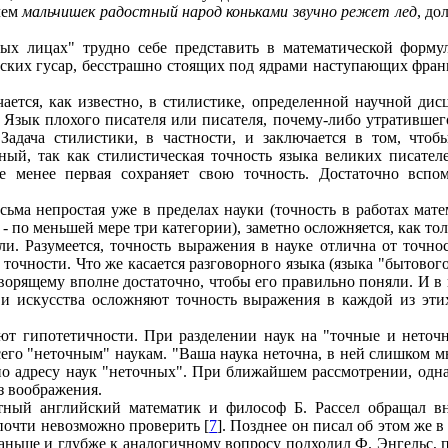
чем
мальчишек радостный народ коньками звучно режет лед
, д
ных лицах" трудно себе представить в математической форму
ких гусар, бесстрашно стоящих под ядрами наступающих французо
ется, как известно, в стилистике, определенной научной дисци
. Язык плохого писателя или писателя, почему-либо утративше
 Задача стилистики, в частности, и заключается в том, что
ый, так как стилистическая точность языка великих писател
е менее первая сохраняет свою точность. Достаточно вспом
сьма непростая уже в пределах науки (точность в работах мате
- по меньшей мере три категории), заметно осложняется, как тол
и. Разумеется, точность выражения в науке отлична от точно
точности. Что же касается разговорного языка (языка "бытового
орящему вполне достаточно, чтобы его правильно поняли. И в 
 и искусства осложняют точность выражения в каждой из этих
ют гипотетичности. При разделении наук на "точные и неточ
его "неточным" наукам. "Ваша наука неточна, в ней слишком мн
по адресу наук "неточных". При ближайшем рассмотрении, однак
ез воображения.
тный английский математик и философ Б. Рассел обращал в
почти невозможно проверить [
7
]. Позднее он писал об этом же 
раньше и глубже к аналогичному вопросу подходил Ф. Энгельс, п