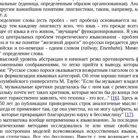
ормальные (единица, определенным образом организованная). А
другим важнейшим понятиям лингвистики, таким, например, как
. д.
ределение слова (есть пробел - нет пробела) основывается н
ду тем каждому лингвисту ясно, что язык - это прежде всег
щее от языка в его живом, "звучащем" функционировании. Я уже
 из центральных проблем теоретического языкознания - пробле
но и то же понятие "железной дороги" по-русски передается дву
глийски и по-немецки - одним словом (
railway, Eisenbahn
). Мимо
" определение слова.
 высокий уровень абстракции и начинает резко противоречить 
зложенными соображениями, то легко прийти к выводу, котор
ия: "Русское слово
порося
оказывается возвратным глаголом со з
елах формализации языковых категорий. Об этом хорошо пишет 
лумбийского университета М. Таубе: "Если бы музыкант владел 
 музыкальные критики разделалась бы с ним как с ремесленник
кольку почти нет таких критиков, которые могли бы до конца п
 торжественно заявлять, что техника - это все..." [
16
]. Здесь 
 150 лет до публикации приведенных строк аналогичные мысли 
гда ее применяют там, где она уместна, но не могу одобрить, к
 и которые превращают благородную науку в бессмыслицу" [
17
].
 что математика вообще неприменима к языкознанию. За последн
атическими методами исследовались те или иные свойства
ри построении моделей всевозможных искусственных языков,
ая статистика. Все это бесспорно. Вместе с тем возникает и