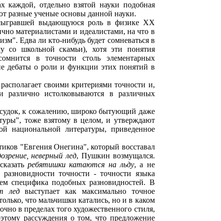
ах каждой, отдельно взятой науки подобная
ют разные ученые основы данной науки.
и, сыгравшей выдающуюся роль в физике XX
чно материалистами и идеалистами, на что в
зм". Едва ли кто-нибудь будет сомневаться в
у со школьной скамьи), хотя эти понятия
сомнится в точности столь элементарных
ие дебаты о роли и функции этих понятий в
, располагает своими критериями точности и,
ки различно истолковываются в различных
ссудок, к сожалению, широко бытующий даже
туры", тоже взятому в целом, и утверждают
ой национальной литературы, приведенное
тиков "Евгения Онегина", который восставал
озрение, неверный лед
, Пушкин возмущался.
сказать
ребятишки катаются на льду
, а не
разновидности точности - точности языка
чем специфика подобных разновидностей. В
т лед
выступает как максимально точное
олько, что мальчишки катались, но и в каком
точно в пределах того художественного стиля,
этому рассуждения о том, что предложение