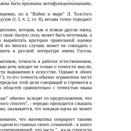
олжны быть признаны антифункциональными,
лировке, но в "Войне и мире" Л. Толстого
в (т. I, ч. 2, гл. 8), весьма точно передают
плине, которая, как и всякая другая наука,
го свою былую силу, может быть неточным, а
бы выработать критерии правильной оценки
ей во многих случаях может не совпадать с
нить в русской литературе имена Гоголя,
матиков, точность в работах естественников,
ько речь заходит не только о точности мысли,
сти выражения в искусстве. Однако в обоих
"), то его точность обычно ограничена чисто
пределах этой цели говорящий и стремится к
 областей сравнительно с точностью языка
ные" обычно исходят из предположения, что
ого гипотез", - нередко приходится слышать
о, оказывается, что никакая наука не может
нимание, что математика оперирует такими
в одном из главных своих сочинений - в книге
одчеркивавший, что часто "...из-за строгости