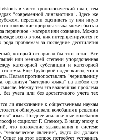
visionis в чисто хронологический план, тем
едрах "современной лингвистики". Здесь же
 рубежом, перестали оценивать ту или иную
о истолкование природы языка может быть и
 за первичное - материя или сознание. Можно
прежде всего в том, кик интерпретируются те
 рода проблемам за последние десятилетия
еный, который оспаривал бы этот тезис. Все
большей или меньшей степени упорядоченная
ежду категорией субстанции и категорией
 системы. Еще Трубецкой подчеркивал, что в
ать. Нельзя противопоставлять "чернильницу
ма, организуя "материю языка" на любом его
 смысле. Между тем эта важнейшая проблема
 без учета или без достаточного учета тех
ится ли языкознание к общественным наукам
 столетия обнаруживали колебания в решении
яется" язык. Позднее аналогичные колебания
ософ и социолог Г. Спенсер. В нашу эпоху к
ий, что положение языкознания в системе
ль "человеческое явление", будто бы должен
 Ответ на этот вопрос потребует устранить