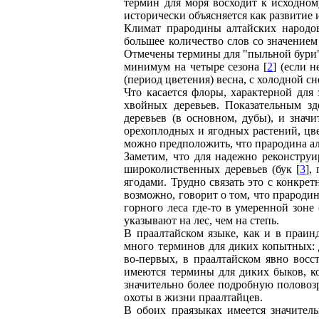
термин для моря восходит к исходном
исторически объясняется как развитие 
Климат прародины алтайских народов
большее количество слов со значением
Отмечены термины для "пыльной бури".
минимум на четыре сезона [
2
] (если 
(период цветения) весна, с холодной с
Что касается флоры, характерной для
хвойных деревьев. Показательным зд
деревьев (в основном, дубы), и значи
орехоплодных и ягодных растений, цве
можно предположить, что прародина ал
Заметим, что для надежно реконструи
широколиственных деревьев (бук [
3
],
ягодами. Трудно связать это с конкре
возможно, говорит о том, что прароди
горного леса где-то в умеренной зоне 
указывают на лес, чем на степь.
В праалтайском языке, как и в праин
много терминов для диких копытных: 
во-первых, в праалтайском явно восс
имеются термины для диких быков, ко
значительно более подробную половоз
охоты в жизни праалтайцев.
В обоих праязыках имеется значител