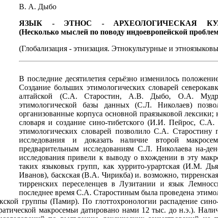
В. А. Дыбо
ЯЗЫК - ЭТНОС - АРХЕОЛОГИЧЕСКАЯ КУ
(Несколько мыслей по поводу индоевропейской пробле
(Глобализация - этнизация. Этнокультурные и этноязыковые п
В последние десятилетия серьёзно изменилось положение
Создание больших этимологических словарей северокавк
алтайской (С.А. Старостин, А.В. Дыбо, О.А. Муд
этимологической базы данных (С.Л. Николаев) позво
организованные корпуса основной праязыковой лексики; 
словаря и создание сино-тибетского (И.И. Пейрос, С.А.
этимологических словарей позволило С.А. Старостину 
исследования и доказать наличие второй макросем
предварительным исследованиям С.Л. Николаева на-дене
исследования привели к выводу о вхождении в эту макр
таких языковых групп, как хуррито-урартская (И.М. Дья
Иванов), баскская (В.А. Чирикба) и. возможно, тирренская
тирренских переселенцев в Лузитании и язык Лемносск
последнее время С.А. Старостиным была проведена этимол
ской группы (Памир). По глоттохронологии распадение сино-
тратической макросемьи датировано нами 12 тыс. до н.э.). Нал