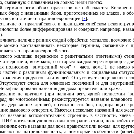
, связанную с плаванием на лодках и/или плотах.
й терминологии обоих праязыков не наблюдается. Количеств
ых блюд с названиями блюд, приготовленных из злаков, в об
ство, в отличие от праиндоевропейцев [
7
].
 отличие от праалтайского. в праиндоевропейском реконструи
инология более дифференцирована и содержит, например, назва
).
вливать наличие ранних стадий обработки металлов, возможно б
е можно восстанавливать некоторые термины, связанные с 
личается от праиндоевропейского.
йского жилища: переносное с решетчатыми (плетеными) сте
е отверстие и, возможно, со вторым входом через коридор с д
ая полисемия "внутренний угол" / "часть дома"), не имело 
ько частей с различным функциональным и социальным статусо
я хранения продуктов или вещей. Отсутствует специальное сло
. Отсутствуют слова для клановых поселений и для внутренне
е зафиксированы названия для дома правителя или храма.
ленно не круглым (при наличии регулярной полисемии "вну
ряд ли многосемейным; реконструируется название кланового 
ния деревянных деталей, возможно столбов, подпирающих кры
ание дымового отверстия. Имеется несколько названий для жест
ся названия вспомогательных строений, в частности, хлева (
 ПИЕ поселения уличного или площадного типа, но какой-то т
ениям; есть названия для дома правителя или вождя, для кругло
зывают на патрилокальность, а некоторые особенности (коле