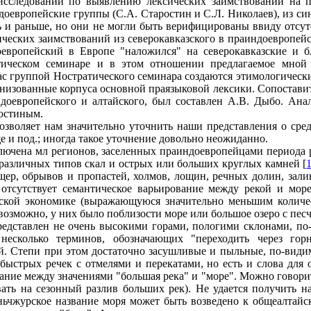
исследований по выявлению лексических заимствований на пр
оевропейские группы (С.А. Старостин и С.Л. Николаев), из син
ь и раньше, но они не могли быть верифицированы ввиду отсут
сических заимствований из северокавказского в праиндоевропе
доевропейский в Европе "наложился" на северокавказские и 
тическом семинаре и в этом отношении предлагаемое мной 
с группой Ностратического семинара создаются этимологически
ганизованные корпуса основной праязыковой лексики. Сопостав
доевропейского и алтайского, был составлен А.В. Дыбо. Ана
ростиным.
озволяет нам значительно уточнить наши представления о сред
е и под.; иногда такое уточнение довольно неожиданно.
ключена мл регионов, заселенных праиндоевропейцами периода 
различных типов скал и острых или больших круглых камней [
щер, обрывов и пропастей, холмов, лощин, речных долин, зали
отсутствует семантическое варьирование между рекой и море
ской экономике (выражающуюся значительно меньшим количес
 возможно, у них было поблизости море или большое озеро с пес
едставлен не очень высокими горами, пологими склонами, по
 несколько терминов, обозначающих "переходить через гор
ей. Степи при этом достаточно засушливые и пыльные, по-види
быстрых речек с отмелями и перекатами, но есть и слова для 
ание между значениями "большая река" и "море". Можно говори
вать на сезонный разлив больших рек). Не удается получить 
аньчжурское название моря может быть возведено к общеалтай