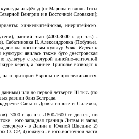
 культура альфёльд [от Мароша и вдоль Тисы
 Северной Венгрии и в Восточной Словакии];
арианты: хинкельштейнская, ниерштейнско-
ни); ранний этап (4000-3600 г. до н.э.) -
), Сабатиновка II, Александровка (Побужье).
надлежала носителям культур
Боян. Кереш и
 культуры явилась также буго-днестровская
кую культуру с культурой линейно-ленточной
ьтуре кёрёш, а раннее Триполье возводят к
, на территории Европы не прослеживаются.
м данным) или до первой четверти III тыс. (по
вых равнин близ Белграда.
междуречье Савы и Дравы на юге и Силезию,
. 3000 г. до н.э. -1800-1600 гг. до н.э., по
стоке - юго-западная граница Литвы и запад
 1) северную - в Дании и Южной Швеции; 2)
стях СССР; 4) южную - в юго-восточной части