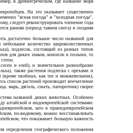
мер, в древнегреческом, где название моря
европейцев. На это указывает существенно
еменно "ясная погода" и "холодная погода".
ому, следует реконструировать членение года
ются ранняя (период таяния снега) и поздняя
ить достаточно большое число названий для
ся небольшое количество широколиственных
льха), подлесок, состоящий из разных типов
нов для диких злаков, конопли и полыни, то
 степи.
осен и елей), и значительное разнообразие
 ольха), также растения подлеска с орехами и
й (кроме хвойных, как тис и можжевельник),
Весь список растений производит впечатление
ца, марь, дягиль, сныть, папоротник) скорее
система названий диких животных. Особенно
ду алтайской и индоевропейской системами:
ндоевропейском, зато в праиндоевропейском
йском, по-видимому, можно восстанавливать
опейском, что показывает большую важность
ля определения географического положения