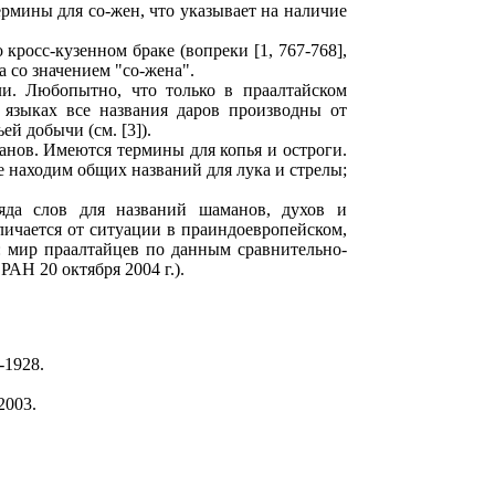
ермины для со-жен, что указывает на наличие
кросс-кузенном браке (вопреки [1, 767-768],
а со значением "со-жена".
и. Любопытно, что только в праалтайском
 языках все названия даров производны от
ей добычи (см. [3]).
анов. Имеются термины для копья и остроги.
е находим общих названий для лука и стрелы;
ряда слов для названий шаманов, духов и
личается от ситуации в праиндоевропейском,
: мир праалтайцев по данным сравнительно-
АН 20 октября 2004 г.).
7-1928.
2003.