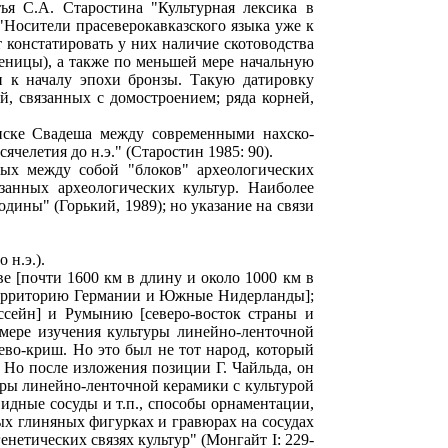
тья С.А. Старостина "Культурная лексика в
"Носители прасеверокавказского языка уже к
 констатировать у них наличие скотоводства
шеницы), а также по меньшей мере начальную
и к началу эпохи бронзы. Такую датировку
й, связанных с домостроением; ряда корней,
иске Свадеша между современными нахско-
ячелетия до н.э." (Старостин 1985: 90).
мых между собой "блоков" археологических
занных археологических культур. Наиболее
дины" (Горький, 1989); но указание на связи
 н.э.).
ве [почти 1600 км в длину и около 1000 км в
 территорию Германии и Южные Нидерланды];
ссейн] и Румынию [северо-восток страны и
мере изучения культуры линейно-ленточной
ево-криш. Но это был не тот народ, который
. Но после изложения позиции Г. Чайльда, он
туры линейно-ленточной керамики с культурой
идные сосуды и т.п., способы орнаментации,
рых глиняных фигурках и гравюрах на сосудах
енетических связях культур" (Монгайт I: 229-