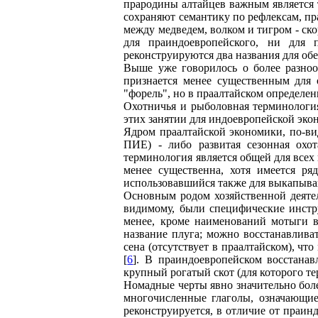
прародины алтайцев важным является 
сохраняют семантику по рефлексам, п
между медведем, волком и тигром - ско
для праиндоевропейского, ни для п
реконструируются два названия для обе
Выше уже говорилось о более разноо
признается менее существенным для 
"форель", но в праалтайском определе
Охотничья и рыболовная терминология
этих занятии для индоевропейской эко
Ядром праалтайской экономики, по-вид
ПИЕ) - либо развитая сезонная охот
терминология является общей для всех 
менее существенна, хотя имеется ря
использовавшийся также для выкапыва
Основным родом хозяйственной деятел
видимому, были специфические инстру
менее, кроме наименований мотыги в
название плуга; можно восстанавлива
сена (отсутствует в праалтайском), чт
[
6
]. В праиндоевропейском восстанав
крупный рогатый скот (для которого те
Номадные черты явно значительно боле
многочисленные глаголы, означающие 
реконструируется, в отличие от праин