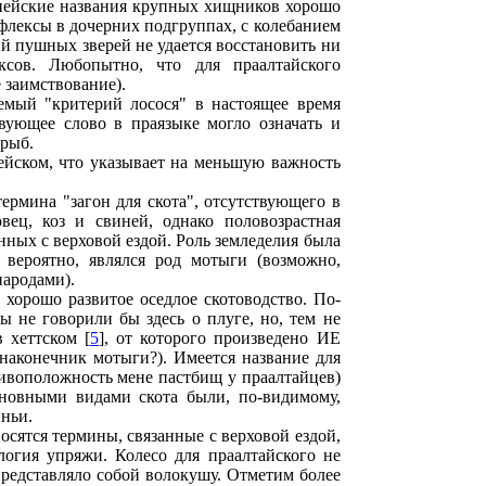
опейские названия крупных хищников хорошо
флексы в дочерних подгруппах, с колебанием
ий пушных зверей не удается восстановить ни
ексов. Любопытно, что для праалтайского
 заимствование).
емый "критерий лосося" в настоящее время
вующее слово в праязыке могло означать и
 рыб.
ейском, что указывает на меньшую важность
ермина "загон для скота", отсутствующего в
вец, коз и свиней, однако половозрастная
анных с верховой ездой. Роль земледелия была
 вероятно, являлся род мотыги (возможно,
народами).
хорошо развитое оседлое скотоводство. По-
 не говорили бы здесь о плуге, но, тем не
 хеттском [
5
], от которого произведено ИЕ
наконечник мотыги?). Имеется название для
отивоположность мене пастбищ у праалтайцев)
сновными видами скота были, по-видимому,
иньи.
сятся термины, связанные с верховой ездой,
логия упряжи. Колесо для праалтайского не
представляло собой волокушу. Отметим более