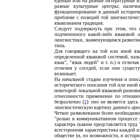
единый или на разные литературные я
разные культурные центры; налич
функционирование в данный историчес
проблеме с позиций той лингвистичес
языкознания традиция.
Следует подчеркнуть при этом, что 
подчиненного какой-либо языковой о
лингвистики, знаменующимся развитие
типа.
Для говорящего на той или иной язы
определенной языковой системой, назыв
язык", "язык людей" и т. п.) и отлич
отличия у соседей, если они сущест
возникает.
На начальной стадии изучения и опис
исторического описания той или иной
некоторой локальной языковой разнови
отнесенности применение по отношен
безразлично [
1
]: оно не является зде
лингвистическую картину данного ареа
Четкое размежевание более необходим
"ролью в коммуникативном процессе в
характера (каким представляется труд
всесторонняя характеристика каждой 
обществе (и, по возможности, в истори