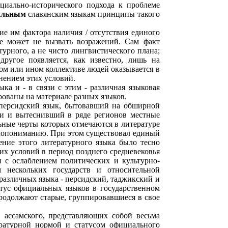
оциально-исторического подхода к проблеме
альным
славянским языкам принципы такого
ие им фактора наличия / отсутствия единого
не может не вызвать возражений. Сам факт
урного, а не чисто лингвистического плана;
другое появляется, как известно, лишь на
том или ином коллективе людей оказывается в
нением этих условий.
ка и - в связи с этим - различная языковая
рованы на материале разных языков.
 персидский язык, бытовавший на обширной
и и вытеснивший в ряде регионов местные
льные черты которых отмечаются в литературе
имопониманию. При этом существовал единый
ение этого литературного языка было тесно
тих условий в период позднего средневековья
 с ослаблением политических и культурно-
 нескольких государств и относительной
 различных языка - персидский, таджикский и
тус официальных языков в государственном
продолжают старые, группировавшиеся в свое
 ассамского, представляющих собой весьма
ратурной нормой и статусом официального