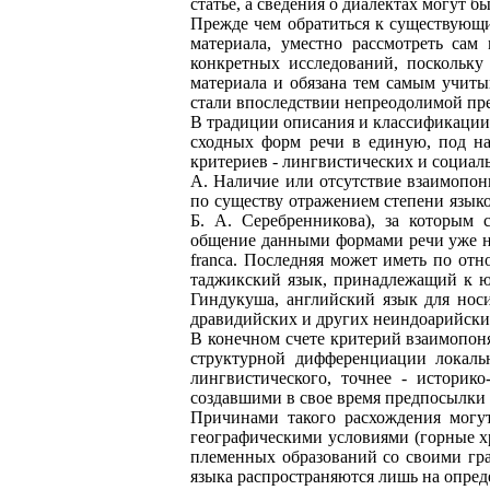
статье, а сведения о диалектах могут б
Прежде чем обратиться к существующи
материала, уместно рассмотреть сам
конкретных исследований, поскольку
материала и обязана тем самым учиты
стали впоследствии непреодолимой пре
В традиции описания и классификации 
сходных форм речи в единую, под на
критериев - лингвистических и социал
А. Наличие или отсутствие взаимопон
по существу отражением степени языко
Б. А. Серебренникова), за которым 
общение данными формами речи уже нев
franca. Последняя может иметь по от
таджикский язык, принадлежащий к юг
Гиндукуша, английский язык для носи
дравидийских и других неиндоарийски
В конечном счете критерий взаимопоня
структурной дифференциации локальн
лингвистического, точнее - историк
создавшими в свое время предпосылки
Причинами такого расхождения могу
географическими условиями (горные х
племенных образований со своими гра
языка распространяются лишь на определ