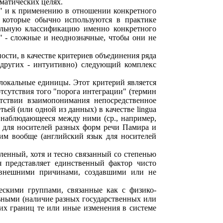
гматических целях.
т" и к применению в отношении конкретного
, которые обычно используются в практике
нальную классификацию именно конкретного
" - сложные и неоднозначные, чтобы они не
сти, в качестве критериев объединения ряда
 других - интуитивно) следующий комплекс
локальные единицы. Этот критерий является
тсутствия того "порога интеграции" (термин
утствии взаимопонимания непосредственное
ей (или одной из данных) в качестве lingua
 наблюдающееся между ними (ср., например,
я для носителей разных форм речи Памира и
 им вообще (английский язык для носителей
ленный, хотя и тесно связанный со степенью
я представляет единственный фактор чисто
 с внешними причинами, создавшими или не
скими группами, связанные как с физико-
льными (наличие разных государственных или
их границ те или иные изменения в системе