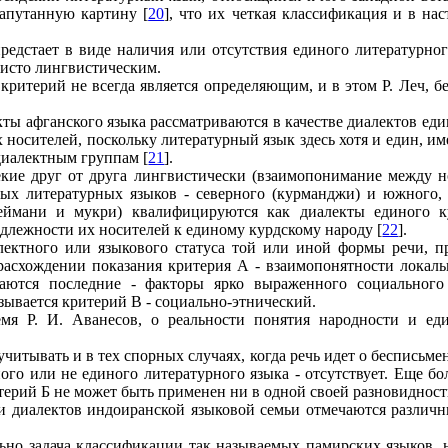
апутанную картину [
20
], что их четкая классификация и в нас
предстает в виде наличия или отсутствия единого литературно
чисто лингвистическим.
критерий не всегда является определяющим, и в этом Р. Леч, б
ты афганского языка рассматриваются в качестве диалектов ед
х носителей, поскольку литературный язык здесь хотя и един,
диалектным группам [
21
].
екие друг от друга лингвистически (взаимопонимание между 
ых литературных языков - северного (курманджи) и южного, 
улеймани и мукри) квалифицируются как диалекты единого к
длежности их носителей к единому курдскому народу [
22
].
лектного или языкового статуса той или иной формы речи, пр
ри расхождении показания критерия А - взаимопонятности лока
ются последние - факторы ярко выраженного социального 
ывается критерий В - социально-этнический.
мя Р. И. Аванесов, о реальности понятия народности и ед
учитывать и в тех спорных случаях, когда речь идет о бесписьм
ого или не единого литературного языка - отсутствует. Еще бо
критерий Б не может быть применен ни в одной своей разновидност
и диалектов индоиранской языковой семьи отмечаются различн
ельно задача классификации так называемых памирских языков,