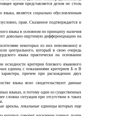
тоящее время представляется делом не столь
го языка, является социально обусловленным
езусловно, прав. Сказанное подтверждается и
иного языка в основном по принципу наличия
 имеет довольно ощутимую дифференциацию на
носителями некоторых из них невозможно) и
или центрального, который в свою очередь
урдского языка практически на основании
и исходности критерия близкого языкового
льных единиц с показаниями критериев Б и В
характера, причем при расхождении двух
инстве языка ясно свидетельствуют данные
енных языках, и потому один из существенных
лее сложна ситуация при отсутствии в таких
и.
ые ареалы, локальные единицы которых еще
 на которых говорит население горных долин