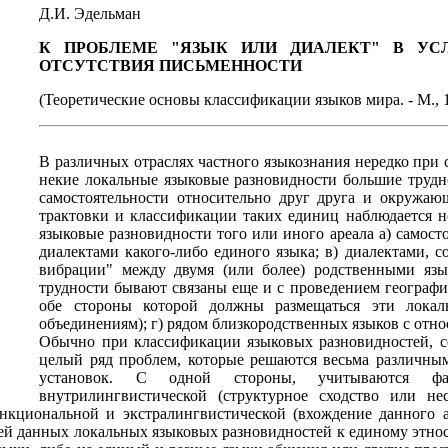
Д.И. Эдельман
К ПРОБЛЕМЕ "ЯЗЫК ИЛИ ДИАЛЕКТ" В УС
ОТСУТСТВИЯ ПИСЬМЕННОСТИ
(Теоретические основы классификации языков мира. - М., 19
В различных отраслях частного языкознания нередко при
некие локальные языковые разновидности большие трудн
самостоятельности относительно друг друга и окружаю
трактовки и классификации таких единиц наблюдается н
языковые разновидности того или иного ареала а) самос
диалектами какого-либо единого языка; в) диалектами, 
вибрации" между двумя (или более) родственными язы
трудности бывают связаны еще и с проведением географи
обе стороны которой должны размещаться эти локал
объединениям); г) рядом близкородственных языков с отно
Обычно при классификации языковых разновидностей, со
целый ряд проблем, которые решаются весьма различным
установок. С одной стороны, учитываются ф
внутрилингвистической (структурное сходство или не
нкциональной и экстралингвистической (вхождение данного а
ей данных локальных языковых разновидностей к единому этнос