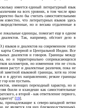
оскольку имеется единый литературный язык
азличиям на всех уровнях, в том числе ярко
орректно было бы считать самостоятельными
м известно, что литературных языков здесь
зкородственные, но и весьма отдаленные в
е локальные единицы, помогает еще в одном
диалектов. Так, например, обстоит дело в
Э.
) языков и диалектов на современном этапе
й карты Северной и Центральной Индии. Все
льных диалектов и говоров. Границы между
ка, но и территориально соприкасающихся
тков километров, но изменения эти не столь
яния растут и диалектные различия, пока не
ой заметной языковой границы, хотя на этом
я и в других направлениях; резкие границы
 гор или пустынь.
лектов, имеющих переходный характер, но и
ляя бхили и кхандеши как самостоятельные
атского, а второй - как ответвление первого,
еднего)" [
19
].
ы, принадлежащие к северо-западной ветви
и, не является для них близкородственным),