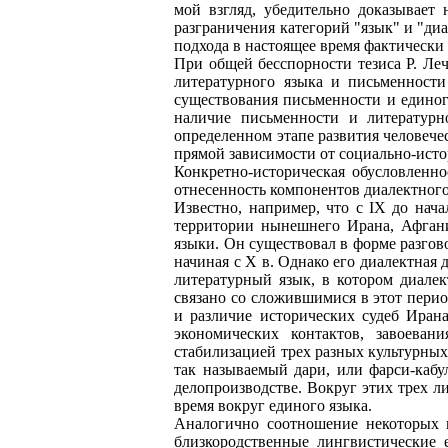
мой взгляд, убедительно доказывает 
разграничения категорий "язык" и "диа
подхода в настоящее время фактически
При общей бесспорности тезиса Р. Леч
литературного языка и письменности
существования письменности и единого
наличие письменности и литературно
определенном этапе развития человечес
прямой зависимости от социально-исто
Конкретно-историческая обусловленнос
отнесенность компонентов диалектного
Известно, например, что с IX до на
территории нынешнего Ирана, Афган
языки. Он существовал в форме разгов
начиная с X в. Однако его диалектна
литературный язык, в котором диале
связано со сложившимися в этот пери
и различие исторических судеб Иран
экономических контактов, завоеван
стабилизацией трех разных культурных 
так называемый дари, или фарси-каб
делопроизводстве. Вокруг этих трех 
время вокруг единого языка.
Аналогично соотношение некоторых и
близкородственные лингвистические