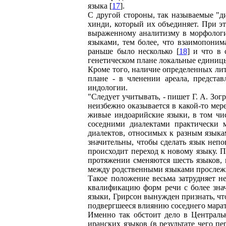
языка [
17
].
С другой стороны, так называемые "д
хинди, который их объединяет. При эт
выраженному аналитизму в морфологии
языками, тем более, что взаимопоним
раньше было несколько [
18
] и что в
генетическом плане локальные единиц
Кроме того, наличие определенных ли
плане - в членении ареала, предста
индологии.
"Следует учитывать, - пишет Г. А. Зо
неизбежно оказывается в какой-то ме
живые индоарийские языки, в том чи
соседними диалектами практически 
диалектов, относимых к разным языкам
значительны, чтобы сделать язык неп
происходит переход к новому языку. 
протяжении сменяются шесть языков, 
между родственными языками прослежив
Такое положение весьма затрудняет н
квалификацию форм речи с более зна
языки, Грирсон вынужден признать, что
подвергшееся влиянию соседнего маратх
Именно так обстоит дело в Централь
иранских языков (в результате чего п