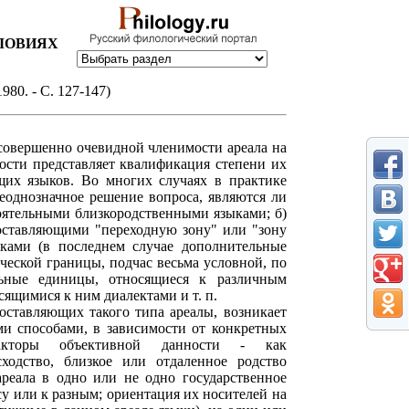
ЛОВИЯХ
80. - С. 127-147)
 совершенно очевидной членимости ареала на
ости представляет квалификация степени их
щих языков. Во многих случаях в практике
еоднозначное решение вопроса, являются ли
тоятельными близкородственными языками; б)
составляющими "переходную зону" или "зону
ками (в последнем случае дополнительные
ческой границы, подчас весьма условной, по
ьные единицы, относящиеся к различным
сящимися к ним диалектами и т. п.
ставляющих такого типа ареалы, возникает
и способами, в зависимости от конкретных
акторы объективной данности - как
сходство, близкое или отдаленное родство
реала в одно или не одно государственное
у или к разным; ориентация их носителей на