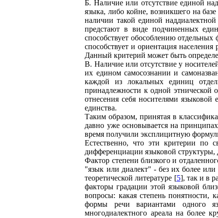
Б. Наличие или отсутствие единой на
языка, либо койне, возникшего на баз
наличии такой единой наддиалектной 
предстают в виде подчиненных един
способствует обособлению отдельных 
способствует и ориентация населения 
Данный критерий может быть определен
В. Наличие или отсутствие у носителе
их едином самосознании и самоназван
каждой из локальных единиц отдель
принадлежности к одной этнической об
отнесения себя носителями языковой 
единства.
Таким образом, принятая в классифик
давно уже основывается на принципах
время получили эксплицитную формули
Естественно, что эти критерии по 
дифференциации языковой структуры, 
Фактор степени близкого и отдаленно
"язык или диалект" - без их более или
теоретической литературе [
5
], так и в
факторы градации этой языковой близ
вопросы: какая степень понятности, 
формы речи вариантами одного яз
многодиалектного ареала на более кр