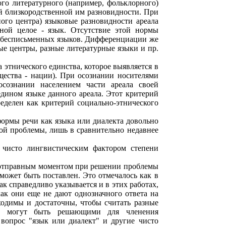
го литературного (например, фольклорного)
ой близкородственной им разновидности. При
ого центра) языковые разновидности ареала
ной целое - язык. Отсутствие этой нормы
- бесписьменных языков. Дифференциации же
ые центры, разные литературные языки и пр.
 этнического единства, которое выявляется в
щества - нации). При осознании носителями
сознании населением части ареала своей
едином языке данного ареала. Этот критерий
еделен как критерий социально-этнического
ормы речи как языка или диалекта довольно
той проблемы, лишь в сравнительно недавнее
 чисто лингвистическим фактором степени
и отправным моментом при решении проблемы
 может быть поставлен. Это отмечалось как в
как справедливо указывается и в этих работах,
ак они еще не дают однозначного ответа на
ходимы и достаточны, чтобы считать разные
ии могут быть решающими для членения
 вопрос "язык или диалект" и другие чисто