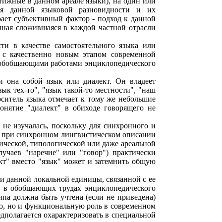
тижные в данном ареале языки), на один или
ля данной языковой разновидности и их
ает субъективный фактор - подход к данной
нная сложившаяся в каждой частной отрасли
ти в качестве самостоятельного языка или
а с качественно новым этапом современной
, обобщающими работами энциклопедического
и она собой язык или диалект. Он владеет
зык тех-то", "язык такой-то местности", "наш
носитель языка отмечает к тому же небольшие
онятие "диалект" в обиходе говорящего не
не изучалась, поскольку для синхронного и
о, при синхронном лингвистическом описании
ической, типологической или даже ареальной
учаев "наречие" или "говор") практически
ект" вместо "язык" может и затемнить общую
и данной локальной единицы, связанной с ее
и в обобщающих трудах энциклопедического
ипа должна быть учтена (если не приведена)
ю, но и функциональную роль в современном
редполагается охарактеризовать в специальной