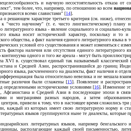
нецелесообразность и научную несостоятельность отказа от с
лект", тем более, что, например, по отношению ко всем
национ
 признаются всеми славистами" [
14
].
а о решающем характере третьего критерия (см. ниже), отнесен
 к "чисто научному" (т. е. чисто лингвистическому) плану 
 литературного языка - явление социального и социально-культ
го языка носит исторический характер, поскольку и то и 
кого общества, а факт наличия единого литературного языка в 
рических условий его существования и может изменяться с изме
ть фактора наличия или отсутствия единого литературного язы
 континуума одного и того же ареала - могут быть проиллюстри
чала XVI в. существовал единый так называемый классический
истана и Средней Азии, распространившийся до границ Инди
орного языка, расчлененного на диалекты, факт наличия и отде
я дифференциация была относительно невелика и не мешала вза
ктные различия были сглажены [
15
]. Появление и распростран
од определенными историческими условиями [
16
]. Изменение э
а, Афганистана и Средней Азии в последующие эпохи в связи
иями и миграциями разных народов, а затем образованием
центров, привели к тому, что в настоящее время сложились три
ули, каждый из которых имеет свою литературную норму и ста
литературных языков группируются ныне те диалекты, которые 
ндоарийских литературных языков, например бенгальского и
 единицы, располагающие каждый своей письменностью, лите