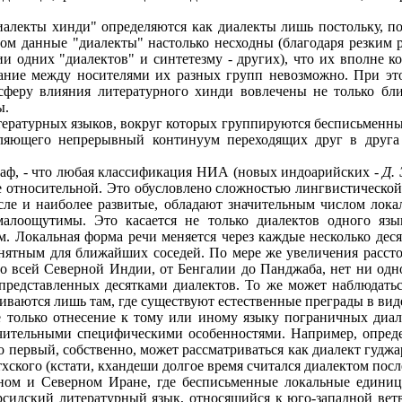
иалекты хинди" определяются как диалекты лишь постольку, п
ом данные "диалекты" настолько несходны (благодаря резким р
 одних "диалектов" и синтетезму - других), что их вполне к
ание между носителями их разных групп невозможно. При это
 сферу влияния литературного хинди вовлечены не только бли
ы.
тературных языков, вокруг которых группируются бесписьменны
вляющего непрерывный континуум переходящих друг в друга 
граф, - что любая классификация НИА (новых индоарийских -
Д. 
ре относительной. Это обусловлено сложностью лингвистическо
сле и наиболее развитые, обладают значительным числом лока
малоощутимы. Это касается не только диалектов одного язы
. Локальная форма речи меняется через каждые несколько деся
онятным для ближайших соседей. По мере же увеличения рассто
По всей Северной Индии, от Бенгалии до Панджаба, нет ни одн
представленных десятками диалектов. То же может наблюдатьс
аются лишь там, где существуют естественные преграды в виде
е только отнесение к тому или иному языку пограничных диа
чительными специфическими особенностями. Например, опреде
 первый, собственно, может рассматриваться как диалект гуджар
ского (кстати, кхандеши долгое время считался диалектом посл
ном и Северном Иране, где бесписьменные локальные единиц
ерсидский литературный язык, относящийся к юго-западной ветв