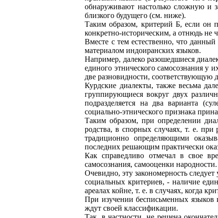
обнаруживают настолько сложную и з
близкого будущего (см. ниже).
Таким образом, критерий Б, если он 
конкретно-историческим, а отнюдь не 
Вместе с тем естественно, что данный 
материалом индоиранских языков.
Например, далеко разошедшиеся диалек
единого этнического самосознания у и
две разновидности, соответствующую 
Курдские диалекты, также весьма дал
группирующиеся вокруг двух различн
подразделяется на два варианта (с
социально-этнического признака прина
Таким образом, при определении диа
родства, в спорных случаях, т. е. п
традиционно определяющими оказыва
последних решающим практически оказ
Как справедливо отмечал в свое вре
самосознания, самооценки народности.
Очевидно, эту закономерность следует 
социальных критериев, - наличие един
ареалах койне, т. е. в случаях, когда 
При изучении бесписьменных языков 
ждут своей классификации.
Так, в частности, не решена окончат