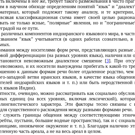
ыть включены в нее же, требует такого размежевания в чисто пра
м в научном обиходе определениям понятий "язык" и "диалек
 материал, который подлежит такому анализу, и те критерии
 всякая классификационная схема имеет своей целью рацио
вать не только ясные, "полярные" явления, но и "пограничные
градой на ее пути.
различных компонентов индоиранского языкового мира, в частно
званием "язык" учитывается (в одних работах сознательно, в
ьных.
имания между носителями форм речи, представляющих разные 
вой дифференциации (на разных уровнях языка), наличия или о
становится невозможным диалектное смешение [
3
]. При отс
озможно, и их носители вынуждены прибегать к какой-то треть
ношению к данным формам речи более отдаленное родство, чем
о-западной ветви иранских языков, в качестве языка общени
телей индоарийских языков и т. п.) или быть неродственной
х языков Индии).
тности, очевидно, можно рассматривать как социально обуслов
ых единиц (на всех уровнях, включая лексический), котора
о-лингвистического характера. Эти факторы тесно связаны
 для существенного расхождения между разными формами речи.
т служить границы общения между соответствующими этниче
ребты, пустыни, большие водные пространства), так и с социа
ницами, иноязычное окружение и т. п.). Благодаря наличию эт
енную часть ареала, а не на весь ареал в целом.