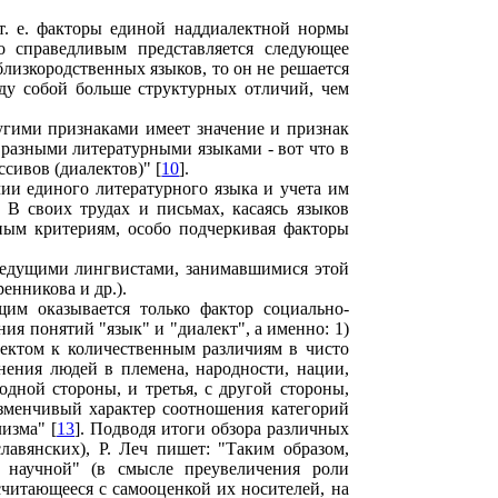
.
т. е. факторы единой наддиалектной нормы
о справедливым представляется следующее
близкородственных языков, то он не решается
ду собой больше структурных отличий, чем
ругими признаками имеет значение и признак
разными литературными языками - вот что в
сивов (диалектов)" [
10
].
ии единого литературного языка и учета им
В своих трудах и письмах, касаясь языков
нным критериям, особо подчеркивая факторы
 ведущими лингвистами, занимавшимися этой
енникова и др.).
им оказывается только фактор социально-
ния понятий "язык" и "диалект", а именно: 1)
лектом к количественным различиям в чисто
нения людей в племена, народности, нации,
одной стороны, и третья, с другой стороны,
изменчивый характер соотношения категорий
изма" [
13
]. Подводя итоги обзора различных
лавянских), Р. Леч пишет: "Таким образом,
о научной" (в смысле преувеличения роли
считающееся с самооценкой их носителей, на