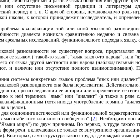
зыки, либо на единый и разные языки общения или другие прес
ие или отсутствие письменной традиции и литературы д
кий период и т. п. С другой стороны, немаловажную роль игр
кой школы, к которой принадлежит исследователь, и определе
проблема квалификации той или иной языковой разновиднос
бщности диалекта возникла сравнительно недавно и связан
м ареальных исследований, функционального подхода к языку
ковой разновидности не существует вопроса, представляет л
ая ее языком ("такой-то язык", "язык такого-то народа", или "я
ая его от языка другой местности или народа (наблюдательный 
уют, и наличие или отсутствие полного взаимопонимания). П
ания системы конкретных языков проблема "язык или диалект" 
 языковой разновидности она была нерелевантна. Действительн
дности, при исследовании ее истории или определении ее генет
ию к ней терминов "язык" или "диалект" (а также в ряде сл
сь квалификационным (хотя иногда употребление термина "диал
ла в целом).
о для социолингвистической или функциональной характеристик
 масштабе того или иного сообщества" [
2
]. Необходимо оно 
 "Языки мира") по двум причинам. Во-первых, в труде такого т
из форм речи, включающая не только ее внутреннюю организаци
и). Во-вторых, сама структура такого труда, где каждый язык п