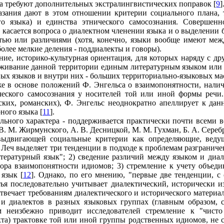
гда требуют дополнительных экстралингвистических поправок [
9
]
азания дают в этом отношении критерии социального плана, 
го языка) и единства этнического самосознания. Совершенн
 касается вопроса о диалектном членении языка и о выделении 
тью или различиями (хотя, конечно, языки вообще имеют меж
более мелкие деления - поддиалекты и говоры).
ние, историко-культурная ориентация, для которых наряду с д
уживание данной территории единым литературным языком или 
ых языков и внутри них - больших территориально-языковых мас
же в основе положений Ф. Энгельса о взаимопонятности, налич
ческого самосознания у носителей той или иной формы речи. 
ских, романских), Ф. Энгельс неоднократно апеллирует к да
ного языка [
11
].
ального характера - поддерживается практически почти всеми
В. М. Жирмунского, А. В. Десницкой, М. М. Гухман, Б. А. Серебр
выдвигающей социальные критерии как определяющие, ведущ
. Леч выделяет три тенденции в подходе к проблемам разграниче
тературный язык"; 2) сведение различий между языком и диа
тора взаимопонятности идиомов; 3) стремление к учету объеди
 язык [
12
]. Однако, по его мнению, "первые две тенденции, с 
ья последовательно учитывает диалектический, исторически 
отвечает требованиям диалектического и исторического материал
и диалектов в разных языковых группах (главным образом, с
м неизбежно приводит исследователей стремление к "чист
кта) трактовке той или иной группы родственных идиомов, не 