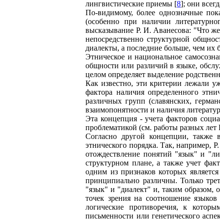
лингвистические приемы [
8
]; они все
По-видимому, более однозначные пок
(особенно при наличии литературно
высказывание Р. И. Аванесова: "Что же
непосредственно структурной общнос
диалекты, а последние больше, чем их 
Этническое и национальное самосозна
общности или различий в языке, обсл
целом определяет выделение родственн
Как известно, эти критерии лежали у
фактора наличия определенного этни
различных групп (славянских, герман
взаимопонятности и наличия литератур
Эта концепция - учета факторов соци
проблематикой (см. работы разных лет 
Согласно другой концепции, также 
этнического порядка. Так, например, Р
отождествление понятий "язык" и "ли
структурном плане, а также учет фак
одним из признаков которых является
принципиально различны. Только трет
"язык" и "диалект" и, таким образом, 
точек зрения на соотношение языков 
логические противоречия, к которы
письменности или генетического аспе