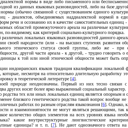
ддиалектной нормы в виде либо письменного или бесписьменно
е одной из данных языковых разновидностей, либо на базе друг
нормы (обычно связанной с существованием единого культурн
иц - диалектов, объединяемых наддиалектной нормой в еди
форм речи и осознанию их в качестве самостоятельных единиц 
разных областей промежуточного ареала на различные культурн
, по-видимому, как критерий социально-культурного порядка.
й различных локальных языковых разновидностей данного ареала
ии своей народности (или - на высших ступенях развития об
ного этнического статуса своей группы, либо же - при о
щности, другой части ареала - к другой, - трудно говорить о 
единицы к той или иной этнической общности может быть опр
ации индоиранских языков традиция квалификации локальной ф
, которые, несмотря на относительно длительную разработку э
ровку в теоретической литературе [
4
].
своей природе неоднозначны. Первый из них тесно связан с
два других носят более ярко выраженный социальный характер.
го родства тех или иных локальных единиц является опорным 
 менее близкого генетического родства такой вопрос вообще не
 различных работах по разным отраслям языкознания [
6
]. Однако, 
ости и взаимопонятности не могут являться решающими, так к
какое количество общих элементов на всех уровнях языка необ
ыка? какие внутриструктурные лингвистические критер
упные единицы? и т. п. [
7
]. Не дают однозначного ответа на