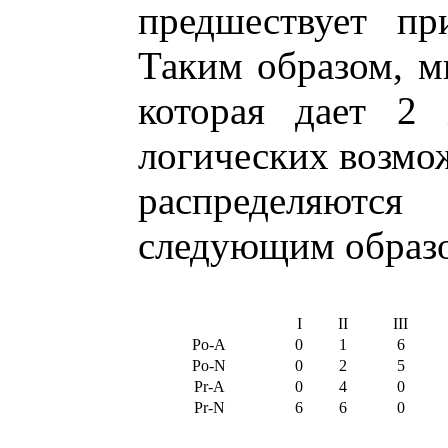
предшествует пр
Таким образом, м
которая дает 2
логических возмож
распределяютс
следующим образо
I
II
III
Po-A
0
1
6
Po-N
0
2
5
Pr-A
0
4
0
Pr-N
6
6
0