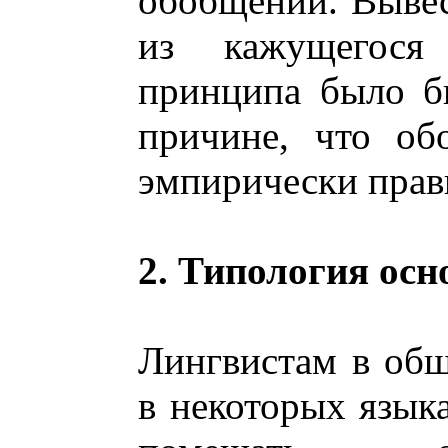
обобщений. Выве
из кажущегося
принципа было б
причине, что об
эмпирически пра
2. Типология осн
Лингвистам в общ
в некоторых язык