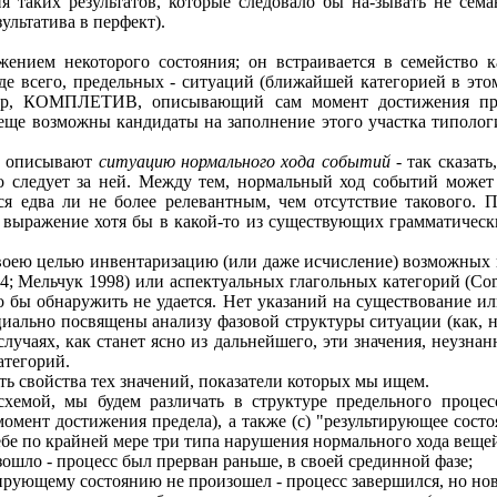
ия таких результатов, которые следовало бы на-зывать не сем
ультатива в перфект).
тижением некоторого состояния; он встраивается в семейство
е всего, предельных - ситуаций (ближайшей категорией в этом
имер, КОМПЛЕТИВ, описывающий сам момент достижения пре
е еще возможны кандидаты на заполнение этого участка типолог
кт описывают
ситуацию нормального хода событий
- так сказат
то следует за ней. Между тем, нормальный ход событий може
ся едва ли не более релевантным, чем отсутствие такового. 
 выражение хотя бы в какой-то из существующих грамматическ
своею целью инвентаризацию (или даже исчисление) возможных 
994; Мельчук 1998) или аспектуальных глагольных категорий (Co
то бы обнаружить не удается. Нет указаний на существование и
циально посвящены анализу фазовой структуры ситуации (как, н
 случаях, как станет ясно из дальнейшего, эти значения, неуз
атегорий.
ь свойства тех значений, показатели которых мы ищем.
хемой, мы будем различать в структуре предельного процесса
омент достижения предела), а также (c) "результирующее состо
бе по крайней мере три типа нарушения нормального хода веще
ошло - процесс был прерван раньше, в своей срединной фазе;
тирующему состоянию не произошел - процесс завершился, но нов