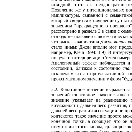
исходной; этот факт неоднократно от
Появление же у интенциональных пока
импликатуры, связанной с семантико
который сводится к появлению у стат
значением "прекращенного прошлого"
рассмотрено в разделе 3 в связи с сем
отнюдь не появляется автоматически в
что высказывания типа
Джон читал кн
стало иным: Джон вполне мог продолж
например, Klein 1994: 3-9). В интере
получают интерпретацию 'имел намерени
Аналогичный эффект наблюдается и 
состоянии, близком к состоянию
спа
исключаем из антирезультативной зо
проксимативном значении у форм "буд
2.2. Конативное значение выражается
значений конативное значение чаще в
значение указывает на реализацию 
возможности дальнейшего развития; п
дальнейшего развития ситуации не прои
контекстов такое значение просто мо
конечной точки, а сообщает, что он
отсутствии этого финала, ср. вопрос э
случаях у говорящего была возможно