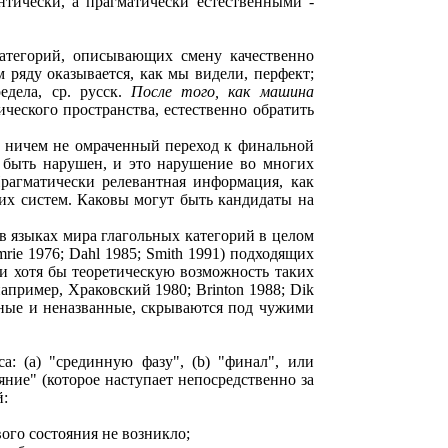
антически, а прагматически естественными -
 категорий, описывающих смену качественно
 ряду оказывается, как мы видели, перфект;
дела, ср. русск.
После того, как машина
ического пространства, естественно обратить
ь, ничем не омраченный переход к финальной
т быть нарушен, и это нарушение во многих
Прагматически релевантная информация, как
их систем. Каковы могут быть кандидаты на
в языках мира глагольных категорий в целом
mrie 1976; Dahl 1985; Smith 1991) подходящих
ли хотя бы теоретическую возможность таких
апример, Храковский 1980; Brinton 1988; Dik
нанные и неназванные, скрываются под чужими
: (a) "срединную фазу", (b) "финал", или
яние" (которое наступает непосредственно за
й:
ого состояния не возникло;