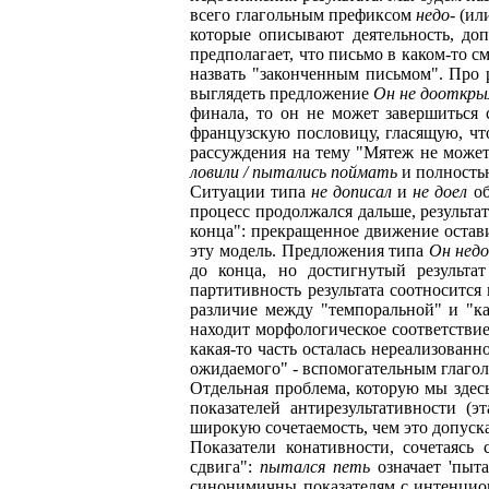
всего глагольным префиксом
недо
- (и
которые описывают деятельность, до
предполагает, что письмо в каком-то с
назвать "законченным письмом". Про 
выглядеть предложение
Он не дооткры
финала, то он не может завершиться 
французскую пословицу, гласящую, чт
рассуждения на тему "Мятеж не может
ловили / пытались поймать
и полност
Ситуации типа
не дописал
и
не доел
об
процесс продолжался дальше, результа
конца": прекращенное движение остав
эту модель. Предложения типа
Он нед
до конца, но достигнутый результа
партитивность результата соотносится 
различие между "темпоральной" и "ка
находит морфологическое соответствие 
какая-то часть осталась нереализован
ожидаемого" - вспомогательным глаго
Отдельная проблема, которую мы здесь
показателей антирезультативности (э
широкую сочетаемость, чем это допуска
Показатели конативности, сочетаясь
сдвига":
пытался петь
означает 'пыт
синонимичны показателям с интенцио