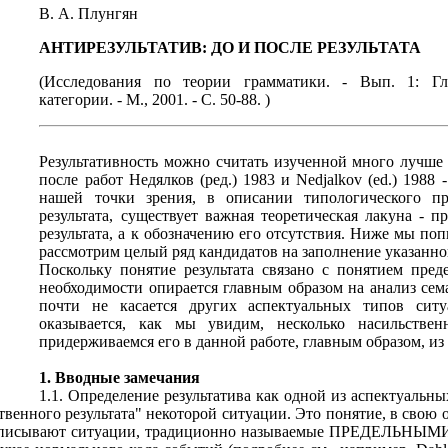
В. А. Плунгян
АНТИРЕЗУЛЬТАТИВ: ДО И ПОСЛЕ РЕЗУЛЬТАТА
(Исследования по теории грамматики. - Вып. 1: Гл
категории. - М., 2001. - С. 50-88. )
Результативность можно считать изученной много лучше 
после работ Недялков (ред.) 1983 и Nedjalkov (ed.) 1988 
нашей точки зрения, в описании типологического пр
результата, существует важная теоретическая лакуна - п
результата, а к обозначению его отсутствия. Ниже мы по
рассмотрим целый ряд кандидатов на заполнение указанно
Поскольку понятие результата связано с понятием пред
необходимости опирается главным образом на анализ сем
почти не касается других аспектуальных типов ситу
оказывается, как мы увидим, несколько насильствен
придерживаемся его в данной работе, главным образом, и
1. Вводные замечания
1.1. Определение результатива как одной из аспектуальны
твенного результата" некоторой ситуации. Это понятие, в свою 
описывают ситуации, традиционно называемые ПРЕДЕЛЬНЫМИ, т