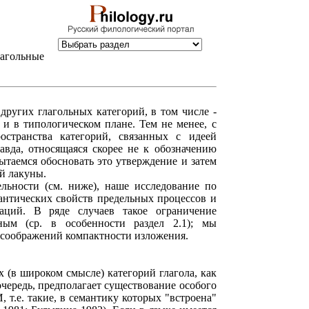
агольные
других глагольных категорий, в том числе -
- и в типологическом плане. Тем не менее, с
остранства категорий, связанных с идеей
равда, относящаяся скорее не к обозначению
пытаемся обосновать это утверждение и затем
й лакуны.
ельности (см. ниже), наше исследование по
антических свойств предельных процессов и
аций. В ряде случаев такое ограничение
ным (ср. в особенности раздел 2.1); мы
з соображений компактности изложения.
х (в широком смысле) категорий глагола, как
очередь, предполагает существование особого
.е. такие, в семантику которых "встроена"