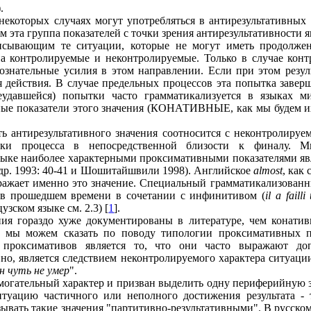
).
некоторых случаях могут употребляться в антирезультативных 
ом эта группа показателей с точки зрения антирезультативности 
исывающим те ситуации, которые не могут иметь продолжен
на контролируемые и неконтролируемые. Только в случае конт
ознательные усилия в этом направлении. Если при этом резуль
действия. В случае предельных процессов эта попытка заверш
неудавшейся) попытки часто грамматикализуется в языках 
чные показатели этого значения (КОНАТИВНЫЕ, как мы будем и
ть антирезультативного значения соотносится с неконтролир
овки процесса в непосредственной близости к финалу. М
 наиболее характерными проксимативными показателями яв
 др. 1993: 40-41 и Шошитайшвили 1998). Английское
almost
, как
ражает именно это значение. Специальный грамматикализованн
в прошедшем времени в сочетании с инфинитивом (
il a faill
зском языке см. 2.3) [
1
].
ия гораздо хуже документированы в литературе, чем конативн
о мы можем сказать по поводу типологии проксимативных п
ю проксимативов является то, что они часто выражают д
вно, является следствием неконтролируемого характера ситуаци
н чуть не умер
".
могательный характер и призван выделить одну периферийную з
итуацию частичного или неполного достижения результата - т
зывать такие значения "партитивно-результативными". В русско