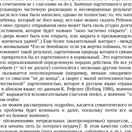
ли сочетанием
не
с глаголами на
до
-). Значение партитивного резу
пускающую частичную реализацию и несовершенные результа
мысле все-таки было написано, однако не полностью; то, что на
ребенка, который
не доел кашу,
все-таки можно сказать
Ребенок
л окно
: процесс открывания окна может быть сколь угодно долги
состоянием, которое будет названо "окно частично открыто". 
о дверь может быть или открыта, или закрыта и призывающую, 
 кончиться удачей".) Еще более показательный контраст - ме
ью аномальным
*Его не допоймали
: если уж жертва поймана, то о
означают такой результат, партитивная природа которого связа
т превратился бы из партитивного в нормальный. Это партитивн
ило нереализованной определенную порцию действия. Не все 
оедает
(= 'ест не досыта') соотносятся с несколько другим типо
т оказывается неполноценным (например, меньше ожидаемого
не со смыслом "не до конца", а скорее с малой интенсивностью
чественной" партитивностью, которое в русском языке отража
в айнском языке: по данным К. Рефсинг (Refsing 1986), значени
ной" выражается вспомогательным глаголом
niwkes
, а значение 
лом
orakse
.
 не можем рассматривать подробно, касается семантического п
та проблема будет возникать и далее, поскольку почти все 
ет их базовое значение).
 с обозначениями непредельных (контролируемых) процессов,
ался
начать
петь [и потерпел неудачу]'. В этом качестве собс
нальным значением (типа
намереваться, собираться
и др.), для