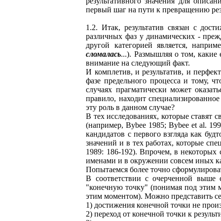
результативного значения для описан
первый шаг на пути к превращению рез
1.2. Итак, результатив связан с дос
различных фаз у динамических - прежд
другой категорией является, напр
сломалась
...). Размышляя о том, каки
внимание на следующий факт.
И комплетив, и результатив, и перфе
фазе предельного процесса и тому, ч
случаях прагматически может оказать
правило, находит специализированное
эту роль в данном случае?
В тех исследованиях, которые ставят 
(например, Bybee 1985; Bybee et al. 1
кандидатов с первого взгляда как буд
значений и в тех работах, которые спе
1989: 186-192). Впрочем, в некоторых
именами и в окружении совсем иных к
Попытаемся более точно сформулироват
В соответствии с очерченной выше с
"конечную точку" (понимая под этим м
этим моментом). Можно представить се
1) достижения конечной точки не произ
2) переход от конечной точки к резуль