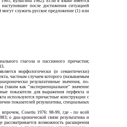
 1981; Булыгина 1982). Если в языке имеется
, наступившее после достижения ситуацией
й могут служить русское предложение (1) или
иального глагола и пассивного причастия;
83.
является морфологически (и семантически)
екта, частным случаем которого (называемым
диахронически результативные значения, по-
а (таким как "экспериенциальное" значение
чные показатели для выражения перфекта и
фекта используются причастные конструкции с
аличии показателей результатива, специальных
впрочем, Coseriu 1976: 98-99, где - по всей
83; о диа-хронической связи результатива и
где рассматривается возможность расширения