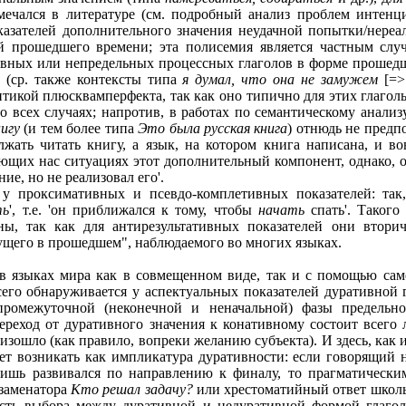
мечался в литературе (см. подробный анализ проблем интенц
зателей дополнительного значения неудачной попытки/нереал
й прошедшего времени; эта полисемия является частным случ
ивных или непредельных процессных глаголов в форме прошедш
 (ср. также контексты типа
я думал, что она не замужем
[=> 
антикой плюсквамперфекта, так как оно типично для этих глаго
о всех случаях; напротив, в работах по семантическому анализ
игу
(и тем более типа
Это была русская книга
) отнюдь не предп
ать читать книгу, а язык, на котором книга написана, и вов
сующих нас ситуациях этот дополнительный компонент, однако, 
е, но не реализовал его'.
у проксимативных и псевдо-комплетивных показателей: та
ть
', т.е. 'он приближался к тому, чтобы
начать
спать'. Такого
ны, так как для антирезультативных показателей они вторич
ущего в прошедшем", наблюдаемого во многих языках.
 в языках мира как в совмещенном виде, так и с помощью са
сего обнаруживается у аспектуальных показателей дуративной 
промежуточной (неконечной и неначальной) фазы предельн
ереход от дуративного значения к конативному состоит всего 
зошло (как правило, вопреки желанию субъекта). И здесь, как и
жет возникать как импликатура дуративности: если говорящий 
 лишь развивался по направлению к финалу, то прагматически
кзаменатора
Кто решал задачу?
или хрестоматийный ответ школь
сть выбора между дуративной и недуративной формой глагола