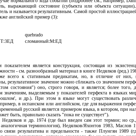
учае нормального хода событий (подробнее см., например, Dahl
ль, выражающий состояние (субъекта или объекта ситуации)
атель и называется результативным. Самой простой иллюстрацие
также английский пример (3):
quebrado
СТ:3ЕД
сломанный:М:ЕД
м показателем является конструкция, состоящая из экзистенц
жности - см. разнообразный материал в книге Недялков (ред.) 19
же всего к стативным предикатам, но, в отличие от них, 
ны, результативное значение можно сближать со значением перф
ом состояния") оно, строго говоря, и является; более того, 
м значениям, выделяемым у показателей перфекта в языках мир
рошлом', и др.). При этом в языке могут существовать разли
 например, в испанском или английском, где для выражения пер
современный русский является примером языка, в котором, при н
ожет быть, правильно сказать "пока не существует").
Недялков и др. 1974 (где был введен сам этот термин; но ср., 
 аналогичная терминология), Недялков/Яхонтов 1983, Маслов 19
, о связи результатива и предельности - также Плунгян 1989 (