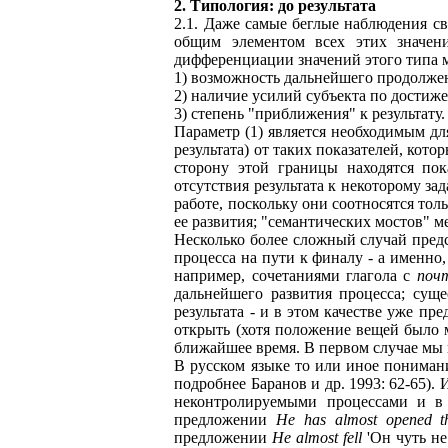
2. Типология: до результата
2.1. Даже самые беглые наблюдения св
общим элементом всех этих значени
дифференциации значений этого типа м
1) возможность дальнейшего продолжен
2) наличие усилий субъекта по достиже
3) степень "приближения" к результату.
Параметр (1) является необходимым дл
результата) от таких показателей, ко
сторону этой границы находятся пок
отсутствия результата к некоторому з
работе, поскольку они соотносятся тол
ее развития; "семантических мостов" 
Несколько более сложный случай пред
процесса на пути к финалу - а именно,
например, сочетаниями глагола с
поч
дальнейшего развития процесса; суще
результата - и в этом качестве уже п
открыть (хотя положение вещей было м
ближайшее время. В первом случае мы 
В русском языке то или иное понимани
подробнее Баранов и др. 1993: 62-65).
неконтролируемыми процессами и в э
предложении
He has almost opened t
предложении
He almost fell
'Он чуть не