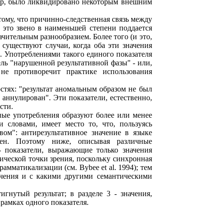
мер, было ликвидировано некоторым внешним
тому, что причинно-следственная связь между
 это звено в наименьшей степени поддается
ачительным разнообразием. Более того (и это,
существуют случаи, когда оба эти значения
). Употреблениями такого единого показателя
ель "нарушенной результативной фазы" - или,
не противоречит практике использования
остях: "результат аномальным образом не был
 аннулирован". Эти показатели, естественно,
сти.
ные употребления образуют более или менее
словами, имеет место то, что, пользуясь
ом": антирезультативное значение в языке
ичен. Поэтому ниже, описывая различные
- показатели, выражающие только значения
тической точки зрения, поскольку синхронная
амматикализации (см. Bybee et al. 1994); тем
ачения и с какими другими семантическими
гнутый результат; в разделе 3 - значения,
рамках одного показателя.