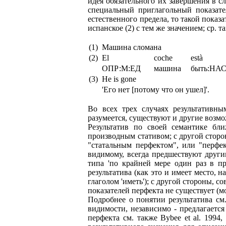
идея обязательного их завершения в сл
специальный приглагольный показате
естественного предела, то такой показ
испанское (2) с тем же значением; ср. 
(1)
Машина сломана
(2)
El
coche
està
ОПР:М:ЕД
машина
быть:НА
(3)
He is gone
'Его нет [потому что он ушел]'.
Во всех трех случаях результативны
разумеется, существуют и другие возмо
Результатив по своей семантике бли
производным стативом; с другой сторо
"статальным перфектом", или "перфект
видимому, всегда предшествуют други
типа 'по крайней мере один раз в п
результатива (как это и имеет место,
глаголом 'иметь'); с другой стороны, 
показателей перфекта не существует (м
Подробнее о понятии результатива см. 
видимости, независимо - предлагается
перфекта см. также Bybee et al. 1994