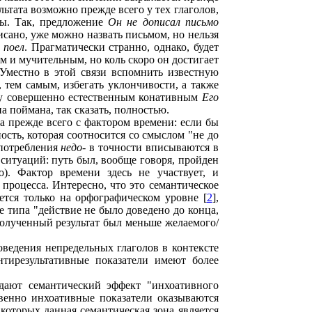
льтата возможно прежде всего у тех глаголов,
ты. Так, предложение
Он не дописал письмо
писано, уже можно назвать письмом, но нельзя
 поел
. Прагматически странно, однако, будет
м и мучительным, но коль скоро он достигает
(Уместно в этой связи вспомнить известную
тем самым, избегать уклончивости, а также
жду совершенно естественным конативным
Его
на поймана, так сказать, полностью.
на прежде всего с фактором времени: если бы
ость, которая соотносится со смыслом "не до
употребления
недо
- в точности вписываются в
м ситуаций: путь был, вообще говоря, пройден
). Фактор времени здесь не участвует, и
 процесса. Интересно, что это семантическое
ется только на орфографическом уровне [
2
],
е типа "действие не было доведено до конца,
"полученный результат был меньше желаемого/
оведения непредельных глаголов в контексте
антирезультативные показатели имеют более
 дают семантический эффект "инхоативного
твенно инхоативные показатели оказываются
 которых данная семантическая зона является