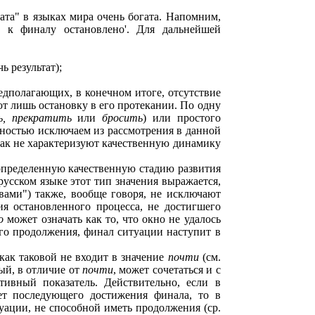
тата" в языках мира очень богата. Напомним,
и к финалу остановлено'. Для дальнейшей
ь результат);
едполагающих, в конечном итоге, отсутствие
ют лишь остановку в его протекании. По одну
ь, прекратить
или
бросить
) или простого
лностью исключаем из рассмотрения в данной
никак не характеризуют качественную динамику
 определенную качественную стадию развития
русском языке этот тип значения выражается,
ивами") также, вообще говоря, не исключают
ия остановленного процесса, не достигшего
но
может означать как то, что окно не удалось
ого продолжения, финал ситуации наступит в
как таковой не входит в значение
почти
(см.
рый, в отличие от
почти
, может сочетаться и с
тивный показатель. Действительно, если в
т последующего достижения финала, то в
туации, не способной иметь продолжения (ср.