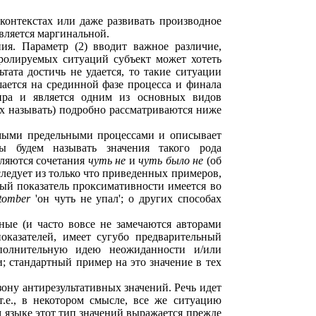
контекстах или даже развивать производное
является маргинальной.
ия. Параметр (2) вводит важное различие,
ролируемых ситуаций субъект может хотеть
тата достичь не удается, то такие ситуации
ается на срединной фазе процесса и финала
мира и является одним из основных видов
х называть) подробно рассматриваются ниже
уемыми предельными процессами и описывает
ы будем называть значения такого рода
ляются сочетания
чуть не
и
чуть было не
(об
 следует из только что приведенных примеров,
ый показатель проксимативности имеется во
i tomber
'он чуть не упал'; о других способах
ые (и часто вовсе не замечаются авторами
оказателей, имеет сугубо предварительный
ополнительную идею неожиданности и/или
и; стандартный пример на это значение в тех
ону антирезультативных значений. Речь идет
.е., в некотором смысле, все же ситуацию
м языке этот тип значений выражается прежде