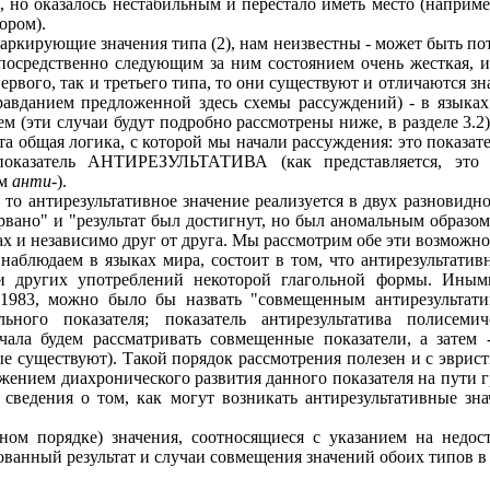
о, но оказалось нестабильным и перестало иметь место (напри
ором).
аркирующие значения типа (2), нам неизвестны - может быть по
посредственно следующим за ним состоянием очень жесткая, и
первого, так и третьего типа, то они существуют и отличаются зн
авданием предложенной здесь схемы рассуждений) - в языках 
м (эти случаи будут подробно рассмотрены ниже, в разделе 3.2
а общая логика, с которой мы начали рассуждения: это показат
показатель АНТИРЕЗУЛЬТАТИВА (как представляется, это 
ом
анти
-).
 то антирезультативное значение реализуется в двух разновидн
рвано" и "результат был достигнут, но был аномальным образом
ах и независимо друг от друга. Мы рассмотрим обе эти возможно
наблюдаем в языках мира, состоит в том, что антирезультатив
и других употреблений некоторой глагольной формы. Иными 
1983, можно было бы назвать "совмещенным антирезультатив
льного показателя; показатель антирезультатива полисем
ачала будем рассматривать совмещенные показатели, а затем 
ые существуют). Такой порядок рассмотрения полезен и с эврис
ажением диахронического развития данного показателя на пути гр
сведения о том, как могут возникать антирезультативные зн
ном порядке) значения, соотносящиеся с указанием на недости
ованный результат и случаи совмещения значений обоих типов в 