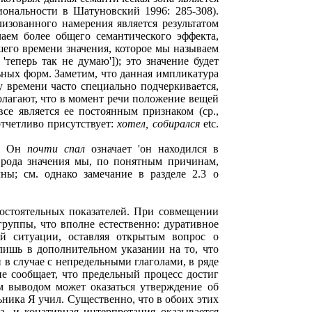
иональности в Шатуновский 1996: 285-308).
изованного намерения является результатом
аем более общего семантического эффекта,
его времени значения, которое мы называем
'теперь так не думаю']); это значение будет
льных форм. Заметим, что данная импликатура
у времени часто специально подчеркивается,
олагают, что в момент речи положение вещей
се является ее постоянным признаком (ср.,
отчетливо присутствует:
хотел, собирался
etc.
к, Он
почти спал
означает 'он находился в
 рода значения мы, по понятным причинам,
ны; см. однако замечание в разделе 2.3 о
мостоятельных показателей. При совмещении
группы, что вполне естественно: дуративное
ой ситуации, оставляя открытым вопрос о
лишь в дополнительном указании на то, что
 в случае с непредельными глаголами, в ряде
не сообщает, что предельный процесс достиг
м выводом может оказаться утверждение об
ника Я учил. Существенно, что в обоих этих
, и конативная интерпретация оказывается