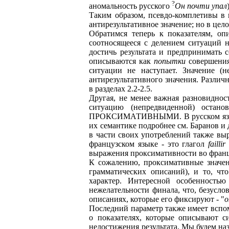
?
аномальность русского
Он почти упал
Таким образом, псевдо-комплетивы в 
антирезультативное значение; но в цел
Обратимся теперь к показателям, оп
соотносящееся с делением ситуаций 
достичь результата и предпринимать с
описываются как
попытки
совершения 
ситуации не наступает. Значение (
антирезультативного значения. Разли
в разделах 2.2-2.5.
Другая, не менее важная разновиднос
ситуацию (непредвиденной) остан
ПРОКСИМАТИВНЫМИ. В русском языке
их семантике подробнее см. Баранов и
в части своих употреблений также вы
французском языке - это глагол
faillir
выражения проксимативности во францу
К сожалению, проксимативные значен
грамматических описаний), и то, чт
характер. Интересной особенность
нежелательности финала, что, безусло
описаниях, которые его фиксируют - "
о
Последний параметр также имеет вспо
о показателях, которые описывают с
недостижения результата. Мы будем на