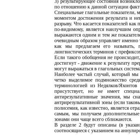
3) результирующее состояния возникл
по отношению к данной ситуации факт
Специальные глагольные показатели, м
моментом достижения результата и не
разрыву. Что касается показателей как 
по-видимому, является наилучшим опр
выражаются одним и тем же показателе
очевидным образом управляет именно т
как мы предлагаем его называть, 
лингвистических терминов с префикс
Если такого обобщения не происходит,
достигнут - движение к результату пре
могут выражаться в глагольных систем
Наиболее частый случай, который мы 
четко выделимое подмножество сред
терминологией из Недялков/Яхонтов 
присутствует, но не имеет специа
антирезультативные значения, мы сн
антрирезультативной зоны (если таков
полисемия, как известно, является отр
самым, мы получаем дополнительные 
зонами они чаще всего сближаются.
В разделе 2 будут описаны (в указан
соотносящиеся с указанием на аннулир