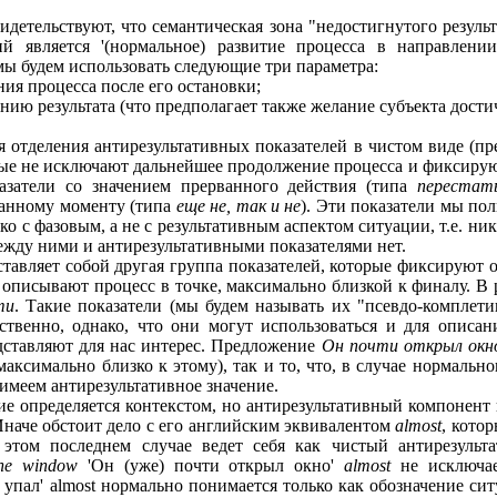
идетельствуют, что семантическая зона "недостигнутого резуль
й является '(нормальное) развитие процесса в направлени
ы будем использовать следующие три параметра:
ия процесса после его остановки;
нию результата (что предполагает также желание субъекта достич
я отделения антирезультативных показателей в чистом виде (пр
торые не исключают дальнейшее продолжение процесса и фиксиру
азатели со значением прерванного действия (типа
перестат
аданному моменту (типа
еще не, так и не
). Эти показатели мы по
ько с фазовым, а не с результативным аспектом ситуации, т.е. 
между ними и антирезультативными показателями нет.
ставляет собой другая группа показателей, которые фиксируют
 описывают процесс в точке, максимально близкой к финалу. В 
ти
. Такие показатели (мы будем называть их "псевдо-комплет
ственно, однако, что они могут использоваться и для описан
редставляют для нас интерес. Предложение
Он почти открыл ок
аксимально близко к этому), так и то, что, в случае нормальн
имеем антирезультативное значение.
е определяется контекстом, но антирезультативный компонент 
 Иначе обстоит дело с его английским эквивалентом
almost
, кото
том последнем случае ведет себя как чистый антирезульта
he window
'Он (уже) почти открыл окно'
almost
не исключае
 упал' almost нормально понимается только как обозначение си