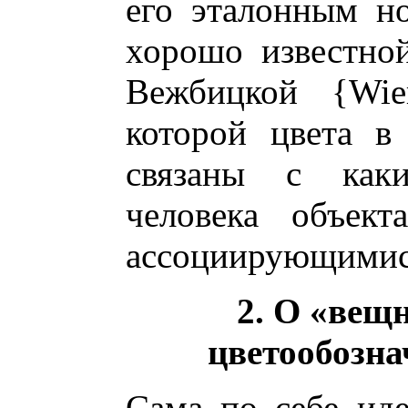
его эталонным н
хорошо известно
Вежбицкой {Wier
которой цвета в
связаны с как
человека объек
ассоциирующимися
2. О «вещ
цветообозна
Сама по себе ид