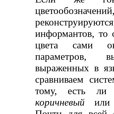
цветообозн
реконструируютс
информантов, то 
цвета сами ок
параметров, 
выраженных в яз
сравниваем сист
тому, есть л
коричневый
или к
Почти для всей 