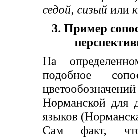
седой, сизый
или
3. Пример сопо
перспекти
На определенно
подобное сопос
цветообозначени
Норманской для 
языков (Норманска
Сам факт, что