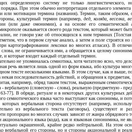
их определенную систему не только лингвистического, но
) порядка. При этом обычно интерпретация отдельного элемента
 или мотивации термина (названия). Термин, таким образом, о
тороны, культурный термин (например,
дед, коляда, веселка, в
ии (или даже омонимии), а на основе его семантической 
 микрополе оказывается своего рода текстом, который может бы
алии, не говори уже об относящихся к ним терминах [Толста
етим, что в первом случае анализ, а затем и поле строятся но 
 при картографировании лексики во многих атласах). В отличи
 слова, не ограничивается ими, а обращается к целому синоними
е, и которые входит каждый отдельный термин.
тельно не упоминалась семиотика, хотя читателю ясно, что дело
ная речь является лишь одной из форм языка, ибо культура мно
дном тексте несколькими языками. В этом случае, как и выше, п
 некая последовательность действий, и обращения к предметам
читая, например, обряд таким текстом, выраженным семиотичес
 - вербальную (словесную - слова), реальную (предметную - пр
 с. 63-77]. В обряде, ритуале и в некоторых других культурных
ного семиотического языка часто выступают как синонимы, и пот
 которых вербальная сторона отсутствует (например, использу
тельно из вербального текста (заговоры), существуют и ра
ти пропорции во многих случаях зависят от жанра обрядового т
и акционалыюго языка (кода), как и языковая синонимика, не яв
ритуально окрашенной, крайне редко нейтральной. На этом ос
ько вербальной его стороны, но и стороны акциональной и реал