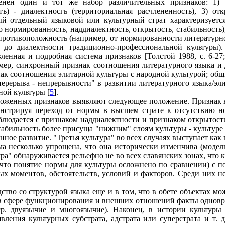
нен один и тот же набор различительных признаков: 1) н
тъ) - диалектносгь (территориальная расчлененность), 3) отк
дый отдельный языковой или культурный страт характеризуетс
о нормированность, наддиалектность, открытость, стабильность
противоположность (например, от нормированности литературно
ы до диалектности традиционно-профессиональной культуры
вленная и подробная система признаков [Толстой 1988, с. 6-27
мер, синхронный признак соотношения литературного языка и д
нак соотношения элитарной культуры с народной культурой; об
перерыва - непрерывности" в развитии литературного языка/эл
ной культуры [
5
].
ложенных признаков выявляют следующее положение. Признак н
нстрируя переход от нормы в высшем страте к отсутствию н
блюдается с признаком наддиалектности и признаком открытости
табильность более присуща "нижним" слоям культуры - культур
ное развитие. "Третья культура" во всех случаях выступает как
ема несколько упрощена, что она исторически изменчива (моде
ьтура" обнаруживается рельефно не во всех славянских зонах, что
, что понятие нормы для культуры осложнено по сравнении) с 
х моментов, обстоятельств, условий и факторов. Среди них не
ство со структурой языка еще и в том, что в обете объектах м
в сфере функционирования и внешних отношений факты одновре
(ср. двуязычие и многоязычие). Наконец, в истории культуры
явления культурных субстрата, адстрата или суперстрата и т. 