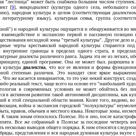
я "лестница" может быть снабжена большим числом ступенек. 
ект [
9
], микродиалект (культура одного села, небольшого со
ию), народная культура в целом (соответствующая диалектно
я литературному языку), культурная семья, группа (соответс
ной") и народной культуры ощущается и обнаруживается во мно
 взаимодействие и экспансию первой и пассивную позицию в
ществования несходной зоны "третьей культуры". Другое дело и 
ерные черты крестьянской народной культуры стираются по
я внутренние границы в пределах одного страта, в пределах 
турные диалекты различного ранга. Задача эта не из легких, иб
принципу, единой программе. Она не может был. разрешена в
я культура
диалектна
, что все ее явления и формы функцион
вной степенью различия. Это находит свое яркое выражени
]. Что же касается инвариантов, то это уже некий конструкт, со
либо реальный текст, чаще всего на основе его "наибольшей худ
тология в современных условиях не может обойтись без лин
ся в активном развитии такой автономной дисциплины, как кул
ний в этой специальной области знания. Колее того, видимо, 
ивизация, война и экспансия городской "полукультуры" неумол
ыта, нравов, обычаев и местного языка. Некоторые зоны, несмо
 К таким зонам относилось Полесье. Но и оно, после катастроф
яти. Все же собранный в Полесье за последние четверть век
лать несколько выводов общего порядка. К ним относятся следую
бряды, представления и вся народная духовная культура вкупе 