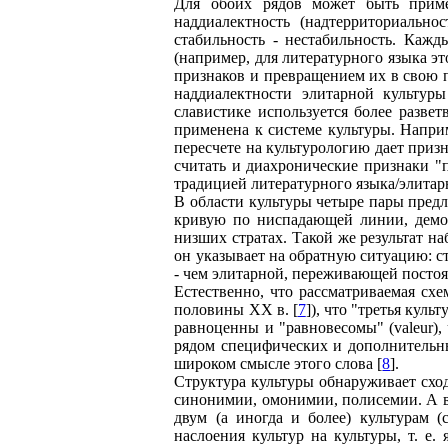
Для обоих рядов может быть приме
наддиалектность (надтерриториальнос
стабильность - нестабильность. Каж
(например, для литературного языка эт
признаков и превращением их в свою 
наддиалектности элитарной культур
славистике используется более развет
применена к системе культуры. Напри
пересчете на культурологию дает приз
считать и диахронические признаки "
традицией литературного языка/элитар
В области культуры четыре пары пред
кривую по ниспадающей линии, демо
низших стратах. Такой же результат на
он указывает на обратную ситуацию: с
- чем элитарной, переживающей постоян
Естественно, что рассматриваемая сх
половины XX в. [
7
]), что "третья кул
равноценны и "равновесомы" (valeur)
рядом специфических и дополнительны
широком смысле этого слова [
8
].
Структура культуры обнаруживает сход
синонимии, омонимии, полисемии. А 
двум (а иногда и более) культурам 
наслоения культур на культуры, т. е. 