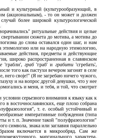
ьный и культурный (культурообразующий, в
им (акциональным), - то он может и должен
 случай более широкой культурологической
.
зворачивались" ритуальные действия и целые
а свертывании сюжета до мотива, а мотива до
еологизма до слова оставался один шаг, и нам
на этимологию или на народную этимологию,
зываемые действия, предметы и действующие
гия, широко распространенная в славянском
е
'грабли',
граб
'граб' и
грабити
'сгребать',
после того как пастухи вечером загонят в селе
е, него своjе!" (Я не загребаю ничего чужого,
 пазуху и на вопрос другой девушки, что у нее
домогались и меня, и тебя, и той, что смотрит
 условии серьезного внимания к языку как к
его в восточнославянских, еще плохо собрана
луфразеология", т. е. особый устойчивый и
оеобразные императивные побуждения (типа
еты и т. п. Значение такой "полуфразеологии"
ного символа, знака или заглавия параллельно
образом включается в микрообряд. Сам же
ромежуточного, маргинального характера.