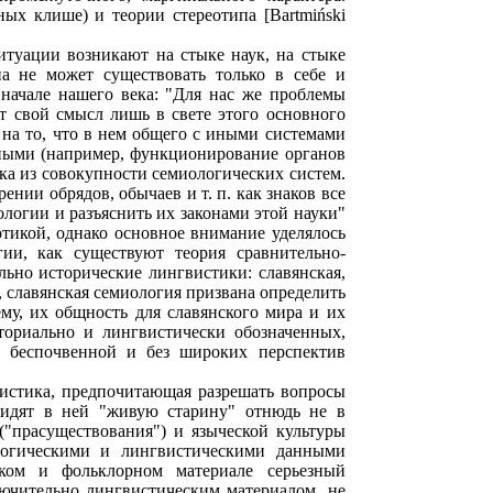
ных клише) и теории стереотипа [Bartmiński
итуации возникают на стыке наук, на стыке
а не может существовать только в себе и
начале нашего века: "Для нас же проблемы
т свой смысл лишь в свете этого основного
на то, что в нем общего с иными системами
нными (например, функционирование органов
ыка из совокупности семиологических систем.
ении обрядов, обычаев и т. п. как знаков все
ологии и разъяснить их законами этой науки"
отикой, однако основное внимание уделялось
и, как существуют теория сравнительно-
льно исторические лингвистики: славянская,
р, славянская семиология призвана определить
му, их общность для славянского мира и их
иториально и лингвистически обозначенных,
 беспочвенной и без широких перспектив
истика, предпочитающая разрешать вопросы
 видят в ней "живую старину" отнюдь не в
"прасуществования") и языческой культуры
ологическими и лингвистическими данными
еском и фольклорном материале серьезный
лючительно лингвистическим материалом, не