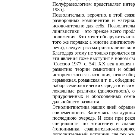
Полуфразеологизм представляет интер
1985].
Позволительно, вероятно, в этой свя
разнородных компонентов и материа
исключительно для себя. Позволител
лингвистики - это прежде всего проб
положения. Кто хочет обнаружить ист
того же порядка; а многие лингвисти
речи), следует рассматривать лишь во 
Благодаря этому не только прольется с
эти явления тоже выступит в новом све
[Соссюр 1977, с. 54]. XX век прошел
развитию теории семиотики и общей
исторического языкознания, некое общ
германская, романская и т. п., объеди
набор семиологических средств и сим
локальные различия (диалектность), 
приуроченных и обособленных семио
дальнейшего развития.
Этнолингвистика наших дней обращен
современности. Занимаясь культурно
последнюю очередь. И если при реко
специалисты по этногенезу и славя
(топонимика, сравнительно-историч
дополнительный источник для тех же 