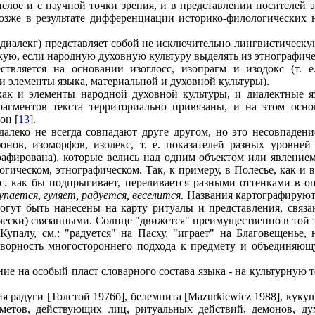
елое и с научной точки зрения, и в представлении носителей 
позже в результате дифференциации историко-филологических 
родиалекг) представляет собой не исключительно лингвистическ
кую, если народную духовную культуру выделять из этнографиче
ествляется на основании изоглосс, изопрагм и изодокс (т.
 элементы языка, материальной и духовной культуры).
как и элементы народной духовной культуры, и диалектные я
агментов текста территориально привязаны, и на этом осно
он [
13
].
далеко не всегда совпадают друге другом, но это несовпаден
онов, изоморфов, изолекс, т. е. показателей разных уровней
рафирована), которые велись над одним объектом или явлением
огическом, этнографическом. Так, к примеру, в Полесье, как и 
т.с. как бы подпрыгивает, переливается разными оттенками в 
упается, гуляет, радуется, веселится
. Названия картографируютс
могут быть нанесены на карту ритуалы и представления, связ
ески) связанными. Солнце "движется" преимущественно в той зо
упалу, см.: "радуется" на Пасху, "играет" на Благовещенье, 
ворность многостороннего подхода к предмету и объединяющ
ание на особый пласт словарного состава языка - на культурну
 радуги [Толстой 1976б], белемнита [Mazurkiewicz 1988], кукушк
дметов, действующих лиц, ритуальных действий, демонов, ду