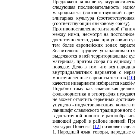
Предложенная выше культурологическа
следующая последовательность: идиол
макродиалект (соответствующий нареч
элитарная культура (соответствующа
(соответствующий языковому союзу).
Противопоставление элитарной ("книж
между ними, несмотря на постоянное
достаточно четко, даже при условии су
тем более европейских зонах характ
Значительно труднее устанавливаютс
выделяются в ней территориальные куль
материала, притом сбора по единому 
порядке. Дело в том, что вся народна
внутридиалектных вариантов с нера
многочисленные варианты текстов [
10
качестве инварианта избирается какой-
Подобно тому как славянская диалек
фольклористика и этнография нуждают
не может отметить серьезных достиже
упущено - индустриализация, коллект
ландшафт славянского традиционного б
в достаточной полноте и разнообразии.
зияющей дырой в районе нижней Прип
культуры Полесья" [
12
] позволяет сде
1. Народный язык, говоры, народные о