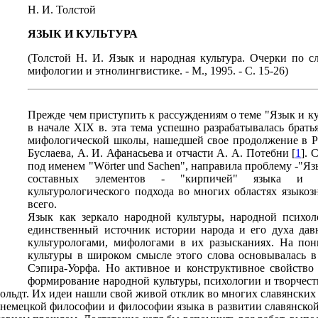
Н. И. Толстой
ЯЗЫК И КУЛЬТУРА
(Толстой Н. И. Язык и народная культура. Очерки по с
мифологии и этнолингвистике. - М., 1995. - С. 15-26)
Прежде чем приступить к рассуждениям о теме "Язык и ку
в начале XIX в. эта тема успешно разрабатывалась брат
мифологической школы, нашедшей свое продолжение в Рос
Буслаева, А. И. Афанасьева и отчасти А. А. Потебни [
1
]. 
под именем "Wörter und Sachen", направила проблему -"Яз
составных элементов - "кирпичей" языка и ку
культурологического подхода во многих областях языкоз
всего.
Язык как зеркало народной культуры, народной психо
единственный источник истории народа и его духа дав
культурологами, мифологами в их разысканиях. На по
культуры в широком смысле этого слова основывалась в 
Сэпира-Уорфа. Но активное и конструктивное свойство 
формирование народной культуры, психологии и творчест
мбольдт. Их идеи нашли свой живой отклик во многих славянских 
 немецкой философии и философии языка в развитии славянской