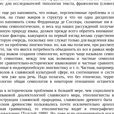
ес дли исследователей типологии текста, фразеологии (словес
зи еще раз напомнить, что новые, перспективные проблемы и с
лов, на стыке жанров и структур и что ни одна дисциплин
ьно напомнить слова Фердинанда де Соссюра, сказанные им в 
лемы семиологические, и весь ход наших рассуждений получае
инную природу языка, должен прежде всего обратить внимание 
ческие факторы, кажущиеся на первый взгляд весьма существе
вторую очередь, поскольку они служат только для выделения яз
вет на проблемы лингвистики. но, как мы полагаем, при рассмотр
те, так что явится потребность объединить их все в рамках миф
 под знаком создания семиологии, которую чаще называли семи
 семиотике, между тем как возможны и частные семиологи
ее сравнительно-историческое языкознание и частные сравните
ненные в индоевропейскую лингвистику и т. п. Частная, наприме
волов в славянской культурной сфере, их соотношение и систе
о чем уже шла речь. Надо полагать, что без этнически, терр
логии общая семиология в некотором отношении останется
а к историческим проблемам в большей мере, чем социолингв
-языковой диалектологией славянского мира, этнолингвисты
нструкции славянской прародины, славянскою древнего быта (
нским древностям пользовались почти исключительно архе
еская грамматика), то этнолингвисты видят в этнографич
изыскании [Толстой 1989]. Но даже если ограничиваться иск