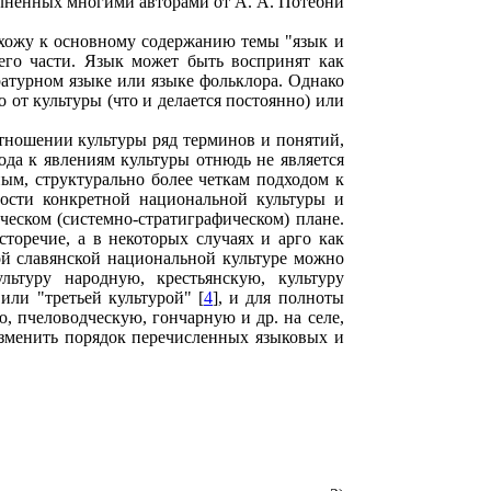
олненных многими авторами от А. А. Потебни
ехожу к основному содержанию темы "язык и
его части. Язык может быть воспринят как
ературном языке или языке фольклора. Однако
 от культуры (что и делается постоянно) или
отношении культуры ряд терминов и понятий,
да к явлениям культуры отнюдь не является
ым, структурально более четкам подходом к
ности конкретной национальной культуры и
еском (системно-стратиграфическом) плане.
торечие, а в некоторых случаях и арго как
ой славянской национальной культуре можно
льтуру народную, крестьянскую, культуру
ли "третьей культурой" [
4
], и для полноты
, пчеловодческую, гончарную и др. на селе,
 изменить порядок перечисленных языковых и