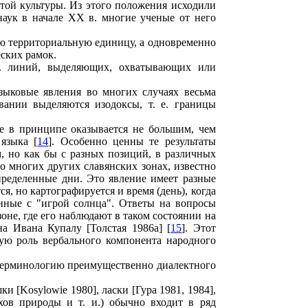
этой культуры. Из этого положения исходили
наук в начале XX в. многие ученые от него
ую территориальную единицу, а одновременно
ских рамок.
 е. линий, выделяющих, охватывающих или
зыковые явления во многих случаях весьма
вании выделяются изодоксы, т. е. границы
ие в принципе оказывается не большим, чем
 языка [
14
]. Особенно ценны те результаты
, но как бы с разных позиций, в различных
во многих других славянских зонах, известно
определенные дни. Это явление имеет разные
я, но картографируется и время (день), когда
анные с "игрой солнца". Ответы на вопросы
не, где его наблюдают в таком состоянии на
на Ивана Купалу [Толстая 1986а] [
15
]. Этот
ую роль вербального компонента народного
ю терминологию преимущественно диалектного
и [Kosylowie 1980], ласки [Гура 1981, 1984],
хов природы и т. и.) обычно входит в ряд