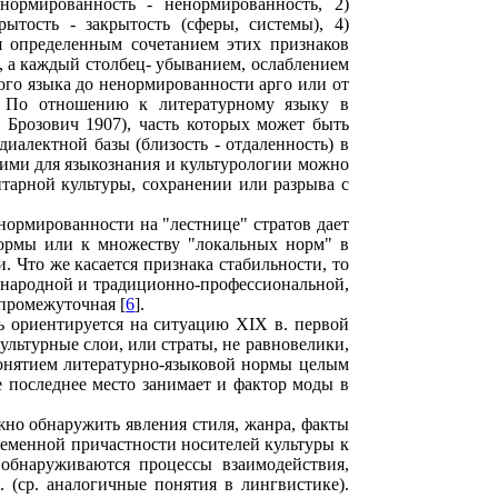
ормированность - ненормированность, 2)
рытость - закрытость (сферы, системы), 4)
я определенным сочетанием этих признаков
), а каждый столбец- убыванием, ослаблением
го языка до ненормированности арго или от
). По отношению к литературному языку в
; Брозович 1907), часть которых может быть
иалектной базы (близость - отдаленность) в
щими для языкознания и культурологии можно
итарной культуры, сохранении или разрыва с
ормированности на "лестнице" стратов дает
ормы или к множеству "локальных норм" в
. Что же касается признака стабильности, то
е народной и традиционно-профессиональной,
 промежуточная [
6
].
ль ориентируется на ситуацию XIX в. первой
 культурные слои, или страты, не равновелики,
понятием литературно-языковой нормы целым
 последнее место занимает и фактор моды в
ожно обнаружить явления стиля, жанра, факты
менной причастности носителей культуры к
 обнаруживаются процессы взаимодействия,
д. (ср. аналогичные понятия в лингвистике).