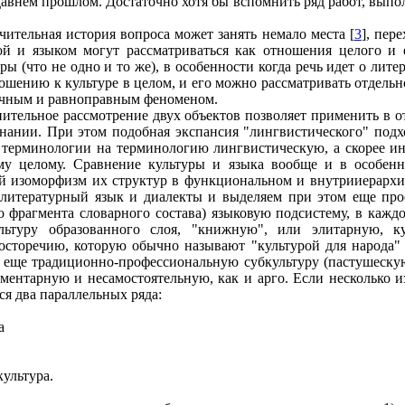
едавнем прошлом. Достаточно хотя бы вспомнить ряд работ, вып
чительная история вопроса может занять немало места [
3
], пер
ой и языком могут рассматриваться как отношения целого и 
ы (что не одно и то же), в особенности когда речь идет о лит
ошению к культуре в целом, и его можно рассматривать отдельно
начным и равноправным феноменом.
внительное рассмотрение двух объектов позволяет применить в 
нании. При этом подобная экспансия "лингвистического" подхо
 терминологии на терминологию лингвистическую, а скорее ин
ому целому. Сравнение культуры и языка вообще и в особен
й изоморфизм их структур в функциональном и внутрииерархич
литературный язык и диалекты и выделяем при этом еще прос
 фрагмента словарного состава) языковую подсистему, в кажд
ьтуру образованного слоя, "книжную", или элитарную, ку
сторечию, которую обычно называют "культурой для народа" и
а еще традиционно-профессиональную субкультуру (пастушескую
агментарную и несамостоятельную, как и арго. Если несколько
ся два параллельных ряда:
а
культура.