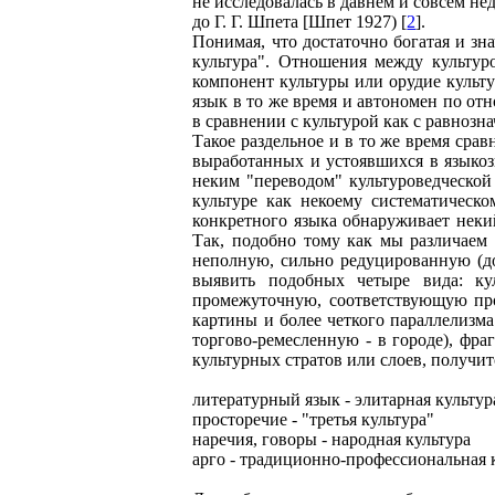
не исследовалась в давнем и совсем н
до Г. Г. Шпета [Шпет 1927) [
2
].
Понимая, что достаточно богатая и зна
культура". Отношения между культур
компонент культуры или орудие культур
язык в то же время и автономен по отн
в сравнении с культурой как с равноз
Такое раздельное и в то же время сра
выработанных и устоявшихся в языкоз
неким "переводом" культуроведческой
культуре как некоему систематическ
конкретного языка обнаруживает неки
Так, подобно тому как мы различаем 
неполную, сильно редуцированную (до
выявить подобных четыре вида: кул
промежуточную, соответствующую про
картины и более четкого параллелизм
торгово-ремесленную - в городе), фр
культурных стратов или слоев, получит
литературный язык - элитарная культур
просторечие - "третья культура"
наречия, говоры - народная культура
арго - традиционно-профессиональная 