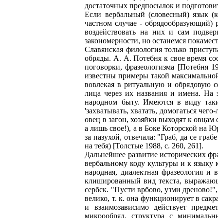
достаточных предпосылок и подготови
Если вербальный (словесный) язык (
частном случае - обрядообразующий) 
воздействовать на них и сам подвер
закономерности, но останемся покамес
Славянская филология только приступ
обряды. А. А. Потебня к свое время с
поговорки, фразеологизма [Потебня 191
известны примеры такой максимальной
вовлекая в ритуальную и обрядовую с
лица через их названия и имена. На 
народном быту. Имеются в виду таки
'захватывать, хватать, домогаться чего
овец в загон, хозяйки выходят к овцам 
а лишь свое!), а в Боке Которской на Ю
за пазухой, отвечала: "Граб, да се граб
на тебя) [Толстые 1988, с. 260, 261].
Дальнейшее развитие исторических фр
вербальному коду культуры и к языку 
народная, диалектная фразеология и 
клишированный вид текста, выражающ
сербск. "Пусти врбово, узми дреново!"
велико, т. к. она функционирует в сак
и взаимозависимо действует предме
микрообряд, структура с минимальн