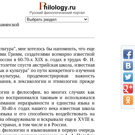
лавянской
льтура", мне хотелось бы напомнить, что еще
ьями Гримм, создателями всемирно известной
сии в 60-70-х XIX в. годах в трудах Ф. И.
Столетие спустя австрийская школа, известная
ык и культура" по пути конкретного изучения
льтуры, продемонстрировав важность
нания, в лексикологии и этимологии прежде
логии и философии, во многих случаях как
но воспринимался таковым и использовался
нимании неразрывности и единства языка и
30-40-х годах нашего века известная школа
языка и его способность воздействовать на
ва обнаруживали и вскрывали еще в XVIII в.
странах, в том числе и в России.
 филологии и языкознания в первую очередь