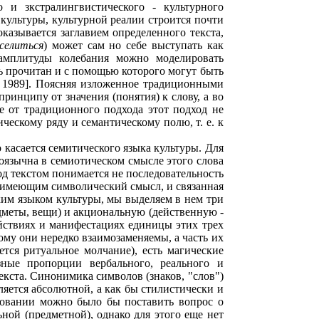
 и зкстралингвистического - культурного
 культуры, культурной реалии строится почти
казывается заглавием определенного текста,
еселиться
) может сам но себе выступать как
амплитуды колебания можно моделировать
ть прочитан и с помощью которого могут быть
я 1989]. Поясняя изложенное традиционными
принципу от значения (понятия) к слову, а во
е от традиционного подхода этот подход не
ческому ряду и семантическому полю, т. е. к
 касается семитического языка культуры. Для
гоязычна в семиотическом смысле этого слова
од текстом понимается не последовательность
, имеющим символический смысл, и связанная
ким языком культуры, мы выделяем в нем три
едметы, вещи) и акциональную (действенную -
 действиях и манифестациях единицы этих трех
ому они нередко взаимозаменяемы, а часть их
ется ритуальное молчание), есть магические
зные пропорции вербального, реального и
екста. Синонимика символов (знаков, "слов")
ляется абсолютной, а как бы стилистически и
новании можно было бы поставить вопрос о
ьной (предметной), однако для этого еще нет