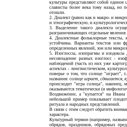
культуры представляют собой единое ц
слависты более века тому назад, но 
отошли.
2. Диалект (равно как и макро- и мик
и этнографическую, и культурологичес
3. Выделение такого диалекта осущ
разграничивающих отдельные явления и
4. Диалектные фольклорные тексты, 
устойчивы. Варианты текстов или фр
определенных явлений, зон или микроз
5. Изоглоссы, изопрагмы и изодоксы 
несовпадение разных изоглосс - изоф
наблюдений (часть из них уже картог
аспектах - лингвистическом, культурол
поверье о том, что солнце "играет", 
названия: солнце
играет, сдвигается, к
происходит "игра солнца", наконец, 
оказываются тематически (и мифологич
Воздвижение, а "купается" на Ивана К
небольшой пример показывает плодот
ритуала и народных представлений.
В связи с этим следует обратить вним
характера.
Культурный термин (например, названия
обрядов, праздников, обрядовых пре