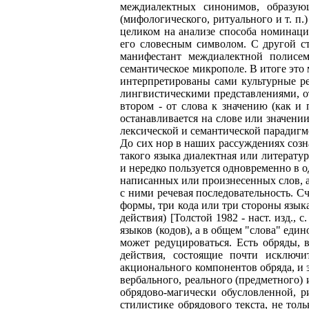
междиалектных синонимов, образующ
(мифологического, ритуального и т. п.
целиком на анализе способа номинации
его словесным символом. С другой с
манифестант междиалектной полисем
семантическое микрополе. В итоге это
интерпретированы сами культурные ре
лингвистическими представлениями, отм
втором - от слова к значению (как и
останавливается на слове или значении
лексической и семантической парадигм
До сих нор в наших рассуждениях созна
такого языка диалектная или литератур
и нередко пользуется одновременно в о
написанных или произнесенных слов, а
с ними речевая последовательность. С
формы, три кода или три стороны языка
действия) [Толстой 1982 - наст. изд.,
языков (кодов), а в общем "слова" еди
может редуцироваться. Есть обряды, в
действия, состоящие почти исключи
акционального компонентов обряда, и э
вербального, реального (предметного) 
обрядово-магически обусловленной, 
стилистике обрядового текста, не тол