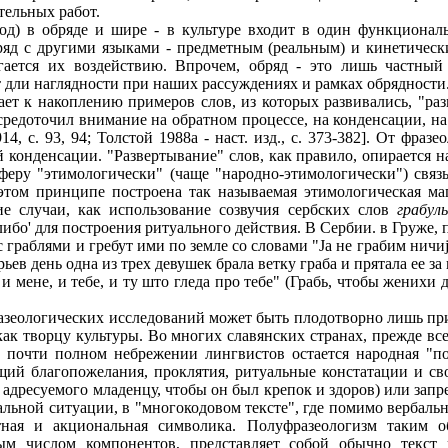
тельных работ.
код) в обряде и шире - в культуре входит в один функционал
ряд с другими языками - предметным (реальным) и кинетическ
гается их воздействию. Впрочем, обряд - это лишь частный
т дли наглядности при наших рассуждениях и рамках обрядности
ает к накоплению примеров слов, из которых развивались, "ра
осредоточил внимание на обратном процессе, на конденсации, н
4, с. 93, 94; Толстой 1988а - наст. изд., с. 373-382]. От фраз
 конденсации. "Развертывание" слов, как правило, опирается 
феру "этимологически" (чаще "народно-этимологически") свя
этом принципе построена так называемая этимологическая ма
е случаи, как использование созвучия сербских слов
грабуль
-либо' для построения ритуального действия. В Сербии. в Груже, 
с граблями и гребут ими по земле со словами "Jа не грабим ничиj
рьев день одна из трех девушек брала ветку граба и прятала ее за
е и мене, и тебе, и ту што гледа про тебе" (Грабь, чтобы женихи 
азеологических исследований может быть плодотворно лишь при
как творцу культуры. Во многих славянских странах, прежде вс
в почти полном небрежении лингвистов остается народная "по
ий благопожелания, проклятия, ритуальные констатации и св
, адресуемого младенцу, чтобы он был крепок и здоров) или запр
ральной ситуации, в "многокодовом тексте", где помимо вербаль
тная и акциональная символика. Полуфразеологизм таким 
ым числом компонентов, представляет собой обычно текст п