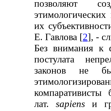
позволяют со
этимологических 
их субъективности
Е. Гавлова [
2
], - 
Без внимания к 
постулата непре
законов не б
этимологизи
компаративисты 
лат.
sapiens
и г