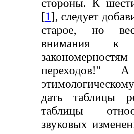
стороны. К шест
[
1
], следует добав
старое, но ве
внимания к з
закономерностя
переходов!" 
этимологическом
дать таблицы ре
таблицы относ
звуковых изменен