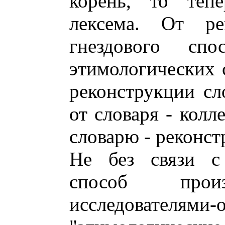
корень, то тепе
лексема. От ре
гнездового сп
этимологических 
реконструкции сл
от словаря - колл
словарю - реконст
Не без связи с
способ произ
исследователям