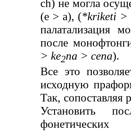
ch) не могла осущ
(e > a), (
*kriketi > 
палатализация м
после монофтонги
> ke
na > cena
).
2
Все это позволяе
исходную праформ
Так, сопоставляя 
Установить пос
фонетическ