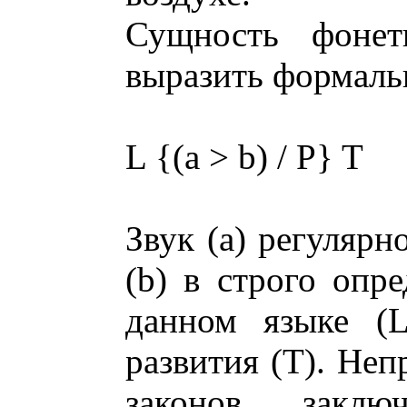
Сущность фонет
выразить формаль
L {(a > b) / P} T
Звук (а) регулярн
(b) в строго опр
данном языке (L
развития (Т). Не
законов закл