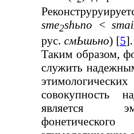
Реконструруируе
sme
shьno < smai
2
рус.
смЬшьно
) [
5
].
Таким образом, ф
служить надежны
этимологически
совокупность н
является эм
фонетическо