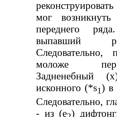
реконструироват
мог возникнуть
переднего ряд
выпавший ре
Следовательно, 
моложе перв
Задненебный (
исконного (*s
) в
1
Следовательно, гл
- из (е
) дифтонг
2