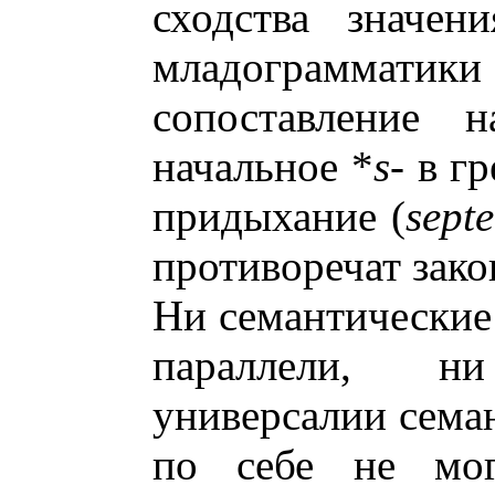
сходства значен
младограммат
сопоставление 
начальное *
s
- в г
придыхание (
septe
противоречат зак
Ни семантические 
параллели, н
универсалии сема
по себе не мог