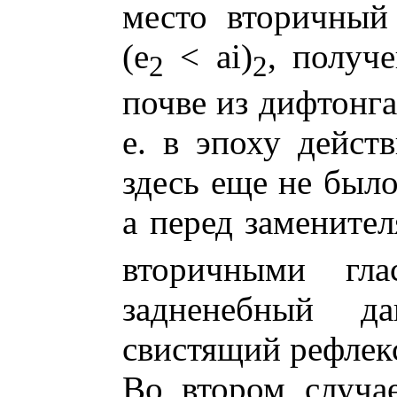
место вторичный
(е
< ai)
, получ
2
2
почве из дифтонга 
е. в эпоху дейст
здесь еще не было
а перед заменител
вторичными гла
задненебный 
свистящий рефлек
Во втором случа