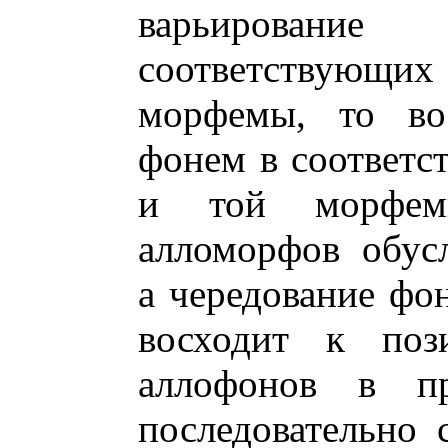
варьирован
соответствую
морфемы, то во
фонем в соответс
и той морфемы
алломорфов обус
а чередование фо
восходит к поз
аллофонов в пр
последовательно