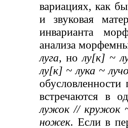
вариациях, как бы
и звуковая мате
инварианта мор
анализа морфемны
луга
, но
лу[к] ~ 
лу[к] ~ лука ~ луч
обусловленности 
встречаются в о
лужок // кружок 
ножек
. Если в п