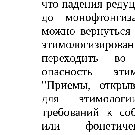
что падения реду
до монофтонгиз
можно вернуться
этимологизиров
переходить во
опасность этим
"Приемы, откры
для этимолог
требований к со
или фонетичек