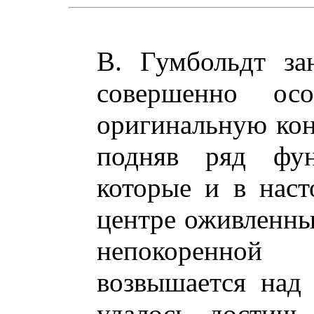
В. Гумбольдт за
совершенно ос
оригинальную ко
подняв ряд фун
которые и в наст
центре оживленны
непокоренно
возвышается над
удалось достичь