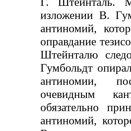
Г. Штейнталь. 
изложении В. Гу
антиномий, кото
оправдание тезисо
Штейнталю следо
Гумбольдт опирал
антиномии, по
очевидным ка
обязательно при
антиномий, кото