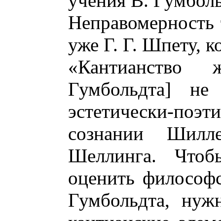
учения В. Гумболь
Неправомерность 
уже Г. Г. Шпету, к
«Кантианство
Гумбольдта] не
эстетически-поэт
сознании Шилле
Шеллинга. Чтоб
оценить философс
Гумбольдта, нуж