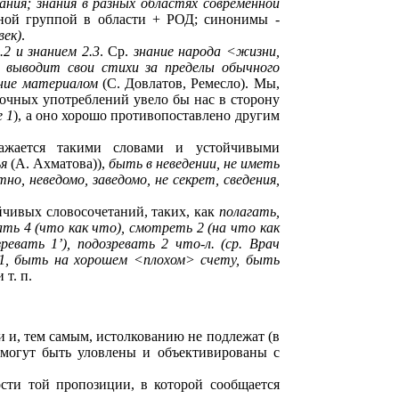
ания; знания в разных областях современной
ной группой в области + РОД; синонимы -
век)
.
.2 и знанием 2.3
. Ср.
знание народа <жизни,
 выводит свои стихи за пределы обычного
ние материалом
(C. Довлатов, Ремесло). Мы,
точных употреблений увело бы нас в сторону
е 1
), а оно хорошо противопоставлено другим
ражается такими словами и устойчивыми
ья
(А. Ахматова)),
быть в неведении, не иметь
но, неведомо, заведомо, не секрет, сведения,
ойчивых словосочетаний, таких, как
полагать,
ть 4 (что как что), смотреть 2 (на что как
евать 1’), подозревать 2 что-л. (ср. Врач
я 1, быть на хорошем <плохом> счету, быть
 т. п.
 и, тем самым, истолкованию не подлежат (в
 могут быть уловлены и объективированы с
сти той пропозиции, в которой сообщается