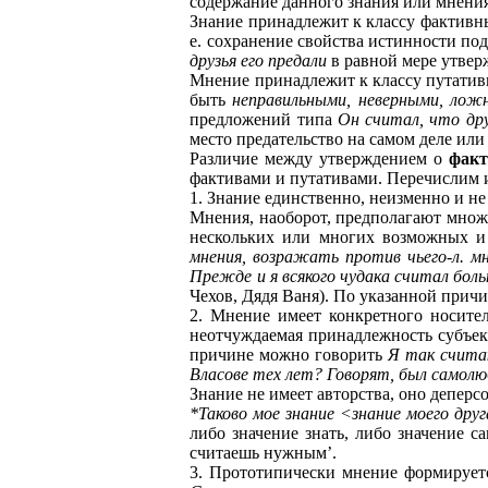
содержание данного знания или мнения
Знание принадлежит к классу фактивны
е. сохранение свойства истинности п
друзья его предали
в равной мере утвер
Мнение принадлежит к классу путативн
быть
неправильными, неверными, лож
предложений типа
Он считал, что дру
место предательство на самом деле или 
Различие между утверждением о
факт
фактивами и путативами. Перечислим и
1. Знание единственно, неизменно и не 
Мнения, наоборот, предполагают множе
нескольких или многих возможных 
мнения, возражать против чьего-л. м
Прежде и я всякого чудака считал боль
Чехов, Дядя Ваня). По указанной прич
2. Мнение имеет конкретного носител
неотчуждаемая принадлежность субъек
причине можно говорить
Я так счита
Власове тех лет? Говорят, был самолю
Знание не имеет авторства, оно деперс
*Таково мое знание <знание моего дру
либо значение знать, либо значение с
считаешь нужным’.
3. Прототипически мнение формируетс