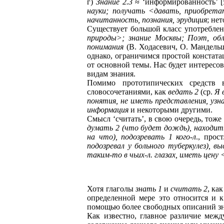
г)
Знание 2.3
≈ ‘информированность’ [
науки; получать <давать, приобрета
начитанность, познания, эрудиция
; не
Существует большой класс употребле
природы>; знание Москвы; Поэт, об
понимания
(В. Ходасевич, О. Мандельш
однако, ограничимся простой констата
от основной темы. Нас будет интересо
видам знания.
Помимо прототипических средств 
словосочетаниями, как
ведать 2
(ср.
Я 
понятия, не иметь представления, узна
информация
и некоторыми другими.
Смысл ‘считать’, в свою очередь, тож
думать 2 (что будет дождь), находить
на что), подозревать 1 кого-л
., прос
подозревал у больного туберкулез), 
таким-то в чьих-л. глазах, иметь цену <
Хотя глаголы
знать 1
и
считать 2
, ка
определенной мере это относится и
помощью более свободных описаний зн
Как известно, главное различие меж