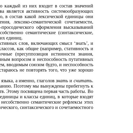
о каждый из них входит в состав значений
ва является активность системообразующих
о, в состав какой лексической единицы они
ия, лексико-семантической сочетаемости,
-просодического оформления высказываний
обственно семантические (синтаксические,
ких единиц.
ктивных слов, включающих смысл ‘знать’, и
лассов, как общие (например, стативность и
личные (пресуппозиция истинности знания,
енным вопросом и неспособность путативных
ем, вводимым союзом будто, и неспособность
остараюсь не повторять того, что уже хорошо
 языка, а именно, глаголов
знать
и
считать
.
кованию. Поэтому мы вынуждены прибегнуть к
тв. Этому посвящена первая часть работы. Во
 единицы и классы единиц, в которые входят
ся несобственно семантические рефлексы этих
ческого, синтаксического и сочетаемостного