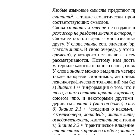
Любые языковые смыслы предстают пре
2
считать
, а также семантически про
соответствующих смыслов.
Слова
считать
и
мнение
не создают н
режиссер не разделял мнения актеров
Сложнее обстоит дело с многозначн
другу. У слова
знание
есть значение ‘эр
глагола
знать
. В свою очередь, у этого
времени
), у которого нет аналога в с
рассматриваются. Поэтому нам доста
материале какого-то одного слова, ска
У слова
знание
можно выделить четыре
также наборами синонимов, антонимо
лексикографических толкований мы буд
а)
Знание 1
≈ ‘информация о том, что и
того, в чем состоят причины кризиса;
союзом
что
, и некоторыми другими
дериваты -
знать 1 (что он болен) и из
б)
Знание 2.1
≈ ‘сведения о каком-л.
<компьютера, лошадей>; знание лите
осведомленность, компетенция
; антони
в)
Знание 2.2
≈ ‘практическое владение 
статистики <приемов самбо>; знание