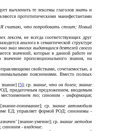
дует вычленить те лексемы глаголов
знать
и
являются прототипическими манифестантами
.
Я считаю, что попробовать стоит; Новый
рех лексем, не всегда соответствующих друг
 находится аналога в семантической структуре
чно знал многих выдающихся деятелей своего
саются значений, которые в данной работе не
о значение пропозиционального знания, на
управляющими свойствами, сочетаемостью, а
минимальными пояснениями. Вместо полных
знание] [
5
]; ср.
знание, что он болен; знание
й РОД, придаточным предложением, вводимым
м местоимением
то
; синоним -
информация
;
[знание-понимание]; ср.
знание автомобиля
орме ЕД; управляет формой РОД; синонимы -
азначен’ [знание-умение]; ср.
знание методов
Д; синоним -
владение
.