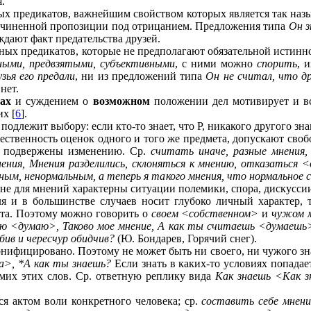
.
х предикатов, важнейшим свойством которых является так назы
одчиненной пропозиции под отрицанием. Предложения типа
Он з
ждают факт предательства друзей.
ых предикатов, которые не предполагают обязательной истиннос
ными, предвзятыми, субъективными
, с ними можно
спорить
, 
зья его предали
, ни из предложений типа
Он не считал, что др
нет.
ах
и суждением о
возможном
положении дел мотивирует и вс
х [
6
].
подлежит выбору: если кто-то знает, что Р, никакого другого зна
ственность оценок одного и того же предмета, допускают своб
и подвержены изменению. Ср.
считать иначе, разные мнения,
нения, Мнения разделились, склоняться к мнению, отказаться 
ным, ненормальным, а теперь я такого мнения, что нормальное 
ине для мнений характерны ситуации полемики, спора, дискусси
я и в большинстве случаев носит глубоко личный характер, т
та. Поэтому можно говорить о
своем <собственном>
и
чужом м
ю <думаю>, Таково мое мнение, А как ты считаешь <думаешь
бив и чересчур обидчив?
(Ю. Бондарев, Горячий снег).
онифицировано. Поэтому не может быть ни своего, ни чужого зн
га>, *А как ты знаешь?
Если знать в каких-то условиях попадае
амих этих слов. Ср. ответную реплику вида
Как знаешь <Как з
я актом воли конкретного человека; ср.
составить себе мнени