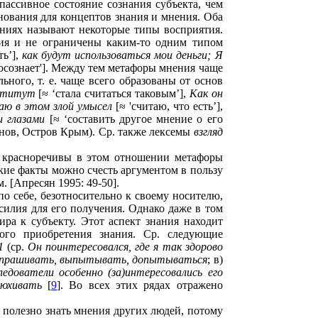
пассивное состояние сознания субъекта, чем
енования для концептов знания и мнения. Оба
ениях называют некоторые типы восприятия.
тия и не ограничены каким-то одним типом
ть’],
как будут использоваться мои деньги; Я
 осознает']. Между тем метафоры мнения чаще
ного, т. е. чаще всего образованы от основ
нститут
[≈ ‘стала считаться таковым’],
Как он
аю в этом злой умысел
[≈ 'считаю, что есть’],
и глазами
[≈ ‘составить другое мнение о его
нов, Остров Крым). Ср. также лексемы
взгляд
о красноречивы в этом отношении метафоры
акие факты можно счесть аргументом в пользу
 [Апресян 1995: 49-50].
по себе, безотносительно к своему носителю,
силия для его получения. Однако даже в том
ира к субъекту. Этот аспект знания находит
ного приобретения знания. Ср. следующие
1
(ср.
Он поинтересовался, где я так здорово
спрашивать, выпытывать, допытываться
; в)
ледователи особенно (за)интересовались его
юхивать
[
9
]. Во всех этих рядах отражено
полезно знать мнения других людей, потому