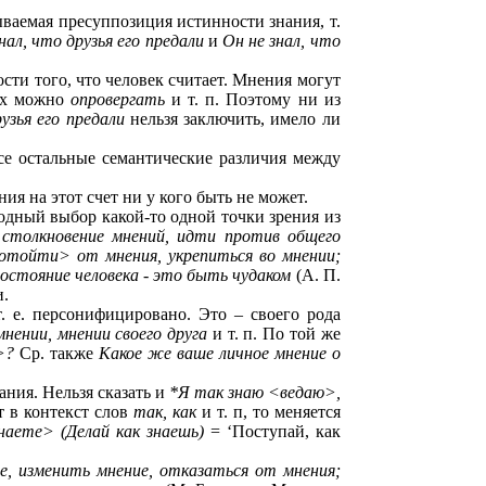
ваемая пресуппозиция истинности знания, т.
нал, что друзья его предали
и
Он не знал, что
ти того, что человек считает. Мнения могут
их можно
опровергать
и т. п. Поэтому ни из
узья его предали
нельзя заключить, имело ли
е остальные семантические различия между
ния на этот счет ни у кого быть не может.
одный выбор какой-то одной точки зрения из
 столкновение мнений, идти против общего
<отойти> от мнения, укрепиться во мнении;
состояние человека - это быть чудаком
(А. П.
и.
. е. персонифицировано. Это – своего рода
нении, мнении своего друга
и т. п. По той же
>?
Ср. также
Какое же ваше личное мнение о
ания. Нельзя сказать и
*Я так знаю <ведаю>,
т в контекст слов
так, как
и т. п, то меняется
наете> (Делай как знаешь)
= ‘Поступай, как
е, изменить мнение, отказаться от мнения;