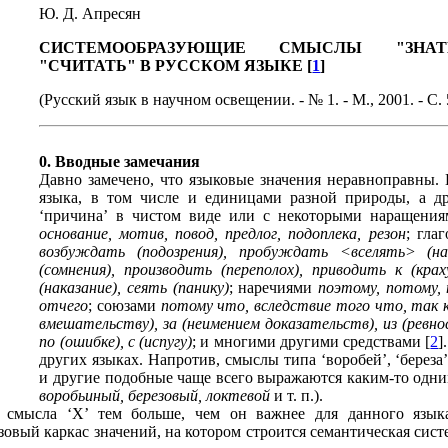
Ю. Д. Апресян
СИСТЕМООБРАЗУЮЩИЕ СМЫСЛЫ "ЗНА
"СЧИТАТЬ" В РУССКОМ ЯЗЫКЕ [
1
]
(Русский язык в научном освещении. - № 1. - М., 2001. - С. 
0. Вводные замечания
Давно замечено, что языковые значения неравноправны
языка, в том числе и единицами разной природы, а д
‘причина’ в чистом виде или с некоторыми наращени
основание, мотив, повод, предлог, подоплека, резон
; гла
возбуждать (подозрения), пробуждать <вселять> (н
(сомнения), производить (переполох), приводить к (кра
(наказание), сеять (панику)
; наречиями
поэтому, потому, 
отчего
; союзами
потому что, вследствие того что, так к
вмешательству), за (неимением доказательств), из (ревно
по (ошибке), с (испугу)
; и многими другими средствами [
2
]
других языках. Напротив, смыслы типа ‘воробей’, ‘береза’,
и другие подобные чаще всего выражаются каким-то одни
воробьиный, березовый, локтевой
и т. п.).
 смысла ‘Х’ тем больше, чем он важнее для данного язык
овый каркас значений, на котором строится семантическая систе