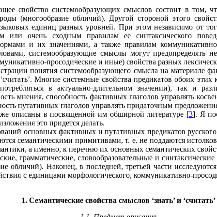
ующее свойство системообразующих смыслов состоит в том, чт
оды (многообразие обличий). Другой стороной этого свойст
зыковых единиц разных уровней. При этом независимо от тог
м или очень сходным правилам ее синтаксического поведен
формами и их значениями, а также правилам коммуникативно
ловами, системообразующие смыслы могут предопределять нес
ммуникативно-просодические и иные) свойства разных лексичес
нстрации понятия системообразующего смысла на материале фа
считать’. Многие системные свойства предикатов обоих этих к
отребляться в актуально-длительном значении), так и раз
ность мнения, способность фактивных глаголов управлять косв
бность путативных глаголов управлять придаточным предложени
, уже описаны в посвященной им обширной литературе [
3
]. Я п
 изложения это придется делать.
кований основных фактивных и путативных предикатов русского
ляются семантическими примитивами, т. е. не поддаются истол
мантики, а именно, к перечню их основных семантических свойс
ские, грамматические, словообразовательные и синтаксические
азие обличий). Наконец, в последней, третьей части исследуют
йствия с единицами морфологического, коммуникативно-просоди
1. Семантические свойства смыслов ‘знать’ и ‘считать’
1.1. Предмет описания