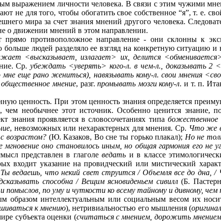
ным выражением личности человека. В связи с этим чужими мн
лают не для того, чтобы обогатить свое собственное “я”, т. е. 
ешнего мира за счет знания мнений другого человека. Следоват
 не о движении мнений в этом направлении.
 прямо противоположное направление - они склонны к экс
о больше людей разделяло ее взгляд на конкретную ситуацию и 
жает <высказывает, излагает> их, делится <обменивается
ание. Ср.
убеждать <уверять> кого-л. в чем-л., доказывать 2 
мне еще рано жениться), навязывать кому-л. свои мнения <св
 общественное мнение
, разг.
промывать мозги кому-л
. и т. п. И
нную ценность. При этом ценность знания определяется преиму
, чем необычнее этот источник. Особенно ценится знание, 
ект знания проявляется в словосочетаниях типа
божественное 
ние
, невозможных или нехарактерных для мнения. Ср.
Что же в
 с возрастом?
(Ю. Казаков, Во сне ты горько плакал);
Но не тол
е мгновение оно становилось иным, но общая гармония его не уг
 смысл представлен в глаголе
ведать
и в классе этимологическ
орых входит указание на провидческий или мистический характ
.
Ты ведаешь, что некий свет струится / Объемля все до дна, /
дсказывать способна / Вещим ясновиденьем сивилл
(Б. Пастерн
 и помыслов, по уму и чуткости ко всему тайному и дивному, чем
ым образом интеллектуальным или социальным весом их носит
ушиваться к мнению
), нетривиальностью его мышления (
оригина
ире субъекта оценки (
считаться с мнением, дорожить мнение