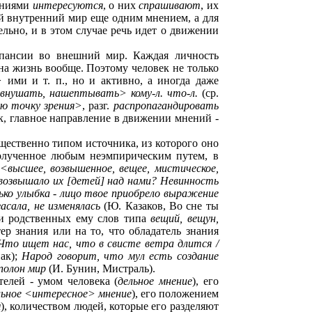
ениями
интересуются
, о них
спрашивают
, их
свой внутренний мир еще одним мнением, а для
ельно, и в этом случае речь идет о движении
пансии во внешний мир. Каждая личность
на жизнь вообще. Поэтому человек не только
>
ими и т. п., но и активно, а иногда даже
<внушать, нашептывать> кому-л. что-л.
(ср.
ою точку зрения>
, разг.
распропагандировать
так, главное направление в движении мнений -
щественно типом источника, из которого оно
полученное любым неэмпирическим путем, в
<высшее, возвышенное, вещее, мистическое,
озвышало их [детей] над нами? Невинность
ько улыбка - лицо твое приобрело выражение
асала, не изменялась
(Ю. Казаков, Во сне ты
и родственных ему слов типа
вещий, вещун,
ер знания или на то, что обладатель знания
 Что ищет нас, что в свисте ветра длится /
ак);
Народ говорит, что мул есть создание
 полон мир
(И. Бунин, Мистраль).
елей - умом человека (
дельное мнение
), его
льное <интересное> мнение
), его положением
м
), количеством людей, которые его разделяют