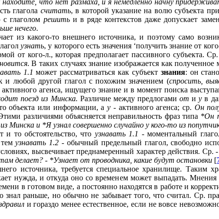
 вы находите, что нет размаха, и я немедленно начну придержив
сть глагола
считать
, в которой указание на волю субъекта п
ю с глаголом
решить
и в ряде контекстов даже допускает заме
ьше нечего
.
чает из какого-то внешнего источника, и поэтому само возни
глагол
узнать
, у которого есть значения ‘получить знание от кого-
мой от кого-л., которая предполагает пассивного субъекта. Ср
ановится
. В таких случаях знание изображается как полученное
навать 1.1
может рассматриваться как субъект
знания
: он стан
ак и любой другой глагол с похожим значением (
спросить, выя
т активного агенса, ищущего знание и в момент поиска выступ
ходит поезд из Минска.
Различие между предлогами
от
и
у
в да
-то объекта или информации, а
у
- активного агенса; ср.
Он пол
 Этими различиями объясняется неправильность фраз типа
*Он 
из Минска и *Я узнал совершенно случайно у кого-то из попутчик
 и то обстоятельство, что
узнавать 1.1
- моментальный глагол
 тем
узнавать 1.2
- обычный предельный глагол, свободно исп
словиях, высвечивает преднамеренный характер действия. Ср.
-
 там делает? - *Узнает от проводника, какие будут остановки
[
него источника, требуется специальное хранилище. Таким хр
кает нужда, и откуда оно со временем может выпадать. Мнения 
мени в готовом виде, а постоянно находятся в работе и коррек
то знал раньше, но обычно не забывает того, что считал. Ср. п
здравил
и гораздо менее естественное, если не вовсе невозможн