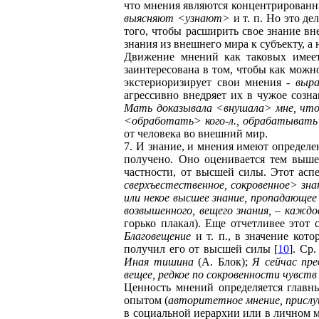
что мнения являются концентрирован
выясняют <узнают>
и т. п. Но это де
того, чтобы расширить свое знание вн
знания из внешнего мира к субъекту, а
Движение мнений как таковых имеет
заинтересована в том, чтобы как можн
экстериоризирует свои мнения -
выра
агрессивно внедряет их в чужое созн
Мать доказывала <внушала> мне, что 
<обработать> кого-л., обрабатывать
от человека во внешний мир.
7. И знание, и мнения имеют определе
получено. Оно оценивается тем выше
частности, от высшей силы. Этот асп
сверхъестественное, сокровенное> зна
или некое высшее знание, пропадающее
возвышенного, вещего знания, – каждо
горько плакал). Еще отчетливее этот
Благовещение
и т. п., в значение кот
получил его от высшей силы [
10
]. Ср
Иная тишина
(А. Блок);
Я сейчас пре
вещее, редкое по сокровенности чувств
Ценность мнений определяется главн
опытом (
авторитетное мнение, присл
в социальной иерархии или в личном м