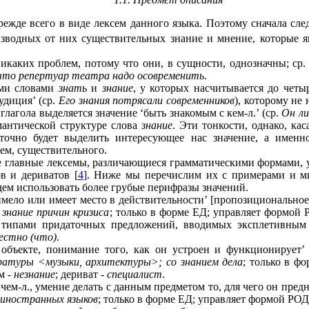
жде всего в виде лексем данного языка. Поэтому сначала сле
изводных от них существительных знание и мнение, которые 
икаких проблем, потому что они, в сущности, однозначны; ср
, что репертуар театра надо осовременить
.
ыми словами
знать
и
знание
, у которых насчитывается до четы
удиция’ (ср.
Его знания потрясали современников
), которому не
 глагола выделяется значение ‘быть знакомым с кем-л.’ (ср.
Он ли
емантической структуре слова
знание
. Эти тонкости, однако, ка
точно будет выделить интересующее нас значение, а именн
жем, существительного.
 главные лексемы, различающиеся грамматическими формами, 
в и дериватов [
4
]. Ниже мы перечислим их с примерами и 
ем использовать более грубые перифразы значений.
мело или имеет место в действительности’ [пропозициональное 
 знание причин кризиса
; только в форме ЕД; управляет формо
 типами придаточных предложений, вводимых эксплетивны
вестно (что)
.
 объекте, понимание того, как он устроен и функционирует’ 
ратуры <музыки, архитектуры>; со знанием дела
; только в ф
м -
незнание
; дериват -
специалист
.
чем-л., умение делать с данным предметом то, для чего он предн
 иностранных языков
; только в форме ЕД; управляет формой РО