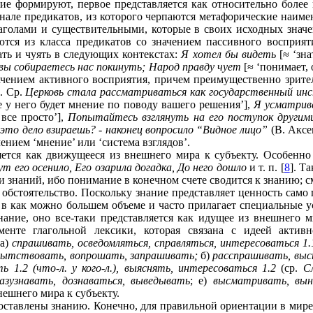
ие формируют, первое представляется как относительно более 
сенале предикатов, из которого черпаются метафорические наим
лаголами и существительными, которые в своих исходных знач
тся из класса предикатов со значением пассивного восприя
ать и чуять в следующих контекстах:
Я хотел бы видеть
[≈ ‘зна
вы собираетесь нас покинуть; Народ правду чует
[≈ ‘понимает,
ачением активного восприятия, причем преимущественно зритель
. Ср.
Церковь стала рассматриваться как государственный и
е у него будет мнение по поводу вашего решения’],
Я усматрив
 все просто’],
Попытайтесь взглянуть на его поступок другим
 это дело взираешь? - наконец вопросило “Видное лицо”
(В. Аксе
чением ‘мнение’ или ‘система взглядов’.
ляется как движущееся из внешнего мира к субъекту. Особенн
т его осенило, Его озарила догадка, До него дошло
и т. п. [
8
]. Т
знаний, ибо понимание в конечном счете сводится к знанию; см.
обстоятельство. Поскольку знание представляет ценность само 
 в как можно большем объеме и часто прилагает специальные у
нание, оно все-таки представляется как идущее из внешнего м
енте глагольной лексики, которая связана с идеей актив
 а)
спрашивать, осведомляться, справляться, интересоваться 1.
опытствовать, вопрошать, запрашивать;
б)
расспрашивать, вы
ть 1.2 (что-л. у кого-л.), выяснять, интересоваться 1.2
(ср.
С
азузнавать, дознаваться, выведывать
; е)
высматривать, вын
нешнего мира к субъекту.
ставлены знанию. Конечно, для правильной ориентации в мире 