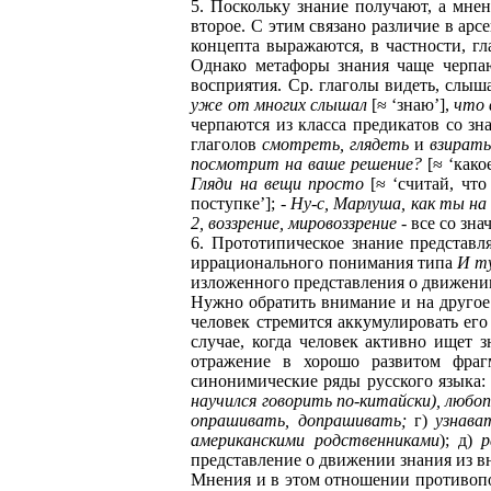
5. Поскольку знание получают, а мнен
второе. С этим связано различие в ар
концепта выражаются, в частности, г
Однако метафоры знания чаще черпаю
восприятия. Ср. глаголы видеть, слыш
уже от многих слышал
[≈ ‘знаю’],
что 
черпаются из класса предикатов со зн
глаголов
смотреть, глядеть
и
взирать
посмотрит на ваше решение?
[≈ ‘како
Гляди на вещи просто
[≈ ‘считай, что
поступке’];
- Ну-с, Марлуша, как ты на
2, воззрение, мировоззрение
- все со зна
6. Прототипическое знание представ
иррационального понимания типа
И ту
изложенного представления о движении 
Нужно обратить внимание и на другое 
человек стремится аккумулировать его
случае, когда человек активно ищет з
отражение в хорошо развитом фрагм
синонимические ряды русского языка:
научился говорить по-китайски), люб
опрашивать, допрашивать;
г)
узнава
американскими родственниками
); д)
р
представление о движении знания из в
Мнения и в этом отношении противопо