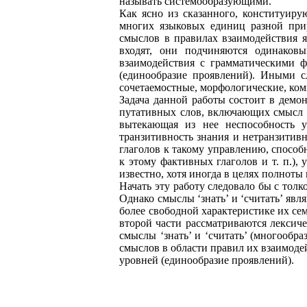
называть системообразующими.
Как ясно из сказанного, конституир
многих языковых единиц разной прир
смыслов в правилах взаимодействия я
входят, они подчиняются одинаковы
взаимодействия с грамматическими 
(единообразие проявлений). Иными с
сочетаемостные, морфологические, ко
Задача данной работы состоит в демо
путативных слов, включающих смысл ‘
вытекающая из нее неспособность уп
транзитивность знания и нетранзитив
глаголов к такому управлению, спосо
к этому фактивных глаголов и т. п.)
известно, хотя иногда в целях полноты
Начать эту работу следовало бы с тол
Однако смыслы ‘знать’ и ‘считать’ яв
более свободной характеристике их се
второй части рассматриваются лексиче
смыслы ‘знать’ и ‘считать’ (многообр
смыслов в области правил их взаимоде
уровней (единообразие проявлений).