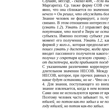
Слушаю, мессир, - сказал кот, - если
Маргарита). Ср. также форму СОВ сче
явно, что она сближается по значени
нечего
≈
Он решил, что обсуждать бол
Знание человек не формирует, а полу
связано. В этом отношении интересен 
(
узнать 1.2
).
Узнать 1.1
управляет фор
попутчиков, что поезд в Твери не ост
субъекта. Именно поэтому субъект
уз
момент его получения.
Узнать 1.2
, к
формой
у кого-л.
, которая предполагае
пошел узнать у диспетчера, когда при
вводит пассивного получателя какого
получил у секретаря нужную справку
.
от диспетчера, когда прибывает поезд 
С указанными различиями коррелирует
длительном значении НЕСОВ. Между
НЕСОВ, которое, при прочих равных у
какие будут остановки, но не - Что он
4. Для знания, поступающего из внеш
знание извлекается, когда в нем возни
Сами они не используются время от вре
Поэтому человек часто забывает то, ч
юбилей, но потом как-то забыл и не по
году юбилей, но потом как-то забыл
.