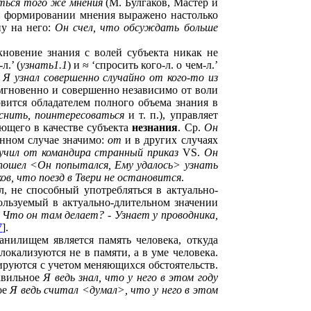
аться того же мнения
(М. Булгаков, Мастер и
ри формировании мнения выражено настолько
ну на него:
Он счел, что обсуждать больше
кновение знания с волей субъекта никак не
л.’ (
узнать1.1
) и ≈ ‘спросить кого-л. о чем-л.’
.
Я узнал совершенно случайно от кого-то из
 мгновенно и совершенно независимо от воли
овится обладателем полного объема знания в
снить, поинтересоваться
и т. п.), управляет
ающего в качестве субъекта
незнания
. Ср.
Он
нном случае значимо:
от
и в других случаях
учил от командира странный приказ
VS.
Он
пошел <Он попытался, Ему удалось> узнать
ов, что поезд в Твери не остановится
.
, не способный употребляться в актуально-
ользуемый в актуально-длительном значении
 Что он там делает? - Узнает у проводника,
7
].
анилищем является память человека, откуда
локализуются не в памяти, а в уме человека.
тируются с учетом меняющихся обстоятельств.
равильное
Я ведь знал, что у него в этом году
ое
Я ведь считал <думал>, что у него в этом