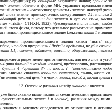
знание-эрудиция]; ср.
обширные <глубокие> знания; прочные зн
ть> знания
; обычно в форме МН; управляет предложно-имен
точный антоним -
невежество
; дериваты -
знаток, знающий (чело
ний слова знание, промежуточных между
знанием 2.1, знанием 2
ладающий редким в наши дни знанием и чутьем языка, часто
там «Tristia». СТИХИ. 1922);
Чувствуется знание темы, владе
цией этого факта, потому что детальное рассмотрение промежу
вать только пропозициональное знание (лексемы
знать 1
и
знани
выражения пропозиционального знания смысл ‘знать’ вы
ведаю, что боги превращали / Людей в предметы, не убив сознан
вать 1.1, помнить, забывать, известно, общеизвестно, неизвест
е выражается рядом менее прототипических для него слов и уст
 4 (что больной выглядит неплохо), предполагать, рассматрива
т.
думать 4 <грешить 3> на кого-л. (= ‘неосновательно подозр
высоко <низко> ставить кого-что, считаться, слыть, казатьс
не иметь никакой цены> в чьих-л. глазах, взгляд 2, точка зрения
и
1.2. Основные различия между знанием и мнением
к уже было сказано выше, являются семантическими примитивами
 к существительным
знание 1
и
мнение
), различия между ними
ачения.
ду знанием и мнением определяется их отношением к истинно