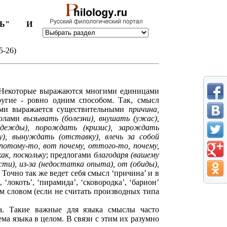
ТЬ" И
5-26)
. Некоторые выражаются многими единицами
ругие - ровно одним способом. Так, смысл
ями выражается существительными
причина,
голами
вызывать (болезни), внушать (ужас),
адежды), порождать (кризис), зарождать
ху), вынуждать (отставку), влечь за собой
потому-то, вот почему, оттого-то, почему,
ак, поскольку
; предлогами
благодаря (вашему
сти), из-за (недостатка опыта), от (обиды),
. Точно так же ведет себя смысл ‘причина’ и в
 ‘локоть’, ‘пирамида’, ‘сковородка’, ‘барион’
м словом (если не считать производных типа
а. Такие важные для языка смыслы часто
ма языка в целом. В связи с этим их разумно