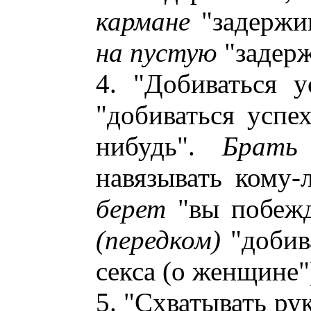
кармане
"задержи
на пустую
"задерж
4. "Добиваться у
"добиваться успех
нибудь".
Брать
навязывать кому-
берет
"вы побежд
(передком)
"добив
секса (о женщине"
5. "Схватывать рук