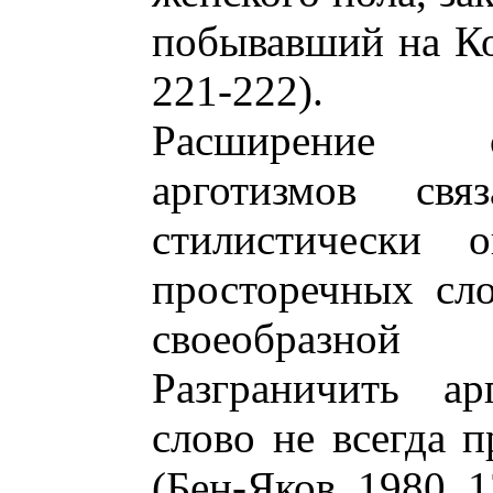
побывавший на Ко
221-222).
Расширение с
арготизмов с
стилистически 
просторечных сл
своеобразной
Разграничить ар
слово не всегда 
(Бен-Яков, 1980, 1