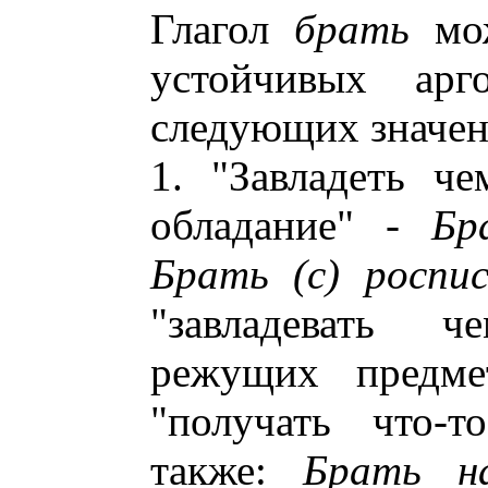
Глагол
брать
мож
устойчивых арг
следующих значен
1. "Завладеть че
обладание" -
Бр
Брать (с) роспи
"завладевать 
режущих предм
"получать что-т
также:
Брать н