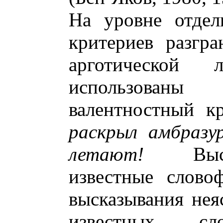
На уровне отдел
критериев разгр
арготической
использован
валентностный к
раскрыл амбразу
летают!
Выска
известные слово
высказывания нея
известных сл