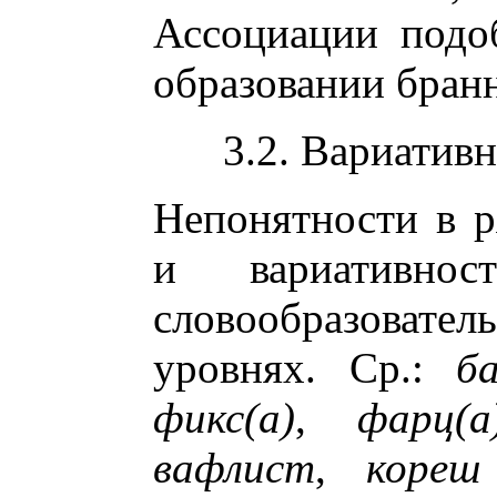
Ассоциации подо
образовании бран
3.2. Вариатив
Непонятности в р
и вариативнос
словообразовате
уровнях. Ср.:
б
фикс(а)
,
фарц(а
вафлист
,
кореш