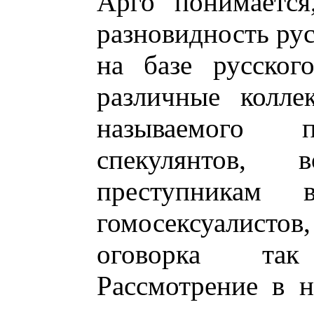
Арго понимается
разновидность ру
на базе русског
различные колле
называемого п
спекулянтов, 
преступникам
гомосексуалисто
оговорка та
Рассмотрение в н