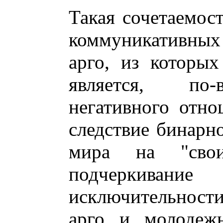
Такая сочетаемос
коммуникативны
арго, из которы
является, по-
негативного отно
следствие бинарн
мира на "сво
подчеркива
исключительност
арго и молодежн