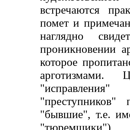
встречаются пра
помет и примечан
наглядно свиде
проникновении ар
которое пропитано
арготизмами. Ц
"исправлени
"преступников" 
"бывшие", т.е. им
"тюремщики")