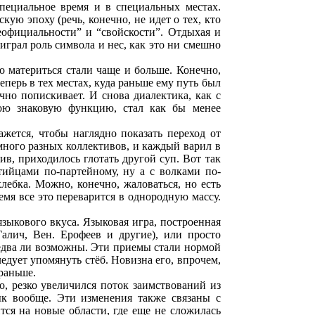
специальное время и в специальных местах.
кую эпоху (речь, конечно, не идет о тех, кто
еофициальности” и “свойскости”. Отдыхая и
играл роль символа и нес, как это ни смешно
о материться стали чаще и больше. Конечно,
еперь в тех местах, куда раньше ему путь был
ично попискивает. И снова диалектика, как с
свою знаковую функцию, стал как бы менее
жется, чтобы наглядно показать переход от
 много разных коллективов, и каждый варил в
тив, приходилось глотать другой суп. Вот так
ийцами по-партейному, ну а с волками по-
лебка. Можно, конечно, жаловаться, но есть
ремя все это переварится в однородную массу.
зыкового вкуса. Языковая игра, построенная
алич, Вен. Ерофеев и другие), или просто
 едва ли возможны. Эти приемы стали нормой
едует упомянуть стёб. Новизна его, впрочем,
 раньше.
но, резко увеличился поток заимствований из
ык вообще. Эти изменения также связаны с
ся на новые области, где еще не сложилась