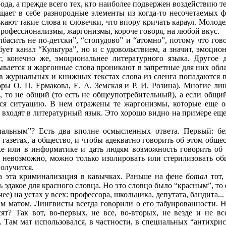
ода, а прежде всего тех, кто наиболее подвержен воздействию те
ещает в себе разнородные элементы из когда-то несочетаемых 
кают такие слова и словечки, что впору кричать караул. Молод
профессионализмы, жаргонизмы, короче говоря, на любой вкус.
басить не по-детски”, “стопудово” и “атомно”, потому что гово
ует канал “Культура”, но и с удовольствием, а значит, эмоцио
нг, конечно же, эмоциональнее литературного языка. Другое 
вается и жаргонные слова проникают в запретные для них обла
 в журнальных и книжных текстах слова из сленга попадаются 
оры О. П. Ермакова, Е. А. Земская и Р. И. Розина). Многие л
 то не общий (то есть не общеупотребительный), а если общий
ся ситуацию. В нем отражены те жаргонизмы, которые еще о
о входят в литературный язык. Это хорошо видно на примере е
альным”? Есть два вполне осмысленных ответа. Первый: бе
газетах, а общество, и чтобы адекватно говорить об этом обще
е или в информатике и дать людям возможность говорить об 
с невозможно, можно только изолировать или стерилизовать о
получится.
на эта криминализация в кавычках. Раньше на фене
ботал
тот,
 эдакое для красного словца. Но это словцо было “красным”, то
очее) на устах у всех: профессора, школьника, депутата, бандита.
м матом. Лингвисты всегда говорили о его табуированности. Но
ят? Так вот, во-первых, не все, во-вторых, не везде и не в
Там мат использовался, в частности, в специальных “антихрист