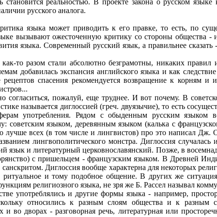
ь становится реальностью. В проекте закона о русском языке 
аличии русского аналога.
итика языка может приводить к его правке, то есть, по суще
языке вызывают ожесточенную критику со стороны общества - и
звития языка. Современный русский язык, а правильнее сказать
е как-то разом стали абсолютно безграмотны, никаких правил 
емам добавилась экспансия английского языка и как следствие
е рецептов спасения рекомендуется возвращение к корням и 
стров...
но согласиться, пожалуй, еще труднее. И вот почему. В советс
стике называется диглоссией (греч. двуязычие), то есть сосуще
ферам употребления. Рядом с обыденным русским языком в
у: советским языком, деревянным языком (калька с французско
о лучше всех (в том числе и лингвистов) про это написал Дж. 
званием лингвополитического монстра. Диглоссия случалась и
ий язык и литературный церковнославянский. Позже, в восемнад
ворянство) с пришельцем - французским языком. В Древней Инд
 санскритом. Диглоссия вообще характерна для некоторых рели
, ритуальное и тому подобное общение. В других же ситуация
функциям религиозного языка, не зря же Б. Рассел называл комм
стве употреблялись и другие формы языка - например, простор
скольку относились к разным слоям общества и к разным с
х и во дворах - разговорная речь, литературная или простореч