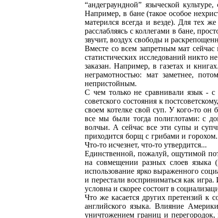
“андеграундной” языческой культуре,
Например, в бане (такое особое нехрис
матерился всегда и везде). Для тех 
расслабляясь с коллегами в бане, прос
звучит, воздух свободы и раскрепощен
Вместе со всем запретным мат сейчас 
статистических исследований никто не 
заказан. Например, в газетах и книга
неграмотностью: мат заметнее, пото
непристойным.
С чем только не сравнивали язык - с
советского состояния к постсоветскому
своем котелке свой суп. У кого-то он 
все мы были тогда полиглотами: с д
волчьи. А сейчас все эти супы и супч
приходится борщ с грибами и горохом. 
Что-то исчезнет, что-то утвердится...
Единственной, пожалуй, ощутимой поте
на совмещении разных слоев языка (
использование ярко выраженного соци
и перестали восприниматься как игра. 
условна и скорее состоит в социализац
Что же касается других претензий к с
английского языка. Влияние Америки
уничтожением границ и перегородок, 