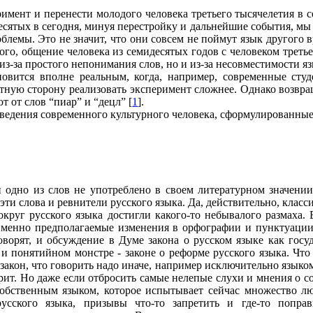
мент и перенести молодого человека третьего тысячелетия в с
есятых в сегодня, минуя перестройку и дальнейшие события, мы
блемы. Это не значит, что они совсем не поймут язык другого 
ого, общение человека из семидесятых годов с человеком треть
з-за простого непонимания слов, но и из-за несовместимости я
овится вполне реальным, когда, например, современные студ
атную сторону реализовать эксперимент сложнее. Однако возвр
т от слов “пиар” и “децл” [
1
].
ведения современного культурного человека, сформулированные
и одно из слов не употреблено в своем литературном значени
эти слова и ревнители русского языка. Да, действительно, класс
округ русского языка достигли какого-то небывалого размаха.
 именно предполагаемые изменения в орфографии и пунктуации
оворят, и обсуждение в Думе закона о русском языке как госу
и понятийном монстре - законе о реформе русского языка. Что 
 закон, что говорить надо иначе, например исключительно языко
ит. Но даже если отбросить самые нелепые слухи и мнения о со
обственным языком, которое испытывает сейчас множество лю
сского языка, призывы что-то запретить и где-то поправ