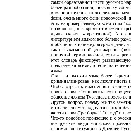
самой образованной части русского нар
более разнообразной, поскольку совм
вполне интеллигентного человека мель
фени, очень много фени новорусской, 
А я, например, завидую всем этим “кол
правильно”, как время от времени треб
лучше сказать - креативно?). А сле
литературным языком все больше размы
в обычной вполне культурной речи, и
так называемого общего жаргона (авт
принятой терминологией, если жаргон,
этот словарь фиксирует развивающую
практически всеми, то есть постепенн
языка.
Стал ли русский язык более “кримин
криминализирован, как любят писать в 
Чтобы отразить изменения в экономик
новые слова. Остановить этот процес
обществе языком Тургенева просто не 
Другой вопрос, почему же так замет
интеллигент мог подпустить что-нибудь
же эти слова (“разборка”, “наезд” и пр
Что-то подобное произошло и с русски
все русские люди эти слова произнос
напоминало ситуацию в Древней Руси. 