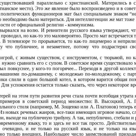
 существовавшей параллельно с христианской. Матерились в 
тианское место). Это же явление было воспроизведено и в советс
же политических функционеров мат был специальным знаком “н
то необходимо было материться. Для интеллигенции же мат тоже 
ности от официальной религии - коммунизма.
вырвался на волю. И ревнители русского языка утверждают, чт
проводил, но как-то это маловероятно. Просто мат встречается т
х. В телевизоре то прорывается, то как-то лицемерно и неприл
му что публичнее, и незаметнее, потому что подрастерял 
 игрой, с живым существом, с инструментом, с тюрьмой, но ка
, нужно сравнить его с супом. В советское время существовало
был повкуснее, у кого-то погорячее... Переходя в другой коллек
омашними по-домашнему, с молодежью по-молодежному, с парт
ики слили в один большой котел, в котором варится общая пох
Для успокоения остается только сказать, что через некоторое в
рей на этом пути развития речи стала почти всеобщая утрата я
примеров в советский период множество: В. Высоцкий, А. Г
ального стиля (например, М. Зощенко или А. Платонов) теперь
Из новых речевых жанров, все-таки имеющих игровое начало, сл
ии, выходе на публичную трибуну. А так, непублично, стебали и
овременному языку, то и здесь не все так просто. Действитель
 очевидно, и не только на русский язык, и не только на яз
но только внешних. Наибольшее число заимствований приходит