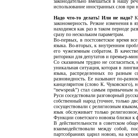
законодательно вмешаться в нашу реч
использование иностранных слов при н
Надо что-то делать! Или не надо?
Кр
закономерность. Резкие изменения в 
находимся как раз в таком периоде ра
сразу по нескольким параметрам.
Во-первых, в постсоветское время вс
языка. Во-вторых, к внутренним пробл
его чужеземным собратом. В качеств
риторики для депутатов и премьер-мини
Со сказанным трудно не согласиться, 
уникальная ситуация, которая в лингви
языка, распределенных по разным с
разновидность. Ее называют по-разном
канцеляритом (слово К. Чуковского), н
“newspeak”) стал самым привычным на
Руси соседствовали разговорный русск
собственный народ (точнее, только д
сосуществовали с религиозным языком,
язык обслуживает только религиозное
Функции советского новояза близки к 
В действительности в советском обще
взаимодействовали между собой, по
партсобраниях царил новояз, на кухня