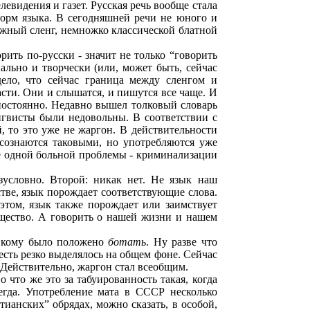
левидения и газет. Русская речь вообще стала
форм языка. В сегодняшней речи не юного и
ежный сленг, немножко классической блатной
рить по-русски - значит не только “говорить
нально и творчески (или, может быть, сейчас
дело, что сейчас граница между сленгом и
сти. Они и слышатся, и пишутся все чаще. И
постоянно. Недавно вышел толковый словарь
ингвисты были недовольны. В соответствии с
, то это уже не жаргон. В действительности
сознаются таковыми, но употребляются уже
ще одной больной проблемы - криминализации
зусловно. Второй: никак нет. Не язык наш
стве, язык порождает соответствующие слова.
этом, язык также порождает или заимствует
бщество. А говорить о нашей жизни и нашем
 кому было положено
ботать
. Ну разве что
 есть резко выделялось на общем фоне. Сейчас
.. Действительно, жаргон стал всеобщим.
 что же это за табуированность такая, когда
сегда. Употребление мата в СССР несколько
ианских” обрядах, можно сказать, в особой,