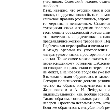
участников. Советский человек отлич
наоборот.
Итак, неверно, что русский язык в с
новояз, но другим новояз быть и не м
ключевое правило (сославшись, впрочем
то мертвым и неизменным. Сталинск
функциями языка и задачами “пользов
этом смысле оруэлловский новояз списа
что наметилась определенная экспа
предъявлялись жесткие требования. Пе
Горбачевская перестройка изменила не
и между сферами их употребления. 
литературного языка, просторечия и все
- читал. То же самое можно сказать и 
перенасыщенному готовыми шаблонами 
но говорить в целом стали интереснее 
не может, а на новоязе вроде бы уже не
Языковая стихия обрушилась и захлес
Сегодня политические деятели различ
частью их образа, инструментом в 
Жириновским и А. И. Лебедем, ник
индивидуальности, как, вообще говоря,
Таким образом, социальных различий 
неверен. Просто та неграмотность, кото
Если же обратиться к непубличной реч