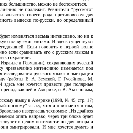
аких большинство, можно не беспокоиться.
 влиянию не подлежит. Ревнители “русского”
и являются своего рода противовесом для
исать вывески по-русски, но определенный
будет изменяться весьма интенсивно, но ни к
ужую почву эмигрантами. И здесь существуют
егодняшней. Если говорить о первой волне
нно если сравнивать его с русским языком в
язык сохранили.
 Израиле и Германии), сохраняющих русский
ьку чрезвычайно интенсивно изменяется под
я исследования русского языка в эмиграции
ду (работы Е. А. Земской, Г. Гусейнова, М.
 И здесь мне хочется привести две полярные
а преподававшей в Америке, и В. Аксеновым,
сскому языку в Америке (1998, № 45, стр. 17)
айтонскому” языку, хотя и признается в том,
обровольно извергаешь техпомои: „Из драйвэя
евеном опять направо, через три блока будет
атьи звучит в целом оптимистично для автора и
м они эмигрировали. И мне хочется думать и