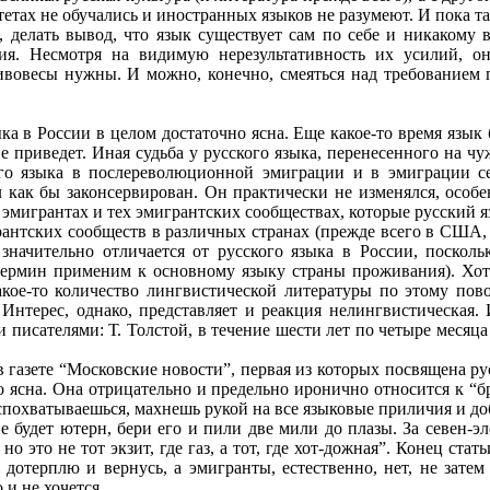
тетах не обучались и иностранных языков не разумеют. И пока т
м, делать вывод, что язык существует сам по себе и никакому
ия. Несмотря на видимую нерезультативность их усилий, он
вовесы нужны. И можно, конечно, смеяться над требованием п
ка в России в целом достаточно ясна. Еще какое-то время язык 
е приведет. Иная судьба у русского языка, перенесенного на ч
ого языка в послереволюционной эмиграции и в эмиграции с
 как бы законсервирован. Он практически не изменялся, особе
х эмигрантах и тех эмигрантских сообществах, которые русский 
рантских сообществ в различных странах (прежде всего в США,
значительно отличается от русского языка в России, поскол
 термин применим к основному языку страны проживания). Хот
акое-то количество лингвистической литературы по этому пово
 Интерес, однако, представляет и реакция нелингвистическая.
 писателями: Т. Толстой, в течение шести лет по четыре месяц
в газете “Московские новости”, первая из которых посвящена ру
но ясна. Она отрицательно и предельно иронично относится к “бр
 спохватываешься, махнешь рукой на все языковые приличия и д
 будет ютерн, бери его и пили две мили до плазы. За севен-эл
 но это не тот экзит, где газ, а тот, где хот-дожная”. Конец ст
 дотерплю и вернусь, а эмигранты, естественно, нет, не зате
и не хочется...