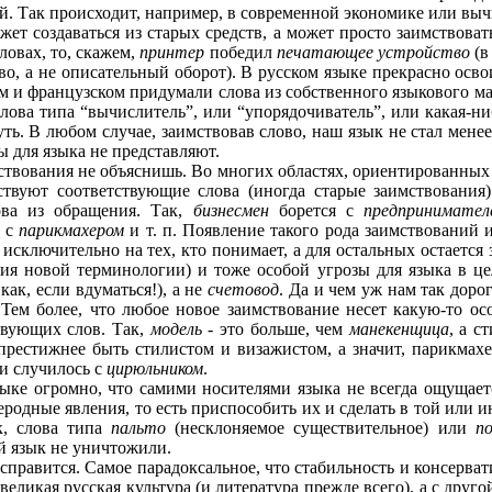
й. Так происходит, например, в современной экономике или выч
жет создаваться из старых средств, а может просто заимствова
ловах, то, скажем,
принтер
победил
печатающее устройство
(в
во, а не описательный оборот). В русском языке прекрасно осв
ком и французском придумали слова из собственного языкового м
лова типа “вычислитель”, или “упорядочиватель”, или какая-н
уть. В любом случае, заимствовав слово, наш язык не стал мен
ы для языка не представляют.
ствования не объяснишь. Во многих областях, ориентированных
ствуют соответствующие слова (иногда старые заимствования)
ова из обращения. Так,
бизнесмен
борется с
предпринимател
с
парикмахером
и т. п. Появление такого рода заимствований 
исключительно на тех, кто понимает, а для остальных остается
ния новой терминологии) и тоже особой угрозы для языка в це
как, если вдуматься!), а не
счетовод
. Да и чем уж нам так доро
 Тем более, что любое новое заимствование несет какую-то ос
твующих слов. Так,
модель
- это больше, чем
манекенщица
, а с
 престижнее быть стилистом и визажистом, а значит, парикмах
 и случилось с
цирюльником
.
ыке огромно, что самими носителями языка не всегда ощущаетс
родные явления, то есть приспособить их и сделать в той или 
к, слова типа
пальто
(несклоняемое существительное) или
п
ий язык не уничтожили.
, справится. Самое парадоксальное, что стабильность и консерв
еликая русская культура (и литература прежде всего), а с друг