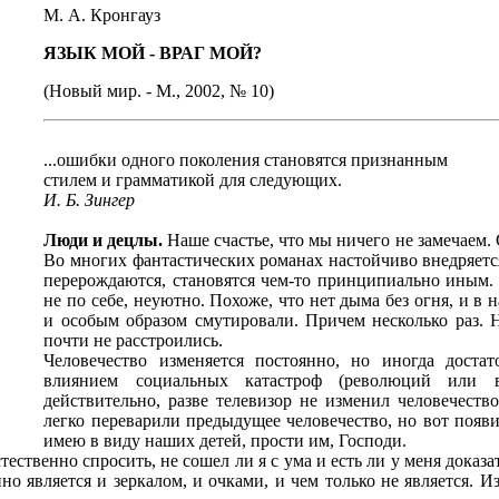
М. А. Кронгауз
ЯЗЫК МОЙ - ВРАГ МОЙ?
(Новый мир. - М., 2002, № 10)
...ошибки одного поколения становятся признанным
стилем и грамматикой для следующих.
И. Б. Зингер
Люди и децлы.
Наше счастье, что мы ничего не замечаем. 
Во многих фантастических романах настойчиво внедряется
перерождаются, становятся чем-то принципиально иным. 
не по себе, неуютно. Похоже, что нет дыма без огня, и в
и особым образом смутировали. Причем несколько раз. Н
почти не расстроились.
Человечество изменяется постоянно, но иногда доста
влиянием социальных катастроф (революций или 
действительно, разве телевизор не изменил человечеств
легко переварили предыдущее человечество, но вот появ
имею в виду наших детей, прости им, Господи.
ественно спросить, не сошел ли я с ума и есть ли у меня доказат
но является и зеркалом, и очками, и чем только не является. 