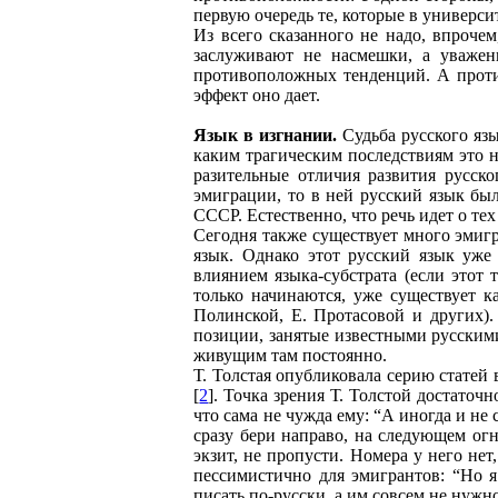
первую очередь те, которые в универси
Из всего сказанного не надо, впроче
заслуживают не насмешки, а уважен
противоположных тенденций. А проти
эффект оно дает.
Язык в изгнании.
Судьба русского язы
каким трагическим последствиям это н
разительные отличия развития русск
эмиграции, то в ней русский язык был
СССР. Естественно, что речь идет о те
Сегодня также существует много эмиг
язык. Однако этот русский язык уже 
влиянием языка-субстрата (если этот
только начинаются, уже существует к
Полинской, Е. Протасовой и других).
позиции, занятые известными русскими
живущим там постоянно.
Т. Толстая опубликовала серию статей 
[
2
]. Точка зрения Т. Толстой достаточ
что сама не чужда ему: “А иногда и не
сразу бери направо, на следующем огне
экзит, не пропусти. Номера у него нет,
пессимистично для эмигрантов: “Но я
писать по-русски, а им совсем не нужно 