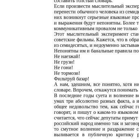
составить толстый словарь.
Если произвести мыслительный экспери
перенести обычного человека из семид
них возникнут серьезные языковые про
и выражения будут непонятны. Более т
коммуникативным провалом не только и
Этот мыслительный эксперимент стан
советские фильмы. Кажется, что в обр
из семидесятых, и недоуменно застываю
Непонятны им и банальные правила по
Не наезжай!
Не грузи!
Не гони!
Не тормози!
Фильтруй базар!
А нам, здешним, все понятно, хотя н
словаре. Впрочем, откажутся понимать 
В последние годы суета и волнение в
умах три абсолютно разных факта, а
общее недовольство тем, как сейчас г
говорят, и пишут о каком-то языковом 
считается, что сейчас депутаты примут
российский народ именно так и заговор
то смутное волнение и раздражение с
выливается в публичную критику ру