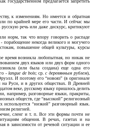
как государственном предлагается запретить
ству, к изменениям. Но имеется и обратная
ли по крайней мере его части. И сейчас мы
 - русскую речь или даже дискурс, критикуют
или норм, так что впору говорить о распаде
 - порабощение некогда великого и могучего
истокам, повышение общей культуры, курсы
кое время возникла любопытная, но никак не
ствованием двух языков или двух форм одного
озникла (или была создана) еще одна его
го -
langue de bois
; ср.
с деревянным рублем
),
Оруэлл. И поэтому его “новояз” (в оригинале
 на Руси, и в других обществах. В Древней
цатом веке, русскому языку пришлось делить
ии, например, разговорные языки, пракриты,
гиозных обществ, где “высокий” религиозный
х используется “низкий” разговорный язык.
унизм религией.
ечие, сленг и т. п. Все эти формы почти не
итуациям общения. В речах, газетах и на
ная в зависимости от речевой ситуации и ее