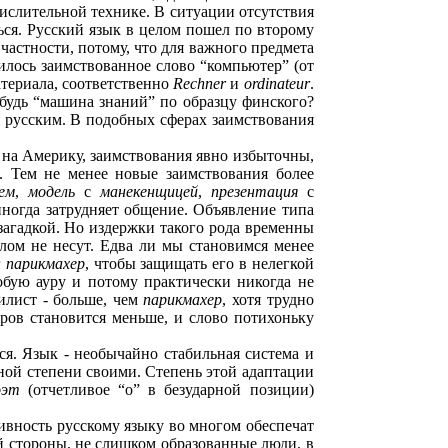
ислительной технике. В ситуации отсутствия
ться. Русский язык в целом пошел по второму
 частности, потому, что для важного предмета
оилось заимствованное слово “компьютер” (от
атериала, соответственно
Rechner
и
ordinateur
.
ибудь “машина знаний” по образцу финского?
ее русским. В подобных сферах заимствования
 на Америку, заимствования явно избыточны,
. Тем не менее новые заимствования более
ем
,
модель
с
манекенщицей
,
презентация
с
иногда затрудняет общение. Объявление типа
 загадкой. Но издержки такого рода временны
лом не несут. Едва ли мы становимся менее
г
парикмахер
, чтобы защищать его в нелегкой
обую ауру и потому практически никогда не
тилист - больше, чем
парикмахер
, хотя трудно
еров становится меньше, и слово потихоньку
я. Язык - необычайно стабильная система и
иной степени своими. Степень этой адаптации
оэт
(отчетливое “о” в безударной позиции)
ативность русскому языку во многом обеспечат
ой стороны, не слишком образованные люди, в