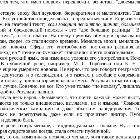
ался тем, что умел вовремя переключать регистры, “двоемысл
оветскую эпоху был неуклюж, бюрократичен и малопонятен. Так
ог. Его устройство определялось его предназначением. Еще изв
, на газетный текст):
если говорит непонятно, значит, большев
ий и брежневский новоязы - это “две большие разницы”. В
ателя”, то есть власти. На смену прямому обману и промыван
н, скорее, со сталинского времени. Менялись эпохи, менялись 
нсия новояза. Сфера его употребления постоянно расширял
реход на “чтение по бумажке” становился почти обязательным.
 сам русский язык, она изменила условия его употребления. И
В публичной речи, например, М. С. Горбачева или Б. Н. 
 еще не умершего новояза. Не верно, что они говорят безграмотн
о депутатах, и о телевидении, и о газетах, и вообще о соврем
новоязу пришла взрывоопасная смесь. Результат отчасти парад
и лучше. Конечно, не все. Кто умел только “по новоязу”, лишил
удобно. Результат налицо.
тнула весь народ. Оказывается, что почти каждый может высту
аются не только внешностью, взглядами, но и языком. “Языков
политических кампаниях и даже объектом пародирования. Те
ак не перепутаешь, даже если их прочитает диктор. Пуб
 и должно быть.
в речи теперь меньше, а индивидуальных - больше. Ну а тези
рая существовала всегда, стала отчасти публичной.
и, то она изменилась несколько меньше, хотя также испытала р