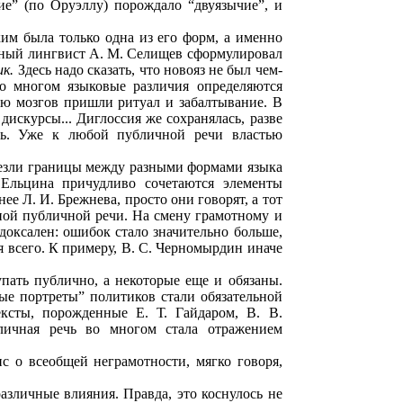
ие” (по Оруэллу) порождало “двуязычие”, и
им была только одна из его форм, а именно
естный лингвист А. М. Селищев сформулировал
ик.
Здесь надо сказать, что новояз не был чем-
о многом языковые различия определяются
ию мозгов пришли ритуал и забалтывание. В
дискурсы... Диглоссия же сохранялась, разве
ась. Уже к любой публичной речи властью
счезли границы между разными формами языка
Ельцина причудливо сочетаются элементы
ее Л. И. Брежнева, просто они говорят, а тот
енной публичной речи. На смену грамотному и
оксален: ошибок стало значительно больше,
ся всего. К примеру, В. С. Черномырдин иначе
пать публично, а некоторые еще и обязаны.
ые портреты” политиков стали обязательной
ксты, порожденные Е. Т. Гайдаром, В. В.
личная речь во многом стала отражением
с о всеобщей неграмотности, мягко говоря,
азличные влияния. Правда, это коснулось не