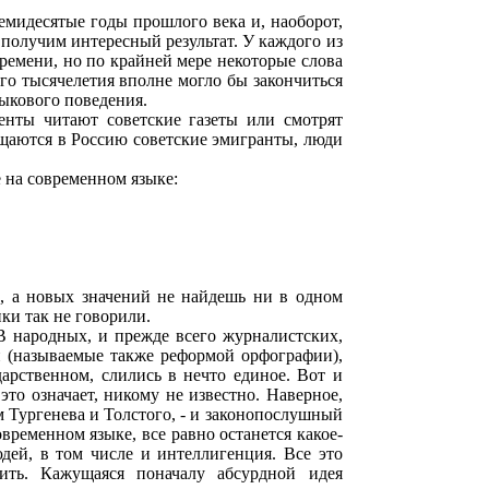
емидесятые годы прошлого века и, наоборот,
 получим интересный результат. У каждого из
времени, но по крайней мере некоторые слова
его тысячелетия вполне могло бы закончиться
зыкового поведения.
енты читают советские газеты или смотрят
ащаются в Россию советские эмигранты, люди
 на современном языке:
и, а новых значений не найдешь ни в одном
ики так не говорили.
 В народных, и прежде всего журналистских,
 (называемые также реформой орфографии),
дарственном, слились в нечто единое. Вот и
это означает, никому не известно. Наверное,
м Тургенева и Толстого, - и законопослушный
временном языке, все равно останется какое-
дей, в том числе и интеллигенция. Все это
ить. Кажущаяся поначалу абсурдной идея