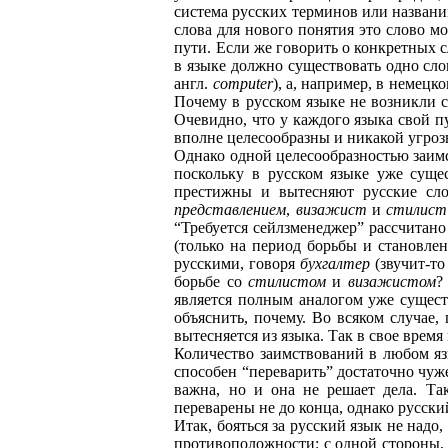
система русских терминов или названи
слова для нового понятия это слово мо
пути. Если же говорить о конкретных с
в языке должно существовать одно сло
англ.
computer
), а, например, в немец
Почему в русском языке не возникли с
Очевидно, что у каждого языка свой п
вполне целесообразны и никакой угроз
Однако одной целесообразностью заим
поскольку в русском языке уже суще
престижны и вытесняют русские сл
представлением
,
визажист
и
стилист
“Требуется сейлзменеджер” рассчитано 
(только на период борьбы и становле
русскими, говоря
бухгалтер
(звучит-то 
борьбе со
стилистом
и
визажистом
?
является полным аналогом уже сущес
объяснить, почему. Во всяком случае,
вытесняется из языка. Так в свое время
Количество заимствований в любом яз
способен “переварить” достаточно чуже
важна, но и она не решает дела. Та
переварены не до конца, однако русск
Итак, бояться за русский язык не надо
противоположности: с одной стороны, в