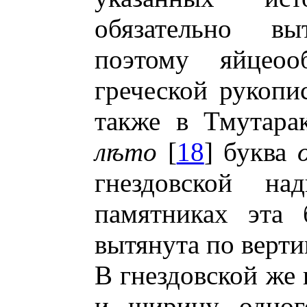
обязательно вы
поэтому яйцеоо
греческой рукопис
также в Тмутара
л
ѣ
то
[
18
] буква
гнездовской н
памятниках эта 
вытянута по верти
В гнездовской же
и ширину одног