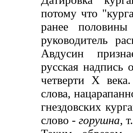
потому что "кург
ранее половины
руководитель ра
Авдусин призна
русская надпись 
четверти X века
слова, нацарапанн
гнездовских кург
слово -
горушна
, т