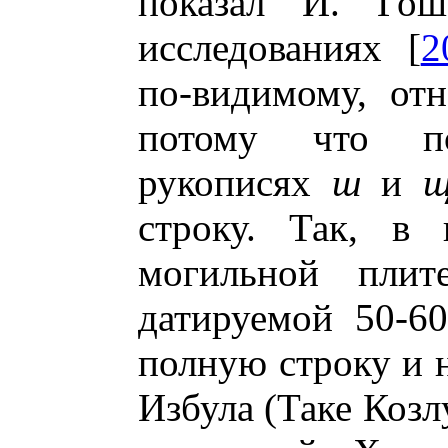
показал И. Гош
исследованиях [
2
по-видимому, отн
потому что п
рукописях
ш
и
строку. Так, в 
могильной плит
датируемой 50-60
полную строку и н
Избула (Таке Козл