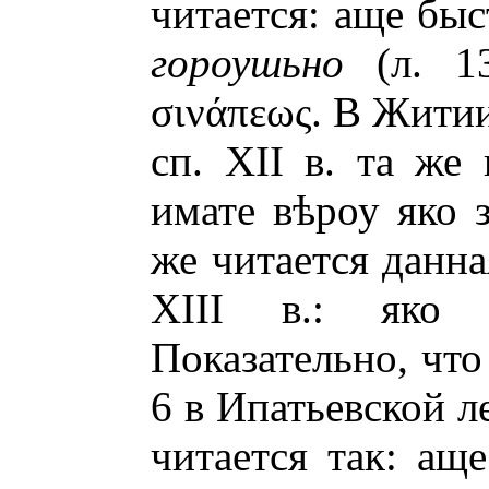
читается: аще быс
гороушьно
(л. 133
σινάπεως
. В Жити
сп. XII в. та же 
имате в
ѣ
роу яко 
же читается данна
XIII в.: яко
Показательно, что
6 в Ипатьевской л
читается так: ащ