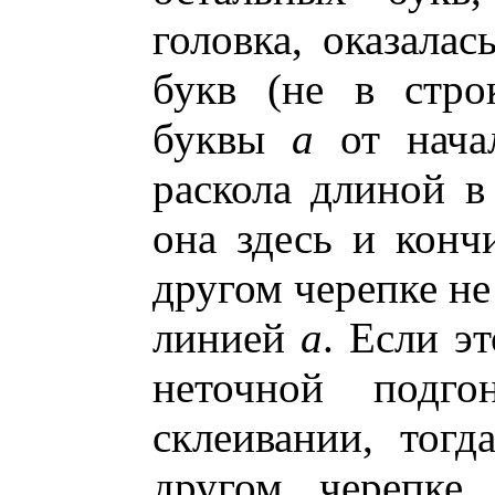
головка, оказала
букв (не в стро
буквы
а
от нача
раскола длиной в
она здесь и конч
другом черепке не
линией
а
. Если э
неточной подг
склеивании, тогд
другом черепке,