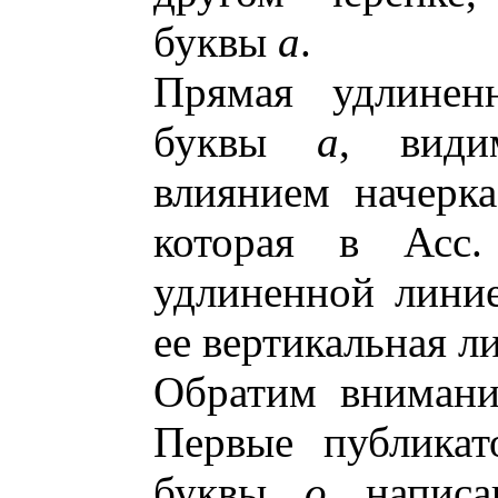
буквы
а
.
Прямая удлиненн
буквы
а
, види
влиянием начерк
которая в Асс
удлиненной линие
ее вертикальная л
Обратим внимани
Первые публикат
буквы
о
написа