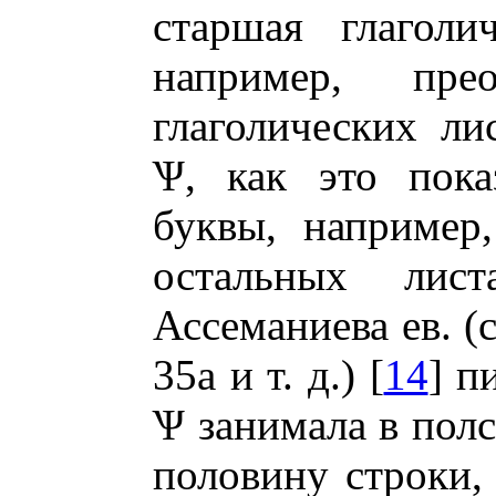
старшая глагол
например, пре
глаголических ли
Ѱ
, как это пока
буквы, например,
остальных лис
Ассеманиева ев. (с
35а и т. д.) [
14
] п
Ѱ
занимала в полс
половину строки,