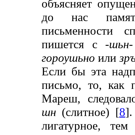
объясняет опуще
до нас памятн
письменности с
пишется с -
шьн
гороушьно
или
зр
Если бы эта надп
письмо, то, как 
Мареш, следовал
шн
(слитное) [
8
]
лигатурное, тем