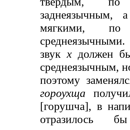
твердым, по 
заднеязычным,
мягкими, по 
среднеязычными
звук
х
должен бы
среднеязычным, но
поэтому заменял
гороухща
получи
[горушча], в нап
отразилось 