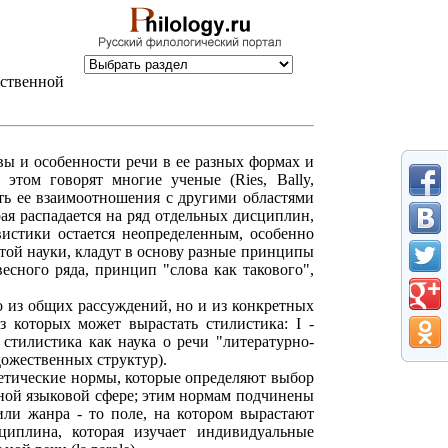
ственной
ы и особенности речи в ее разных формах и
этом говорят многие ученые (Ries, Bally,
лить ее взаимоотношения с другими областями
ая распадается на ряд отдельных дисциплин,
истики остается неопределенным, особенно
этой науки, кладут в основу разные принципы
сного ряда, принцип "слова как такового",
ко из общих рассуждений, но и из конкретных
из которых может вырастать стилистика: I -
 - стилистика как наука о речи "литературно-
дожественных структур).
стетические нормы, которые определяют выбор
ой языковой сфере; этим нормам подчинены
ли жанра - то поле, на котором вырастают
циплина, которая изучает индивидуальные