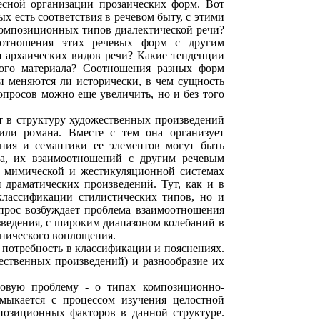
есной организации прозаических форм. Вот
 есть соответствия в речевом быту, с этими
композиционных типов диалектической речи?
оотношения этих речевых форм с другим
я архаических видов речи? Какие тенденции
вого материала? Соотношения разных форм
 меняются ли исторически, в чем сущность
просов можно еще увеличить, но и без того
т в структуру художественных произведений
 или романа. Вместе с тем она организует
ния и семантики ее элементов могут быть
га, их взаимоотношений с другим речевым
о мимической и жестикуляционной системах
 драматических произведений. Тут, как и в
классификации стилистических типов, но и
прос возбуждает проблема взаимоотношения
зведения, с широким диапазоном колебаний в
енического воплощения.
м потребность в классификации и пояснениях.
ественных произведений) и разнообразие их
новую проблему - о типах композиционно-
мыкается с процессом изучения целостной
позиционных факторов в данной структуре.