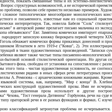
идности, показать смешанные типы и их эстетико-лингвистичес
 Вопрос структурных возможностей, а не исторической преемстве
ую проблему, позволю себе привести несколько примеров. Худож
ет сложное типологическое многообразие монологических ко
 устного и письменного, известные нам из социальной практи
тически интерпретируя. Так, новелла Бабеля "Соль" стилизу
"Письмо" в авторской рамке прелагает письмо мальчика из экс
опа обезьянского" Евг. Замятина комически имитирует епархиа
ва пародирует записную книжку бюрократа первой четверти XIX
оголь обнажает комически формы приказных донесений и прош
ушником Игнатием в лето 1919-е ("Ковш", 2). Эти иллюстраци
трукций в ткани художественноых произведений. "Записки су
ребенки являют также чистые типы письменно-монологической р
ки-бытовой основой стилистической ориентации. Но другая с
бытового фона, свободна от установки на сопоставление с ра
ы этого типа - чистая художественная условность, не соотно
илистическими рядами в иных сферах речи литературных прои
веллы А. Ремизова - с архаическими книжными жанрами. Кроме 
языковой системы, как, например, "Мир с конца" В. Хлебни
ческих конструкций художественной прозы. Ими не исчерпы
рмами художественная проза использует и другие постро
ка" Чехова, "Тост генерала Дитянина" Горбунова, речи на суде 
 типу ораторской речи в ее разных функциях и формах. С изуче
ною классификацией затронутая проблема не исчерпывается. 