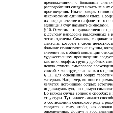
предложениями, с большими синтак
расподобления следует искать не в их
произведения. Иначе говоря: стилис
лексическими единицами языка. Процес
их посредничестве и на фоне этого по
единицы я буду называть символами.
§ 10. Отметим, что художественное пр
к другому наподобие разложенных в р
четко отделены. Символы, соприкасаяс
символы, которые в своей целостнос
большие стилистические группы, кото
значение их в общей концепции отнюдь
художественном произведении следует
как цикл морфем, группу дробных сим
новую ступень смыслового восхождени
способах конструирования их и о прин
§ 11. Для освещения общих теоретич
материал. Например, во многих романа
является источником острых эстетич
индивидуальную, но прямую символиз
Во всяком случае вопрос о способах и
структуры. Тут важнее - анализ спосо
о соотношении словесного ряда с ряд
сводится к тому, чтобы, как осколки
определенных формул и восстанавлив