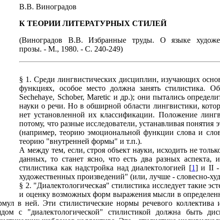
В.В. Виноградов
К ТЕОРИИ ЛИТЕРАТУРНЫХ СТИЛЕЙ
(Виноградов В.В. Избранные труды. О языке художе
прозы. - М., 1980. - С. 240-249)
§ 1. Среди лингвистических дисциплин, изучающих основ
функциях, особое место должна занять стилистика. Об 
Sechehaye, Schober, Maretic и др.); они пытались опреде
науки о речи. Но в обширной области лингвистики, котор
нет установленной их классификации. Положение лингв
потому, что разные исследователи, устанавливая понятия 
(например, теорию эмоциональной функции слова и слове
теорию "внутренней формы" и т.п.).
А между тем, если, строя объект науки, исходить не толь
данных, то станет ясно, что есть два разных аспекта, 
стилистика как надстройка над диалектологией [
1
] и II
художественных произведений" (или, лучше - словесно-ху
§ 2. "Диалектологическая" стилистика исследует такие э
и оценку возможных форм выражения мысли в определенн
ул в ней. Эти стилистические нормы речевого коллектива и
дом с "диалектологической" стилистикой должна быть дис