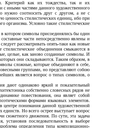
п. Критерий как их тождества, так и их
сти с иными частями данного художественного
о нужно соотносить друг с другом, а не с
ую ценность стилистических единиц, ибо при
го организма. Условно такие стилистические
, в котором символы присоединялись бы один
 составные части непосредственно явлены и
следует рассматривать опять-таки как новые
е стилистические объединения смыкаются в
ые, целые, как заново созданные символы. И
 которых они складываются. Таким образом, в
имволы сложные, которые объединяют в себе,
ловесными группами, но представляют собою
ейших является вопрос о типах символов, о
ния дают одинаково яркий и показательный
рхитектоника собственно словесных рядов не
динамике повествования, она являет собой
поэтическими формами языковых элементов.
ь в центре понимания данной художественной
 единств. Но всего острее выступает вопрос
чи сюжетного движения. По сути, эта задача
ия, установив последовательность в выборе
проблема определения типа композиционно-