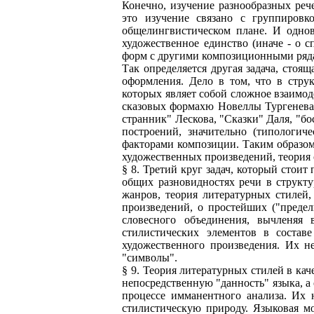
Конечно, изучение разнообразных ре
это изучение связано с группиров
общелингвистическом плане. И однов
художественное единство (иначе - о 
форм с другими композиционными рядам
Так определяется другая задача, стоя
оформления. Дело в том, что в стру
которых являет собой сложное взаимо
сказовых формахю Новеллы Тургенева 
странник" Лескова, "Сказки" Даля, "бо
построений, значительно (типологич
факторами композиции. Таким образом,
художественных произведений, теория 
§ 8. Третий круг задач, который стои
общих разновидностях речи в структ
жанров, теория литературных стилей,
произведений, о простейших ("преде
словесного объединения, вычленя
стилистических элементов в состав
художественного произведения. Их не
"символы".
§ 9. Теория литературных стилей в ка
непосредственную "данность" языка, а
процессе имманентного анализа. Их 
стилистическую природу. Языковая мо