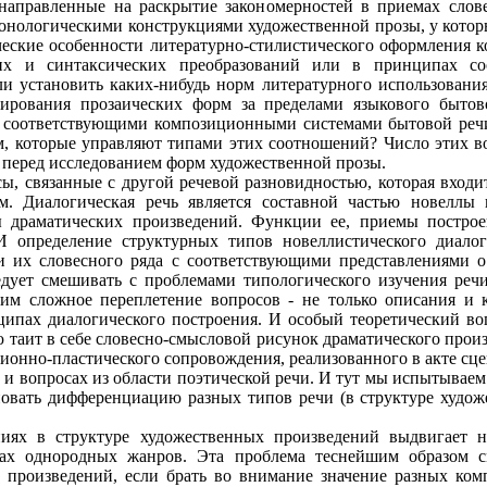
 направленные на раскрытие закономерностей в приемах слов
онологическими конструкциями художественной прозы, у которых
еские особенности литературно-стилистического оформления 
их и синтаксических преобразований или в принципах с
и установить каких-нибудь норм литературного использовани
ирования прозаических форм за пределами языкового быто
 соответствующими композиционными системами бытовой речи
м, которые управляют типами этих соотношений? Число этих во
ят перед исследованием форм художественной прозы.
ы, связанные с другой речевой разновидностью, которая входи
м. Диалогическая речь является составной частью новеллы
ы драматических произведений. Функции ее, приемы построе
И определение структурных типов новеллистического диало
ки их словесного ряда с соответствующими представлениями 
ледует смешивать с проблемами типологического изучения речи
дим сложное переплетение вопросов - не только описания и 
ципах диалогического построения. И особый теоретический во
 таит в себе словесно-смысловой рисунок драматического прои
ионно-пластического сопровождения, реализованного в акте сц
х и вопросах из области поэтической речи. И тут мы испытывае
новать дифференциацию разных типов речи (в структуре худож
ниях в структуре художественных произведений выдвигает 
лах однородных жанров. Эта проблема теснейшим образом с
 произведений, если брать во внимание значение разных ком