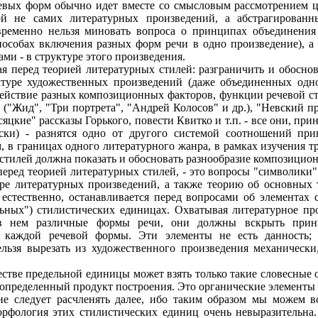
чевых форм обычно идет вместе со смысловым рассмотрением ц
кой не самих литературных произведений, а абстрагирова
ременно нельзя миновать вопроса о принципах объединения
способах включения разных форм речи в одно произведение), 
и - в структуре этого произведения.
щая перед теорией литературных стилей: разграничить и обосн
ктуре художественных произведений (даже объединенных одн
действие разных композиционных факторов, функции речевой ст
("Жид", "Три портрета", "Андрей Колосов" и др.), "Невский п
сяцкие" рассказы Горького, повести Квитко и т.п. - все они, пр
ески) - разнятся одно от другого системой соотношений п
 в границах одного литературного жанра, в рамках изучения т
стилей должна показать и обосновать разнообразие композицио
т перед теорией литературных стилей, - это вопросы "символик
уре литературных произведений, а также теорию об основных 
 естественно, останавливается перед вопросами об элементах
льных") стилистических единицах. Охватывая литературное пр
я в нем различные формы речи, они должны вскрыть прин
е каждой речевой формы. Эти элементы не есть данность;
льзя вырезать из художественного произведения механически,
честве предельной единицы может взять только такие словесные
 определенный продукт построения. Это органические элементы
не следует расчленять далее, ибо таким образом мы можем вс
рфология этих стилистических единиц очень невыразительна.