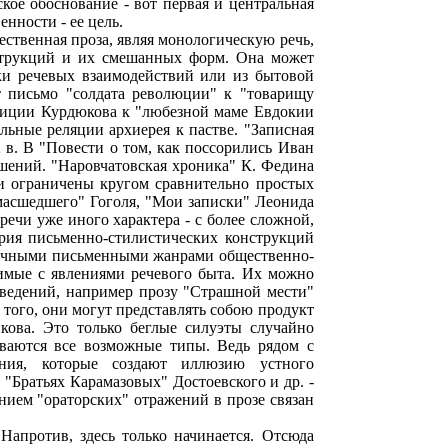
кое обоснование - вот первая и центральная
нности - ее цель.
ественная проза, являя монологическую речь,
нструкций и их смешанных форм. Она может
ки речевых взаимодействий или из бытовой
ет письмо "солдата революции" к "товарищу
педиции Курдюкова к "любезной маме Евдокии
льные реляции архиерея к пастве. "Записная
 в. В "Повести о том, как поссорились Иван
ений. "Наровчатовская хроника" К. Федина
и ограничены кругом сравнительно простых
масшедшего" Гоголя, "Мои записки" Леонида
ечи уже иного характера - с более сложной,
ерия письменно-стилистических конструкций
зличными письменными жанрами общественно-
симые с явлениями речевого быта. Их можно
зведений, например прозу "Страшной мести"
того, они могут представлять собою продукт
кова. Это только беглые силуэты случайно
ваются все возможные типы. Ведь рядом с
ения, которые создают иллюзию устного
в "Братьях Карамазовых" Достоевского и др. -
нием "ораторских" отражений в прозе связан
Напротив, здесь только начинается. Отсюда