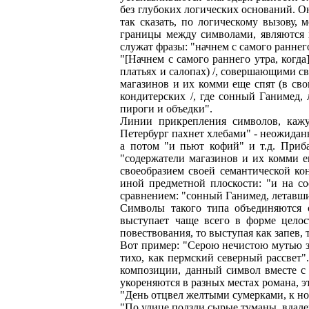
без глубоких логических оснований. О
так сказать, по логическому вызову,
границы между символами, являются 
служат фразы: "начнем с самого раннег
"[Начнем с самого раннего утра, когд
платьях и салопах) /, совершающими св
магазинов и их комми еще спят (в св
кондитерских /, где сонный Ганимед, 
пироги и объедки".
Линии прикрепления символов, кажу
Петербург пахнет хлебами" - неожиданн
а потом "и пьют кофий" и т.д. Приб
"содержатели магазинов и их комми е
своеобразием своей семантической ко
иной предметной плоскости: "и на с
сравнением: "сонный Ганимед, летавший
Символы такого типа объединяются 
выступает чаще всего в форме целос
повествования, то выступая как запев,
Вот пример: "Серою нечистою мутью зач
тихо, как пермский северный рассвет
композиции, данный символ вместе с 
укореняются в разных местах романа, 
"День отцвел желтыми сумерками, к н
"По улице ползли сырые туманы, вдалек