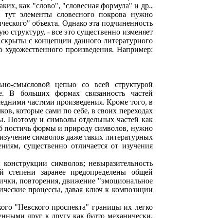
ких, как "слово", "словесная формула" и др.,
и тут элементы словесного покрова нужно
ического" объекта. Однако эта подчиненность
ую структуру, - все это существенно изменяет
е скрыты с концепции данного литературного
го художественного произведения. Например:
ьно-смысловой цепью со всей структурой
е. В больших формах связанность частей
седними частями произведения. Кроме того, в
ов, которые сами по себе, в своих переходах
. Поэтому и символы отдельных частей как
б постичь формы и природу символов, нужно
 изучение символов даже таких литературных
ниям, существенно отличается от изучения
 конструкции символов; невыразительность
й степени заранее предопределены общей
лички, повторения, движение "эмоциональное
тические процессы, давая ключ к композиции
го "Невского проспекта" границы их легко
нными друг к другу как будто механически,