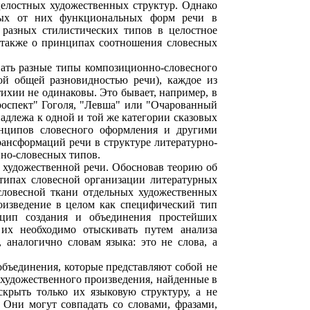
елостных художественных структур. Однако
нных от них функциональных форм речи в
 разных стилистических типов в целостное
а также о принципах соотношения словесных
овать разные типы композиционно-словесного
ой общей разновидностью речи), каждое из
ихии не одинаковы. Это бывает, например, в
роспект" Гоголя, "Левша" или "Очарованный
инадлежа к одной и той же категории сказовых
ринципов словесного оформления и другими
рансформаций речи в структуре литературно-
нно-словесных типов.
и" художественной речи. Обосновав теорию об
типах словесной организации литературных
 словесной ткани отдельных художественных
оизведение в целом как специфический тип
цип создания и объединения простейших
 их необходимо отыскивать путем анализа
 аналогично словам языка: это не слова, а
 объединения, которые представляют собой не
 художественного произведения, найденные в
крыть только их языковую структуру, а не
 Они могут совпадать со словами, фразами,