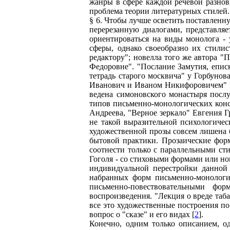
жанры в сфере каждой речевой разнов
проблема теории литературных стилей.
§ 6. Чтобы лучше осветить поставленн
перерезанную диалогами, представля
ориентироваться на виды монолога -
сферы, однако своеобразно их стилис
редактору"; новелла того же автора 
Федоровне". "Послание Замутия, еписк
тетрадь старого москвича" у Горбуно
Иванович и Иваном Никифоровичем" Г
ведена симоновского монастыря посл
типов письменно-монологических конс
Андреева, "Верное зеркало" Евгения Г
не такой выразительной психологичес
художественной прозы совсем лишена 
бытовой практики. Прозаические форм
соотнести только с параллельными ст
Гоголя - со стиховыми формами или но
индивидуальной перестройки данной 
набранных форм письменно-монологи
письменно-повествовательными фо
воспроизведения. "Лекция о вреде таба
все это художественные построения по
вопрос о "сказе" и его видах [
2
].
Конечно, одним только описанием, од