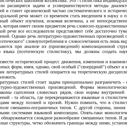
стических шаблонов коллектива. Это - стилистика индивидуально
сли расширятся задачи и усовершенствуются методы диалекто
ей и станет органической частью систематического и историчес
дуальной речи может со временем стать введением в науку о п
нный объект изучения, искомая величина, а не непосредствен
ы, которая имеет своим предметом речь словесно-художественны
кой речи все исследователи представляют себе достаточно тума
ний. Однако речь литературно-художественных произведений оп
оэтического" словоупотребления и словосочетания есть лишь вк
аются при анализе их (произведений) композиционной стру
о языка (поэтическую стилистику), мы должны создать нау
оизвести исторический процесс движения, изменения и взаимов
нных форм, имея, однако, свой особый ("своерiдний") объект и
ория литературных стилей опирается на теоретическую дисципл
зложить.
ературных стилей стоит задача принципиально разграничить - 
турно-художественных произведений. Формы монологическо
законы сцепления словесных рядов, свои нормы внутренней 
ений - та область, где перекрещиваются языковые и стилистич
цами между поэзией и прозой. Нужно помнить, что в стилист
поле смешанно-пограничных типов. С другой стороны, линия р
ными системами языковой композиции. Опять-таки монологичес
е обнаруживается слождное разнообразие смешанных типов. И д
нные структуры, четко обозначить границы между ними, устано