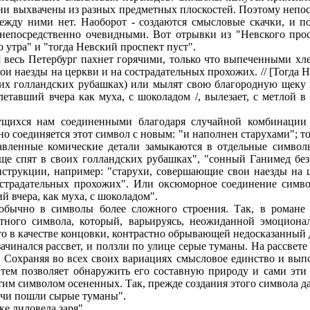
ни выхвачены из разных предметных плоскостей. Поэтому непос
 между ними нет. Наоборот - создаются смысловые скачки, и 
непосредственно очевидными. Вот отрывки из "Невского прос
о утра" и "тогда Невский проспект пуст".
а] весь Петербург пахнет горячими, только что выпеченными хл
ои наезды на церкви и на сострадательных прохожих. // [Тогда 
оих голландских рубашках) или мылят свою благородную щеку 
летавший вчера как муха, с шоколадом /, вылезает, с метлой в
щихся нам соединенными благодаря случайной комбинации а
о соединяется этот символ с новым: "и наполнен старухами"; т
авленные комические детали замыкаются в отдельные символы
ще спят в своих голландских рубашках", "сонный Ганимед без
нструкции, например: "старухи, совершающие свои наезды на 
острадательных прохожих". Или оксюморное соединение симв
 вчера, как муха, с шоколадом".
обычно в символы более сложного строения. Так, в романе
тного символа, который, варьируясь, неожиданной эмоциона
 то в качестве концовки, контрастно обрывающей недосказанный
инался рассвет, и ползли по улице серые туманы. На рассвете 
". Сохраняя во всех своих вариациях смысловое единство и вы
тем позволяет обнаружить его составную природу и сами эти
этим символом осененных. Так, прежде создания этого символа д
очи пошли сырые туманы".
е лиловела заря".