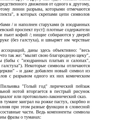
редственного движения от одного к другому,
потому линии разрыва, которыми отмечаются
пекта", в которых скрепами цепи символов
ебами / и наполнен старухами (в изодранных
Невский проспект пуст]: плотные содержатели
и пьют кофий /; нищие собираются у дверей
 руке (без галстуха), и швыряет им черствые
ссоциаций, даны здесь объективно: "весь
очто так же: "мылят свою благородную щеку",
 (бабы с "изодранных платьях и салопах",
 галстуха"). Некоторые символы отличаются
церкви" - и даже добавлен новый символ из
олов с разрывом одного их них комическим
 Пильняка "Голый год" лирический пейзаж
льной нотой вторгается в пестрый рисунок
 диалог или протокольно-лаконический сказ.
в тумане заиграл на рожке пастух, скорбно и
полняя при этом разные функции в словесной
 составные части. Ведь компоненты символа
аны фразы о туманах: