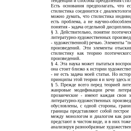
тенденции и способы преодоления стили
Есть основания предполагать, что е
стилистика соединится с диалектологи
можно думать, что стилистика индиви
есть проблема, а не научно-обособле
понятия - задача отдельной дисциплин
§ 3. Действительно, понятие поэтичес
литературно-художественных произведе
- художественной) речью. Элементы "п
произведений. Эти элементы отыскив
стилистику как теорию поэтическог
произведений.
§ 4. Эта наука может пытаться воспр
она стоит близко к истории художестве
- не есть задача моей статьи. Но ист
принципы этой теории я и хочу здесь и
§ 5. Прежде всего перед теорией лит
жанровые модификации речи литера
прозаические - имеют каждая свои 
литературно-художественных произвед
обусловлены, с одной стороны, грани
границы представляют собой пестрое 
между монологом и диалогом как раз
предстают в чистом виде, и в них тож
анализируя разнообразные художестве