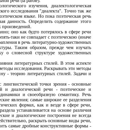
й речи (la parole).
логического изучения, диалектологическая
кого исследования "диалекта". Точно так же
оэтическом языке. Но пока поэтическая речь
ная данность. Определить содержание этого
х произведений.
нно; оно как будто потерялось в сфере речи
ять-таки не совпадает с поэтическою (иначе
рапления в речь литературно-художественных
ктуры. Таким образом, прежде чем изучать
ку о словесной структуре художественных
лияния литературных стилей. В этом аспекте
 методы исследования. Раскрывать эти методы
ину - теорию литературных стилей. Задачи и
с лингвистической точки зрения - основные
й и диалогической речи - поэтические и
динамики и своеобразную семантику. Речь
еские явления; самые широкие ее разделения
ических формах, как и везде в сфере речи,
аздела устанавливается на основе различия
кие и диалогические построения не всегда
ействительно, раскрыть основные виды речи,
вить самые дробные конструктивные формы -