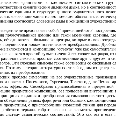
сическими единствами, с комплексом синтаксических груп
 соответствии семантическим явлениям языка, но в соотнесенно
тические единицы в структуре данного художественного целог
с языкового понимания только помогает обозначить эстетическ
нимания соотносятся словесные ряды и концепции художественно
оизведение не представляет собой "прямолинейного" построения
яд прямоугольников домино или такой мозаичной картины, где
ь, объединяются в большие концентры, которые в свою очередь 
ти подчиняются новым эстетическим преобразованиям. Дробны
рые включаются в композицию "объекта" уже как самостоятельн
 не равняется простой сумме значений тех словесных рядов, из
 различать символы простые, соотнесенные друг с другом, и с
волов. Эти сложные символы также соотнесены со сложными с
я. Поэтому в теории литературных стилей одним из центральн
ципах их преобразования.
еских проблем символики не все художественные произведе
х и новеллах Писемского, Тургенева, Толстого, даже Чехова а
еских эффектов. Своеобразно приспособленная к предметной 
ацию предметной композиции, без пользования внутренними 
 принципах создания и преобразования символов не стоит здес
бов объединения разных форм речи или больших композиционных
ом предметным, о приспособлении словесной стихии для переда
 разбитого зеркала, собрать словесные элементы произведен
ая систему семантических соответствий. Это как раз и есть 