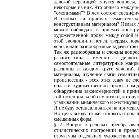
далекой вереницей тянутся вопросы,
некоторые из них. Что общего между м
"омонимами"? В чем состоят специфич
В особых ли приемах семантическ
конструктивным материалом? Нельзя л
можно наблюдать в приемах констру
художественной прозы между собой и
этой эволюции, и нет ли твердых нор
ясно, какие разнообразные задачи сто
Так же разнообразны и сложны вопрос
разного типа, а именно - с диалого
самостоятельные литературные жанр
различны в каждом круге явлений. 
материалом, изучение связи семанти
произнесения - всех этих задач не с
области художественной прозы, нахо
обнаружения закономерностей в прин
той потенциальной семантики, которую
угадывании мимического и жестикуляц
Я не буду останавливаться на примера
Но цель всюду та же: открыть и обос
смешанных форм.
§ 7. Вопрос о речевых преобразова
стилистических построений в преде
структуры отдельных художественных