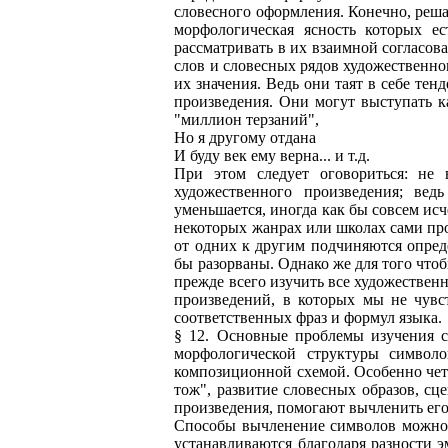
словесного оформления. Конечно, решая
морфологическая ясность которых е
рассматривать в их взаимной согласов
слов и словесных рядов художественном
их значения. Ведь они таят в себе те
произведения. Они могут выступать к
"миллион терзаний",
Но я другому отдана
И буду век ему верна... и т.д.
При этом следует оговориться: не
художественного произведения; ве
уменьшается, иногда как бы совсем исч
некоторых жанрах или школах сами прои
от одних к другим подчиняются опре
бы разорваны. Однако же для того чт
прежде всего изучить все художествен
произведений, в которых мы не чувс
соответственных фраз и формул языка.
§ 12. Основные проблемы изучения с
морфологической структуры символо
композиционной схемой. Особенно чет
тож", развитие словесных образов, сц
произведения, помогают вычленить ег
Способы вычленение символов можно 
устанавливаются благодаря разности 