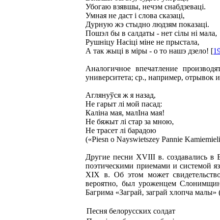
Убогаю взявшы, нечэм снабдзевацi.
Умная не даст i слова сказацi,
Дурную жэ стыдно людзям показацi.
Пошэл бы в салдаты - нет сiлы нi мала,
Рушнiцу Нaсiцi мiне не прыстала,
А так жыцi в мiры - о то нашэ дзело! [
1
Аналогичное впечатление производя
университета; ср., например, отрывок 
Аглянуўся ж я назад,
Не гарыт лi мой пасад:
Калiна мая, малIна мая!
Не бяжыт лi стар за мною,
Не трасет лi барадою
(«Piesn о Nayswietszey Pannie Kamiemieli
Другие песни XVIII в. создавались в
поэтическими приемами и системой яз
XIX в. Об этом может свидетельство
вероятно, был уроженцем Слонимщины
Багрима «Заграй, заграй хлопча малы» 
Песня белорусских солдат