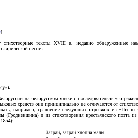
9
]
т стихотворные тексты XVIII в., недавно обнаруженные на
из лирической песни:
cy»).
 Белоруссии на белорусском языке с последовательным отраж
ыковых средств они принципиально не отличаются от стихотв
вать, например, сравнение следующих отрывков из «Песни бе
 (Гродненщина) и из стихотворения крестьянского поэта из
(1854):
Заграй, заграй хлопча малы