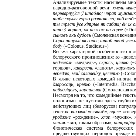
Анализируемые тексты насыщены мног
народно-разговорной речи:
хмель мяне
перэвярнуўся ў шнаблю; чэрап мужыцкi 
табе скулля горло разточыла; каб табе 
ты трэснi ўсе хiтрые як сабакi; ён ix 
што ў чорта; як нажом па горле
(«Dok
сыновъ якъ дубовъ
(Смоленская комеди
Соры папухлi як горы; штоб твой увесь 
бобу
(«Colonus, Studiosus»).
Весьма характерной особенностью в 
белорусского произношения:
го
«довол
недзведзь
«медведь»,
скрось, цяшко
(«
горшок»,
кавярзень
«лапоть»,
карячокъ
лебедзю, мой салавейку, целятко
(«Colon
В языке некоторых комедий иногда в
дзяржаць, крэпко
(«Intermedia. Baccha
пабядзiцелъ, харашенка
(Смоленская ко
Несмотря на то, что комедийные текст
полонизмы не пустили здесь глубоких 
действующих лиц (белорусов) популя
текстах:
вшэлякi
«всякий»,
вцале
«сове
уродзэне
«рождение»,
хлоп
«мужик»,
отож
«вот, таким образом»,
патрафiц
Фонетическая система белорусских
предшествующих периодов прежде вс