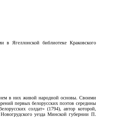
ми в Ягеллонской библиотеке Краковского
ением в них живой народной основы. Своими
орений первых белорусских поэтов середины
лорусских солдат» (1794), автор которой,
 Новогрудского уезда Минской губернии П.