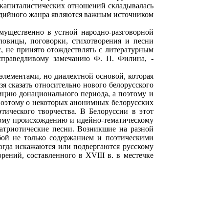
м капиталистических отношений складывалась
медийного жанра являются важным источником
имущественно в устной народно-разговорной
словицы, поговорки, стихотворения и песни
с, не принято отождествлять с литературным
 справедливому замечанию Ф. П. Филина, -
элементами, но диалектной основой, которая
зя сказать относительно нового белорусского
ицию донационального периода, а поэтому и
 Поэтому о некоторых анонимных белорусских
тического творчества. В Белоруссии в этот
ному происхождению и идейно-тематическому
патриотические песни. Возникшие на разной
бой не только содержанием и поэтическими
огда искажаются или подвергаются русскому
ений, составленного в XVIII в. в местечке