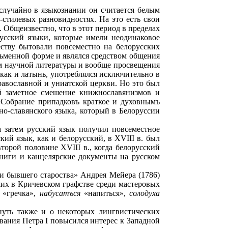
 случайно в языкознании он считается белым
стилевых разновидностях. На это есть свои
. Общеизвестно, что в этот период в пределах
русский языки, которые имели неодинаковое
ству бытовали повсеместно на белорусских
сьменной форме и являлся средством общения
м научной литературы и вообще просвещения
 как и латынь, употреблялся исключительно в
авославной и униатской церкви. Но это был
ой заметное смешение книжнославянизмов и
«Собрание припадковъ краткое и духовнымъ
но-славянского языка, который в Белоруссии
а затем русский язык получил повсеместное
ий язык, как и белорусский, в XVIII в. был
торой половине XVIII в., когда белорусский
книги и канцелярские документы на русском
и бывшего староства» Андрея Мейера (1786)
ших в Кричевском графстве среди мастеровых
«гречка»,
набусатъся
«напиться»,
солодуха
нуть также и о некоторых лингвистических
ования Петра I повысился интерес к Западной