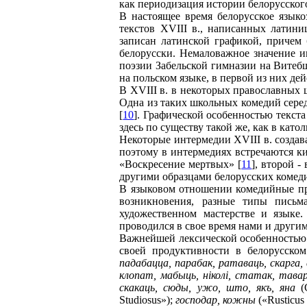
как периодизация истории белорусског
В настоящее время белорусское язык
текстов XVIII в., написанных латиниц
записан латинской графикой, причем 
белорусски. Немаловажное значение и
поэзии Забельской гимназии на Витеб
на польском языке, в первой из них де
В XVIII в. в некоторых православных 
Одна из таких школьных комедий сере
[
10
]. Графической особенностью текста
здесь по существу такой же, как в кат
Некоторые интермедии XVIII в. создав
поэтому в интермедиях встречаются ки
«Воскресение мертвых» [
11
], второй -
другими образцами белорусских комеди
В языковом отношении комедийные про
возникновения, разные типы письма
художественном мастерстве и языке.
проводился в свое время нами и други
Важнейшей лексической особенностью 
своей продуктивности в белорусском
падабацца, парабак, ратаваць, скарга,
клопат, мабыць, нiколi, статак, тав
скакаць, сюды, ужо, што, якъ, яна
(С
Studiosus»);
господар, кожны
(«Rusticus 