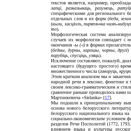
текстов является, например, преоблада
лапцi, разказываць, разумець, ратуй
специфическими для регионального бе
отдельных слов и их форм (
беда, земл
(
кыли, хасцiолъ, пиряп
ѣ
чка чимъ-нибуцъ
то
).
Морфологическая система анализируе
случаев их морфология совпадает с н
окончания
-ы (-i)
в формах прилагатель
(
бедны, дурны, харошы, чорны, другi
)
парубiць, спусцiць, узяць
).
Исключение составляют, пожалуй, диал
настоящего (будущего простого) врем
множественного числа (
гаворуць, круцю
Этим кратким анализом мы и заканчива
народной речи в лексике, фонетике и
своим лексико-грамматическим и стил
сравнение раньше проводилось нами на
Мартинкевича «Sielanka» [
17
].
Мы подошли к принципиальному вывод
основа нового белорусского литерату
белорусского национального языка на
социально-экономическим условием фо
разделов Речи Посполитой (1772, 1793,
влиянием языка и культуры русско