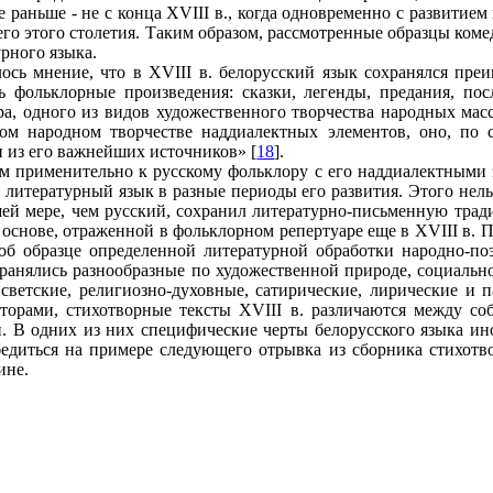
раньше - не с конца XVIII в., когда одновременно с развитие
сего этого столетия. Таким образом, рассмотренные образцы ко
рного языка.
ось мнение, что в XVIII в. белорусский язык сохранялся пре
ь фольклорные произведения: сказки, легенды, предания, по
ра, одного из видов художественного творчества народных мас
ом народном творчестве наддиалектных элементов, оно, по
н из его важнейших источников» [
18
].
ым применительно к русскому фольклору с его наддиалектными 
 литературный язык в разные периоды его развития. Этого нель
шей мере, чем русский, сохранил литературно-письменную трад
 основе, отраженной в фольклорном репертуаре еще в XVIII в.
об образце определенной литературной обработки народно-поэ
транялись разнообразные по художественной природе, социаль
ветские, религиозно-духовные, сатирические, лирические и 
торами, стихотворные тексты XVIII в. различаются между со
. В одних из них специфические черты белорусского языка ин
диться на примере следующего отрывка из сборника стихотвор
ине.