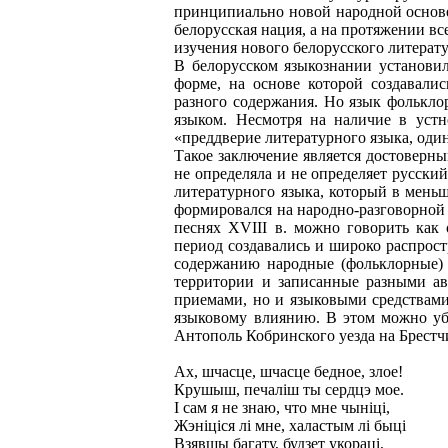
принципиально новой народной основе 
белорусская нация, а на протяжении в
изучения нового белорусского литерату
В белорусском языкознании установил
форме, на основе которой создавалис
разного содержания. Но язык фолькло
языком. Несмотря на наличие в устн
«преддверие литературного языка, оди
Такое заключение является достоверн
не определяла и не определяет русский
литературного языка, который в мень
формировался на народно-разговорной
песнях XVIII в. можно говорить как 
период создавались и широко распрос
содержанию народные (фольклорные) с
территории и записанные разными ав
приемами, но и языковыми средствами
языковому влиянию. В этом можно убе
Антополь Кобринского уезда на Брестч
Ах, шчасце, шчасце бедное, злое!
Крушыш, печалiш ты сердцэ мое.
I сам я не знаю, что мне чынiцi,
Жэнiцiся лi мне, халастым лi быцi
Взявшы багату, будзет укорацi,