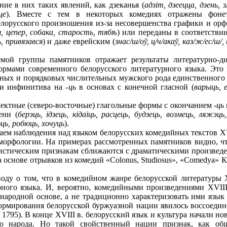
ние в них таких явлений, как дзеканья (
адзiт, дзеецца, дзень, з
це
). Вместе с тем в некоторых комедиях отражены фонет
лорусского произношения из-за несовершенства графики и ор
я, цепер, собака, старость, тяб
ѣ
) или переданы в соответств
, привязався
) и даже еврейским (
знас/ш/оў, ц/ч/акаў, каз/ж/ес/ш/,
мой группы памятников отражает результаты литературно-д
ормами современного белорусского литературного языка. Это 
ных и порядковых числительных мужского рода единственного 
 и инфинитива на -
ць
в основах с конечной гласной (
варыць, е
ектные (северо-восточные) глагольные формы с окончанием -
ць
ени (
берэць, iдзець, кiдаiць, расцець, будзець, возмець, ляжэць
ць, робюць, хочуць
).
ем наблюдения над языком белорусских комедийных текстов XVI
 морфологии. На примерах рассмотренных памятников видно, чт
истическим признакам сближаются с драматическими произведе
 основе отрывков из комедий «Colonus, Studiosus», «Comedya» 
у о том, что в комедийном жанре белорусской литературы XV
рного языка. И, вероятно, комедийными произведениями XVII
 народной основе, а не традиционно характеризовать ими язык
рмирования белорусской буржуазной нации явилось воссоединен
 1795). В конце XVIII в. белорусский язык и культура начали н
го народа. Но такой свойственный нации признак, как об