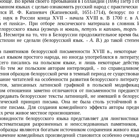
обще. Во время своего пребывания в Голландии (1696) Петр I 
ранном языках с целью ознакомить русский народ с практически
лся И. Ф. Капиевич (Капиевский, 1651-1714), белорус по 
х наук в России конца XVII - начала XVIII в. В 1700 г. в 
nica et russica». При отборе лексического материала в словни
елорусского языка (
кузнецъ
и
коваль, петухъ
и
капланъ, торгъ
]. Несмотря на то, что в Белоруссии продолжительное время бы
стихии не сделали (белорусский язык. -
А. В.
) до такой степе
а памятников белорусской письменности XVIII в., некоторые
ыл языком простого народа, но иногда употреблялся в литерат
сего писались на польском языке, и лишь некоторые дейст
 «Но тем же польским авторам интерлюдий, - по справедливом
ения образцов белорусской речи в темный период ее существова
ание читателей на особенности развития белорусского литератур
стов, записанных латинской графикой в польской модифика
вом отношении заметно отличаются от письменности предшест
ередавать белорусские тексты латиницей, не имевшей в белору
тический принцип письма. Она не была столь устойчивой в 
пе письма. Для создания комедийного эффекта авторы пред
их речи живое местное произношение.
новидности белорусского языка представляет для лингвистики
истематизация разрозненных и неисследованных памятников
е образцы являются богатым источником сохранения живого язы
значение комедийных произведений становится особенно очеви