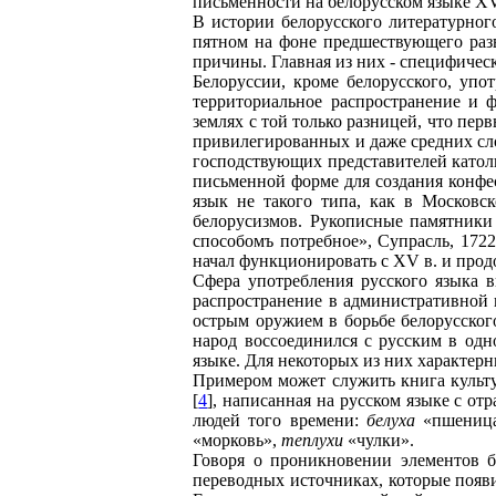
письменности на белорусском языке XVII
В истории белорусского литературного
пятном на фоне предшествующего разв
причины. Главная из них - специфическ
Белоруссии, кроме белорусского, упо
территориальное распространение и 
землях с той только разницей, что пе
привилегированных и даже средних сл
господствующих представителей католи
письменной форме для создания конфе
язык не такого типа, как в Московс
белорусизмов. Рукописные памятники
способомъ потребное», Супрасль, 172
начал функционировать с XV в. и продо
Сфера употребления русского языка в
распространение в административной п
острым оружием в борьбе белорусского
народ воссоединился с русским в одн
языке. Для некоторых из них характер
Примером может служить книга культу
[
4
], написанная на русском языке с о
людей того времени:
белуха
«пшениц
«морковь»,
теплухи
«чулки».
Говоря о проникновении элементов б
переводных источниках, которые появи