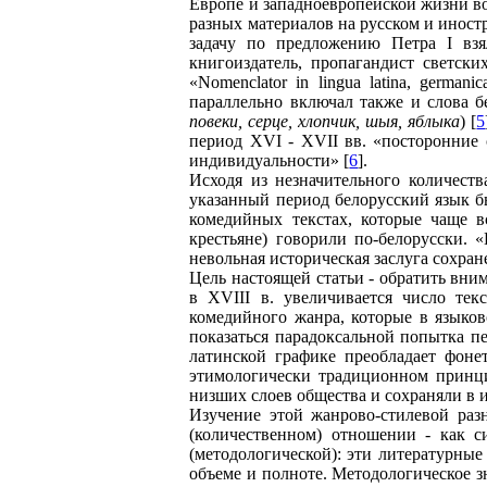
Европе и западноевропейской жизни во
разных материалов на русском и иност
задачу по предложению Петра I взя
книгоиздатель, пропагандист светски
«Nomenclator in lingua latina, germa
параллельно включал также и слова б
повеки, серце, хлопчик, шыя, яблыка
) [
5
период XVI - XVII вв. «посторонние 
индивидуальности» [
6
].
Исходя из незначительного количеств
указанный период белорусский язык б
комедийных текстах, которые чаще в
крестьяне) говорили по-белорусски.
невольная историческая заслуга сохран
Цель настоящей статьи - обратить вним
в XVIII в. увеличивается число тек
комедийного жанра, которые в языко
показаться парадоксальной попытка п
латинской графике преобладает фоне
этимологически традиционном принци
низших слоев общества и сохраняли в 
Изучение этой жанрово-стилевой раз
(количественном) отношении - как с
(методологической): эти литературны
объеме и полноте. Методологическое 