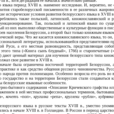
I в., хотя деградация ее началась значительно раньше.
 языка период XVIII в. наименее исследован. И, вероятно, не
ития старобелорусской письменности в ее различных жанрово-
ие исторические условия развития белорусского языка в XVIII в
треблялись также польский, латинский, книжнославянский и 
функционирование. Так, польский и латинский языки по суще
рвый из них выполнял общественные и культурные функции в пи
оев населения Белоруссии, а второй был только книжным языко
ческой веры. Что же касается книжнославянского языка, то он,
ссиональной литературы, использовавшейся представителями пр
кой Руси, а его местная разновидность, представляющая соб
 этого типа («Книга сынъ блудный», 1766) и старопечатные (
2) дают ценный материал для изучения белорусского типа книж
лжал свое развитие в XVIII в.
начале была ограничена восточной территорией Белоруссии, 
рактике и как средство общения русского чиновничества. Русск
 народа против полонизации. Особенно возросла его роль во в
о государство и на территории Белоруссии стали создаваться 
ны белорусские языковые особенности.
рно-бытового содержания «Описание Кричевского графства ил
тражением в ней местных профессиональных терминов, бытовав
а»,
кочетъ
«поп»,
кругалка
«репа»,
круглеки
«рубли»,
кудрявка
елорусского языка в русские тексты XVIII в., уместно упомя
лись в начале XVIII в. в Голландии. В России в период царств