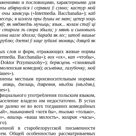
ажениями и пословицами, характерными для
аты абярнулiся i сермяга ў сукно; кастур мой
ы очы занясуць
(«Intermedia. Bacchanalia»);
каб
несець; я шэлега пры душы не маю; цепер хоцъ
яў; як мядзведзь мучыць; язык... колам стаў цi
 старога зъ свора збыли; у мян
ѣ
и сыновыхъ
хна нагле здохла; барада як лес; штоб вашые
рублю; дзеткi ў хаце зубамi звоняць; дзяцей як
ьных слов и форм, отражающих живые нормы
ermedia. Bacchanalia»);
вох
«ох»,
кап
«чтобы»,
Doktor Przymuszohy»);
берясцень
«глиняный
моленская комедия);
асьмiнка, галубочку, мой
daues»).
дчинены местным произносительным нормам:
);
апяць, дзелаць, дзяревня, н
ѣ
гдзи (н
ѣ
гдз
ѣ
),
ues»).
официального употребления польским языком,
население владело им недостаточно. В устах
е далеко не во всех тогдашних комедийных
ый»,
пшынамней
«хотя бы»,
тылько
«только»,
н»,
вашэць
«ваша милость»,
загарак
«часы»,
го).
женной в старобелорусской письменности
ием. Общей особенностью рассматриваемых