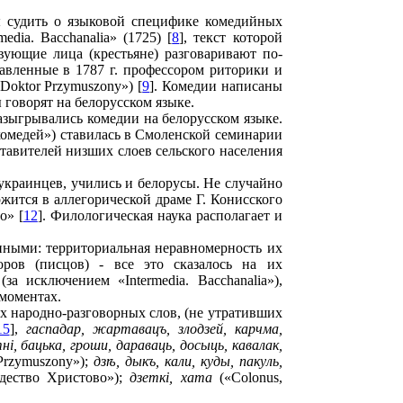
ы судить о языковой специфике комедийных
dia. Bacchanalia» (1725) [
8
], текст которой
вующие лица (крестьяне) разговаривают по-
авленные в 1787 г. профессором риторики и
oktor Przymuszony») [
9
]. Комедии написаны
 говорят на белорусском языке.
разыгрывались комедии на белорусском языке.
комедей») ставилась в Смоленской семинарии
ставителей низших слоев сельского населения
украинцев, учились и белорусы. Не случайно
жится в аллегорической драме Г. Конисского
о» [
12
]. Филологическая наука располагает и
нными: территориальная неравномерность их
оров (писцов) - все это сказалось на их
 исключением «Intermedia. Bacchanalia»),
 моментах.
х народно-разговорных слов, (не утративших
15
],
гаспадар, жартавацъ, злодзей, карчма,
нi, бацька, гроши, дараваць, досыць, кавалак,
Przymuszony»);
дз
ѣ
, дыкъ, кали, куды, пакуль,
дество Христово»);
дзеткi, хата
(«Colonus,