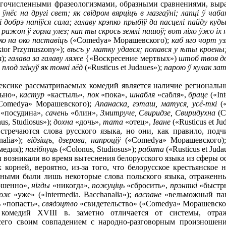
очисленными фразеологизмами, образными сравнениями, выр
 ўнёс на другi свет; як свiдром вярцiцъ в мазгаўнi; лапцi ў чаб
добрэ напiўся сала; галаву крэпко прыбiў да пасцелi пайду куд
ражон ў горла улез; кап ты скрось землi пашоў; вот лiхо ўжо ix 
око на око паставiцъ
(«Comedya» Морашевского);
каб яго чорт уз
tor Przymuszony»);
в
ѣ
съ у матку удався; попався у
ѣ
ты кроены;
я);
галава за галаву ляже
{«Воскресение мертвых»)
штоб твоя до
плод згiнуў як тонкi лёд
(«Rusticus et Judaues»);
парою ў кулак зат
лексике рассматриваемых комедий является наличие регионал
ьно»,
кастур
«кастыль»,
пок
«пока»,
шнабля
«сабля»,
браце
(«Int
Comedya» Морашевского);
Апанаска, гэташ, матуся, усё-ткi
(«
«посудина»,
сачень
«блин»,
Змитруче, Свиридзе, Свиридухна
(С
us, Studiosus»);
дохна
«дочь»,
тата
«отец»,
Iване
(«Rusticus et Ju
стречаются слова русского языка, но они, как правило, по
nalia»);
вiдзiщъ, дзерава, напроцiў
(«Comedya» Морашевского
медия);
пагiбнуць
(«Colonus, Studiosus»);
рабята
(«Rusticus et Juda
ы возникали во время вытеснения белорусского языка из сферы 
корней, вероятно, из-за того, что белорусское крестьянское 
рными были лишь некоторые слова польского языка, отраженны
ршенно»,
нiгды
«никогда»,
пожуцiць
«сбросить»,
прэнткi
«быстр
юж
«уже» («Intermedia. Bacchanalia»);
васпане
«вельможный па
ь
«попасть»,
свядэцтво
«свидетельство» («Comedya» Морашевско
 комедий XVIII в. заметно отличается от системы, отра
его своим совпадением с народно-разговорным произношен