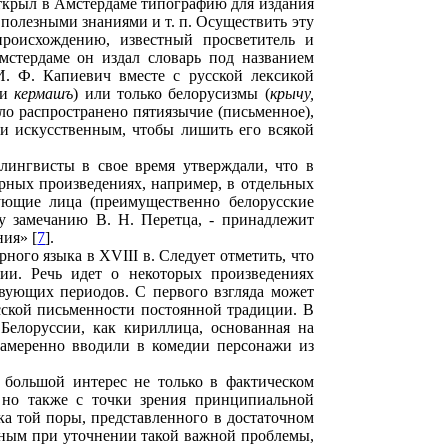
открыл в Амстердаме типографию для издания
 полезными знаниями и т. п. Осуществить эту
происхождению, известный просветитель и
Амстердаме он издал словарь под названием
к И. Ф. Капиевич вместе с русской лексикой
и
кермашъ
) или только белорусизмы (
крычу,
ло распространено пятиязычие (письменное),
ни искусственным, чтобы лишить его всякой
 лингвисты в свое время утверждали, что в
урных произведениях, например, в отдельных
вующие лица (преимущественно белорусские
у замечанию В. Н. Перетца, - принадлежит
ния» [
7
].
ного языка в XVIII в. Следует отметить, что
ции. Речь идет о некоторых произведениях
вующих периодов. С первого взгляда может
сской письменности постоянной традиции. В
Белоруссии, как кириллица, основанная на
намеренно вводили в комедии персонажи из
 большой интерес не только в фактическом
, но также с точки зрения принципиальной
ка той поры, представленного в достаточном
дным при уточнении такой важной проблемы,