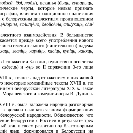
лодзей, iдзi, людзi
), цеканья (
быць, гутарыць,
ические черты, которые нельзя признать
фографии, влияния традиционного написания
ии с белорусским диалектным произношением
 ц/ч/орны, ес/ш/ц/ч/о, двойс/ч/ы, с/ш/укаць, с/ш/
иалектного взаимодействия. В большинстве
касается прежде всего употребления нового
числа именительного (винительного) падежа
хаць, звалiць, кармiць, касiць, купiць, наняць,
в I спряжении 3-го лица единственного числа
, сядзець
) и -
уць
во II спряжении 3-го лица
II в., точнее - над отражением в них живой
о некоторые комедийные тексты XVIII в. по
ниями белорусской литературы XIX в. Такое
К. Морашевского и комедии-оперы В. Дунина-
III в. была заложена народно-разговорная
I в. должна начинаться эпоха формирования
 белорусской народности. Общеизвестно, что
ие Белоруссии с Россией в результате трех
овый этан в своем развитии под благотворным
щий язык, формировался в Белоруссии на