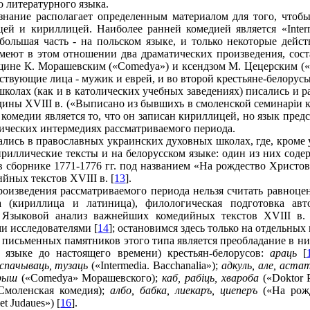
о литературного языка.
ознание располагает определенным материалом для того, чтоб
ей и кириллицей. Наиболее ранней комедией является «Interme
большая часть - на польском языке, и только некоторые дейст
меют в этом отношении два драматических произведения, сост
щине К. Морашевским («Comedya») и ксендзом М. Цецерским («D
йствующие лица - мужик и еврей, и во второй крестьяне-белорусы
школах (как и в католических учебных заведениях) писались и 
дины XVIII в. («Выписано из бывшихъ в смоленской семинарiи 
 комедии является то, что он записан кириллицей, но язык пред
олических интермедиях рассматриваемого периода.
ались в православных украинских духовных школах, где, кроме 
риллические тексты и на белорусском языке: один из них содер
 в сборнике 1771-1776 гг. под названием «На рождество Христов
йных текстов XVIII в. [
13
].
изведения рассматриваемого периода нельзя считать равноце
 (кириллица и латиница), филологическая подготовка авт
 Языковой анализ важнейших комедийных текстов XVIII в. (за
ми исследователями [
14
]; остановимся здесь только на отдельных
письменных памятников этого типа является преобладание в ни
 языке до настоящего времени) крестьян-белорусов:
араць
[
 спачываць, тузаць
(«Intermedia. Bacchanalia»);
адкуль, але, астат
арыш
(«Comedya» Морашевского);
каб, рабiць, хвароба
(«Doktor 
моленская комедия);
албо, бабка, лиекаръ, циеперъ
(«На рож
et Judaues») [
16
].