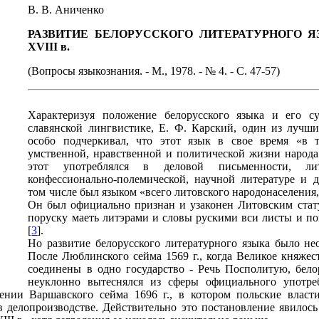
В. В. Аниченко
РАЗВИТИЕ БЕЛОРУССКОГО ЛИТЕРАТУРНОГО Я
XVIII в.
(Вопросы языкознания. - М., 1978. - № 4. - С. 47-57)
Характеризуя положение белорусского языка и его с
славянской лингвистике, Е. Ф. Карский, один из лучши
особо подчеркивал, что этот язык в свое время «в 
умственной, нравственной и политической жизни народа
этот употреблялся в деловой письменности, лите
конфессионально-полемической, научной литературе и д
том числе был языком «всего литовского народонаселения, 
Он был официально признан и узаконен Литовским статут
поруску маеть литэрами и словы рускими вси листы и п
[
3
].
Но развитие белорусского литературного языка было не
После Люблинского сейма 1569 г., когда Великое княжес
соединены в одно государство - Речь Посполитую, бело
неуклонно вытеснялся из сферы официального употре
ении Варшавского сейма 1696 г., в котором польские власт
 в делопроизводстве. Действительно это постановление явилос