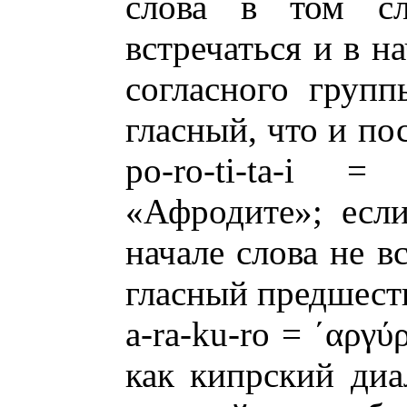
слова в том сл
встречаться и в н
согласного групп
гласный, что и по
po-ro-ti-ta-i 
«Афродите»; есл
начале слова не в
гласный предшест
a-ra-ku-ro =
΄αργύ
как кипрский диа