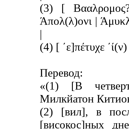
(3) [ Βααλρομος
Άπολ(λ)ονι | Άμυκλο
|
(4) [ ΄ε]πέτυχε ΄ί(ν)
Перевод:
«(1) [В четвер
Милкйатон Китио
(2) [вил], в по
[високос]ных дн