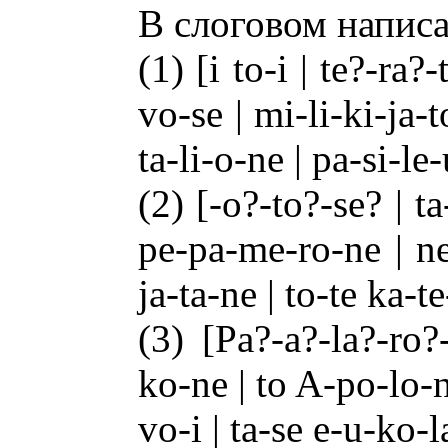
В слоговом напис
(1) [i to-i | te?-ra?-
vo-se | mi-li-ki-ja-t
ta-li-o-ne | pa-si-le-
(2) [-o?-to?-se? | t
pe-pa-me-ro-ne | ne-
ja-ta-ne | to-te ka-t
(3) [Pa?-a?-la?-ro?
ko-ne | to A-po-lo-n
vo-i | ta-se e-u-ko-l