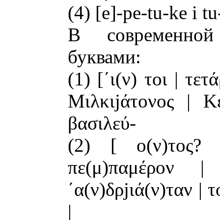
(4) [e]-pe-tu-ke i tu
В современной
буквами:
(1) [΄ι(ν) τοι | τετ
Μιλκιjάτονος | Κε
βασιλεύ-
(2) [ ο(ν)τος? 
πε(μ)παμέρον 
΄α(ν)δρjιά(ν)ταν | 
|