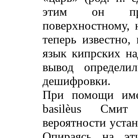
этим он пр
поверхностному, 
теперь известно,
язык кипрских на
вывод определи
дешифровки.
При помощи име
basilèus Сми
вероятности устан
Опираясь на эт