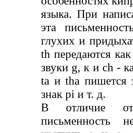
особенностях кипр
языка. При напи
эта письменност
глухих и придыхат
th передаются как 
звуки g, к и ch - к
ta и tha пишется з
знак pi и т. д.
В отличие от
письменность н