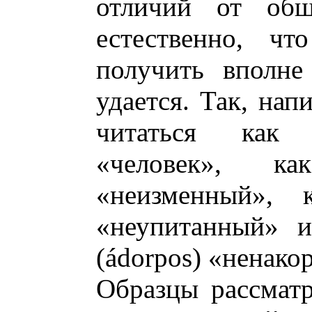
отличий от обще
естественно, чт
получить вполне
удается. Так, нап
читаться ка
«человек», 
«неизменный»,
«неупитанный» и
(ádorpos) «ненак
Образцы рассмат