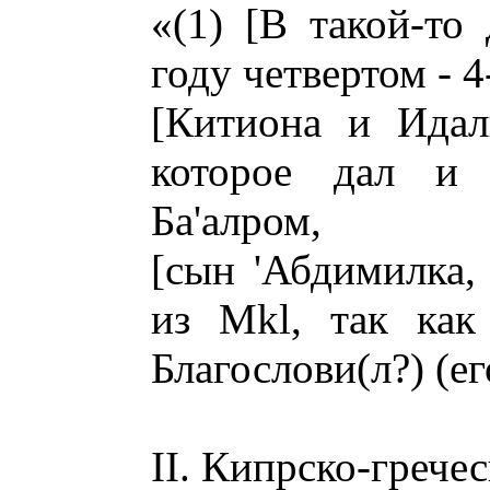
«(1) [В такой-то 
году четвертом - 
[Китиона и Идал
которое дал и 
Ба'алром,
[сын 'Абдимилка,
из Мkl, так как
Благослови(л?) (ег
II. Кипрско-гречес