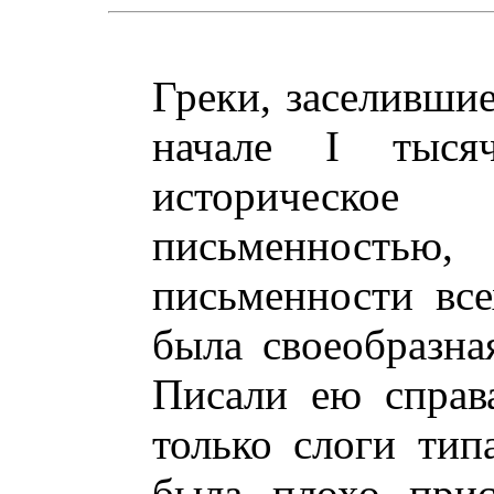
Греки, заселившие
начале I тыся
историческое
письменность
письменности все
была своеобразна
Писали ею справ
только слоги тип
была плохо прис