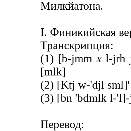
Милкйатона.
I. Финикийская ве
Транскрипция:
(1) [b-jmm
x
l-jrh
[mlk]
(2) [Ktj w-'djl sml]'
(3) [bn 'bdmlk l-'l]
Перевод: