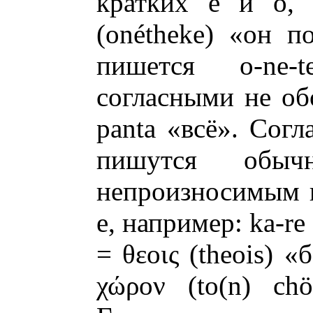
кратких e и о, 
(onétheke) «он по
пишется o-ne-
согласными не обо
panta «всё». Согл
пишутся обы
непроизносимым 
е, например: ka-re 
= θεοις (theois) «
χώρον (to(n) chö