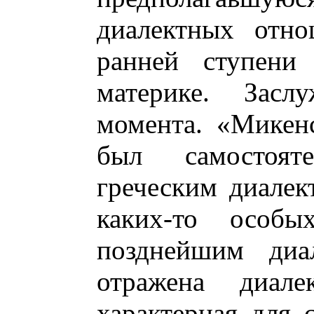
диалектных отно
ранней ступени 
материке. Засл
момента. «Микенс
был самостоя
греческим диалек
каких-то особы
позднейшим диа
отражена диалек
характерная для