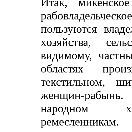
Итак, микенско
рабовладельче
пользуются влад
хозяйства, се
видимому, частн
областях прои
текстильном, ши
женщин-рабынь.
народном хо
ремесленника