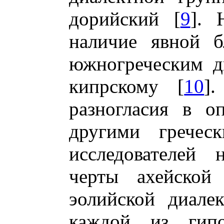
дорийский [
9
]. 
наличие явной б
южногреческим д
кипрскому [
10
]
разногласия в о
другими греческ
исследователей 
черты ахейской
эолийской диале
каждой из гипо