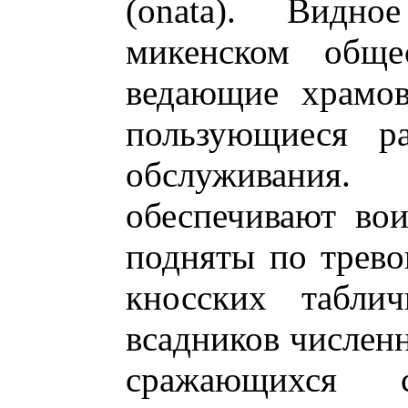
(onata). Видн
микенском общ
ведающие храмов
пользующиеся р
обслуживани
обеспечивают во
подняты по трево
кносских таблич
всадников численн
сражающихся 