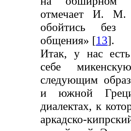
на обширном а
отмечает И. М.
обойтись без н
общения» [
13
].
Итак, у нас есть
себе микенску
следующим образ
и южной Грец
диалектах, к кот
аркадско-кипрск