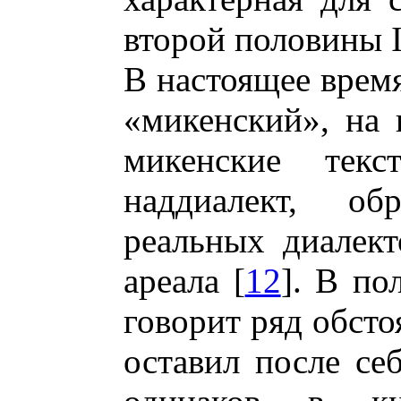
второй половины II
В настоящее время
«микенский», на 
микенские текс
наддиалект, об
реальных диалект
ареала [
12
]. В по
говорит ряд обсто
оставил после се