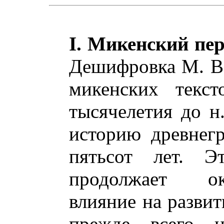
I. Микенский пе
Дешифровка М. Ве
микенских текст
тысячелетия до н.
историю древнегр
пятьсот лет. Э
продолжает ок
влияние на развит
прежде всего н