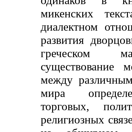
одинаков в кн
микенских текс
диалектном отно
развития дворцо
греческом ма
существование 
между различным
мира определе
торговых, поли
религиозных связ