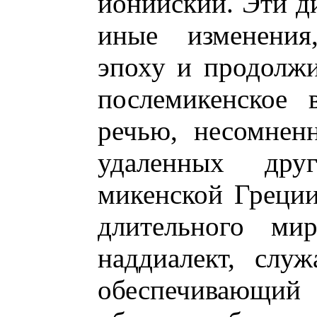
ионийский. Эти ди
иные изменения
эпоху и продолжи
послемикенское 
речью, несомнен
удаленных др
микенской Греции
длительного мир
наддиалект, слу
обеспечивающи