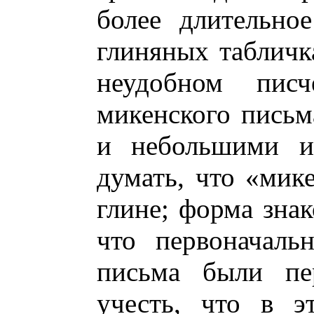
более длительно
глиняных табличк
неудобном писч
микенского письм
и небольшими из
думать, что «мик
глине; форма знак
что первоначаль
письма были пе
учесть, что в э