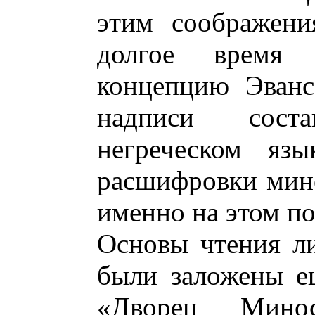
этим соображени
долгое время 
концепцию Эванс
надписи сост
негреческом язы
расшифровки мино
именно на этом п
Основы чтения л
были заложены е
«Дворец Мино