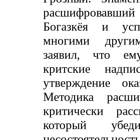
расшифровавший
Богазкёя и ус
многими други
заявил, что ем
критские надпи
утверждение ока
Методика расши
критически рас
который убед
несостоятельност