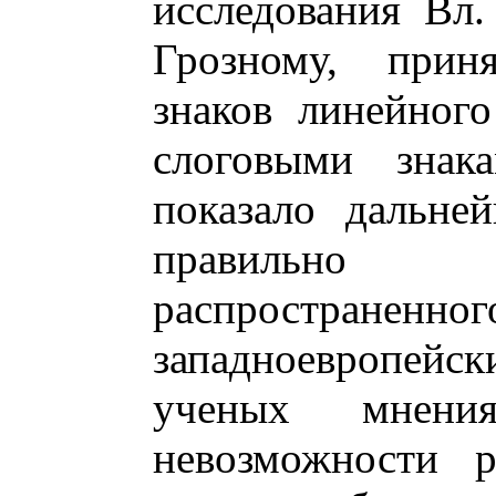
исследования Вл.
Грозному, прин
знаков линейног
слоговыми знак
показало дальне
правильно 
распространен
западноевропе
ученых мнени
невозможности р