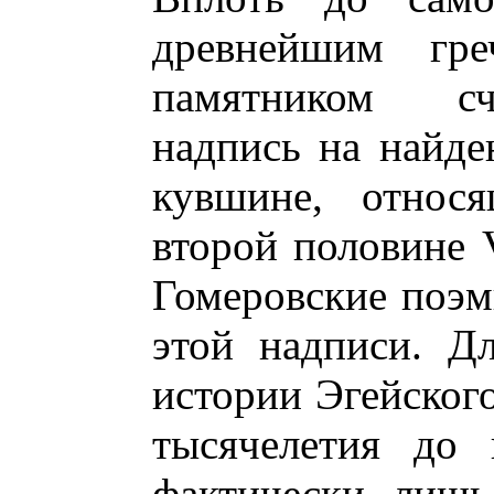
древнейшим гре
памятником сч
надпись на найд
кувшине, относ
второй половине V
Гомеровские поэ
этой надписи. Д
истории Эгейского
тысячелетия до 
фактически лишь